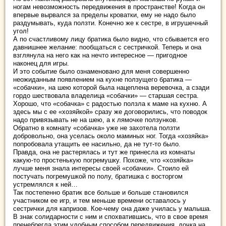
ногам невозможность передвижения в пространстве! Когда он
впервые вырвался за пределы кроватки, ему не надо было
раздумывать, куда ползти. Конечно же к сестре, в игрушечный
угол!
А по счастливому лицу братика было видно, что сбывается его
давнишнее желание: пообщаться с сестричкой. Теперь и она
взглянула на него как на нечто интересное — пригодное
наконец для игры.
И это событие было ознаменовано для меня совершенно
неожиданным появлением на кухне ползущего братика —
«собачки», на шею которой была нацеплена веревочка, а сзади
гордо шествовала владелица «собачки» — старшая сестра.
Хорошо, что «собачка» с радостью ползла к маме на кухню. А
здесь мы с ее «хозяйкой» сразу же договорились, что поводок
надо привязывать не на шею, а к лямочке ползунков.
Обратно в комнату «собачка» уже не захотела ползти
добровольно, она уселась около маминых ног. Тогда «хозяйка»
попробовала утащить ее насильно, да не тут-то было.
Правда, она не растерялась и тут же принесла из комнаты
какую-то простенькую погремушку. Похоже, что «хозяйка»
лучше меня знала интересы своей «собачки». Стоило ей
постучать погремушкой по полу, братишка с восторгом
устремлялся к ней…
Так постепенно братик все больше и больше становился
участником ее игр, и тем меньше времени оставалось у
сестрички для капризов. Кое-чему она даже училась у малыша.
В знак солидарности с ним и спохватившись, что в свое время
пренебрегла этим удобным способом передвижения, дочка на