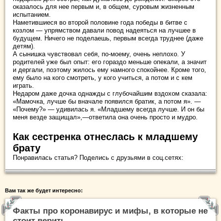
оказалось для нее первым и, в общем, суровым жизненным
испытанием.
Наметившиеся во второй половине года победы в битве с
козлом — упрямством давали повод надеяться на лучшее в
будущем. Ничего не поделаешь, первым всегда труднее (даже
детям).
А сынишка чувствовал себя, по-моему, очень неплохо. У
родителей уже был опыт: его гораздо меньше опекали, а значит
и дергали, поэтому жилось ему намного спокойнее. Кроме того,
ему было на кого смотреть, у кого учиться, а потом и с кем
играть.
Недаром даже дочка однажды с глубочайшим вздохом сказала:
«Мамочка, лучше бы вначале появился братик, а потом я». —
«Почему?» — удивилась я. «Младшему всегда лучше. И он бы
меня везде защищал»,—ответила она очень просто и мудро.
Как сестренка отнеслась к младшему
брату
Понравилась статья? Поделись с друзьями в соц.сетях:
Вам так же будет интересно:
Факты про коронавирус и мифы, в которые не
стоит верить