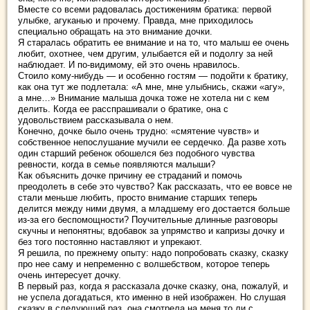
Вместе со всеми радовалась достижениям братика: первой
улыбке, агуканью и прочему. Правда, мне приходилось
специально обращать на это внимание дочки.
Я старалась обратить ее внимание и на то, что малыш ее очень
любит, охотнее, чем другим, улыбается ей и подолгу за ней
наблюдает. И по-видимому, ей это очень нравилось.
Стоило кому-нибудь — и особенно гостям — подойти к братику,
как она тут же подлетала: «А мне, мне улыбнись, скажи «агу»,
а мне…» Внимание малыша дочка тоже не хотела ни с кем
делить. Когда ее расспрашивали о братике, она с
удовольствием рассказывала о нем.
Конечно, дочке было очень трудно: «смятение чувств» и
собственное непослушание мучили ее сердечко. Да разве хоть
один старший ребенок обошелся без подобного чувства
ревности, когда в семье появляются малыши?
Как объяснить дочке причину ее страданий и помочь
преодолеть в себе это чувство? Как рассказать, что ее вовсе не
стали меньше любить, просто внимание старших теперь
делится между ними двумя, а младшему его достается больше
из-за его беспомощности? Поучительные длинные разговоры
скучны и непонятны; вдобавок за упрямство и капризы дочку и
без того постоянно наставляют и упрекают.
Я решила, по прежнему опыту: надо попробовать сказку, сказку
про нее саму и непременно с волшебством, которое теперь
очень интересует дочку.
В первый раз, когда я рассказала дочке сказку, она, пожалуй, и
не успела догадаться, кто именно в ней изображен. Но слушая
сказку в следующий раз, она смотрела на меня то ли с