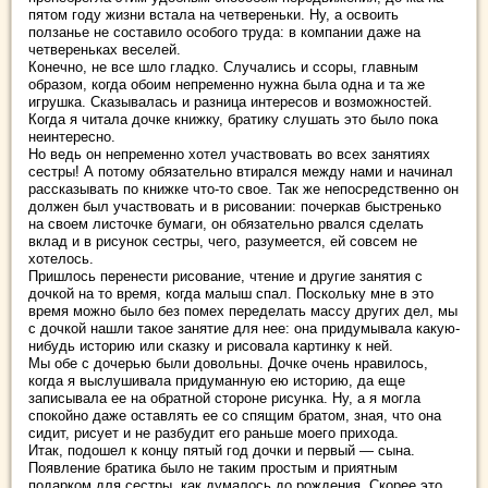
пятом году жизни встала на четвереньки. Ну, а освоить
ползанье не составило особого труда: в компании даже на
четвереньках веселей.
Конечно, не все шло гладко. Случались и ссоры, главным
образом, когда обоим непременно нужна была одна и та же
игрушка. Сказывалась и разница интересов и возможностей.
Когда я читала дочке книжку, братику слушать это было пока
неинтересно.
Но ведь он непременно хотел участвовать во всех занятиях
сестры! А потому обязательно втирался между нами и начинал
рассказывать по книжке что-то свое. Так же непосредственно он
должен был участвовать и в рисовании: почеркав быстренько
на своем листочке бумаги, он обязательно рвался сделать
вклад и в рисунок сестры, чего, разумеется, ей совсем не
хотелось.
Пришлось перенести рисование, чтение и другие занятия с
дочкой на то время, когда малыш спал. Поскольку мне в это
время можно было без помех переделать массу других дел, мы
с дочкой нашли такое занятие для нее: она придумывала какую-
нибудь историю или сказку и рисовала картинку к ней.
Мы обе с дочерью были довольны. Дочке очень нравилось,
когда я выслушивала придуманную ею историю, да еще
записывала ее на обратной стороне рисунка. Ну, а я могла
спокойно даже оставлять ее со спящим братом, зная, что она
сидит, рисует и не разбудит его раньше моего прихода.
Итак, подошел к концу пятый год дочки и первый — сына.
Появление братика было не таким простым и приятным
подарком для сестры, как думалось до рождения. Скорее это