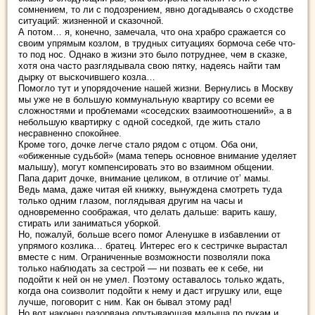
сомнением, то ли с подозрением, явно догадываясь о сходстве
ситуаций: жизненной и сказочной.
А потом… я, конечно, замечала, что она храбро сражается со
своим упрямым козлом, в трудных ситуациях бормоча себе что-
то под нос. Однако в жизни это было потруднее, чем в сказке,
хотя она часто разглядывала свою пятку, надеясь найти там
дырку от выскочившего козла…
Помогло тут и упорядочение нашей жизни. Вернулись в Москву
мы уже не в большую коммунальную квартиру со всеми ее
сложностями и проблемами «соседских взаимоотношений», а в
небольшую квартирку с одной соседкой, где жить стало
несравненно спокойнее.
Кроме того, дочке легче стало рядом с отцом. Оба они,
«обиженные судьбой» (мама теперь основное внимание уделяет
малышу), могут компенсировать это во взаимном общении.
Папа дарит дочке, внимание целиком, в отличие от’ мамы.
Ведь мама, даже читая ей книжку, вынуждена смотреть туда
только одним глазом, поглядывая другим на часы и
одновременно соображая, что делать дальше: варить кашу,
стирать или заниматься уборкой.
Но, пожалуй, больше всего помог Аленушке в избавлении от
упрямого козлика… братец. Интерес его к сестричке вырастал
вместе с ним. Ограниченные возможности позволяли пока
только наблюдать за сестрой — ни позвать ее к себе, ни
подойти к ней он не умел. Поэтому оставалось только ждать,
когда она соизволит подойти к нему и даст игрушку или, еще
лучше, поговорит с ним. Как он бывал этому рад!
Но вот наконец разорвана опутывающая малыша по рукам и