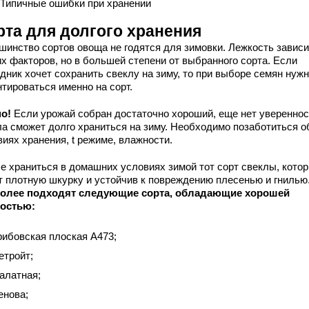
 Типичные ошибки при хранении
рта для долгого хранения
шинство сортов овоща не годятся для зимовки. Лежкость зависи
их факторов, но в большей степени от выбранного сорта. Если
дник хочет сохранить свеклу на зиму, то при выборе семян нуж
тироваться именно на сорт.
о!
Если урожай собран достаточно хороший, еще нет увереннос
ла сможет долго храниться на зиму. Необходимо позаботиться о
иях хранения, t режиме, влажности.
е храниться в домашних условиях зимой тот сорт свеклы, кото
т плотную шкурку и устойчив к повреждению плесенью и гнилью
олее подходят следующие сорта, обладающие хорошей
остью:
рибовская плоская А473;
етройт;
алатная;
енова;