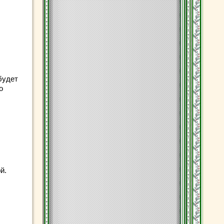
будет
о
й.