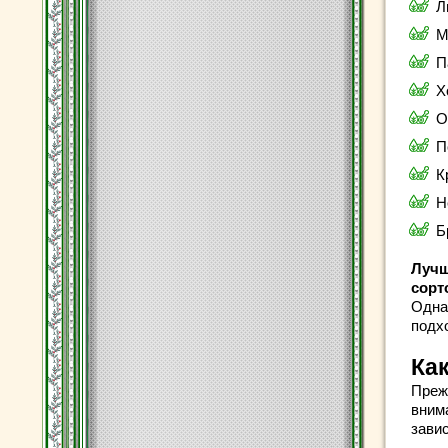
Л
М
П
Х
О
П
К
Н
Б
Лучш
сорт
Однак
подх
Ка
Преж
вним
завис