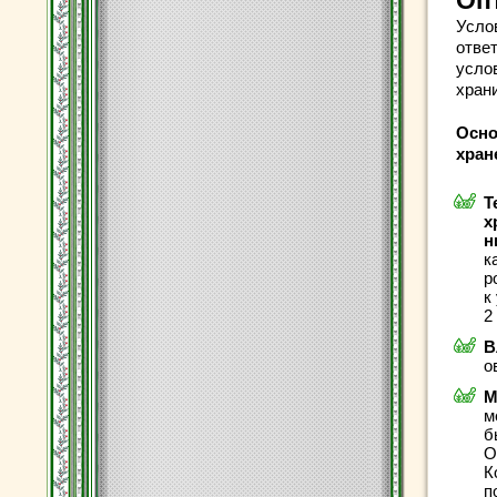
Оп
Усло
отве
усло
хран
Осно
хран
Т
х
н
к
р
к
2
В
о
М
м
б
О
К
п