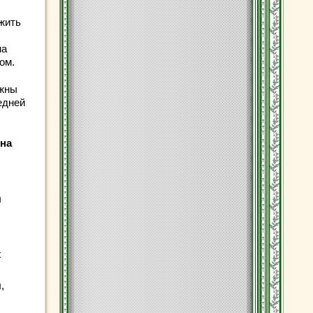
жить
на
ом.
лжны
едней
Она
ы
х
я
,