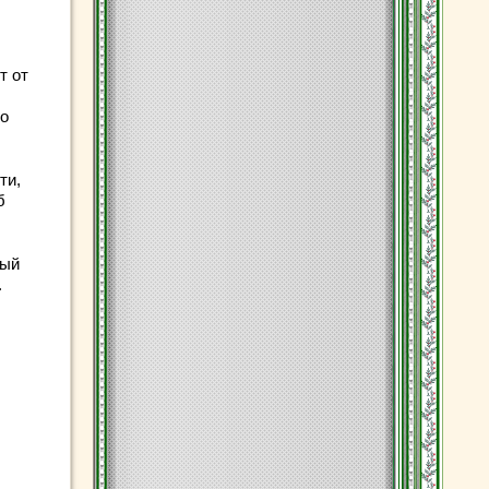
т от
но
ти,
б
рый
.