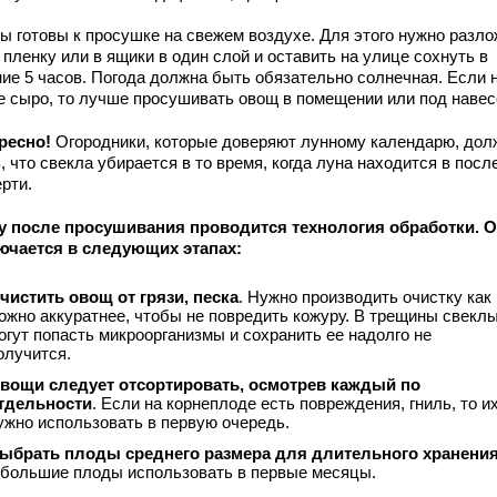
ы готовы к просушке на свежем воздухе. Для этого нужно разло
 пленку или в ящики в один слой и оставить на улице сохнуть в
ние 5 часов. Погода должна быть обязательно солнечная. Если 
е сыро, то лучше просушивать овощ в помещении или под навес
ресно!
Огородники, которые доверяют лунному календарю, до
, что свекла убирается в то время, когда луна находится в посл
рти.
у после просушивания проводится технология обработки. 
ючается в следующих этапах:
чистить овощ от грязи, песка
. Нужно производить очистку как
ожно аккуратнее, чтобы не повредить кожуру. В трещины свекл
огут попасть микроорганизмы и сохранить ее надолго не
олучится.
вощи следует отсортировать, осмотрев каждый по
тдельности
. Если на корнеплоде есть повреждения, гниль, то и
ужно использовать в первую очередь.
ыбрать плоды среднего размера для длительного хранени
 большие плоды использовать в первые месяцы.