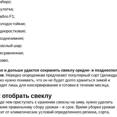
иберо;
улатка;
абло F1;
олодостойкая;
дноростковая;
озднезимняя;
расный шар;
есравненная;
раво.
е и дольше удастся сохранить свеклу средне- и позднеспе
ов
. Нередко огородникам предлагают популярный сорт Цилиндр
о нужно понимать, что он не будет долго храниться зимой и
одит лишь для консервирования и готовки в течение месяца.
к отобрать свеклу
де чем приступать к хранению свеклы на зиму, нужно уделить
ание правильному сбору урожая – в срок. Время уборки урожая
ит от климатических условий определенного региона, сорта.