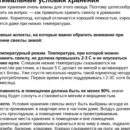
тимальные условия хранения
вия хранения очень важны для этого овоща. Поэтому целесообр
тить на вопрос — как правильно хранить свеклу в домашних
виях. Корнеплод, который отличается хорошей лежкостью, хоро
ится даже при низких температурах.
вные аспекты, на которые важно обратить внимание при
ении свеклы зимой:
емпературный режим
.
Температура, при которой можно
ранить свеклу, не должна превышать 2-3 С и не опускаться
иже нуля
. Слишком низкие температуры сказываются на
ачестве растения, а t выше 5 С делает ее мягкой и активизирует
ост ботвы. Уже спустя несколько недель такой корнеплод негод
 употреблению. Первое время нужно поддерживать t 2-3C хотя б
 месяца.
лажность в помещении должна быть не менее 90%
, иначе
вощ будет сохнуть и становиться мягким и морщинистым.
есто
. Условия хранения свеклы могут быть выбраны исходя из
еста проживания: в квартире или в частном доме. Воздух долже
ыть прохладным, а помещение темным и проветриваемым.
сновные места хранения: в помещении и вне помещения.
орнеплод может правильно храниться всю зиму в ямах, подвале
огребе, балконе, кладовке. Хорошо сохраняется на полу, на земл