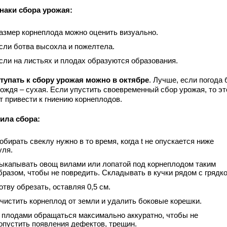
наки сбора урожая:
азмер корнеплода можно оценить визуально.
сли ботва высохла и пожелтела.
сли на листьях и плодах образуются образования.
тупать к сбору урожая можно в октябре
. Лучше, если погода 
дождя – сухая. Если упустить своевременный сбор урожая, то эт
т привести к гниению корнеплодов.
ила сбора:
обирать свеклу нужно в то время, когда t не опускается ниже
уля.
ыкапывать овощ вилами или лопатой под корнеплодом таким
бразом, чтобы не повредить. Складывать в кучки рядом с грядко
отву обрезать, оставляя 0,5 см.
чистить корнеплод от земли и удалить боковые корешки.
 плодами обращаться максимально аккуратно, чтобы не
опустить появления дефектов, трещин.