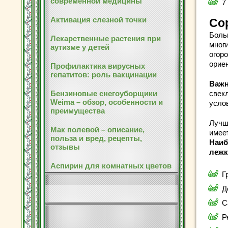
современной медицины
7
Активация слезной точки
Со
Боль
Лекарственные растения при
мног
аутизме у детей
огоро
ориен
Профилактика вирусных
гепатитов: роль вакцинации
Важн
Бензиновые снегоуборщики
свек
Weima – обзор, особенности и
услов
преимущества
Лучш
Мак полевой – описание,
имее
польза и вред, рецепты,
Наиб
отзывы
лежк
Аспирин для комнатных цветов
Г
Д
С
Р