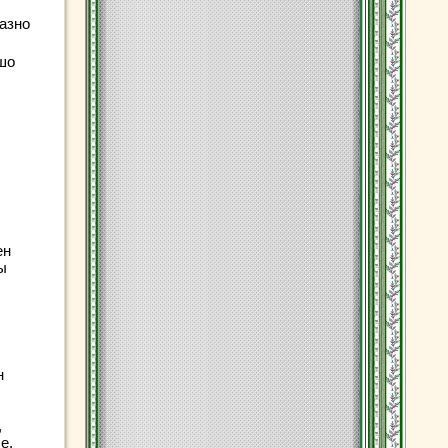
азно
шо
ен
ы
н
,
е,