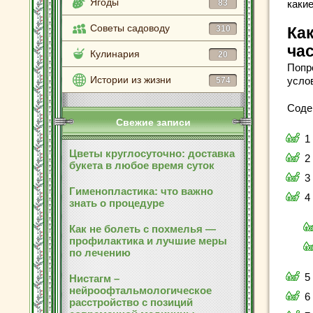
Ягоды
83
каки
Советы садоводу
310
Как
ча
Кулинария
20
Попр
Истории из жизни
усло
574
Соде
Свежие записи
1
Цветы круглосуточно: доставка
2
букета в любое время суток
3
Гименопластика: что важно
4
знать о процедуре
Как не болеть с похмелья —
профилактика и лучшие меры
по лечению
5
Нистагм –
нейроофтальмологическое
6
расстройство с позиций