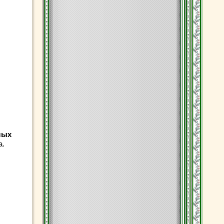
лых
а.