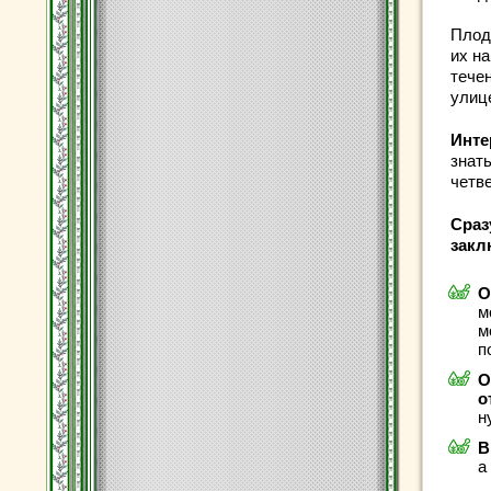
Плод
их на
тече
улиц
Инте
знать
четве
Сраз
закл
О
м
м
п
О
о
н
В
а