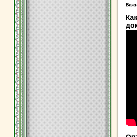
Важн
Как
до