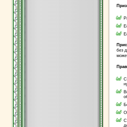
Приз
Р
Е
Е
Прис
без 
може
Прав
С
н
В
о
Б
О
С
д