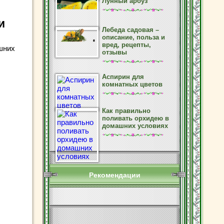
Лунный арбуз
и
Лебеда садовая –
описание, польза и
вред, рецепты,
шних
отзывы
Аспирин для
комнатных цветов
Как правильно
поливать орхидею в
домашних условиях
Рекомендации