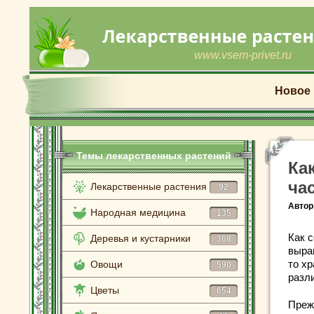
www.vsem-privet.ru
Новое
Темы лекарственных растений
Ка
ча
Лекарственные растения
92
Автор
Народная медицина
135
Как с
Деревья и кустарники
368
выра
то х
Овощи
590
разл
Цветы
654
Преж