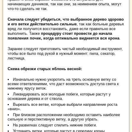
начинающих дачников, так как они, за неимением опыта, могут
что-то сделать не так.
Сначала следует убедиться, что выбранное дерево здорово
и его ветки действительно сильные
, так как больные деревья
вряд ли получится восстановить, даже если правильно все
выполнить. Также
процедуру стоит провести до начала
появления почек, когда оптимально виднеется вся крона
.
Заранее следует приготовить чистый необходимый инструмент,
чтобы все было под рукой в нужный момент: пила, секатор,
лестница.
Схема обрезки старых яблонь весной:
Изначально нужно укоротить на треть основную ветку со
всеми ответвлениями, что даст возможность доступа света к
нижнему ярусу веток.
Ликвидировать все молодые побеги, которые растут у
основания дерева и от ствола.
Вырезать все ветви, которые выбрали направление роста
«вниз».
При близком расположении необходимо оставить наиболее
сильную и перспективную ветку, а другую убрать.
На развилках следует спилить нижние побеги.
Устранить ветки, которые растут в середину кроны.