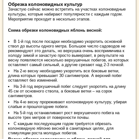
Обрезка колоновидных культур
Зачастую сейчас можно встретить на участках колоновидные
культуры, которые набирают популярности с каждым годом.
Мероприятие проходит в несколько этапов.
Схема обрезки колоновидных яблонь весной:
В 1-й год после посадки необходимо укоротить основной
ствол до высоты одного метра. Большое число садоводов не
рекомендуют это делать, но верхушка очень восприимчива к
холоду зимой и зачастую просто вымерзает, в результате на
весну появляются несколько верхушечных побегов, из которых
оставляют самый сильный, а другие срезают над 2-3 почкой.
На 2-ю весну необходимо укоротить все боковые ветки,
длина которых превышает 30 сантиметров. А верхний побег
оставляют без изменений.
На 3-й год верхушечный побег следует укоротить на длину
45 см от основного ствола, а боковые ветки – на сорок
сантиметров.
На 4-ю весну прореживают колоновидную культуру, убирая
слабые и прошлогодние побеги.
На 5-й год останавливают рост верхушечного побега на
высоте трех метров от поверхности почвы.
С каждым последующим годом требуется обрезать
колоновидную яблоню весной в санитарных целях, для
стимуляции роста молодых побегов.