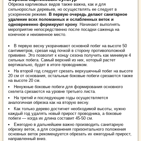
Обрезка карликовых видов также важна, как и для
сильнорослых деревьев, но осуществлять ее следует в
ускоренном режиме.
В первую очередь делают санитарное
удаление всех поломанных и ослабленных веток и
одновременно формируют крону
. Начинают выполнять
мероприятие непосредственно после посадки саженца на
конечное и неизменное место.
В первую весну укорачивают основной побег на высоте 50
сантиметров, срезая над почкой в сторону противоположной
прививке. Это позволит к концу сезона получить как минимум 4
сильных побега. Самый верхний из них, который растет
вертикально, будет в итоге проводником.
На второй год следует срезать верхушечный побег на высоте
20 см от основания, остальные боковые побеги срезаются также
на высоте 20 см.
Ненужные боковые побеги для формирования основного
скелета срезаются на уровне третьего листа.
На третий и последующие годы осуществляется
аналогичная обрезка как на вторую весну.
Как только дерево достигнет необходимой высоты, нужно
каждый год удалять новый прирост проводника, а боковые
побеги — когда их длина составит 45-50 см.
Ежегодно в дальнейшем важно производить санитарную
обрезку веток, а для сохранения горизонтального положения
основных веток рекомендуется обрезать их ежегодный прирост,
направленный вниз.