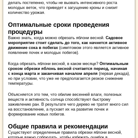
делать постепенно, чтобы не вызвать интенсивного роста
молодых веток, что приведет к загущению кроны и снизит
количество урожая.
Оптимальные сроки проведения
процедуры
Важно знать, когда можно обрезать яблони весной.
Садовое
мероприятие стоит сделать до того, как начнется активное
движение сока в побегах
(симптомом этого является активное
появление почек и молодых побегов).
Когда обрезать яблони весной, в каком месяце?
Оптимальным
сроком обрезки яблонь весной считается период, начиная
с конца марта и заканчивая началом апреля
(первая декада),
но при условии, что уже не предполагается резкое снижение
температуры.
Объясняется это тем, что обилие весенней влаги, полезных
веществ и активность солнца способствуют быстрому
заживлению ран. В результате чего дерево не тратит много сил
на восстановление, а пускает их на развитие почек и
формирование новых побегов.
Общие правила и рекомендации
Существуют определенные правила обрезки яблони весной,
которые важно соблюдать, чтобы избежать ошибок в