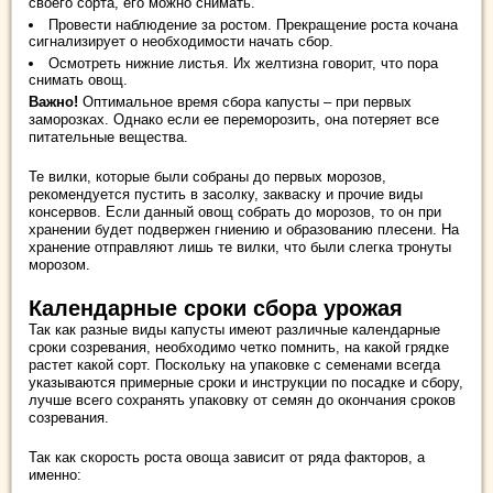
своего сорта, его можно снимать.
Провести наблюдение за ростом. Прекращение роста кочана
сигнализирует о необходимости начать сбор.
Осмотреть нижние листья. Их желтизна говорит, что пора
снимать овощ.
Важно!
Оптимальное время сбора капусты – при первых
заморозках. Однако если ее переморозить, она потеряет все
питательные вещества.
Те вилки, которые были собраны до первых морозов,
рекомендуется пустить в засолку, закваску и прочие виды
консервов. Если данный овощ собрать до морозов, то он при
хранении будет подвержен гниению и образованию плесени. На
хранение отправляют лишь те вилки, что были слегка тронуты
морозом.
Календарные сроки сбора урожая
Так как разные виды капусты имеют различные календарные
сроки созревания, необходимо четко помнить, на какой грядке
растет какой сорт. Поскольку на упаковке с семенами всегда
указываются примерные сроки и инструкции по посадке и сбору,
лучше всего сохранять упаковку от семян до окончания сроков
созревания.
Так как скорость роста овоща зависит от ряда факторов, а
именно: