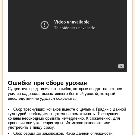
Ошибки при сборе урожая
Существует ряд типичных ошибок, которые сводят на нет все
усилия садовода, вырастившего богатый урожай, который
впоследствии не удастся сохранить.
Сбор треснувших кочанов вместе с целыми. Грядки с данной
культурой необходимо тщательно осматривать. Треснувшие
кочаны необходимо срывать немедленно. К сожалению, для
хранения они уже непригодны. Их можно заквасить или
употребить в пищу сразу.
Сбор овоща до заморозков. Из-за данной оплошности