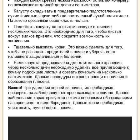
Каждый кочан срезать ножом наискосок, оставляя кочерыгу,
по возможности длиной до десяти сантиметров.
Капусту складывать в предварительно подготовленные
сухие и чистые ящики либо на постеленный сухой полиэтилен.
На землю срезанный овощ класть нельзя.
Подержать капусту на открытом воздухе в течение
нескольких часов. Это необходимо для того, чтобы листья
вокруг вилков привяли, что сократит возможность их
загнивания.
Тщательно выкопать корни. Это важно сделать для того,
чтобы не разводить вредителей в почве и уберечь ее от
излишнего защелачивания и болезней.
Если капуста предназначена для длительного хранения,
через несколько дней необходимо удалить все прилегающие к
кочану подсохшие листья и срезать кочерыгу на несколько
сантиметров. Данные процедуры сохранят овощи от гниения и
образования плесени.
Важно!
При удалении корней из почвы, их необходимо
проверить на заболевание, которое называется «кила». Данное
заболевание характеризуется некими неровными образованиями
на корневище, в виде бородавок. Данные корни необходимо
уничтожить, лучше всего – сжечь.