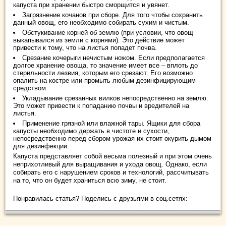
капуста при хранении быстро сморщится и увянет.
Загрязнение кочанов при сборе. Для того чтобы сохранить
данный овощ, его необходимо собирать сухим и чистым.
Обстукивание корней об землю (при условии, что овощ
выкапывался из земли с корнями). Это действие может
привести к тому, что на листья попадет почва.
Срезание кочерыги нечистым ножом. Если предполагается
долгое хранение овоща, то значение имеет все – вплоть до
стерильности лезвия, которым его срезают. Его возможно
опалить на костре или промыть любым дезинфицирующим
средством.
Укладывание срезанных вилков непосредственно на землю.
Это может привести к попаданию почвы и вредителей на
листья.
Применение грязной или влажной тары. Ящики для сбора
капусты необходимо держать в чистоте и сухости,
непосредственно перед сбором урожая их стоит окурить дымом
для дезинфекции.
Капуста представляет собой весьма полезный и при этом очень
неприхотливый для выращивания и ухода овощ. Однако, если
собирать его с нарушением сроков и технологий, рассчитывать
на то, что он будет храниться всю зиму, не стоит.
Понравилась статья? Поделись с друзьями в соц.сетях: