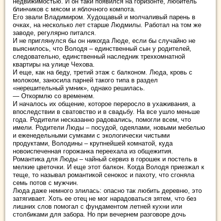
недвижимостью. И он таки появился на горизонте, любитель
блинчиков с мясом и яблочного компота.
Его звали Владимиром. Худощавый и молчаливый парень в
очках, на несколько лет старше Людмилы. Работал на том же
заводе, регулярно питался.
И не приглянулся бы он никогда Люде, если бы случайно не
выяснилось, что Володя – единственный сын у родителей,
следовательно, единственный наследник трехкомнатной
квартиры на улице Чехова.
И еще, как на беду, третий этаж с балконом. Люда, кровь с
молоком, заносила парней такого типа в раздел
«нерешительный умник», однако решилась.
— Откормлю со временем.
И началось их общение, которое переросло в ухаживания, а
впоследствии в сватовство и в свадьбу. На все ушло меньше
года. Родители несказанно радовались, помогли всем, что
имели. Родители Люды – посудой, одеялами, новыми мебелью
и еженедельными сумками с экологически чистыми
продуктами, Володины – крупнейшей комнатой, куда
новоиспеченная горожанка переехала из общежития.
Романтика для Люды – чайный сервиз в горошек и постель в
мелкие цветочки. И еще этот балкон. Когда Володя приезжал к
теще, то называл романтикой сенокос и пахоту, что сгоняла
семь потов с мужчин.
Люда даже немного злилась: опасно так любить деревню, это
затягивает. Хоть ее отец не мог нарадоваться зятем, что без
лишних слов помогал с фундаментом летней кухни или
столбиками для забора. Но при вечернем разговоре дочь