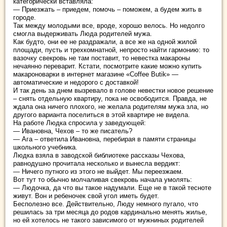
категорически вставляла:
— Приезжать – приедем, помочь – поможем, а будем жить в
городе.
Так между молодыми все, вроде, хорошо велось. Но недолго
смогла выдерживать Люда родителей мужа.
Как будто, они ее не раздражали, а все же на одной жилой
площади, пусть и трехкомнатной, непросто найти гармонию: то
вазочку свекровь не там поставит, то невестка макароны
нечаянно переварит. Кстати, посмотрите какие можно
купить
макароноварки
в интернет магазине «Coffee Butik» —
автоматические и недорого с доставкой!
И так день за днем вызревало в голове невестки новое решение
– снять отдельную квартиру, пока не освободится. Правда, не
ждала она ничего плохого, не желала родителям мужа зла, но
другого варианта поселиться в этой квартире не видела.
На работе Людка спросила у заведующей:
— Ивановна, Чехов – то же писатель?
— Ага – ответила Ивановна, перебирая в памяти страницы
школьного учебника.
Людка взяла в заводской библиотеке рассказы Чехова,
равнодушно прочитала несколько и вынесла вердикт:
— Ничего путного из этого не выйдет. Мы переезжаем.
Вот тут то обычно молчаливая свекровь начала умолять:
— Людочка, да что вы такое надумали. Еще не в такой тесноте
живут. Вон и ребеночек свой угол иметь будет.
Бесполезно все. Действительно, Люду немного пугало, что
решилась за три месяца до родов кардинально менять жилье,
но ей хотелось не такого зависимого от мужниных родителей