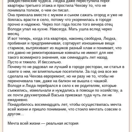
рождественские чудеса. Людка даже переступила порог
квартиры третьего этажа и простила Чехову то, что не
понимала толком, о чем он писал.
Она приехала вместе с мужем и сыном сажать огород и уже не
боялась врасти в село, потому что укоренилась в городе
прочно и надежно. Через пол года после того вечера отец
Володи упал на кухне. Навсегда. Мать ушла вслед через
месяц.
И вот теперь, когда эта квартира, наконец свободна, Людка,
пробивная и предприимчивая, сортирует изношенные вещи
стариков, вытряхивает из ящиков разный хлам и понимает, что
эти давно не ремонтированные комнаты не имеют для нее
такого всемирного значения, как семнадцать лет назад.
Пусто и тяжело. И бессильно.
Почему-то не радовал ни лучший в городе ресторан, ни статья в
газете о нем, ни влиятельные посетители. За год она все же
сделала на Чехова евроремонт, но ни разу не то, чтобы не
переночевала там, даже на балкон не вышла с чашкой.
Володя и Люда перебрался в село к ее родителям, которые
съежились, измельчали и нуждались в помощи по хозяйству, а
их почти двухметровый Васька приезжал туда чуть ли не
ежедневно.
Понадобилось восемнадцать лет, чтобы осуществилась мечта
всей жизни и пришло понимание, что стоило мечтать совсем о
другом…
Мечта всей жизни — реальная история