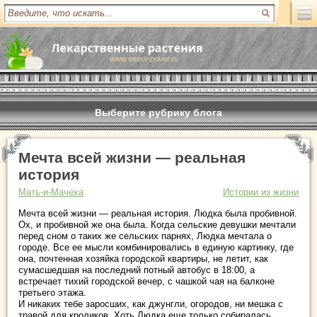
www.vsem-privet.ru
Выберите рубрику блога
Мечта всей жизни — реальная
история
Мать-и-Мачеха
Истории из жизни
Мечта всей жизни — реальная история. Людка была пробивной.
Ох, и пробивной же она была. Когда сельские девушки мечтали
перед сном о таких же сельских парнях, Людка мечтала о
городе. Все ее мысли комбинировались в единую картинку, где
она, почтенная хозяйка городской квартиры, не летит, как
сумасшедшая на последний потный автобус в 18:00, а
встречает тихий городской вечер, с чашкой чая на балконе
третьего этажа.
И никаких тебе заросших, как джунгли, огородов, ни мешка с
травой для кроликов. Хоть Людка еще только собиралась