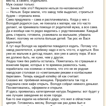
места, а своего, отдельного.
Муж сказал только:
— Зачем тебе это? Неужели нельзя по-человечески?
— Нельзя. Бери землю, что завод тебе выделил, строиться
будем – отрезала жена.
Сама придумала – сама и расплачивалась. Когда у них с
Володей родился сын, не поехала к матери, как это часто
делают, не принимала помощи от родителей мужа, а все сама.
Да и вообще как-то редко виделись с родственниками. Каждый
день стирала, готовила, ухаживала за малышом, убирала.
Может, поэтому не хотела больше детей. Так рос их Вася
одиночкой.
А тут еще Володя на заработки повадился ездить. Потому что
завод разлетелся, а ребенку надо и есть что-то, и одеться. Вон
уже их мальчик в детсад пошел, вон уже в школу пора. И все
же должно быть, не хуже, чем у других.
Людка тоже без работы осталась. Пометалась по страшным и
вонючим барам, которых в те времена развелось тьма,
поработала «на хозяина» и поняла, что это не ее родная
заводская столовая со «сметанными реками и колбасными
берегами». Теперь каждый копейку ой как считает.
Сказано же: пробивная женщина. Проработала так год и
подумала свое кафе открыть. Володя собрал немного деньжат.
Посоветовались, оформили и открыли.
И здесь проявилась категоричная натура Людмилы: вот будет у
нее лучшее заведение во всем городе.
Как-то они ездили на юбилей к дяде, что жил в областном
центре. Готовились месяц: Володя как раз дома был и