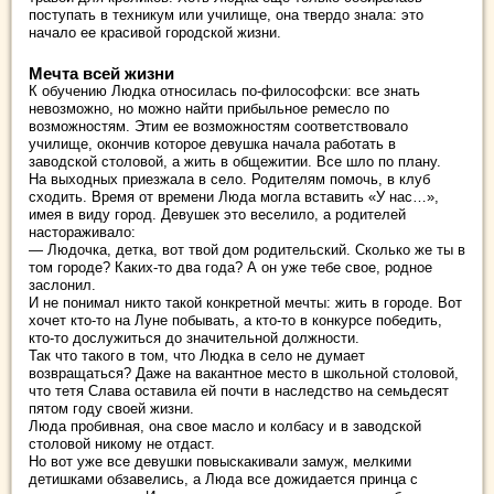
поступать в техникум или училище, она твердо знала: это
начало ее красивой городской жизни.
Мечта всей жизни
К обучению Людка относилась по-философски: все знать
невозможно, но можно найти прибыльное ремесло по
возможностям. Этим ее возможностям соответствовало
училище, окончив которое девушка начала работать в
заводской столовой, а жить в общежитии. Все шло по плану.
На выходных приезжала в село. Родителям помочь, в клуб
сходить. Время от времени Люда могла вставить «У нас…»,
имея в виду город. Девушек это веселило, а родителей
настораживало:
— Людочка, детка, вот твой дом родительский. Сколько же ты в
том городе? Каких-то два года? А он уже тебе свое, родное
заслонил.
И не понимал никто такой конкретной мечты: жить в городе. Вот
хочет кто-то на Луне побывать, а кто-то в конкурсе победить,
кто-то дослужиться до значительной должности.
Так что такого в том, что Людка в село не думает
возвращаться? Даже на вакантное место в школьной столовой,
что тетя Слава оставила ей почти в наследство на семьдесят
пятом году своей жизни.
Люда пробивная, она свое масло и колбасу и в заводской
столовой никому не отдаст.
Но вот уже все девушки повыскакивали замуж, мелкими
детишками обзавелись, а Люда все дожидается принца с