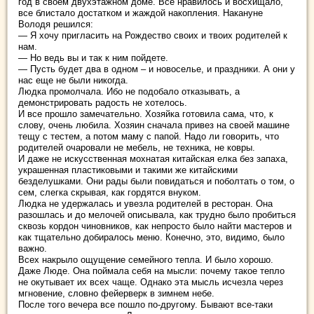
год в своем двухэтажном доме. Все нравилось и восхищало,
все блистало достатком и жаждой накопления. Накануне
Володя решился:
— Я хочу пригласить на Рождество своих и твоих родителей к
нам.
— Но ведь вы и так к ним пойдете.
— Пусть будет два в одном – и новоселье, и праздники. А они у
нас еще не были никогда.
Людка промолчала. Ибо не подобало отказывать, а
демонстрировать радость не хотелось.
И все прошло замечательно. Хозяйка готовила сама, что, к
слову, очень любила. Хозяин сначала привез на своей машине
тещу с тестем, а потом маму с папой. Надо ли говорить, что
родителей очаровали не мебель, не техника, не ковры.
И даже не искусственная мохнатая китайская елка без запаха,
украшенная пластиковыми и такими же китайскими
безделушками. Они рады были повидаться и поболтать о том, о
сем, слегка скрывая, как гордятся внуком.
Людка не удержалась и увезла родителей в ресторан. Она
разошлась и до мелочей описывала, как трудно было пробиться
сквозь кордон чиновников, как непросто было найти мастеров и
как тщательно добиралось меню. Конечно, это, видимо, было
важно.
Всех накрыло ощущение семейного тепла. И было хорошо.
Даже Люде. Она поймала себя на мысли: почему такое тепло
не окутывает их всех чаще. Однако эта мысль исчезла через
мгновение, словно фейерверк в зимнем небе.
После того вечера все пошло по-другому. Бывают все-таки