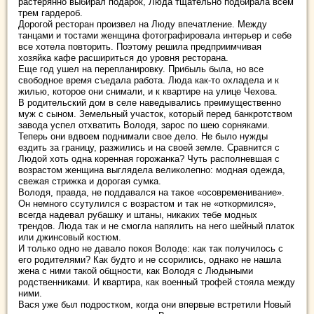
растерянно выбирал подарок, Люда тщательно подбирала всем
трем гардероб.
Дорогой ресторан произвел на Люду впечатление. Между
танцами и тостами женщина фотографировала интерьер и себе
все хотела повторить. Поэтому решила предприимчивая
хозяйка кафе расшириться до уровня ресторана.
Еще год ушел на перепланировку. Прибыль была, но все
свободное время съедала работа. Люда как-то охладела и к
жилью, которое они снимали, и к квартире на улице Чехова.
В родительский дом в селе наведывались преимущественно
муж с сыном. Земельный участок, который перед банкротством
завода успел отхватить Володя, зарос по шею сорняками.
Теперь они вдвоем поднимали свое дело. Не было нужды
ездить за границу, разжились и на своей земле. Сравнится с
Людой хоть одна коренная горожанка? Чуть располневшая с
возрастом женщина выглядела великолепно: модная одежда,
свежая стрижка и дорогая сумка.
Володя, правда, не поддавался на такое «осовременивание».
Он немного ссутулился с возрастом и так не «откормился»,
всегда надевал рубашку и штаны, никаких тебе модных
трендов. Люда так и не смогла напялить на него шейный платок
или джинсовый костюм.
И только одно не давало покоя Володе: как так получилось с
его родителями? Как будто и не ссорились, однако не нашла
жена с ними такой общности, как Володя с Людыными
родственниками. И квартира, как военный трофей стояла между
ними.
Вася уже был подростком, когда они впервые встретили Новый