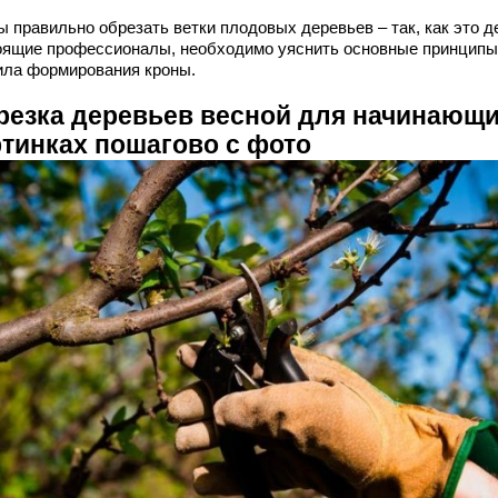
ы правильно обрезать ветки плодовых деревьев – так, как это 
оящие профессионалы, необходимо уяснить основные принципы
ила формирования кроны.
резка деревьев весной для начинающи
ртинках пошагово с фото