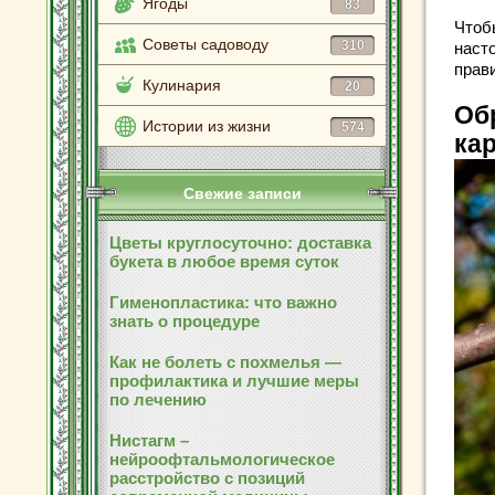
Ягоды
83
Чтоб
Советы садоводу
310
наст
прав
Кулинария
20
Об
Истории из жизни
574
ка
Свежие записи
Цветы круглосуточно: доставка
букета в любое время суток
Гименопластика: что важно
знать о процедуре
Как не болеть с похмелья —
профилактика и лучшие меры
по лечению
Нистагм –
нейроофтальмологическое
расстройство с позиций