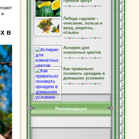
Лунный арбуз
делают
 и
Лебеда садовая –
описание, польза и
вред, рецепты,
х в
отзывы
Аспирин для
комнатных цветов
Как правильно
поливать орхидею в
домашних условиях
Рекомендации