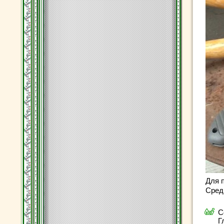
Для 
Сред
С
Г