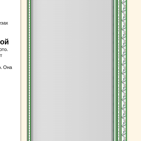
езах
ной
ото.
т
. Она