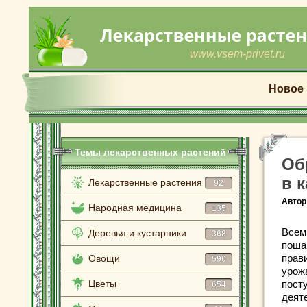
www.vsem-privet.ru
Новое
Темы лекарственных растений
Об
в 
Лекарственные растения
92
Автор
Народная медицина
135
Всем
Деревья и кустарники
368
поша
прав
Овощи
590
урож
Цветы
посту
654
деят