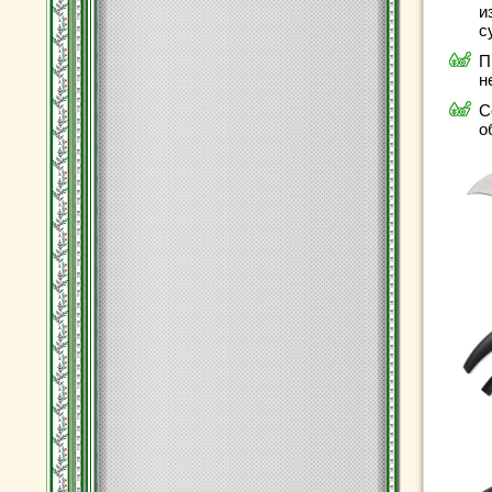
и
с
П
н
С
о