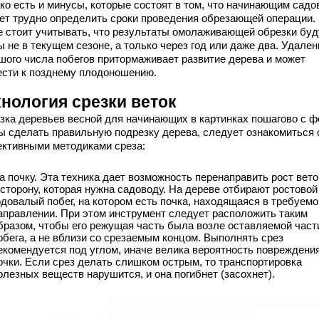
ко есть и минусы, которые состоят в том, что начинающим сад
ет трудно определить сроки проведения обрезающей операции.
е стоит учитывать, что результаты омолаживающей обрезки буд
 не в текущем сезоне, а только через год или даже два. Удален
шого числа побегов притормаживает развитие дерева и может
ести к позднему плодоношению.
хнология срезки веток
зка деревьев весной для начинающих в картинках пошагово с ф
ы сделать правильную подрезку дерева, следует ознакомиться 
ктивными методиками среза:
а почку. Эта техника дает возможность перенаправить рост вето
 сторону, которая нужна садоводу. На дереве отбирают ростовой
одовалый побег, на котором есть почка, находящаяся в требуем
аправлении. При этом инструмент следует расположить таким
бразом, чтобы его режущая часть была возле оставляемой част
обега, а не вблизи со срезаемым концом. Выполнять срез
екомендуется под углом, иначе велика вероятность повреждени
очки. Если срез делать слишком острым, то транспортировка
олезных веществ нарушится, и она погибнет (засохнет).