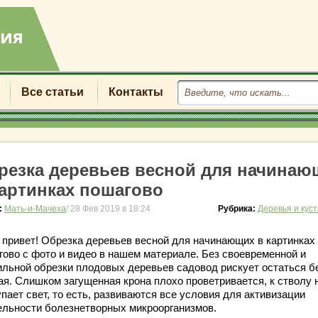
Все статьи
Контакты
резка деревьев весной для начинаю
картинках пошагово
:
Мать-и-Мачеха
/ 28 Фев 2019 в 18:24
Рубрика:
Деревья и кус
 привет! Обрезка деревьев весной для начинающих в картинках
гово с фото и видео в нашем материале. Без своевременной и
ильной обрезки плодовых деревьев садовод рискует остаться б
ая. Слишком загущенная крона плохо проветривается, к стволу 
пает свет, то есть, развиваются все условия для активизации
ельности болезнетворных микроорганизмов.