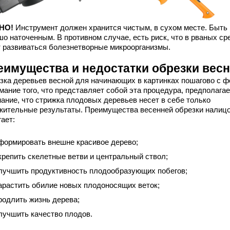
НО!
Инструмент должен хранится чистым, в сухом месте. Быть
шо наточенным. В противном случае, есть риск, что в рваных ср
т развиваться болезнетворные микроорганизмы.
еимущества и недостатки обрезки вес
зка деревьев весной для начинающих в картинках пошагово с ф
мание того, что представляет собой эта процедура, предполагае
нание, что стрижка плодовых деревьев несет в себе только
жительные результаты. Преимущества весенней обрезки налицо
ает:
формировать внешне красивое дерево;
крепить скелетные ветви и центральный ствол;
лучшить продуктивность плодообразующих побегов;
арастить обилие новых плодоносящих веток;
родлить жизнь дерева;
лучшить качество плодов.