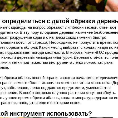
к определиться с датой обрезки дерев
ные садоводы на вопрос обрезают ли яблони весной, отвечают
рдительно. В эту пору плодовые деревья наименее безболезнен
носят разрушение коры и с началом сокодвижения быстро
танавливаются от стресса. Необходимо не пропустить время, ко
ует обрезать яблони. Какой месяц выбрать, с конца января по н
ля, подсказывает погода местности. В морозы ниже -8 0C проце
т нанести деревьям непоправимый урон. Деревья становятся оч
кими и ветки под тяжестью инструмента легко ломаются, раны
вные.
и обрезки яблонь весной ограничиваются началом сокодвижения
з раны на месте больших спилов может сочиться много сока. Де
нут, заболевают, легко поддаются вредителям, уменьшается
оношение. В особо сложных случаях растения могут погибнуть.
е лучшее время обрезки яблонь, когда температура держится в
 растения находятся еще в состоянии покоя.
кой инструмент использовать?