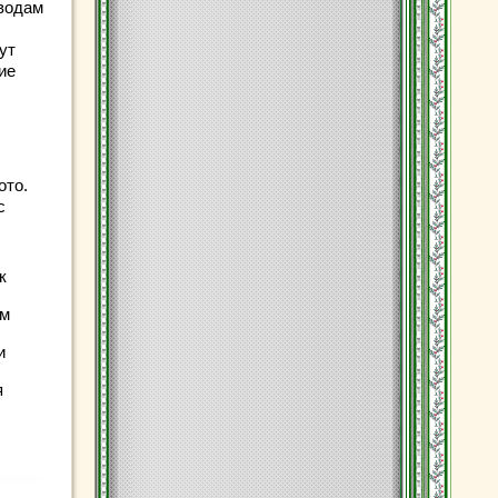
оводам
ут
ие
ото.
с
к
ом
и
я