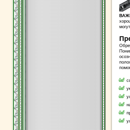
ВАЖ
хоро
могу
Пр
Обре
Пони
осоз
поло
помог
с
у
у
н
п
у