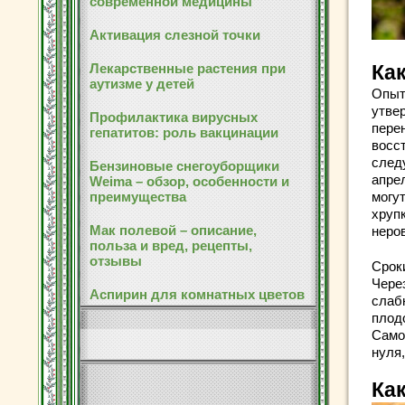
современной медицины
Активация слезной точки
Лекарственные растения при
Ка
аутизме у детей
Опыт
утве
Профилактика вирусных
пере
гепатитов: роль вакцинации
восс
след
Бензиновые снегоуборщики
апре
Weima – обзор, особенности и
преимущества
могу
хруп
Мак полевой – описание,
неро
польза и вред, рецепты,
отзывы
Срок
Чере
Аспирин для комнатных цветов
слаб
плод
Само
нуля,
Ка