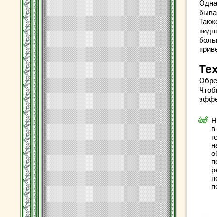
Одна
быва
Такж
видны
боль
прив
Те
Обре
Чтоб
эффе
Н
в
г
н
о
п
р
п
п