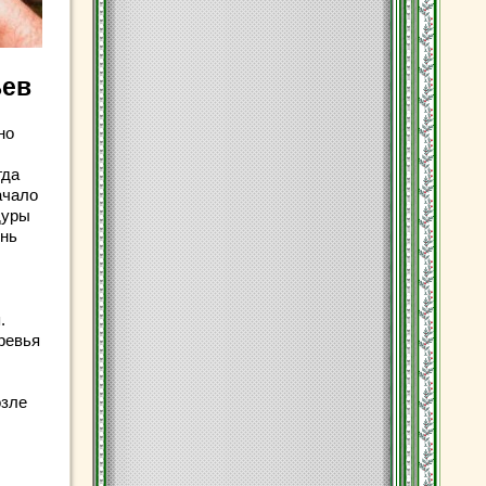
ьев
но
гда
ачало
дуры
ень
.
ревья
озле