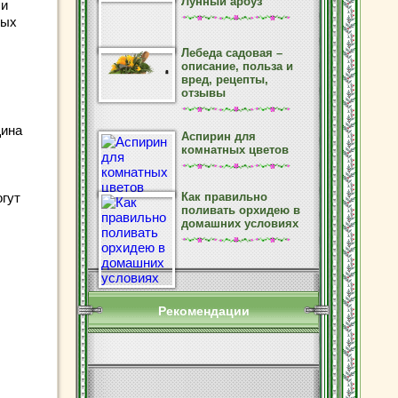
Лунный арбуз
 и
ных
Лебеда садовая –
описание, польза и
вред, рецепты,
отзывы
щина
Аспирин для
комнатных цветов
огут
Как правильно
поливать орхидею в
домашних условиях
Рекомендации