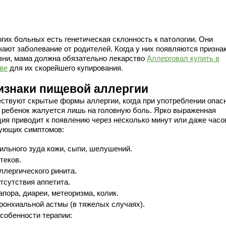
огих больных есть генетическая склонность к патологии. Они
чают заболевание от родителей. Когда у них появляются призна
зни, мама должна обязательно лекарство
Аллерговал купить в
ве
для их скорейшего купирования.
изнаки пищевой аллергии
ствуют скрытые формы аллергии, когда при употреблении опас
 ребенок жалуется лишь на головную боль. Ярко выраженная
ция приводит к появлению через несколько минут или даже часо
ующих симптомов:
ильного зуда кожи, сыпи, шелушений.
теков.
ллергического ринита.
тсутствия аппетита.
апора, диареи, метеоризма, колик.
ронхиальной астмы (в тяжелых случаях).
собенности терапии: