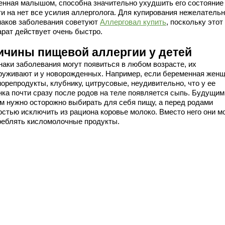
енная малышом, способна значительно ухудшить его состояние
ти на нет все усилия аллерголога. Для купирования нежелатель
наков заболевания советуют
Аллерговал купить
, поскольку этот
арат действует очень быстро.
ичины пищевой аллергии у детей
наки заболевания могут появиться в любом возрасте, их
руживают и у новорожденных. Например, если беременная жен
орепродукты, клубнику, цитрусовые, неудивительно, что у ее
нка почти сразу после родов на теле появляется сыпь. Будущим
м нужно осторожно выбирать для себя пищу, а перед родами
остью исключить из рациона коровье молоко. Вместо него они м
реблять кисломолочные продукты.