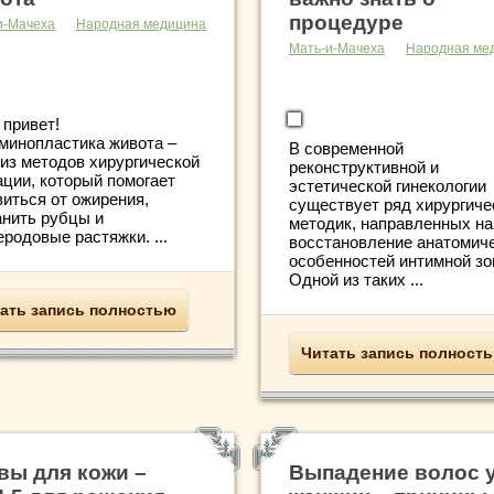
процедуре
и-Мачеха
Народная медицина
Мать-и-Мачеха
Народная ме
 привет!
минопластика живота –
В современной
 из методов хирургической
реконструктивной и
ации, который помогает
эстетической гинекологии
виться от ожирения,
существует ряд хирургиче
анить рубцы и
методик, направленных на
родовые растяжки. ...
восстановление анатомич
особенностей интимной зо
Одной из таких ...
ать запись полностью
Читать запись полност
вы для кожи –
Выпадение волос 