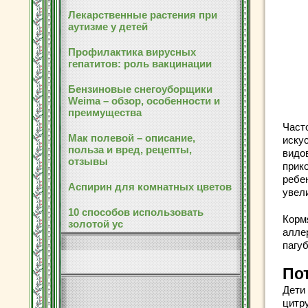
Лекарственные растения при
аутизме у детей
Профилактика вирусных
гепатитов: роль вакцинации
Бензиновые снегоуборщики
Weima – обзор, особенности и
преимущества
Част
Мак полевой – описание,
иску
польза и вред, рецепты,
видо
отзывы
прик
ребе
Аспирин для комнатных цветов
увел
10 способов использовать
Корм
золотой ус
аллер
пагуб
По
Дети
цитр