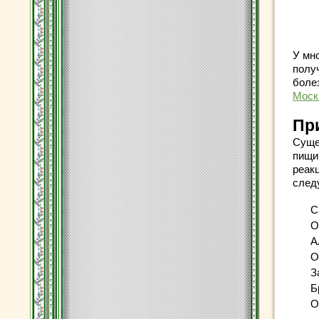
У мн
полу
боле
Моск
Пр
Суще
пищи
реак
след
С
О
А
О
З
Б
О