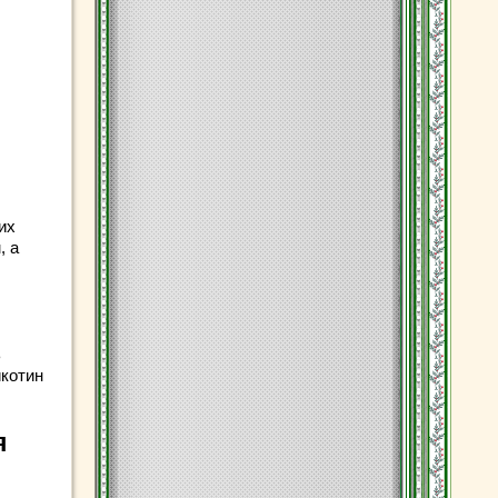
их
, а
ь
икотин
я