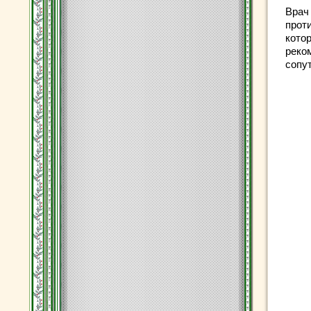
Врач
прот
кото
реко
сопу