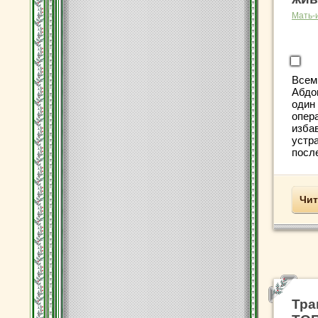
Мать-
Всем
Абдо
один
опер
изба
устр
после
Чит
Тра