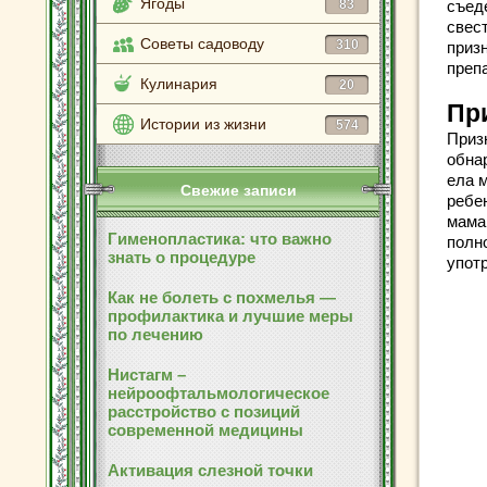
Ягоды
83
съед
свес
Советы садоводу
310
приз
преп
Кулинария
20
Пр
Истории из жизни
574
Приз
обна
ела м
Свежие записи
ребе
мама
Гименопластика: что важно
полн
знать о процедуре
упот
Как не болеть с похмелья —
профилактика и лучшие меры
по лечению
Нистагм –
нейроофтальмологическое
расстройство с позиций
современной медицины
Активация слезной точки