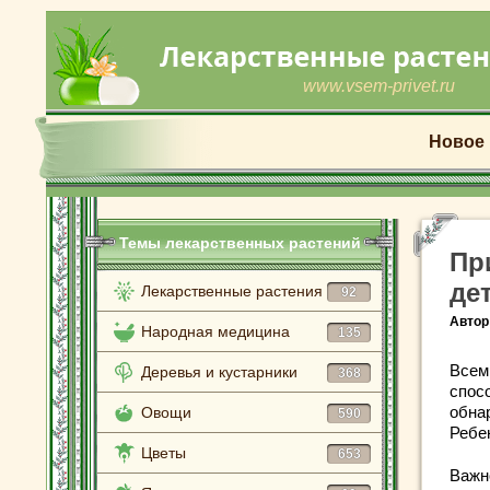
www.vsem-privet.ru
Новое
Темы лекарственных растений
Пр
де
Лекарственные растения
92
Автор
Народная медицина
135
Всем
Деревья и кустарники
368
спос
обна
Овощи
590
Ребе
Цветы
653
Важн