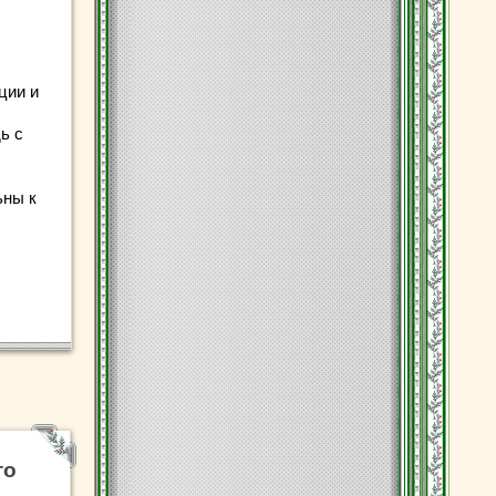
ции и
ь с
ьны к
то