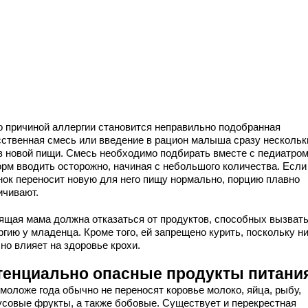
о причиной аллергии становится неправильно подобранная
сственная смесь или введение в рацион малыша сразу нескольк
в новой пищи. Смесь необходимо подбирать вместе с педиатром
орм вводить осторожно, начиная с небольшого количества. Если
нок переносит новую для него пищу нормально, порцию плавно
ичивают.
ящая мама должна отказаться от продуктов, способных вызват
гию у младенца. Кроме того, ей запрещено курить, поскольку н
но влияет на здоровье крохи.
тенциально опасные продукты питани
 моложе года обычно не переносят коровье молоко, яйца, рыбу,
усовые фрукты, а также бобовые. Существует и перекрестная