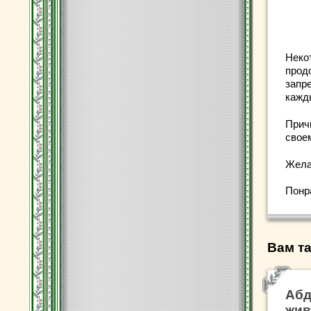
Неко
прод
запр
кажд
Прич
свое
Жела
Понр
Вам та
Абд
жив