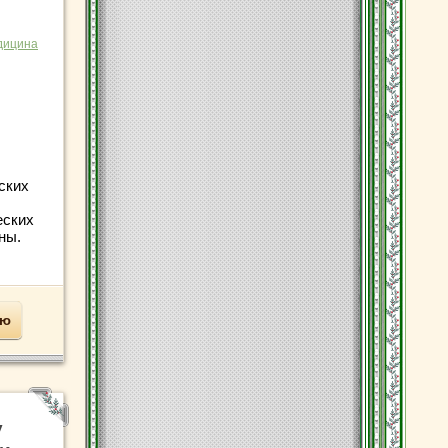
дицина
ских
еских
ны.
ью
у