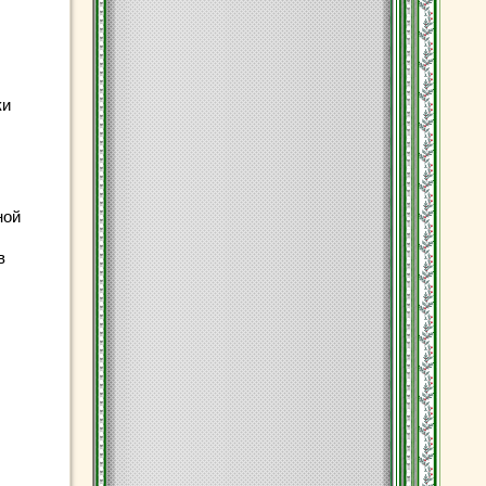
ки
ной
в