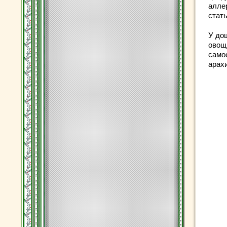
алле
стат
У до
овощи
само
арахи