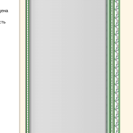
цена
сть