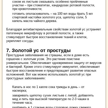
соком из листьев смазывать особенно проблемные
участки – при стоматитах, кандидозах ротовой полости,
при кровоточивости;
готовить ополаскиватель – на 100 мл воды брать 5 мл
спиртовой настойки золотого уса, щепотку соли, 5
капель масла чайного дерева.
Благодаря антибактериальным свойствам золотой ус устраняет
патогенную микрофлору в ротовой полости, а также
стимулирует быстрое восстановление тканей и клеток,
укрепляет сосуды.
7. Золотой ус от простуды
Простудные заболевания не страшны, если в доме есть
горшочек с золотым усом. Это растение поистине
универсальное. Обеспечивает одновременно защиту от вирусов
и бактерий. Кроме этого стимулирует иммунитет, обеспечивает
быстрое восстановление и предотвращает развитие опасных
осложнений. Вот как можно использовать золотой ус при
простудных заболеваниях:
Капать в нос по 1 капле сока трижды в день – от
насморка;
заваривать щепотку сухих листьев с липой, добавлять
мед и пить при высокой температуре по 2-3 чашки в
течение часа;
разбавить в 1 стакане воды столовую ложку свежего