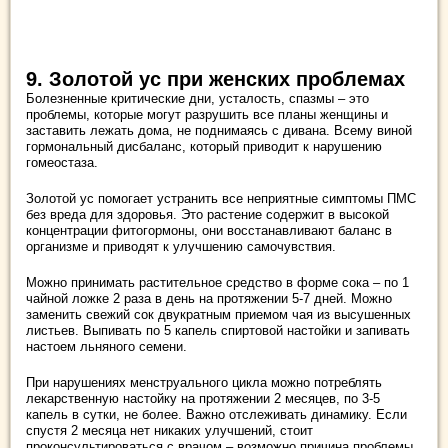
9. Золотой ус при женских проблемах
Болезненные критические дни, усталость, спазмы – это
проблемы, которые могут разрушить все планы женщины и
заставить лежать дома, не поднимаясь с дивана. Всему виной
гормональный дисбаланс, который приводит к нарушению
гомеостаза.
Золотой ус помогает устранить все неприятные симптомы ПМС
без вреда для здоровья. Это растение содержит в высокой
концентрации фитогормоны, они восстанавливают баланс в
организме и приводят к улучшению самочувствия.
Можно принимать растительное средство в форме сока – по 1
чайной ложке 2 раза в день на протяжении 5-7 дней. Можно
заменить свежий сок двукратным приемом чая из высушенных
листьев. Выпивать по 5 капель спиртовой настойки и запивать
настоем льняного семени.
При нарушениях менструального цикла можно потреблять
лекарственную настойку на протяжении 2 месяцев, по 3-5
капель в сутки, не более. Важно отслеживать динамику. Если
спустя 2 месяца нет никаких улучшений, стоит
проконсультироваться с врачом – возможно причина проблемы