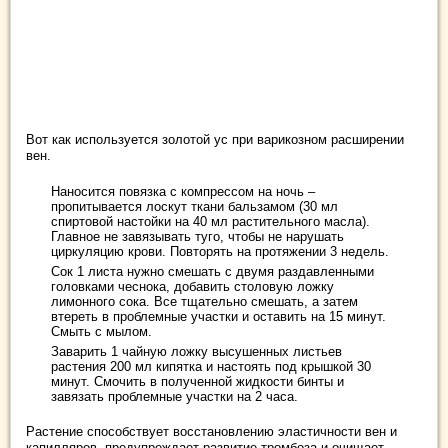
Вот как используется золотой ус при варикозном расширении
вен.
Наносится повязка с компрессом на ночь –
пропитывается лоскут ткани бальзамом (30 мл
спиртовой настойки на 40 мл растительного масла).
Главное не завязывать туго, чтобы не нарушать
циркуляцию крови. Повторять на протяжении 3 недель.
Сок 1 листа нужно смешать с двумя раздавленными
головками чеснока, добавить столовую ложку
лимонного сока. Все тщательно смешать, а затем
втереть в проблемные участки и оставить на 15 минут.
Смыть с мылом.
Заварить 1 чайную ложку высушенных листьев
растения 200 мл кипятка и настоять под крышкой 30
минут. Смочить в полученной жидкости бинты и
завязать проблемные участки на 2 часа.
Растение способствует восстановлению эластичности вен и
капилляров, предупреждает развитие тромбоза и очищает