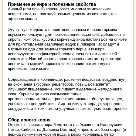
Применение аира и полезные свойства
Аирный (или ирный) корень богат многими химическими
веществами, но, пожалуй, самым ценным из них является
эфирное масло.
Эту густую жидкость с приятным запахом и пряно-горьким
вкусом используют для приготовления эссенций, добавляют в
сиропы, компоты, кусочки корневищ аира настаивают на спирте
для приготовления различных водок и ликеров, их кладут в
мясные блюда для замены горького перца и имбиря,
используют в парфюмерной промышленности и домашней
косметике. Настой ирного корня хорошо помогает при потере
аппетита, а мелкий порошок из корневищ рекомендуют
принимать при изжоге.
Содержащиеся в корневищах растения вещества, воздействуя
на окончания вкусовых рецепторов, повышают аппетит,
улучшают пищеварение, усиливают выделение желудочного
сока. Корневища аира оказывают также
противовоспалительное, ранозаживляющее, болеутоляющее,
успокаивающее действия. Аир тонизирует сердце, укрепляет
сосуды мозга и тем самым улучшает память, усиливает зрение.
Сбор ирного корня
Огромные заросли аира болотного (на Украине, в Белоруссии,
Литве, Сибири, на Дальнем Востоке) и простота сбора сырья (в
период понижения уровня воды в реках корневища легко