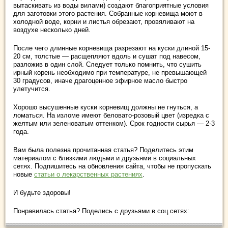
вытаскивать из воды вилами) создают благоприятные условия
для заготовки этого растения. Собранные корневища моют в
холодной воде, корни и листья обрезают, провяливают на
воздухе несколько дней.
После чего длинные корневища разрезают на куски длиной 15-
20 см, толстые — расщепляют вдоль и сушат под навесом,
разложив в один слой. Следует только помнить, что сушить
ирный корень необходимо при температуре, не превышающей
30 градусов, иначе драгоценное эфирное масло быстро
улетучится.
Хорошо высушенные куски корневищ должны не гнуться, а
ломаться. На изломе имеют беловато-розовый цвет (изредка с
желтым или зеленоватым оттенком). Срок годности сырья — 2-3
года.
Вам была полезна прочитанная статья? Поделитесь этим
материалом с близкими людьми и друзьями в социальных
сетях. Подпишитесь на обновления сайта, чтобы не пропускать
новые
статьи о лекарственных растениях
.
И будьте здоровы!
Понравилась статья? Поделись с друзьями в соц.сетях: