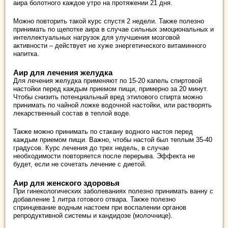
аира болотного каждое утро на протяжении 21 дня.
Можно повторить такой курс спустя 2 недели. Также полезно
принимать по щепотке аира в случае сильных эмоциональных и
интеллектуальных нагрузок для улучшения мозговой
активности – действует не хуже энергетического витаминного
напитка.
Аир для лечения желудка
Для лечения желудка применяют по 15-20 капель спиртовой
настойки перед каждым приемом пищи, примерно за 20 минут.
Чтобы снизить потенциальный вред этилового спирта можно
принимать по чайной ложке водочной настойки, или растворять
лекарственный состав в теплой воде.
Также можно принимать по стакану водного настоя перед
каждым приемом пищи. Важно, чтобы настой был теплым 35-40
градусов. Курс лечения до трех недель, в случае
необходимости повторяется после перерыва. Эффекта не
будет, если не сочетать лечение с диетой.
Аир для женского здоровья
При гинекологических заболеваниях полезно принимать ванну с
добавление 1 литра готового отвара. Также полезно
спринцевание водным настоем при воспалении органов
репродуктивной системы и кандидозе (молочнице).