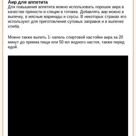
Аир для аппетита
Для повышения аппетита можно использовать порошок аира в
качестве пряности и специи в готовке. Добавлять аир можно в
выпечку, в мясные маринады и соусы. В некоторых странах его
используют для приготовления суповых заправок и в выпечке
хлеба.
Можно также выпить 1- капель спиртовой настойки аира за 20
минут до приема пищи или 50 мл водного настоя, также перед
едой.