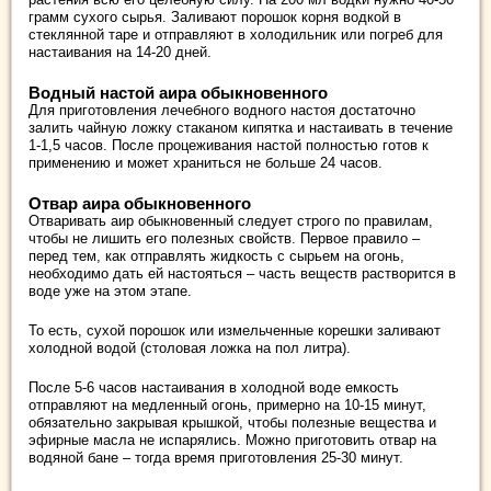
грамм сухого сырья. Заливают порошок корня водкой в
стеклянной таре и отправляют в холодильник или погреб для
настаивания на 14-20 дней.
Водный настой аира обыкновенного
Для приготовления лечебного водного настоя достаточно
залить чайную ложку стаканом кипятка и настаивать в течение
1-1,5 часов. После процеживания настой полностью готов к
применению и может храниться не больше 24 часов.
Отвар аира обыкновенного
Отваривать аир обыкновенный следует строго по правилам,
чтобы не лишить его полезных свойств. Первое правило –
перед тем, как отправлять жидкость с сырьем на огонь,
необходимо дать ей настояться – часть веществ растворится в
воде уже на этом этапе.
То есть, сухой порошок или измельченные корешки заливают
холодной водой (столовая ложка на пол литра).
После 5-6 часов настаивания в холодной воде емкость
отправляют на медленный огонь, примерно на 10-15 минут,
обязательно закрывая крышкой, чтобы полезные вещества и
эфирные масла не испарялись. Можно приготовить отвар на
водяной бане – тогда время приготовления 25-30 минут.