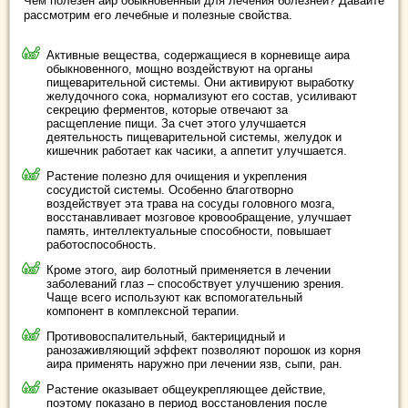
Чем полезен аир обыкновенный для лечения болезней? Давайте
рассмотрим его лечебные и полезные свойства.
Активные вещества, содержащиеся в корневище аира
обыкновенного, мощно воздействуют на органы
пищеварительной системы. Они активируют выработку
желудочного сока, нормализуют его состав, усиливают
секрецию ферментов, которые отвечают за
расщепление пищи. За счет этого улучшается
деятельность пищеварительной системы, желудок и
кишечник работает как часики, а аппетит улучшается.
Растение полезно для очищения и укрепления
сосудистой системы. Особенно благотворно
воздействует эта трава на сосуды головного мозга,
восстанавливает мозговое кровообращение, улучшает
память, интеллектуальные способности, повышает
работоспособность.
Кроме этого, аир болотный применяется в лечении
заболеваний глаз – способствует улучшению зрения.
Чаще всего используют как вспомогательный
компонент в комплексной терапии.
Противовоспалительный, бактерицидный и
ранозаживляющий эффект позволяют порошок из корня
аира применять наружно при лечении язв, сыпи, ран.
Растение оказывает общеукрепляющее действие,
поэтому показано в период восстановления после