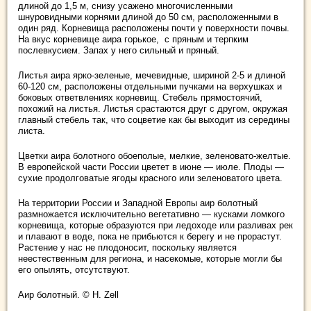
длиной до 1,5 м, снизу усажено многочисленными
шнуровидными корнями длиной до 50 см, расположенными в
один ряд. Корневища расположены почти у поверхности почвы.
На вкус корневище аира горькое, с пряным и терпким
послевкусием. Запах у него сильный и пряный.
Листья аира ярко-зеленые, мечевидные, шириной 2-5 и длиной
60-120 см, расположены отдельными пучками на верхушках и
боковых ответвлениях корневищ. Стебель прямостоячий,
похожий на листья. Листья срастаются друг с другом, окружая
главный стебель так, что соцветие как бы выходит из середины
листа.
Цветки аира болотного обоеполые, мелкие, зеленовато-желтые.
В европейской части России цветет в июне — июле. Плоды —
сухие продолговатые ягоды красного или зеленоватого цвета.
На территории России и Западной Европы аир болотный
размножается исключительно вегетативно — кусками ломкого
корневища, которые образуются при ледоходе или разливах рек
и плавают в воде, пока не прибьются к берегу и не прорастут.
Растение у нас не плодоносит, поскольку является
неестественным для региона, и насекомые, которые могли бы
его опылять, отсутствуют.
Аир болотный. © H. Zell