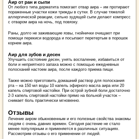
Аир от ран и сыпи
От любого типа дерматита помогает отвар аира – им протирают
пораженные участки кожи трижды в сутки. В случае тяжелой
аллергической реакции, сильно зудящей сыпи делают компресс
с отваром аира на ночь, под повязку.
Раны, долго не заживающие язвы, гнойнички очищают при
помощи перекиси водорода и посыпают перетертым в порошок
корнем аира.
Аир для зубов и десен
Улучшить состояние десен, унять воспаление, избавиться от
боли и неприятного запаха можно с помощью ежедневных
полосканий настоем аира, после каждого приема пищи.
Также можно приготовить домашний раствор для полоскания
рта – на 150 мл воды 10 капель эфирного масла аира или 20
капель спиртовой настойки. При острой зубной боли достаточно
2-3 капель спиртовой настойки прямо на больной участок –
снимает боль практически мгновенно.
Отзывы
Лечение аиром обыкновенным и его полезные свойства знакомы
людям с очень давних времен. Сегодня растение не стало
менее популярным и применяется в различных ситуациях.
Рассмотрим отзывы о его применении от людей.