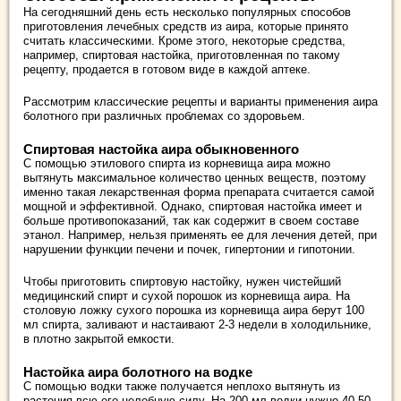
На сегодняшний день есть несколько популярных способов
приготовления лечебных средств из аира, которые принято
считать классическими. Кроме этого, некоторые средства,
например, спиртовая настойка, приготовленная по такому
рецепту, продается в готовом виде в каждой аптеке.
Рассмотрим классические рецепты и варианты применения аира
болотного при различных проблемах со здоровьем.
Спиртовая настойка аира обыкновенного
С помощью этилового спирта из корневища аира можно
вытянуть максимальное количество ценных веществ, поэтому
именно такая лекарственная форма препарата считается самой
мощной и эффективной. Однако, спиртовая настойка имеет и
больше противопоказаний, так как содержит в своем составе
этанол. Например, нельзя применять ее для лечения детей, при
нарушении функции печени и почек, гипертонии и гипотонии.
Чтобы приготовить спиртовую настойку, нужен чистейший
медицинский спирт и сухой порошок из корневища аира. На
столовую ложку сухого порошка из корневища аира берут 100
мл спирта, заливают и настаивают 2-3 недели в холодильнике,
в плотно закрытой емкости.
Настойка аира болотного на водке
С помощью водки также получается неплохо вытянуть из
растения всю его целебную силу. На 200 мл водки нужно 40-50