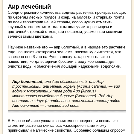
Аир лечебный
Среди огромного количества водных растений, произрастающих
по берегам лесных прудов и озер, на болотах и старицах почти
по всей территории нашей страны, особо нужно отметить
крупный многолетник с толстым ползучим корневищем и
цветочной стрелкой с мощным початком, усаженным мелкими
зеленоватыми цветками.
Научное название его — аир болотный, а в народе это растение
еще называют «татарским зельем», поскольку считается, что
завезено оно было на Русь в эпоху татаро-монгольского
нашествия, когда всадники бросали в воду корневища для
очистки воды и обеспечения лошадей надежными водопоями.
Аир болотный
, или Аир обыкновенный, или Аир
тростниковый, или Ирный корень (Acorus cаlamus) — вид
водных многолетних трав рода Аир (Acorus),
монотипного семейства Аирные (Acoraceae). Род Аир
состоит из двух (в отдельных источниках шести) видов.
Аир болотный — типовой вид рода.
В Европе об аире узнали значительно позднее, и несколько
столетий растение считалось «засекреченным» и ему
приписывали магические свойства. Особенно большим спросом