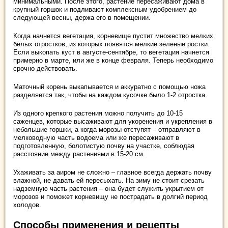
минимальными. После этого, растение пересаживают дома в
крупный горшок и подливают комплексным удобрением до
следующей весны, держа его в помещении.
Когда начнется вегетация, корневище пустит множество мелких
белых отростков, из которых появятся мелкие зеленые ростки.
Если выкопать куст в августе-сентябре, то вегетация начнется
примерно в марте, или же в конце февраля. Теперь необходимо
срочно действовать.
Маточный корень выкапывается и аккуратно с помощью ножа
разделяется так, чтобы на каждом кусочке было 1-2 отростка.
Из одного крепкого растения можно получить до 10-15
саженцев, которые высаживают для укоренения и укрепления в
небольшие горшки, а когда морозы отступят – отправляют в
мелководную часть водоема или же пересаживают в
подготовленную, болотистую почву на участке, соблюдая
расстояние между растениями в 15-20 см.
Ухаживать за аиром не сложно – главное всегда держать почву
влажной, не давать ей пересыхать. На зиму не стоит срезать
надземную часть растения – она будет служить укрытием от
морозов и поможет корневищу не пострадать в долгий период
холодов.
Способы применения и рецепты