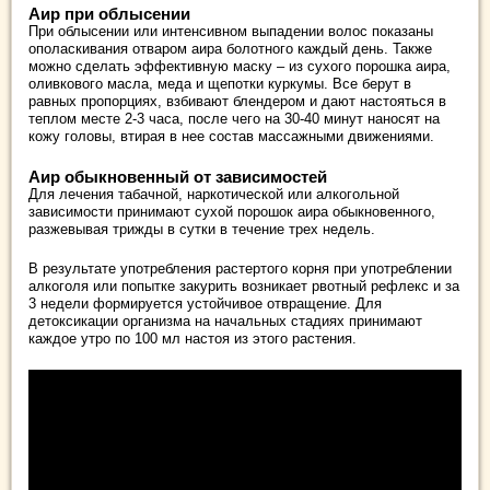
Аир при облысении
При облысении или интенсивном выпадении волос показаны
ополаскивания отваром аира болотного каждый день. Также
можно сделать эффективную маску – из сухого порошка аира,
оливкового масла, меда и щепотки куркумы. Все берут в
равных пропорциях, взбивают блендером и дают настояться в
теплом месте 2-3 часа, после чего на 30-40 минут наносят на
кожу головы, втирая в нее состав массажными движениями.
Аир обыкновенный от зависимостей
Для лечения табачной, наркотической или алкогольной
зависимости принимают сухой порошок аира обыкновенного,
разжевывая трижды в сутки в течение трех недель.
В результате употребления растертого корня при употреблении
алкоголя или попытке закурить возникает рвотный рефлекс и за
3 недели формируется устойчивое отвращение. Для
детоксикации организма на начальных стадиях принимают
каждое утро по 100 мл настоя из этого растения.