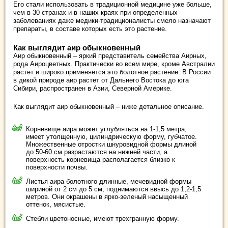
Его стали использовать в традиционной медицине уже больше,
чем в 30 странах и в наших краях при определенных
заболеваниях даже медики-традиционалисты смело назначают
препараты, в составе которых есть это растение.
Как выглядит аир обыкновенный
Аир обыкновенный – яркий представитель семейства Аирных,
рода Аироцветных. Практически во всем мире, кроме Австралии
растет и широко применяется это болотное растение. В России
в дикой природе аир растет от Дальнего Востока до юга
Сибири, распространен в Азии, Северной Америке.
Как выглядит аир обыкновенный – ниже детальное описание.
Корневище аира может углубляться на 1-1,5 метра,
имеет утолщенную, цилиндрическую форму, губчатое.
Множественные отростки шнуровидной формы длиной
до 50-60 см разрастаются на нижней части, а
поверхность корневища располагается близко к
поверхности почвы.
Листья аира болотного длинные, мечевидной формы
шириной от 2 см до 5 см, поднимаются ввысь до 1,2-1,5
метров. Они окрашены в ярко-зеленый насыщенный
оттенок, мясистые.
Стебли цветоносные, имеют трехгранную форму.