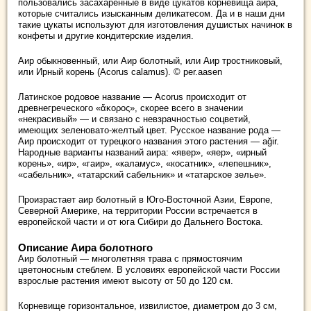
пользовались засахаренные в виде цукатов корневища аира,
которые считались изысканным деликатесом. Да и в наши дни
такие цукаты используют для изготовления душистых начинок в
конфеты и другие кондитерские изделия.
Аир обыкновенный, или Аир болотный, или Аир тростниковый,
или Ирный корень (Acorus calamus). © per.aasen
Латинское родовое название — Acorus происходит от
древнегреческого «ἄκορος», скорее всего в значении
«некрасивый» — и связано с невзрачностью соцветий,
имеющих зеленовато-желтый цвет. Русское название рода —
Аир происходит от турецкого названия этого растения — ağir.
Народные варианты названий аира: «явер», «яер», «ирный
корень», «ир», «гаир», «каламус», «косатник», «лепешник»,
«сабельник», «татарский сабельник» и «татарское зелье».
Произрастает аир болотный в Юго-Восточной Азии, Европе,
Северной Америке, на территории России встречается в
европейской части и от юга Сибири до Дальнего Востока.
Описание Аира болотного
Аир болотный — многолетняя трава с прямостоячим
цветоносным стеблем. В условиях европейской части России
взрослые растения имеют высоту от 50 до 120 см.
Корневище горизонтальное, извилистое, диаметром до 3 см,