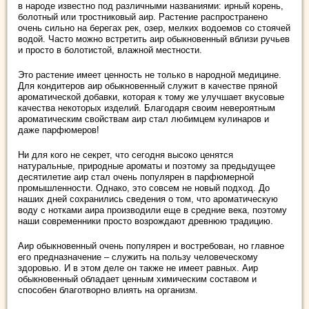
в народе известно под различными названиями: ирный корень,
болотный или тростниковый аир. Растение распространено
очень сильно на берегах рек, озер, мелких водоемов со стоячей
водой. Часто можно встретить аир обыкновенный вблизи ручьев
и просто в болотистой, влажной местности.
Это растение имеет ценность не только в народной медицине.
Для кондитеров аир обыкновенный служит в качестве пряной
ароматической добавки, которая к тому же улучшает вкусовые
качества некоторых изделий. Благодаря своим невероятным
ароматическим свойствам аир стал любимцем кулинаров и
даже парфюмеров!
Ни для кого не секрет, что сегодня высоко ценятся
натуральные, природные ароматы и поэтому за предыдущее
десятилетие аир стал очень популярен в парфюмерной
промышленности. Однако, это совсем не новый подход. До
наших дней сохранились сведения о том, что ароматическую
воду с нотками аира производили еще в средние века, поэтому
наши современники просто возрождают древнюю традицию.
Аир обыкновенный очень популярен и востребован, но главное
его предназначение – служить на пользу человеческому
здоровью. И в этом деле он также не имеет равных. Аир
обыкновенный обладает ценным химическим составом и
способен благотворно влиять на организм.