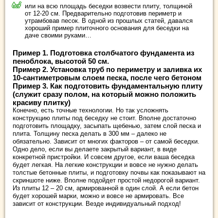
или на всю площадь беседки возвести плиту, толщиной
от 12-20 см. Предварительно подготовив периметр и
утрамбовав песок. В одной из прошлых статей, давался
хороший пример плиточного основания для беседки на
даче своими руками…
Пример 1. Подготовка столбчатого фундамента из
пеноблока, высотой 50 см.
Пример 2. Установка труб по периметру и заливка их
10-сантиметровым слоем песка, после чего бетоном
Пример 3. Как подготовить фундаментальную плиту
(служит сразу полом, на который можно положить
красиву плитку)
Конечно, есть точные технологии. Но так усложнять
конструкцию плиты под беседку не стоит. Вполне достаточно
подготовить площадку, засыпать щебенью, затем слой песка и
плита. Толщину песка делать в 300 мм – далеко не
обязательно. Зависит от многих факторов – от самой беседки.
Одно дело, если вы делаете закрытый вариант, в виде
конкретной пристройки. И совсем другое, если ваша беседка
будет легкая. На легкие конструкции и вовсе не нужно делать
толстые бетонные плиты, и подготовку почвы как показывают на
скриншоте ниже. Вполне подойдет простой недорогой вариант.
Из плиты 12 – 20 см, армированной в один слой. А если бетон
будет хорошей марки, можно и вовсе не армировать. Все
зависит от конструкции. Везде индивидуальный подход!