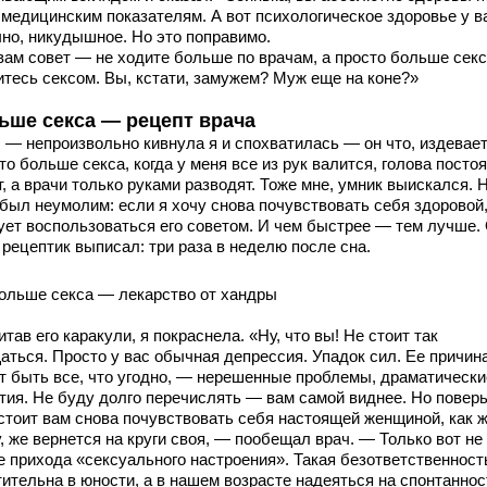
 медицинским показателям. А вот психологическое здоровье у в
чно, никудышное. Но это поправимо.
вам совет — не ходите больше по врачам, а просто больше сек
итесь сексом. Вы, кстати, замужем? Муж еще на коне?»
ьше секса — рецепт врача
, — непроизвольно кивнула я и спохватилась — он что, издевает
то больше секса, когда у меня все из рук валится, голова посто
, а врачи только руками разводят. Тоже мне, умник выискался. 
 был неумолим: если я хочу снова почувствовать себя здоровой
ует воспользоваться его советом. И чем быстрее — тем лучше.
 рецептик выписал: три раза в неделю после сна.
ольше секса — лекарство от хандры
тав его каракули, я покраснела. «Ну, что вы! Не стоит так
аться. Просто у вас обычная депрессия. Упадок сил. Ее причин
т быть все, что угодно, — нерешенные проблемы, драматически
тия. Не буду долго перечислять — вам самой виднее. Но поверь
 стоит вам снова почувствовать себя настоящей женщиной, как 
, же вернется на круги своя, — пообещал врач. — Только вот не
е прихода «сексуального настроения». Такая безответственност
тительна в юности, а в нашем возрасте надеяться на спонтанно