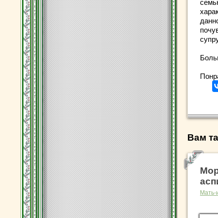
семь
хара
данн
почу
супр
Боль
Понр
Вам та
Мор
асп
Мать-