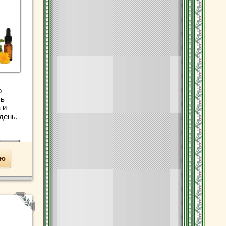
о
сь
 и
день,
ью