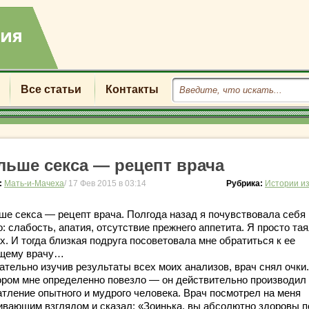
Все статьи
Контакты
льше секса — рецепт врача
:
Мать-и-Мачеха
/ 17 Фев 2015 в 03:14
Рубрика:
Истории и
ше секса — рецепт врача. Полгода назад я почувствовала себя
: слабость, апатия, отсутствие прежнего аппетита. Я просто тая
х. И тогда близкая подруга посоветовала мне обратиться к ее
щему врачу…
ательно изучив результаты всех моих анализов, врач снял очки
ором мне определенно повезло — он действительно производил
атление опытного и мудрого человека. Врач посмотрел на меня
ивающим взглядом и сказал: «Зоинька, вы абсолютно здоровы п