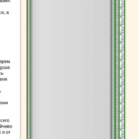
ным».
я, а
карем
 душа
сь
еня
ь
изни
всего
ойчиво
 я от