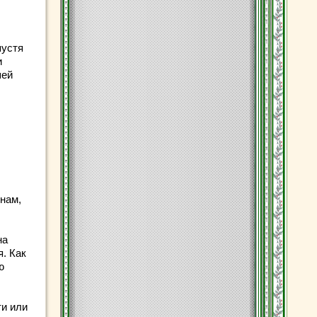
пустя
и
шей
 нам,
на
. Как
ю
и или