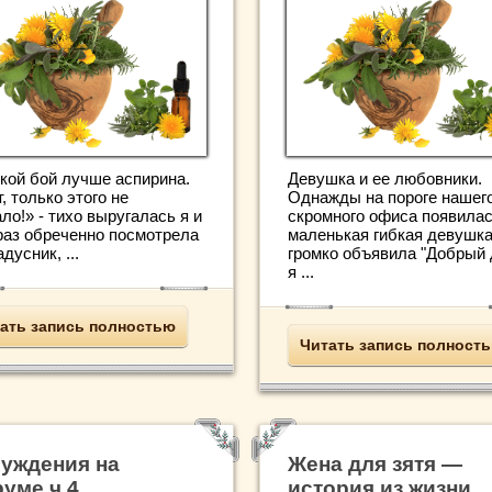
кой бой лучше аспирина.
Девушка и ее любовники.
, только этого не
Однажды на пороге нашег
ло!» - тихо выругалась я и
скромного офиса появила
раз обреченно посмотрела
маленькая гибкая девушка
адусник, ...
громко объявила "Добрый 
я ...
ать запись полностью
Читать запись полност
уждения на
Жена для зятя —
уме ч.4
история из жизни