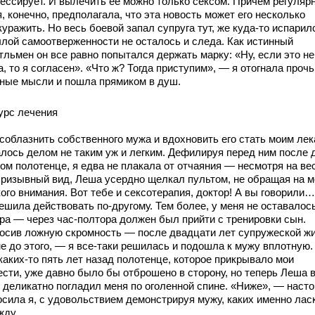
рессирует. И вылечить ее можно только сексом. Причем регуляр
я, конечно, предполагала, что эта новость может его несколько
уражить. Но весь боевой запал супруга тут, же куда-то испарилс
ылой самоотверженности не осталось и следа. Как истинный
тльмен он все равно попытался держать марку: «Ну, если это не
, то я согласен». «Что ж? Тогда приступим», — я отогнала прочь
тные мысли и пошла прямиком в душ.
урс лечения
 соблазнить собственного мужа и вдохновить его стать моим ле
алось делом не таким уж и легким. Дефилируя перед ним после
ном полотенце, я едва не плакала от отчаяния — несмотря на ве
призывный вид, Леша усердно щелкал пультом, не обращая на м
ого внимания. Вот тебе и сексотерапия, доктор! А вы говорили…
ешила действовать по-другому. Тем более, у меня не оставалос
ра — через час-полтора должен был прийти с тренировки сын.
осив ложную скромность — после двадцати лет супружеской ж
не до этого, — я все-таки решилась и подошла к мужу вплотную.
каких-то пять лет назад полотенце, которое прикрывало мои
ести, уже давно было бы отброшено в сторону, но теперь Леша 
 деликатно погладил меня по оголенной спине. «Ниже», — наст
осила я, с удовольствием демонстрируя мужу, каких именно ласк
жду.