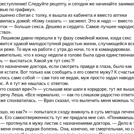
преступление! Следуйте рецепту, и сегодня же начинайте занима
вью по графику».
ршенно сбитая с толку, я вышла из кабинета и вместо аптеки
авилась домой: «Кому сказать — засмеют. Это ж надо — вместо
еток — больше секса. Дешево и сердито. Самое лучшее народн
ство».
 Лешиком давно перешли в ту фазу семейной жизни, когда секс
овится эдакой малодоступной радостью жизни, случающейся вс
и реже. То муж на работе с утра до ночи, то я в командировках.
ивительно, что к концу недели в голове была одна единственна
ь — выспаться. Какой уж тут секс?!
то назначение доктора, если смотреть правде в глаза, было как
я кстати. Вот только как сообщить о его совете мужу? К счасть
лось само собой — сам того не ведая, муж просто задал навод
с. А я тут же нашлась с ответом.
 что сказал врач?» — услышав мои шаги в коридоре, тут же выш
тречу Леша. «Все нормально, — как-то слишком радостно ответ
т же спохватилась. — Врач сказал, что вылечить меня можешь т
ошо, но как?» — попытался сходу вникнуть в суть метода лечен
к. Его самоотверженность тут же придала мне сил. «Понимаешь
 — протянула я мужу листик с назначениями доктора. — Дело в 
 меня очень редкая болезнь. Она, конечно, не смертельная, но 