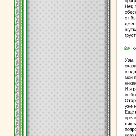
прог
Нет, 
обеск
от б
джен
шутка
грус
К
Увы,
оказ
в од
мой 
никак
И я р
выбо
Отбр
уже 
Еще 
прел
лишь
попр
него 