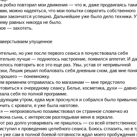
а робко повторил мои движения — что ж, даже продвигаясь так
ами, можно надеяться, что мои попытки совратить собственного
таки закончатся успешно. Дальнейшее уже было дело техники. У
 ему равных никогда не было.
ное — захотеть.
аверстываем упущенное
ительно, но уже после первого сеанса я почувствовала себя
ительно лучше — поднялось настроение, появился аппетит. И д
елось повторить все это еще раз. Увы, устав от непривычной
узки, Лешик решил побаловать себя дневным сном, дав мне поня
хорошего — понемножку.
тем временем отправилась по магазинам — мне предстояло
товиться к очередному сеансу. Белье, косметика, духи — давно
вала себя по полной программе.
едующим утром, едва муж проснулся и собрался было привычн
чить с кровати, я уже была наготове.
!» — непроизвольно позаимствовал он странное словечко из
икона сына, с интересом разглядывая меня в зеркале.
тот раз долго уговаривать не пришлось — со всей ответственно
иступил к проведению целебного сеанса. Боюсь сглазить, но в 
он уже сам в полной боевой готовности ждал моего пробуждения 