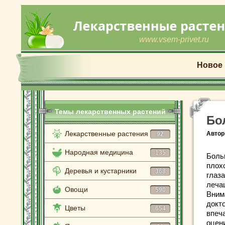
www.vsem-privet.ru
Новое
Темы лекарственных растений
Бо
Лекарственные растения
Автор
92
Народная медицина
135
Боль
плохо
Деревья и кустарники
368
глаза
леча
Овощи
590
Вним
докт
Цветы
654
впеч
оцен