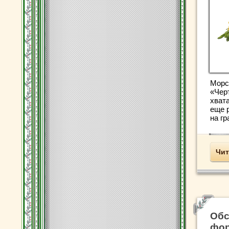
Морс
«Черт
хвата
еще 
на гр
Чит
Обс
фор