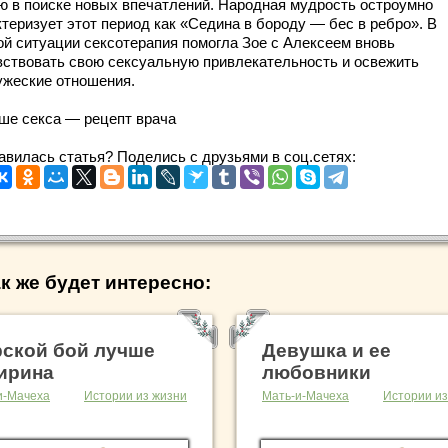
ю в поиске новых впечатлений. Народная мудрость остроумно
ктеризует этот период как «Седина в бороду — бес в ребро». В
ой ситуации сексотерапия помогла Зое с Алексеем вновь
вствовать свою сексуальную привлекательность и освежить
ужеские отношения.
ше секса — рецепт врача
авилась статья? Поделись с друзьями в соц.сетях:
к же будет интересно:
ской бой лучше
Девушка и ее
ирина
любовники
и-Мачеха
Истории из жизни
Мать-и-Мачеха
Истории из