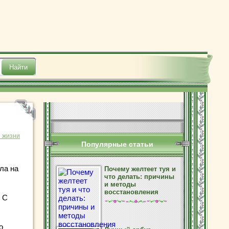
з жизни
Популярные статьи
ла на
Почему желтеет туя и
что делать: причины
и методы
восстановления
. С
о