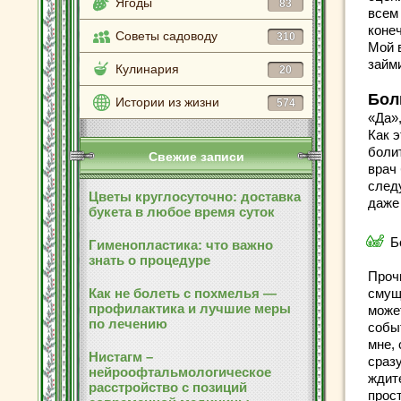
Ягоды
83
всем
коне
Советы садоводу
310
Мой 
займ
Кулинария
20
Бол
Истории из жизни
574
«Да»
Как э
болит
Свежие записи
врач
след
Цветы круглосуточно: доставка
даже
букета в любое время суток
Б
Гименопластика: что важно
знать о процедуре
Прочи
Как не болеть с похмелья —
смущ
профилактика и лучшие меры
може
по лечению
собы
мне,
Нистагм –
сразу
нейроофтальмологическое
ждит
расстройство с позиций
прос