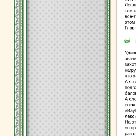
Лешк
темп
все-
этом
Глав
Н
Удив
знач
захот
нагр
что 
А я 
подго
бало
А сл
соско
«Bay
лекс
На э
он пр
раз 