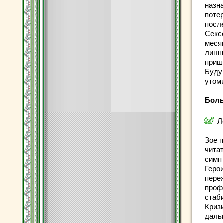
назна
поте
после
Секс
месяц
лишн
приш
Буду
утоми
Боль
Л
Зое п
читат
симп
Герои
пере
проф
стаб
Кризи
даль