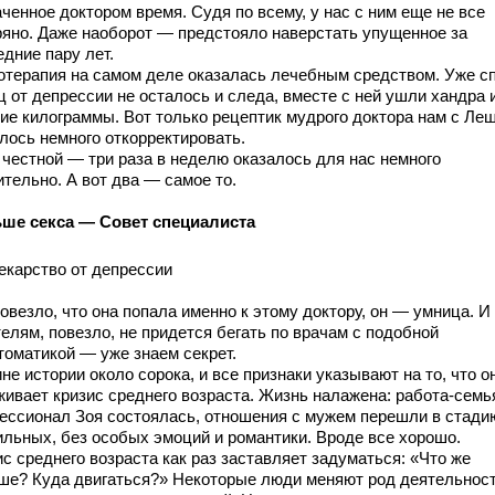
ченное доктором время. Судя по всему, у нас с ним еще не все
ряно. Даже наоборот — предстояло наверстать упущенное за
дние пару лет.
отерапия на самом деле оказалась лечебным средством. Уже с
 от депрессии не осталось и следа, вместе с ней ушли хандра 
ие килограммы. Вот только рецептик мудрого доктора нам с Ле
лось немного откорректировать.
 честной — три раза в неделю оказалось для нас немного
тельно. А вот два — самое то.
ше секса — Совет специалиста
екарство от депрессии
овезло, что она попала именно к этому доктору, он — умница. И
елям, повезло, не придется бегать по врачам с подобной
томатикой — уже знаем секрет.
не истории около сорока, и все признаки указывают на то, что о
живает кризис среднего возраста. Жизнь налажена: работа-семья
ессионал Зоя состоялась, отношения с мужем перешли в стади
ильных, без особых эмоций и романтики. Вроде все хорошо.
с среднего возраста как раз заставляет задуматься: «Что же
ше? Куда двигаться?» Некоторые люди меняют род деятельност