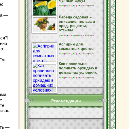
Лунный арбуз
ас,
са —
Лебеда садовая –
описание, польза и
вред, рецепты,
отзывы
ся?!
янно
Аспирин для
Но
комнатных цветов
,
 Он
Как правильно
поливать орхидею в
домашних условиях
ами
е
Рекомендации
те
жизнь
ь
сть —