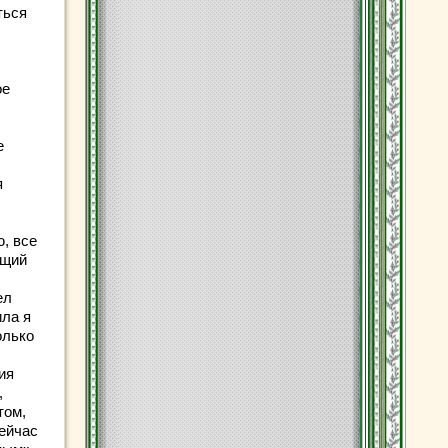
ться
ое
е
я
ю, все
ящий
ел
ила я
олько
ия
,
том,
сейчас