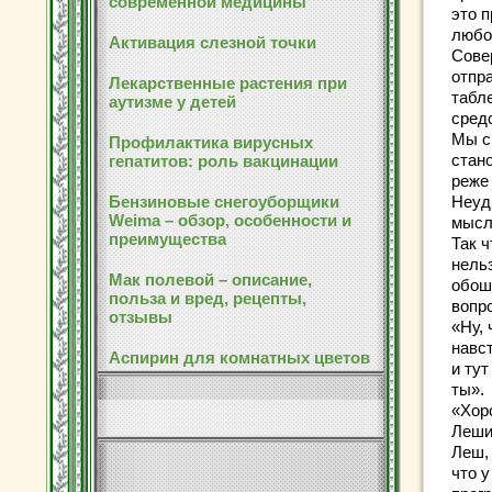
современной медицины
это 
любо
Активация слезной точки
Сове
отпр
Лекарственные растения при
табл
аутизме у детей
сред
Мы с
Профилактика вирусных
стан
гепатитов: роль вакцинации
реже 
Бензиновые снегоуборщики
Неуд
Weima – обзор, особенности и
мысл
преимущества
Так ч
нельз
Мак полевой – описание,
обош
польза и вред, рецепты,
вопро
отзывы
«Ну,
навс
Аспирин для комнатных цветов
и ту
ты».
«Хор
Леши
Леш,
что у