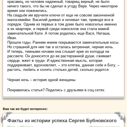
красавец, но человек надежный, товарищ верный, не было
ничего такого, что бы не сделал в угоду Вере. Через некоторое
время они поженились.
На свадьбе им вручили ключи от еще не совсем законченной
малосемейки. Василий дневал и ночевал там, приводя все в
порядок. Одним из первых в том доме было новоселье именно
в их квартире, и первой среди новоселов она стала мамой
замечательной Кати. А потом родились еще Вася, Наташа,
Иван.
Прошли годы. Ранним инеем покрываются замечательные косы.
Но страшной для нее так и осталась ветренная, черная ночь.
И теперь, темными ночами она слышит крик из колодца на
рассвете. Он доносится до ее растерзанной души, сжимает
сердце, жжет в груди. И единственная мысль, которая
поддерживает, вдохновляет, – это клятва, данная себе и Богу, –
растить, любить и холить столько детей, сколько родится.
Черная ночь – история одной женщины
Понравилась статья? Поделись с друзьями в соц.сетях:
Вам так же будет интересно:
Факты из истории успеха Сергея Бубновского