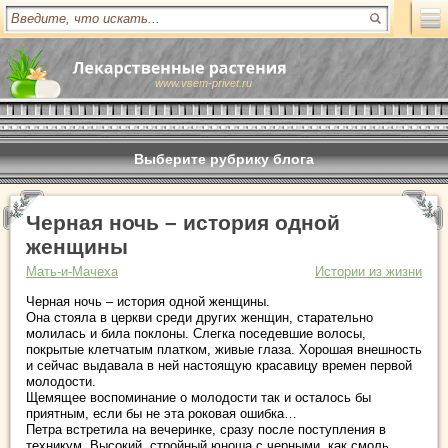
www.vsem-privet.ru
Выберите рубрику блога
Черная ночь – история одной
женщины
Мать-и-Мачеха
Истории из жизни
Черная ночь – история одной женщины.
Она стояла в церкви среди других женщин, старательно
молилась и била поклоны. Слегка поседевшие волосы,
покрытые клетчатым платком, живые глаза. Хорошая внешность
и сейчас выдавала в ней настоящую красавицу времен первой
молодости.
Щемящее воспоминание о молодости так и осталось бы
приятным, если бы не эта роковая ошибка…
Петра встретила на вечеринке, сразу после поступления в
техникум. Высокий, стройный юноша с черными, как смоль,