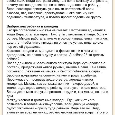
своей боли. Когда сестра заглянула к ней в комнату и спросила,
почему это она до сих пор не встала, ведь пора на работу,
Вера, побеждая приступы уже почти нестерпимой боли,
сказала, что, наверное, простудилась накануне и у нее
поднялась температура, а потому просит подоить ее группу.
Выбросила ребенка в колодец
Сестра согласилась – с кем не бывает. Настоящий ад начался,
когда Вера осталась одна. Приступы становились чаще, боль –
острее. Мысль работала только в одном направлении: что и как
сделать, чтобы никто никогда ни о чем не узнал, ведь до сих
пор это ей удавалось.
Кажется, ни одна из молодых на ферме так ни о чем и не
догадалась, не лезла в душу и сестра. А сейчас? Что делать
сейчас?
После длинного и болезненного приступа Вера чуть сползла с
постели, придерживая живот руками, вышла в сени. Там взяла
покрывало, лежащее на мешке, и быстро побежала в сарай.
Бросила покрывало на солому, на нем и родила ребенка.
Проснулась от пронизывающего ветра, холода и крика
младенца. Мысль, как вспышка молнии – скорее домой, в
тепло, ведь здесь холодно ребенку и его уже трясло неистово.
Взяла детеныша на руки, прижала к груди и, как могла, пошла в
дом.
Между хлевом и домом был колодец. Где, как и от чего
появилась в голове мысль-условие, если дверцы колодца
будут открытыми – брошу туда ребенка. Ведь это он, Петр,
виновен во всех ее муках, это его черная измена вокруг, это его