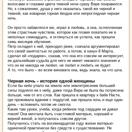
волосами и глазами цвета темной ночи сразу Вере понравился.
Но, к сожалению, душа у него оказалась такой же черной и
темной, как коварная горная бездна или непроглядная черная
ночь.
Он просто забавлялся ею, играл в любовь, а она, ослепленная
этим страстным чувством, которое как пламя охватило ее в
неполных семнадцать, и оглянуться не успела, как прошли
семь месяцев обучения.
Петр охладел к ней, приходил реже, сначала аргументировал
это своей занятостью по работе, а потом, в канун 8 Марта,
сделал ей «подарок», сказав, что она его совсем не интересует,
ее дальнейшая судьба для него не имеет никакого значения и
что он ее никогда не любил, не любит и любить не будет.
А то, что было – во всем виновата она, ведь знала, на что шла.
Черная ночь – история одной женщины
Если бы небо упало на землю или землетрясение большей
силы подняло ее к небу, даже тогда Вера не была бы потрясена
больше, чем от его слов. Как пришла в квартиру к бабе Насте,
где проживала вдвоем с подругой, как прошла ночь и еще один
день – вспомнить потом не смогла.
Какие там уроки, учеба, когда ребенок под сердцем не давал
покоя! Она мечтала быть счастливой матерью, хорошей и
верной женой, а получалось совсем другое.
Получалось стать на восемнадцатом году жизни матерью-
одиночкой практически без средств к существованию. Не