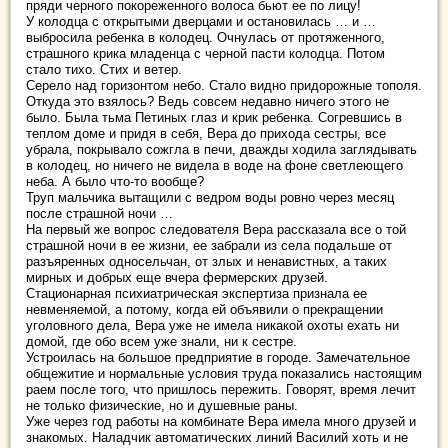
пряди черного покореженного волоса бьют ее по лицу!
У колодца с открытыми дверцами и остановилась … и …
выбросила ребенка в колодец. Очнулась от протяженного,
страшного крика младенца с черной пасти колодца. Потом
стало тихо. Стих и ветер.
Серело над горизонтом небо. Стало видно придорожные тополя.
Откуда это взялось? Ведь совсем недавно ничего этого не
было. Была тьма Петиных глаз и крик ребенка. Согревшись в
теплом доме и придя в себя, Вера до прихода сестры, все
убрала, покрывало сожгла в печи, дважды ходила заглядывать
в колодец, но ничего не видела в воде на фоне светлеющего
неба. А было что-то вообще?
Труп мальчика вытащили с ведром воды ровно через месяц
после страшной ночи …
На первый же вопрос следователя Вера рассказала все о той
страшной ночи в ее жизни, ее забрали из села подальше от
разъяренных односельчан, от злых и ненавистных, а таких
мирных и добрых еще вчера фермерских друзей.
Стационарная психиатрическая экспертиза признала ее
невменяемой, а потому, когда ей объявили о прекращении
уголовного дела, Вера уже не имела никакой охоты ехать ни
домой, где обо всем уже знали, ни к сестре.
Устроилась на большое предприятие в городе. Замечательное
общежитие и нормальные условия труда показались настоящим
раем после того, что пришлось пережить. Говорят, время лечит
не только физические, но и душевные раны.
Уже через год работы на комбинате Вера имела много друзей и
знакомых. Наладчик автоматических линий Василий хоть и не