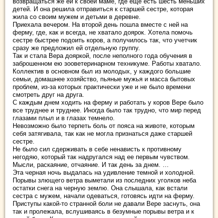
возвращаться же ей к своей маме, где еще есть шесть меньших
детей. И она решила отправиться к старшей сестре, которая
жила со своим мужем и детьми в деревне.
Приехала вечером. На второй день пошла вместе с ней на
ферму, где, как и всегда, не хватало доярок. Хотела помочь
сестре быстрее подоить коров, а получилось так, что учетчик
сразу же предложил ей отдельную группу.
Так и стала Вера дояркой, после неполного года обучения в
заброшенном ею зооветеринарном техникуме. Работы хватало.
Коллектив в основном был из молодых, у каждого большие
семьи, домашнее хозяйство, пьяные мужья и масса бытовых
проблем, из-за которых практически уже и не было времени
смотреть друг на друга.
С каждым днем ходить на ферму и работать у коров Вере было
все труднее и труднее. Иногда было так трудно, что мир перед
глазами плыл и в глазах темнело.
Невозможно было терпеть боль от пояса на животе, которым
себя затягивала, так как не могла признаться даже старшей
сестре.
Не было сил сдерживать в себе ненависть к противному
негодяю, который так надругался над ее первым чувством.
Мысли, раскаяние, отчаяние. И так день за днем. …
Эта черная ночь выдалась на удивление темной и холодной.
Порывы злющего ветра выметали из последних уголков неба
остатки снега на черную землю. Она слышала, как встали
сестра с мужем, начали одеваться, готовясь идти на ферму.
Приступы какой-то странной боли не давали Вере заснуть, она
так и пролежала, вслушиваясь в безумные порывы ветра и к