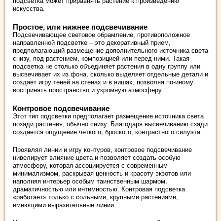
подсветка может приравнять растение к произведению
искусства.
Простое, или нижнее подсвечивание
Подсвечивающее световое обрамление, противоположное
направленной подсветке – это декоративный прием,
предполагающий размещение дополнительного источника света
снизу, под растением, композицией или перед ними. Такая
подсветка не столько объединяет растения в одну группу или
высвечивает их из фона, сколько выделяет отдельные детали и
создает игру теней на стенах и в нишах, позволяя по-иному
воспринять пространство и укромную атмосферу.
Контровое подсвечивание
Этот тип подсветки предполагает размещение источника света
позади растения, обычно снизу. Благодаря высвечиванию сзади
создается ощущение четкого, броского, контрастного силуэта.
Проявляя линии и игру контуров, контровое подсвечивание
нивелирует влияние цвета и позволяет создать особую
атмосферу, которая ассоциируется с современным
минимализмом, раскрывая ценность и красоту экзотов или
наполняя интерьер особым таинственным шармом,
драматичностью или интимностью. Контровая подсветка
«работает» только с сольными, крупными растениями,
имеющими выразительные линии.