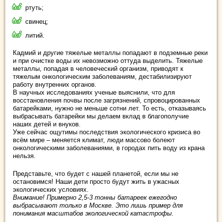
ртуть;
свинец;
литий.
Кадмий и другие тяжелые металлы попадают в подземные реки
и при очистке воды их невозможно оттуда выделить. Тяжелые
металлы, попадая в человеческий организм, приводят к
тяжелым онкологическим заболеваниям, дестабилизируют
работу внутренних органов.
В научных исследованиях ученые выяснили, что для
восстановления почвы после загрязнений, спровоцированных
батарейками, нужно не меньше сотни лет. То есть, отказываясь
выбрасывать батарейки мы делаем вклад в благополучие
наших детей и внуков.
Уже сейчас ощутимы последствия экологического кризиса во
всём мире – меняется климат, люди массово болеют
онкологическими заболеваниями, в городах пить воду из крана
нельзя.
Представьте, что будет с нашей планетой, если мы не
остановимся! Наши дети просто будут жить в ужасных
экологических условиях.
Внимание! Примерно 2,5-3 тонны батареек ежегодно
выбрасывают только в Москве. Это лишь пример для
понимания масштабов экологической катастрофы.