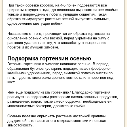
При такой обрезке коротко, на 4-5 почек подрезаются все
приросты текущего года, до основания вырезаются все слабые
тонкие и поврежденные побеги, увядшие соцветия. Такая
обрезка стимулирует растение весной выпустить сильные,
одновременно цветущие побеги.
Независимо от того, производится ли обрезка гортензии на
обновление осенью или весной, перед укрытием на зиму с
растения удаляют листву, что способствует вызреванию
побегов и их лучшей зимовке.
Подкормка гортензии осенью
Готовить гортензию к зимовке начинают осенью. В период
образования бутонов кустарник подкармливают фосфорно-
калийными удобрениями, перед зимовкой полезно внести по
пять – десять килограмм зрелого компоста или перегноя под
куст.
Чем еще подкармливать гортензию? Благодарно гортензия
реагирует на подкормки растворами кисломолочных продуктов,
разведенных водой, такие смеси содержат необходимые ей
молочнокислые бактерии, дрожжевые грибки.
Осенью полезно опрыскать растение настойкой крапивы
двудомной, это насытит его микроэлементами и повысит
зимостойкость.