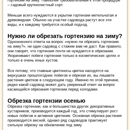
гортензии на зиму. Наиболее требовательный к этой процедуре
– садовый крупнолистный сорт.
Меньше всего нуждаются в укрытии гортензии метельчатая и
древовидная. Обычно на участке садовода растут все эти
виды, и к каждому требуется особый подход.
Нужно ли обрезать гортензию на зиму?
Однозначного ответа на вопрос «нужно ли обрезать гортензию
на зиму?», ни один садовод с стажем вам не даст. Как правило,
они говорят, что гортензия почти не нуждается в обрезании.
Укорачивают побеги гортензии только в косметических целях и
только в очень юных кустов.
Все потому, что главные цветоносы цветка находятся на
верхушках прошлогодних побегов и обрезая их, вы лишаете
растения цветков в следующем году. Именно по этой причине,
редко какой садовод может дать уверенный ответ на вопрос
касающейся обрезания гортензии перед холодами.
Обрезка гортензии осенью
Обрезка гортензии, как и большинства других декоративных
кустарников, производится каждый год, это стимулирует рост
новых побегов и активное цветение. Основная обрезка растения
производится весной, однако ряд садоводов практикует
сильную обрезку на обновление под зиму.