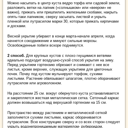
Можно насыпать в центр куста ведро торфа или садовой земли,
разложить ветки на лапник («солнышком» или «веером» не
важно), прижать или пришпилить железными скобами, накрыть
опять-таки лапником, сверху засыпать листвой и укрыть
пленкой или лутрасилом марки 30, которые прижать кирпичами
и досками.
Весной укрытие убирают в конце марта-начале апреля, когда
начнется сокодвижение и минуют сильные морозы.
Освобожденные побеги вскоре поднимутся.
2 способ.
Для крупных кустов с плохо гнущимися ветвями
идеально подходит воздушно-сухой способ укрытия на зиму.
Перед укрытием гортензию обрезают и снимают с нее все
листья, кроме верхних, служащих укрытием для цветочных
почек. Почву под кустом мульчируют торфом, сухими
листьями. Растение обвязывают шпагатом, плотно оборачивают
лутрасилом или агроволокном.
На расстоянии 25 см. вокруг обернутого куста устанавливается
и закрепляется жесткая металлическая сетка. Сеточный каркас
должен возвышаться над верхушкой гортензии на 15 см.
Пространство между растением и металлической сеткой
заполняется сухими листьями, каркас оборачивается
лутрасилом. Всю конструкцию сверху и со всех сторон следует
укрыть водонепроницаемым материялом- рубероидом,