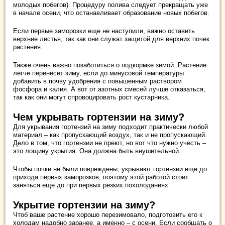
молодых побегов). Процедуру полива следует прекращать уже
в начале осени, что останавливает образование новых побегов.
Если первые заморозки еще не наступили, важно оставить
верхние листья, так как они служат защитой для верхних почек
растения.
Также очень важно позаботиться о подкормке зимой. Растение
легче перенесет зиму, если до минусовой температуры
добавить в почву удобрения с повышенным раствором
фосфора и калия. А вот от азотных смесей лучше отказаться,
так как они могут спровоцировать рост кустарника.
Чем укрывать гортензии на зиму?
Для укрывания гортензий на зиму подходит практически любой
материал – как пропускающий воздух, так и не пропускающий.
Дело в том, что гортензии не преют, но вот что нужно учесть –
это лощину укрытия. Она должна быть внушительной.
Чтобы почки не были повреждены, укрывают гортензии еще до
прихода первых заморозков, поэтому этой работой стоит
заняться еще до при первых резких похолоданиях.
Укрытие гортензии на зиму?
Чтоб ваше растение хорошо перезимовало, подготовить его к
холодам надобно заранее, а именно – с осени. Если сообщать о