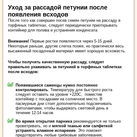
Уход за рассадой петунии после
появления всходов
После того как совершен посев семян петунии на рассаду в
торфяных таблетках, следует периодически приоткрывать
контейнер для полива и устранения конденсата.
Внимание!
Первые ростки появляются через 5-15 дней.
Некоторые раньше, другие слегка позже, но практически весь
высаженный посадочный материал имеет хорошую всхожесть.
Чтобы получить качественную рассаду, следует
правильно ухаживать за петунией в торфяных таблетках
после всходов:
Появившиеся саженцы нужно постоянно
контролировать
. Температуру для быстрого роста
следует оставить на уровне +220С, поместив
контейнер с посадками на солнечное место. В
пасмурные дни стоит дополнительно подсвечивать
фитолампами, чтобы выдержать световой день в
течение 12-14 часов.
Во время открытия парника
рекомендуется не только
проветривать, но и
мягкой тканью или салфеткой
устранять влажное испарение
. Это поможет
предотвратить любые грибковые заболевания,