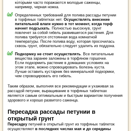
которыми часто поражаются молодые саженцы,
например, черная ножка.
Определенных требований для полива рассады петунии
в торфяных таблетках нет.
Осуществлять внесение
питательной влаги нужно в тот момент, когда торф
начнет подсыхать
. Полностью высохнув, грунт
повлечет за собой гибель развившегося растения. Для
полива требуется отстоянная вода комнатной
температуры. После полива воду, которая просочилась
сквозь грунт, обязательно следует удалить из поддона.
Подкормку не стоит осуществлять
. Все питательные
вещества заранее заложены в торфяном горшочке.
Если подкормить растение в домашних условиях на
этом этапе, можно спровоцировать болезнь куста.
Лучше оставить кустарник без минеральной подкормки,
чем спровоцировать его гибель.
Таким образом, выполняя все рекомендации и ухаживая за
рассадой петунии, выращивание в торфяных таблетках
является самым оптимальным и быстрым вариантом получения
здорового и хорошо развитого саженца.
Пересадка рассады петунии в
открытый грунт
Пересадку
петуний в открытый грунт из торфяных таблеток
осуществляют
в последних числах мая и до середины