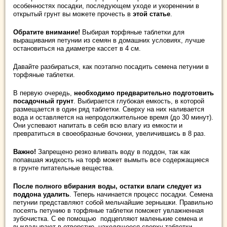
особенностях посадки, последующем уходе и укоренении в
открытый грунт вы можете прочесть в
этой статье
.
Обратите внимание!
Выбирая
т
орфяные таблетки для
выращивания петунии из семян в домашних условиях, лучше
остановиться на диаметре кассет в 4 см.
Давайте разбираться, как поэтапно посадить семена петунии в
торфяные таблетки.
В первую очередь,
необходимо
предварительно подготовить
посадочный грунт
. Выбирается глубокая емкость, в которой
размещается в один ряд таблетки. Сверху на них наливается
вода и оставляется на непродолжительное время (до 30 минут).
Они успевают напитать в себя всю влагу из емкости и
превратиться в своеобразные бочонки, увеличившись в 8 раз.
Важно!
Запрещено резко вливать воду в поддон, так как
попавшая жидкость на торф может вымыть все содержащиеся
в грунте питательные вещества.
После полного вбирания воды, остатки влаги следует из
поддона удалить
. Теперь начинается процесс посадки. Семена
петунии представляют собой мельчайшие зернышки. Правильно
посеять петунию в торфяные таблетки поможет увлажненная
зубочистка. С ее помощью подцепляют маленькие семена и
выкладывают в отверстие, находящееся сверху таблетки.