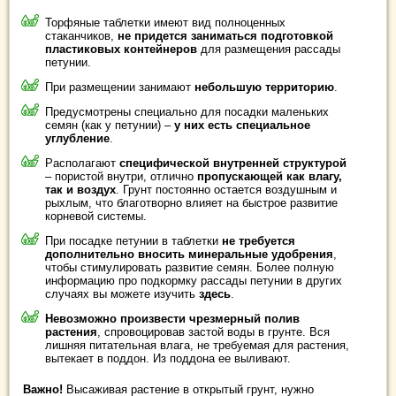
Торфяные таблетки имеют вид полноценных
стаканчиков,
не придется заниматься подготовкой
пластиковых контейнеров
для размещения рассады
петунии.
При размещении занимают
небольшую территорию
.
Предусмотрены специально для посадки маленьких
семян (как у петунии) –
у них есть специальное
углубление
.
Располагают
специфической внутренней структурой
– пористой внутри, отлично
пропускающей как влагу,
так и воздух
. Грунт постоянно остается воздушным и
рыхлым, что благотворно влияет на быстрое развитие
корневой системы.
При посадке петунии в таблетки
не требуется
дополнительно вносить минеральные удобрения
,
чтобы стимулировать развитие семян. Более полную
информацию про подкормку рассады петунии в других
случаях вы можете изучить
здесь
.
Невозможно произвести чрезмерный полив
растения
, спровоцировав застой воды в грунте. Вся
лишняя питательная влага, не требуемая для растения,
вытекает в поддон. Из поддона ее выливают.
Важно!
Высаживая растение в открытый грунт, нужно