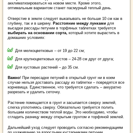
акклиматизироваться на новом месте. Кроме этого,
оптимальным вариантом станет пасмурный теплый день.
Отверстие в земле следует выкапывать не больше 10 см как в
глубину, так и в ширину.
Расстояние между лунками
для
высадки рассады петунии в торфяных таблетках требуется
выбирать на основании сорта,
который хотите вырастить в
домашних условиях:
Для мелкоцветковых – от 19 до 22 см;
Для крупноцветковых кустов – 24-28 см друг от друга;
Для кустовых растений – до 35 см.
Важно
! При пересадке петуний в открытый грунт ни в коем
случае нельзя доставать рассаду из таблетки – повредятся все
корневища. Единственное, что требуется сделать – аккуратно
разрезать и удалить сеточку.
Растение помещается в грунт и засыпается сверху землей,
слегка уплотняясь сверху. Обязательно требуется полить
большим количеством теплой воды. Это необходимо, чтобы
сгладить разницу между открытым грунтом и торфяной землей.
Дальнейший уход следует проводить согласно рекомендациям
по ухаживанию за взрослыми кустарниками петунии.