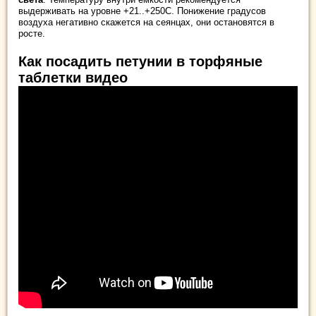
выдерживать на уровне +21..+250С. Понижение градусов
воздуха негативно скажется на сеянцах, они остановятся в
росте.
Как посадить петунии в торфяные
таблетки видео