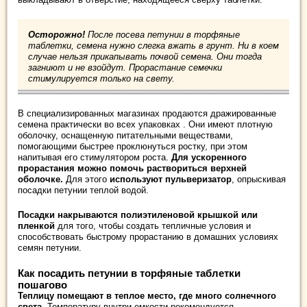
Осторожно!
После посева петунии в торфяные
таблетки, семена нужно слегка вжать в грунт. Ни в коем
случае нельзя прикапывать почвой семена. Они тогда
загниют и не взойдут. Прорастание семечки
стимулируется только на свету.
В специализированных магазинах продаются дражированные
семена практически во всех упаковках . Они имеют плотную
оболочку, оснащенную питательными веществами,
помогающими быстрее проклюнуться ростку, при этом
напитывая его стимулятором роста.
Для ускоренного
прорастания можно помочь раствориться верхней
оболочке.
Для этого
используют пульверизатор
, опрыскивая
посадки петунии теплой водой.
Посадки накрываются полиэтиленовой крышкой или
пленкой
для того, чтобы создать тепличные условия и
способствовать быстрому прорастанию в домашних условиях
семян петунии.
Как посадить петунии в торфяные таблетки
пошагово
Теплицу помещают в теплое место, где много солнечного
света
. Температуру внутри емкости рекомендуется