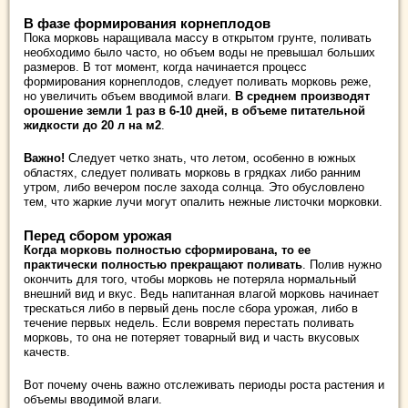
В фазе формирования корнеплодов
Пока морковь наращивала массу в открытом грунте, поливать
необходимо было часто, но объем воды не превышал больших
размеров. В тот момент, когда начинается процесс
формирования корнеплодов, следует поливать морковь реже,
но увеличить объем вводимой влаги.
В среднем производят
орошение земли 1 раз в 6-10 дней, в объеме питательной
жидкости до 20 л на м2
.
Важно!
Следует четко знать, что летом, особенно в южных
областях, следует поливать морковь в грядках либо ранним
утром, либо вечером после захода солнца. Это обусловлено
тем, что жаркие лучи могут опалить нежные листочки морковки.
Перед сбором урожая
Когда морковь полностью сформирована, то ее
практически полностью прекращают поливать
. Полив нужно
окончить для того, чтобы морковь не потеряла нормальный
внешний вид и вкус. Ведь напитанная влагой морковь начинает
трескаться либо в первый день после сбора урожая, либо в
течение первых недель. Если вовремя перестать поливать
морковь, то она не потеряет товарный вид и часть вкусовых
качеств.
Вот почему очень важно отслеживать периоды роста растения и
объемы вводимой влаги.