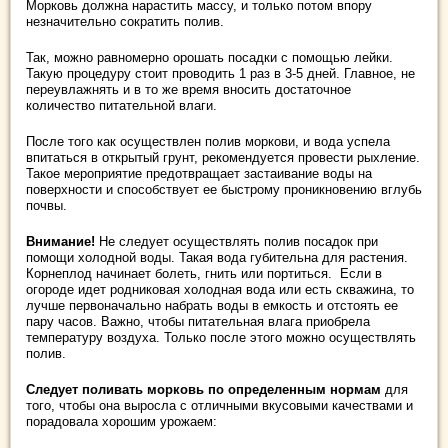
Морковь должна нарастить массу, и только потом впору
незначительно сократить полив.
Так, можно равномерно орошать посадки с помощью лейки.
Такую процедуру стоит проводить 1 раз в 3-5 дней. Главное, не
переувлажнять и в то же время вносить достаточное
количество питательной влаги.
После того как осуществлен полив моркови, и вода успела
впитаться в открытый грунт, рекомендуется провести рыхление.
Такое мероприятие предотвращает застаивание воды на
поверхности и способствует ее быстрому проникновению вглубь
почвы.
Внимание!
Не следует осуществлять полив посадок при
помощи холодной воды. Такая вода губительна для растения.
Корнеплод начинает болеть, гнить или портиться. Если в
огороде идет родниковая холодная вода или есть скважина, то
лучше первоначально набрать воды в емкость и отстоять ее
пару часов. Важно, чтобы питательная влага приобрела
температуру воздуха. Только после этого можно осуществлять
полив.
Следует поливать морковь по определенным нормам
для
того, чтобы она выросла с отличными вкусовыми качествами и
порадовала хорошим урожаем: