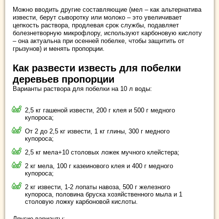
Можно вводить другие составляющие (мел – как альтернатива
извести, берут сыворотку или молоко – это увеличивает
цепкость раствора, продлевая срок службы, подавляет
болезнетворную микрофлору, используют карбоновую кислоту
– она актуальна при осенней побелке, чтобы защитить от
грызунов) и менять пропорции.
Как развести известь для побелки
деревьев пропорции
Варианты раствора для побелки на 10 л воды:
2,5 кг гашеной извести, 200 г клея и 500 г медного
купороса;
От 2 до 2,5 кг извести, 1 кг глины, 300 г медного
купороса;
2,5 кг мела+10 столовых ложек мучного клейстера;
2 кг мела, 100 г казеинового клея и 400 г медного
купороса;
2 кг извести, 1-2 лопаты навоза, 500 г железного
купороса, половина бруска хозяйственного мыла и 1
столовую ложку карбоновой кислоты.
Другие варианты: