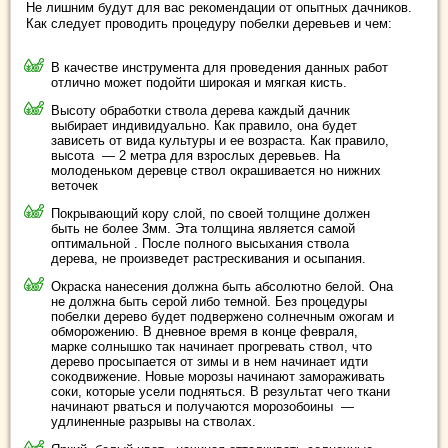
Не лишним будут для вас рекомендации от опытных дачников.
Как следует проводить процедуру побелки деревьев и чем:
В качестве инструмента для проведения данных работ
отлично может подойти широкая и мягкая кисть.
Высоту обработки ствола дерева каждый дачник
выбирает индивидуально. Как правило, она будет
зависеть от вида культуры и ее возраста. Как правило,
высота — 2 метра для взрослых деревьев. На
молоденьком деревце ствол окрашивается но нижних
веточек
Покрывающий кору слой, по своей толщине должен
быть не более 3мм. Эта толщина является самой
оптимальной . После полного высыхания ствола
дерева, не произведет растрескивания и осыпания.
Окраска нанесения должна быть абсолютно белой. Она
не должна быть серой либо темной. Без процедуры
побелки дерево будет подвержено солнечным ожогам и
обморожению. В дневное время в конце февраля,
марке солнышко так начинает прогревать ствол, что
дерево просыпается от зимы и в нем начинает идти
сокодвижение. Новые морозы начинают замораживать
соки, которые усели подняться. В результат чего ткани
начинают рваться и получаются морозобоины —
удлиненные разрывы на стволах.