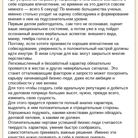
себе хорошее впечатление, но времени на это дается совсем
немного ― всего 6 секунд! По мнению большинства ученых,
именно столько уходит на оценку собеседника и формирование
мнения о нем на подсознательном уровне.
Первым делом работодатель, сам того не осознавая, оценит
ваше эмоциональное состояние, а потом уже в ход пойдет
осознанный анализ вербальных аспектов: внешнего вида,
манер, тембра голоса и т.д.
Поэтому, если хотите произвести хорошее впечатление на
собеседовании, уверенность и положительный настрой должны
идти изнутри. В ином случае для вас могут закрыться многие
перспективы.
Легкомысленный и беззаботный характер обязательно
проявится в жестах и других невербальных сигналах. Это
станет отталкивающим фактором и запросто может похоронить
карьеру начинающей бизнес-леди, даже если амбиции и
способности у нее велики.
Для того чтобы создать себе идеальную репутацию и добиться
на деловом поприще больших высот, нужно, прежде всего,
изменить свою сущность.
Для этого придется провести полный анализ характера,
выделить в нем положительные и отрицательные стороны.
Хорошенько подумать, какими качествами должен обладать
деловой человек, а какими не должен.
Отличительными чертами успешной бизнес-леди считаются
твердость характера, умение быстро соображать,
самостоятельно принимать важные решения. Именно эти
качества нужно развивать в себе в первую очередь.