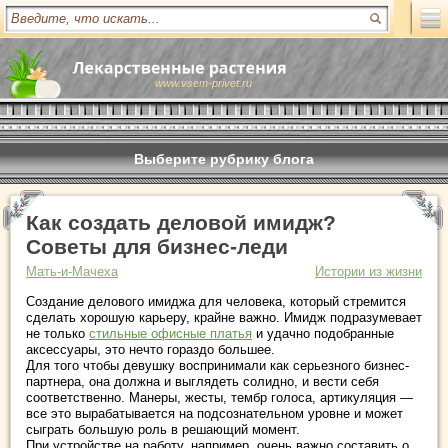
www.vsem-privet.ru
Выберите рубрику блога
Как создать деловой имидж?
Советы для бизнес-леди
Мать-и-Мачеха
Истории из жизни
Создание делового имиджа для человека, который стремится
сделать хорошую карьеру, крайне важно. Имидж подразумевает
не только
стильные офисные платья
и удачно подобранные
аксессуары, это нечто гораздо большее.
Для того чтобы девушку воспринимали как серьезного бизнес-
партнера, она должна и выглядеть солидно, и вести себя
соответственно. Манеры, жесты, тембр голоса, артикуляция ―
все это вырабатывается на подсознательном уровне и может
сыграть большую роль в решающий момент.
При устройстве на работу, например, очень важно составить о