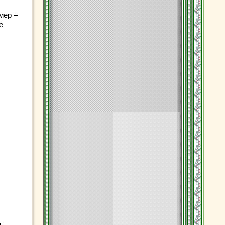
мер –
е
я