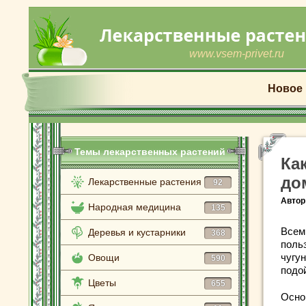
www.vsem-privet.ru
Новое
Темы лекарственных растений
Ка
до
Лекарственные растения
92
Автор
Народная медицина
135
Всем
Деревья и кустарники
368
поль
чугун
Овощи
590
подо
Цветы
655
Осно