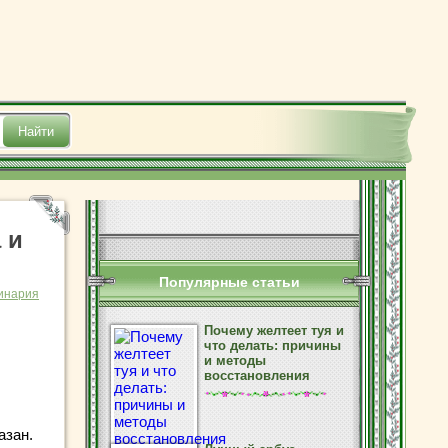
 и
Популярные статьи
инария
Почему желтеет туя и
что делать: причины
и методы
восстановления
азан.