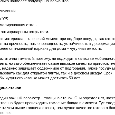
олько наиболее популярных вариантов:
люминий;
угун;
малированная сталь;
 антипригарным покрытием.
ос материала – ключевой момент при подборе посуды, так как о
ет на прочность, теплопроводность, устойчивость к деформации
олее оптимальный вариант для дома – чугунная емкость.
остаточно тяжелый, поэтому, не подходит в качестве мобильног
анта, но зато обеспечивает самое высокое качество приготовле
, надежно защищает содержимое от подгорания. Также посуду 
льзовать как для открытой плиты, так и в духовом шкафу. Срок
ы чугунного казанка может достигать 50 лет.
ина стенок
один важный параметр – толщина стенок. Они определяют, наск
ственно будет происходить томление блюда в емкости. Тут след
ить: чем выше толщина стенок, тем лучше качество готового бл
ше вес.