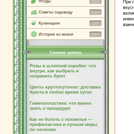
Ягоды
83
При 
вкус
Советы садоводу
310
вели
инве
Кулинария
20
важно
Истории из жизни
574
Свежие записи
Розы в шляпной коробке: что
внутри, как выбрать и
сохранить букет
Цветы круглосуточно: доставка
букета в любое время суток
Гименопластика: что важно
знать о процедуре
Как не болеть с похмелья —
профилактика и лучшие меры
по лечению