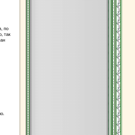
, по
, так
зан
о.