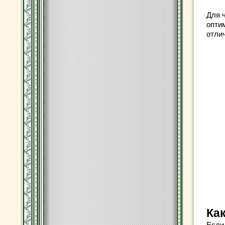
Для 
опти
отли
Ка
Если 