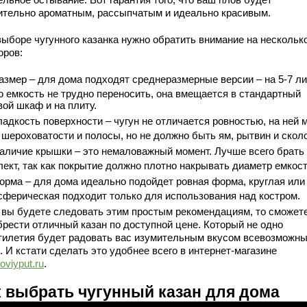
ительно ароматным, рассыпчатым и идеально красивым.
выборе чугунного казанка нужно обратить внимание на нескольк
оров:
азмер – для дома подходят среднеразмерные версии – на 5-7 ли
ю емкость не трудно переносить, она вмещается в стандартный
вой шкаф и на плиту.
ладкость поверхности – чугун не отличается ровностью, на ней 
 шероховатости и полосы, но не должно быть ям, рытвин и скол
аличие крышки – это немаловажный момент. Лучше всего брать
лект, так как покрытие должно плотно накрывать диаметр емкост
орма – для дома идеально подойдет ровная форма, круглая или
сферическая подходит только для использования над костром.
 вы будете следовать этим простым рекомендациям, то сможет
брести отличный казан по доступной цене. Который не одно
тилетия будет радовать вас изумительным вкусом всевозможн
 И кстати сделать это удобнее всего в интернет-магазине
oviyput.ru
.
к выбрать чугунный казан для дома