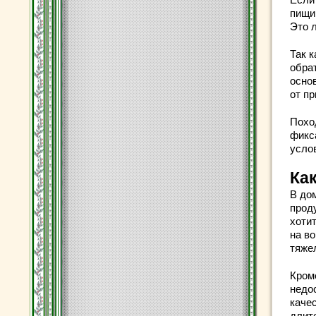
пищи
Это л
Так к
обра
осно
от пр
Похо
фикс
усло
Ка
В до
проду
хоти
на во
тяже
Кроме
недо
каче
длите