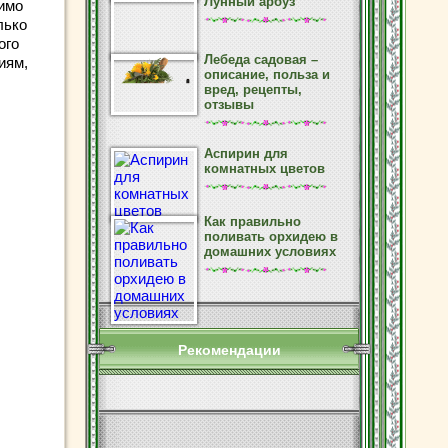
Лунный арбуз
имо
лько
ого
Лебеда садовая –
иям,
описание, польза и
вред, рецепты,
отзывы
Аспирин для
комнатных цветов
Как правильно
поливать орхидею в
домашних условиях
Рекомендации