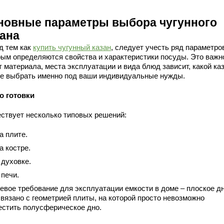
новные параметры выбора чугунного
зана
д тем как
купить чугунный казан
, следует учесть ряд параметров
рым определяются свойства и характеристики посуды. Это важно
т материала, места эксплуатации и вида блюд зависит, какой ка
е выбрать именно под ваши индивидуальные нужды.
о готовки
ствует несколько типовых решений:
а плите.
а костре.
 духовке.
 печи.
евое требование для эксплуатации емкости в доме – плоское дн
связано с геометрией плиты, на которой просто невозможно
естить полусферическое дно.