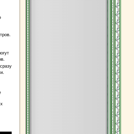
о
тров.
могут
ов.
 сразу
и.
е
ых