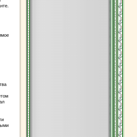
нте.
имое
тва
етом
иал
ти
ными