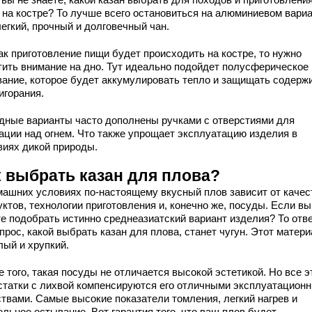
 на костре? То лучше всего остановиться на алюминиевом вариа
егкий, прочный и долговечный чан.
ак приготовление пищи будет происходить на костре, то нужно
тить внимание на дно. Тут идеально подойдет полусферическое
вание, которое будет аккумулировать тепло и защищать содерж
игорания.
дные варианты часто дополнены ручками с отверстиями для
ации над огнем. Что также упрощает эксплуатацию изделия в
виях дикой природы.
к выбрать казан для плова?
машних условиях по-настоящему вкусный плов зависит от качес
ктов, технологии приготовления и, конечно же, посуды. Если вы
те подобрать истинно среднеазиатский вариант изделия? То отв
прос, какой выбрать казан для плова, станет чугун. Этот матер
лый и хрупкий.
 того, такая посуды не отличается высокой эстетикой. Но все э
статки с лихвой компенсируются его отличными эксплуатацион
ствами. Самые высокие показатели томления, легкий нагрев и
льное остывание. Вот гарантия того, что ваш плов будет