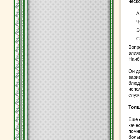
неск
А
Ч
Э
С
Вопр
влия
Наиб
Он д
вари
блюд
испо
служб
Толщ
Еще 
каче
помн
боль