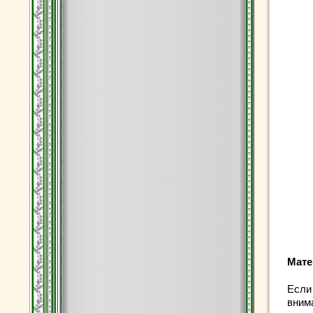
Мате
Если 
вним