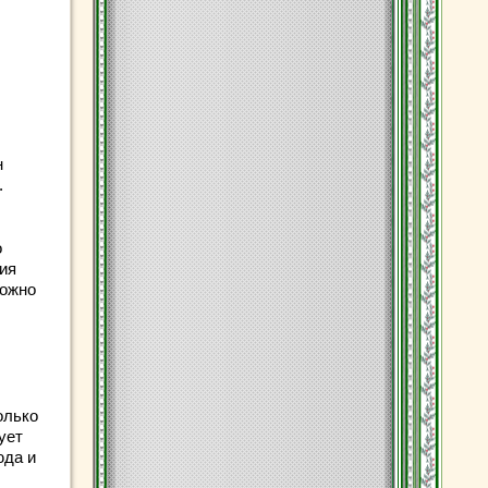
н
.
о
ния
можно
олько
ует
юда и