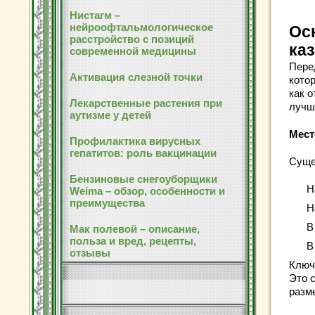
Нистагм –
нейроофтальмологическое
Ос
расстройство с позиций
ка
современной медицины
Пере
Активация слезной точки
кото
как о
Лекарственные растения при
лучш
аутизме у детей
Мест
Профилактика вирусных
гепатитов: роль вакцинации
Суще
Бензиновые снегоуборщики
Н
Weima – обзор, особенности и
преимущества
Н
В
Мак полевой – описание,
польза и вред, рецепты,
В
отзывы
Ключ
Это 
разм