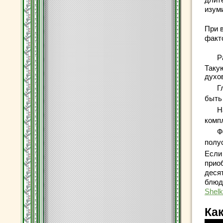
изум
При 
факт
Р
Таку
духо
Г
быть
Н
комп
Ф
полу
Если
прио
деся
блюд.
Shelk
Ка