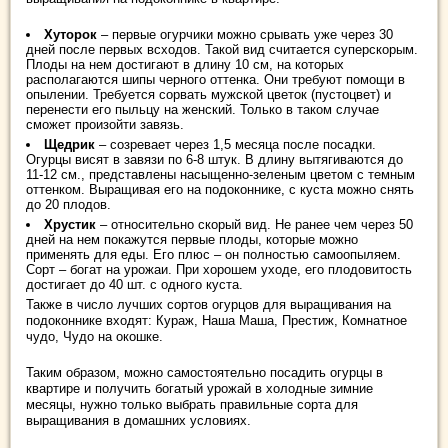
Хуторок
– первые огурчики можно срывать уже через 30
дней после первых всходов. Такой вид считается суперскорым.
Плоды на нем достигают в длину 10 см, на которых
располагаются шипы черного оттенка. Они требуют помощи в
опылении. Требуется сорвать мужской цветок (пустоцвет) и
перенести его пыльцу на женский. Только в таком случае
сможет произойти завязь.
Щедрик
– созревает через 1,5 месяца после посадки.
Огурцы висят в завязи по 6-8 штук. В длину вытягиваются до
11-12 см., представлены насыщенно-зеленым цветом с темным
оттенком. Выращивая его на подоконнике, с куста можно снять
до 20 плодов.
Хрустик
– относительно скорый вид. Не ранее чем через 50
дней на нем покажутся первые плоды, которые можно
применять для еды. Его плюс – он полностью самоопыляем.
Сорт – богат на урожаи. При хорошем уходе, его плодовитость
достигает до 40 шт. с одного куста.
Также в число лучших сортов огурцов для выращивания на
подоконнике входят: Кураж, Наша Маша, Престиж, Комнатное
чудо, Чудо на окошке.
Таким образом, можно самостоятельно посадить огурцы в
квартире и получить богатый урожай в холодные зимние
месяцы, нужно только выбрать правильные сорта для
выращивания в домашних условиях.