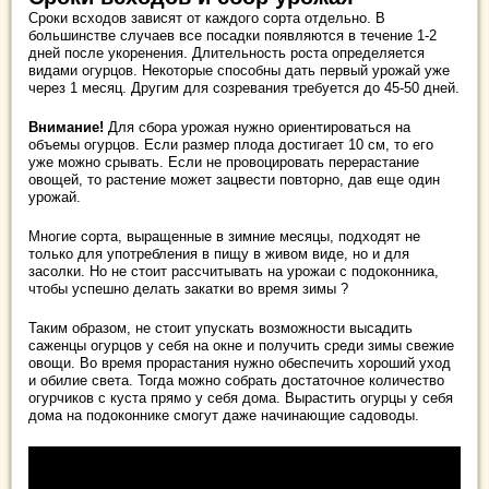
Сроки всходов зависят от каждого сорта отдельно. В
большинстве случаев все посадки появляются в течение 1-2
дней после укоренения. Длительность роста определяется
видами огурцов. Некоторые способны дать первый урожай уже
через 1 месяц. Другим для созревания требуется до 45-50 дней.
Внимание!
Для сбора урожая нужно ориентироваться на
объемы огурцов. Если размер плода достигает 10 см, то его
уже можно срывать. Если не провоцировать перерастание
овощей, то растение может зацвести повторно, дав еще один
урожай.
Многие сорта, выращенные в зимние месяцы, подходят не
только для употребления в пищу в живом виде, но и для
засолки. Но не стоит рассчитывать на урожаи с подоконника,
чтобы успешно делать закатки во время зимы ?
Таким образом, не стоит упускать возможности высадить
саженцы огурцов у себя на окне и получить среди зимы свежие
овощи. Во время прорастания нужно обеспечить хороший уход
и обилие света. Тогда можно собрать достаточное количество
огурчиков с куста прямо у себя дома. Вырастить огурцы у себя
дома на подоконнике смогут даже начинающие садоводы.