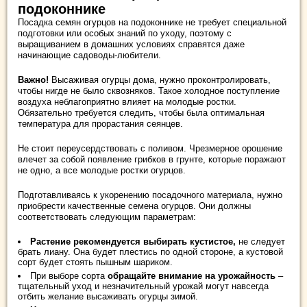
подоконнике
Посадка семян огурцов на подоконнике не требует специальной
подготовки или особых знаний по уходу, поэтому с
выращиванием в домашних условиях справятся даже
начинающие садоводы-любители.
Важно!
Высаживая огурцы дома, нужно проконтролировать,
чтобы нигде не было сквозняков. Такое холодное поступление
воздуха неблагоприятно влияет на молодые ростки.
Обязательно требуется следить, чтобы была оптимальная
температура для прорастания сеянцев.
Не стоит переусердствовать с поливом. Чрезмерное орошение
влечет за собой появление грибков в грунте, которые поражают
не одно, а все молодые ростки огурцов.
Подготавливаясь к укоренению посадочного материала, нужно
приобрести качественные семена огурцов. Они должны
соответствовать следующим параметрам:
Растение рекомендуется выбирать кустистое,
не следует
брать лиану. Она будет плестись по одной стороне, а кустовой
сорт будет стоять пышным шариком.
При выборе сорта
обращайте внимание на урожайность
–
тщательный уход и незначительный урожай могут навсегда
отбить желание высаживать огурцы зимой.