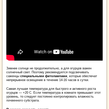
Зимнее солнце не продолжительно, а для огурцов важен
солнечный свет. Поэтому рекомендуется подсвечивать
саженцы
специальными фитолампами
, которые обеспечат
непрерывное освещение в течение 14-16 часов в сутки.
Самая лучшая температура для быстрого и активного роста
огурцов — +20 С. Если температура в комнате превышает этот
уровень, то следует постоянно контролировать влажность
почвенного субстрата.