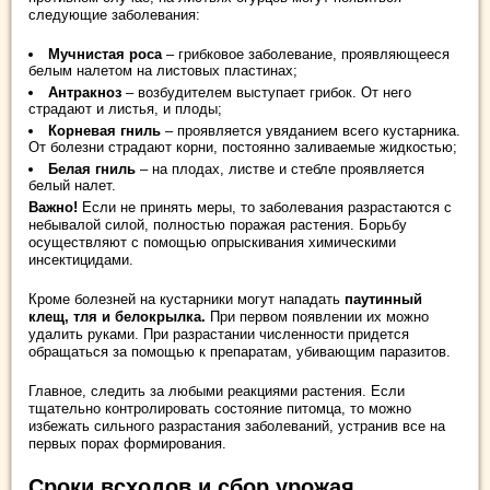
следующие заболевания:
Мучнистая роса
– грибковое заболевание, проявляющееся
белым налетом на листовых пластинах;
Антракноз
– возбудителем выступает грибок. От него
страдают и листья, и плоды;
Корневая гниль
– проявляется увяданием всего кустарника.
От болезни страдают корни, постоянно заливаемые жидкостью;
Белая гниль
– на плодах, листве и стебле проявляется
белый налет.
Важно!
Если не принять меры, то заболевания разрастаются с
небывалой силой, полностью поражая растения. Борьбу
осуществляют с помощью опрыскивания химическими
инсектицидами.
Кроме болезней на кустарники могут нападать
паутинный
клещ, тля и белокрылка.
При первом появлении их можно
удалить руками. При разрастании численности придется
обращаться за помощью к препаратам, убивающим паразитов.
Главное, следить за любыми реакциями растения. Если
тщательно контролировать состояние питомца, то можно
избежать сильного разрастания заболеваний, устранив все на
первых порах формирования.
Сроки всходов и сбор урожая