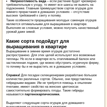
Неприхотливость вида
– если растение будет чрезмерно
требовательным к уходу, то имеет все шансы не выжить на
подоконнике. Главным преимуществом сортов огурцов для
зимнего прорастания в домашних условиях – отсутствие
высоких требований к свету и поливу.
Такие особенности проращивания молодых саженцев огурцов
являются оптимальными для выращивания в квартире.
Выполняя не сложные условия, можно получить качественный
урожай даже зимой.
Какие сорта подойдут для
выращивания в квартире
Выращивание в зимнее время огурцов достаточно
распространено. Для этих целей используют все возможные
теплицы. Но если в квартире есть отапливаемый балкон или
застекленная лоджия, где можно обустроить огуречную ферму,
то почему бы и не вырастить их в домашних условиях.
Справка!
Для посадки селекционерами разработано большое
количество различных сортов. Обычно, они представлены
гибридными видами. Им не требуется помощь в опылении
пчелами, имеют свойство на женских цветоносах
самостоятельно формировать плоды. Такие гибриды
называются
партенокарпическими.
Выделяют следующие сорта огурцов для домашнего
выращивания на подоконнике в квартире: