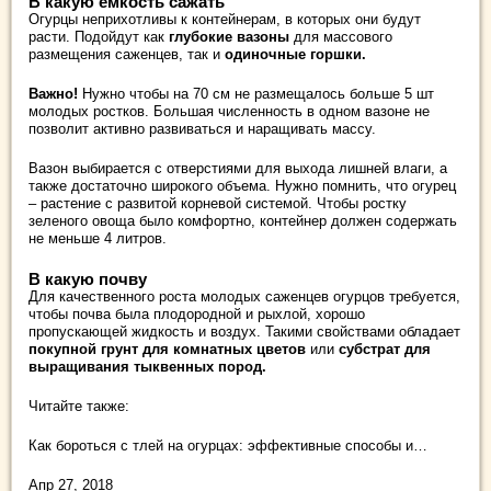
В какую емкость сажать
Огурцы неприхотливы к контейнерам, в которых они будут
расти. Подойдут как
глубокие вазоны
для массового
размещения саженцев, так и
одиночные горшки.
Важно!
Нужно чтобы на 70 см не размещалось больше 5 шт
молодых ростков. Большая численность в одном вазоне не
позволит активно развиваться и наращивать массу.
Вазон выбирается с отверстиями для выхода лишней влаги, а
также достаточно широкого объема. Нужно помнить, что огурец
– растение с развитой корневой системой. Чтобы ростку
зеленого овоща было комфортно, контейнер должен содержать
не меньше 4 литров.
В какую почву
Для качественного роста молодых саженцев огурцов требуется,
чтобы почва была плодородной и рыхлой, хорошо
пропускающей жидкость и воздух. Такими свойствами обладает
покупной грунт для комнатных цветов
или
субстрат для
выращивания тыквенных пород.
Читайте также:
Как бороться с тлей на огурцах: эффективные способы и…
Апр 27, 2018