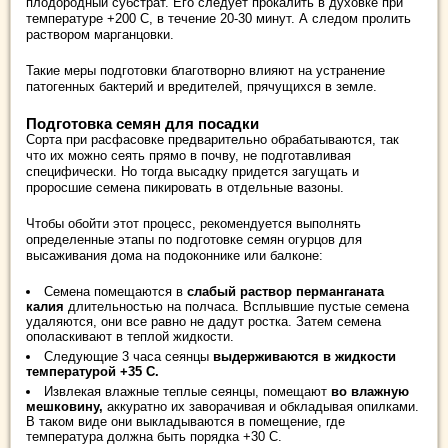
плодородный субстрат. Его следует прокалить в духовке при
температуре +200 С, в течение 20-30 минут. А следом пролить
раствором марганцовки.
Такие меры подготовки благотворно влияют на устранение
патогенных бактерий и вредителей, прячущихся в земле.
Подготовка семян для посадки
Сорта при расфасовке предварительно обрабатываются, так
что их можно сеять прямо в почву, не подготавливая
специфически. Но тогда высадку придется загущать и
проросшие семена пикировать в отдельные вазоны.
Чтобы обойти этот процесс, рекомендуется выполнять
определенные этапы по подготовке семян огурцов для
высаживания дома на подоконнике или балконе:
Семена помещаются в
слабый раствор перманганата
калия
длительностью на полчаса. Всплывшие пустые семена
удаляются, они все равно не дадут ростка. Затем семена
ополаскивают в теплой жидкости.
Следующие 3 часа сеянцы
выдерживаются в жидкости
температурой +35 С.
Извлекая влажные теплые сеянцы, помещают
во влажную
мешковину,
аккуратно их заворачивая и обкладывая опилками.
В таком виде они выкладываются в помещение, где
температура должна быть порядка +30 С.