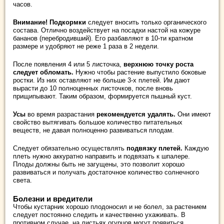
часов.
Внимание!
Подкормки
следует вносить только органического
состава. Отлично воздействует на посадки настой на кожуре
бананов (перебродивший). Его разбавляют в 10-ти кратном
размере и удобряют не реже 1 раза в 2 недели.
После появления 4 или 5 листочка,
верхнюю точку роста
следует обломать.
Нужно чтобы растение выпустило боковые
ростки. Из них оставляют не больше 3-х плетей. Им дают
вырасти до 10 полноценных листочков, после вновь
прищипывают. Таким образом, формируется пышный куст.
Усы
во время разрастания
рекомендуется удалять.
Они имеют
свойство вытягивать большое количество питательных
веществ, не давая полноценно развиваться плодам.
Следует обязательно осуществлять
подвязку плетей.
Каждую
плеть нужно аккуратно направить и подвязать к шпалере.
Плоды должны быть не загущены, это позволит хорошо
развиваться и получать достаточное количество солнечного
света.
Болезни и вредители
Чтобы кустарник хорошо плодоносил и не болел, за растением
следует постоянно следить и качественно ухаживать. В
противном случае, на листьях огурцов могут появиться