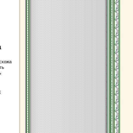
а
схожа
ть
ь
;