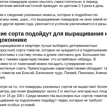
ветки помидоров нужно опылять самостоятельно: в период
ветения мягкой кисточкой проводят по цветкам 2-3 раза в день.
яв к сведению указанные нюансы, которые в подробностях
исаны ниже, шанс, что выращивание помидоров на окне зимой ил
е другое время года, увенчается успехом увеличивается в разы
кие сорта подойдут для выращивания 
доконнике
выращивания в квартире лучше выбирать детерминантные
корослые) сорта томатов, которые не нуждаются в подвязывании
ихотливы к составу почвы и длине светового дня. Большинство
ов с такими характеристиками- это штамбовые гибриды. В
симости от пожеланий можно посадить суперранние или
неспелые сорта. Превосходными характеристиками обладают т
а томатов как Бонсай, Балконное чудо, Пигмей, Пиннокио, Комн
риз.
отря на то, что помидоры указанных сортов не вырастают боле
метра, растения формируют около 2 кг желтых или красных плод
м от 15 до 100 г. Среди множества высокорослых сортов томато
щивания на подоконнике подойдут черри, которые не требуют
ания особых условий.