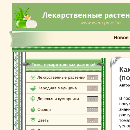
www.vsem-privet.ru
Новое
Темы лекарственных растений
Ка
(п
Лекарственные растения
92
Автор
Народная медицина
135
В по
Деревья и кустарники
368
попу
знан
Овощи
590
раст
Цветы
тома
653
усло