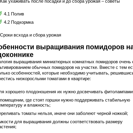
 Как ухаживать после посадки и до сбора урожая – советы
4.1 Полив
4.2 Подкормка
 Сроки всхода и сбора урожая
обенности выращивания помидоров н
доконнике
ология выращивания миниатюрных комнатных помидоров очень 
льтивированием обычных помидоров на участке. Вместе с тем ес
олько особенностей, которые необходимо учитывать, решившис
вестись низкорослыми томатами в квартире:
ля хорошего плодоношения их нужно досвечивать фитолампами
 помещении, где стоят горшки нужно поддерживать стабильную
емпературу и влажность;
ереливать томаты нельзя, иначе они заболеют черной ножкой;
мкости для выращивания должны соответствовать размеру
астения;