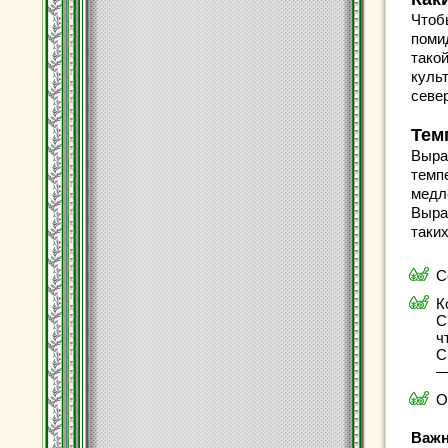
Чтоб
поми
такой
куль
севе
Тем
Выра
темп
медл
Выра
таки
С
К
С
ч
С
—
О
Важн