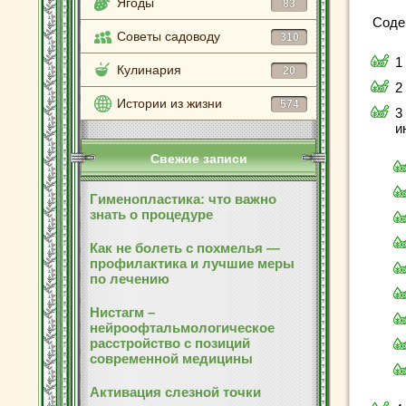
Ягоды
83
Соде
Советы садоводу
310
1
Кулинария
20
2
Истории из жизни
574
3
и
Свежие записи
Гименопластика: что важно
знать о процедуре
Как не болеть с похмелья —
профилактика и лучшие меры
по лечению
Нистагм –
нейроофтальмологическое
расстройство с позиций
современной медицины
Активация слезной точки