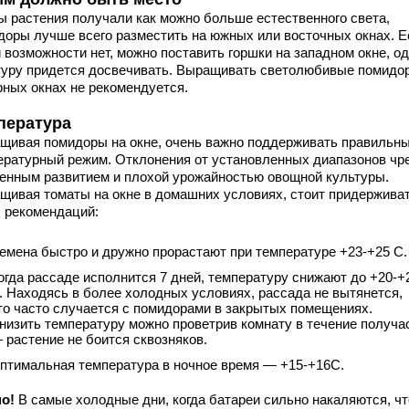
ы растения получали как можно больше естественного света,
доры лучше всего разместить на южных или восточных окнах. Е
 возможности нет, можно поставить горшки на западном окне, о
туру придется досвечивать. Выращивать светолюбивые помидо
рных окнах не рекомендуется.
пература
щивая помидоры на окне, очень важно поддерживать правильн
ературный режим. Отклонения от установленных диапазонов чр
енным развитием и плохой урожайностью овощной культуры.
щивая томаты на окне в домашних условиях, стоит придержива
х рекомендаций:
емена быстро и дружно прорастают при температуре +23-+25 С.
огда рассаде исполнится 7 дней, температуру снижают до +20-+
. Находясь в более холодных условиях, рассада не вытянется,
то часто случается с помидорами в закрытых помещениях.
низить температуру можно проветрив комнату в течение получа
 растение не боится сквозняков.
птимальная температура в ночное время — +15-+16С.
о!
В самые холодные дни, когда батареи сильно накаляются, ч