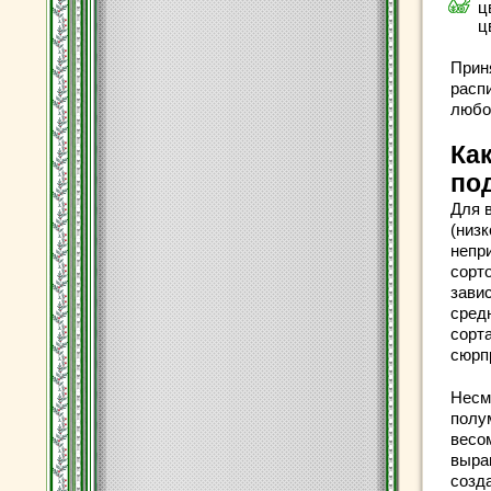
ц
ц
Прин
расп
любо
Ка
по
Для 
(низ
непр
сорт
зави
сред
сорт
сюрп
Несм
полу
весо
выра
созд