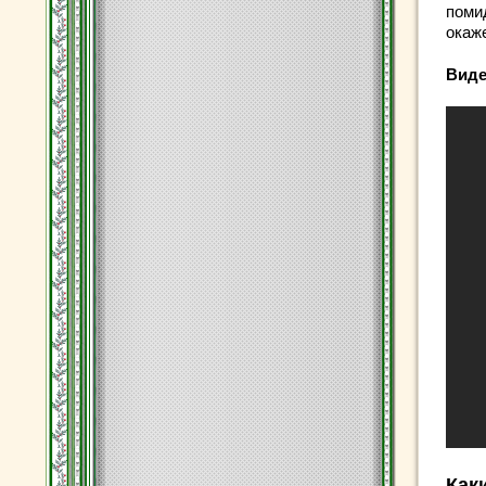
поми
окаж
Виде
Как