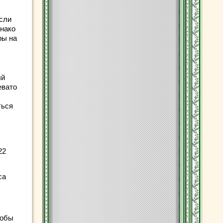
сли
днако
ры на
ый
евато
ться
22
са
тобы