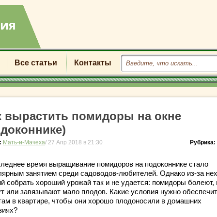
Все статьи
Контакты
к вырастить помидоры на окне
одоконнике)
:
Мать-и-Мачеха
/ 27 Апр 2018 в 21:30
Рубрика:
следнее время выращивание помидоров на подоконнике стало
лярным занятием среди садоводов-любителей. Однако из-за не
ий собрать хороший урожай так и не удается: помидоры болеют,
ут или завязывают мало плодов. Какие условия нужно обеспечи
там в квартире, чтобы они хорошо плодоносили в домашних
виях?