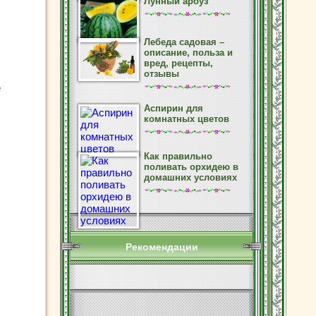
Лунный арбуз
Лебеда садовая –
описание, польза и
вред, рецепты,
отзывы
е
Аспирин для
комнатных цветов
Как правильно
поливать орхидею в
домашних условиях
Рекомендации