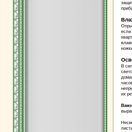
защи
приб
Вла
Опры
если
квар
влаж
ножк
Осв
В си
свет
дома
часо
непр
их р
Важн
выра
Несм
лист