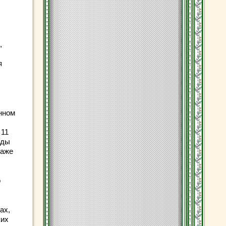
,
я
нном
 11
иды
даже
о
ах,
ких