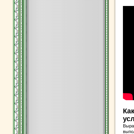
Ка
ус
Выра
выпо