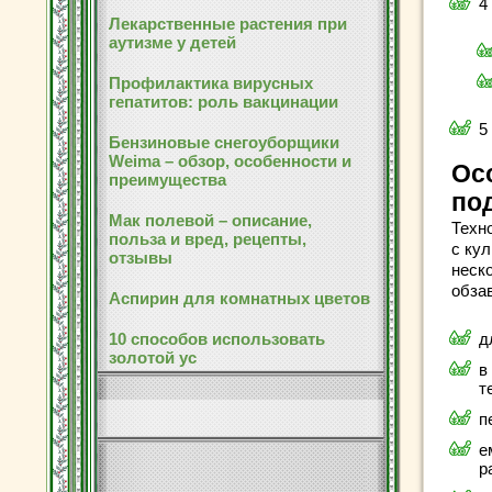
4
Лекарственные растения при
аутизме у детей
Профилактика вирусных
гепатитов: роль вакцинации
5
Бензиновые снегоуборщики
Weima – обзор, особенности и
Ос
преимущества
по
Мак полевой – описание,
Техн
польза и вред, рецепты,
с ку
отзывы
неск
обза
Аспирин для комнатных цветов
10 способов использовать
д
золотой ус
в
т
п
е
р