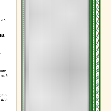
и в
.
на
,
акие
атный
е
ов с
в для