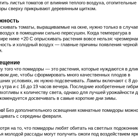
тить листья томатов от влияния теплого воздуха, отопительные
оры сверху прикрывают деревянным щитком.
жность
скивать томаты, выращиваемые на окне, нужно только в случае
 воздух в помещении сильно пересушен. Когда температура в
тире ниже +20 С опрыскивать растения вовсе нельзя: чрезмерна
ность и холодный воздух — главные причины появления черной
и.
ещение
лу того что помидоры — это растения, которые нуждаются в дли
овом дне, чтобы сформировать много качественных плодов в
шних условиях, их нужно подсвечивать. Лампы включают с 8 до
в утра и с 16 до 19 часов вечера. Последние изобретенные гибр
ихотливы к количеству света, однако для лучшей урожайности 
екомендуется досвечивать в самые короткие дни зимы.
о!
Без дополнительного освещения комнатные помидоры можн
щивать с середины февраля.
отря на то, что помидоры любят обитать на светлых подоконник
ья молодой рассады могут получить ожоги под воздействием яр