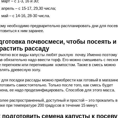
 март – с 1-3, 16 и 30;
 апрель – с 15-17, 29,30 числа;
 май – с 14-16, 28-30 числа.
ому необходимо предварительно распланировать дни для посев
товиться к ним заранее.
дготовка почвосмеси, чтобы посеять и
растить рассаду
лютно все виды капусты любят рыхлую почву. Именно поэтому 
ав обязательно надо ввести торф. Его можно смешивать с песком
е перегноем или перегнившим компостом. Также в смесь можно
влять древесную золу.
 для посадки рассады можно приобрести как готовый в магазине
готовить самостоятельно. Только после того, как смесь будет
чена, ее надо продезинфицировать. Способов для этого масса.
олее распространенный, доступный и простой – это прокалить в
ке при температуре 200 градусов в течение 15 минут.
к подготовить семена капусты к посеву