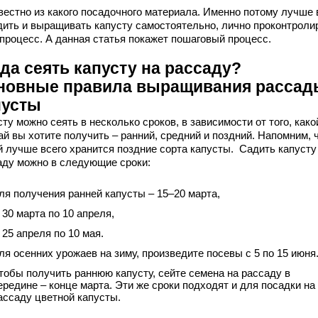
вестно из какого посадочного материала. Именно потому лучше 
дить и выращивать капусту самостоятельно, лично проконтроли
 процесс. А данная статья покажет пошаговый процесс.
да сеять капусту на рассаду?
новные правила выращивания рассад
пусты
ту можно сеять в несколько сроков, в зависимости от того, како
й вы хотите получить – ранний, средний и поздний. Напомним, 
й лучше всего хранится поздние сорта капусты. Садить капусту
аду можно в следующие сроки:
ля получения ранней капусты – 15–20 марта,
 30 марта по 10 апреля,
 25 апреля по 10 мая.
ля осенних урожаев на зиму, произведите посевы с 5 по 15 июня
тобы получить раннюю капусту, сейте семена на рассаду в
ередине – конце марта. Эти же сроки подходят и для посадки на
ассаду цветной капусты.