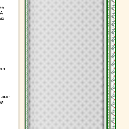
ве
 А
ых
ого
льные
ня