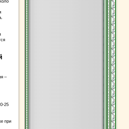
коло
м
а.
и
тся
й
яя –
20-25
же при