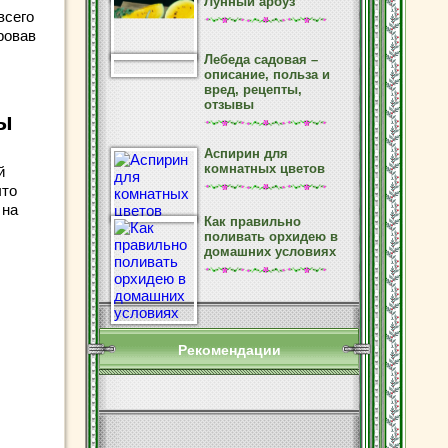
Лунный арбуз
всего
ровав
Лебеда садовая –
описание, польза и
вред, рецепты,
отзывы
ы
Аспирин для
комнатных цветов
й
что
 на
Как правильно
поливать орхидею в
домашних условиях
Рекомендации
.