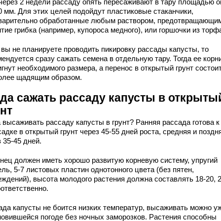
через 2 недели рассаду опять пересаживают в тару площадью о
0 мм. Для этих целей подойдут пластиковые стаканчики,
варительно обработанные любым раствором, предотвращающи
тие грибка (например, купороса медного), или горшочки из торф
 вы не планируете проводить пикировку рассады капусты, то
ендуется сразу сажать семена в отдельную тару. Тогда ее корн
гнут необходимого размера, а перенос в открытый грунт состои
олее щадящим образом.
гда сажать рассаду капусты в открыты
унт
а высаживать рассаду капусты в грунт? Ранняя рассада готова к
адке в открытый грунт через 45-55 дней роста, средняя и поздн
 35-45 дней.
нец должен иметь хорошо развитую корневую систему, упругий
ль, 5-7 листовых пластин однотонного цвета (без пятен,
еждений), высота молодого растения должна составлять 18-20, 
оответственно.
ада капусты не боится низких температур, высаживать можно у
новившейся погоде без ночных заморозков. Растения способны