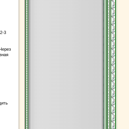
2-3
 Через
вная
дить