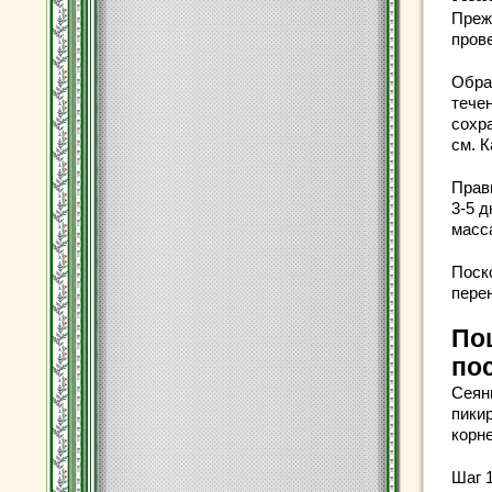
Преж
пров
Обра
тече
сохр
см. К
Прав
3-5 
масс
Поск
перен
По
по
Сеян
пики
корн
Шаг 