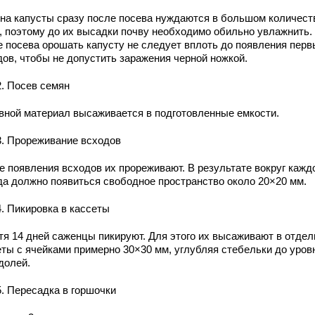
на капусты сразу после посева нуждаются в большом количест
, поэтому до их высадки почву необходимо обильно увлажнить.
е посева орошать капусту не следует вплоть до появления перв
дов, чтобы не допустить заражения черной ножкой.
2. Посев семян
вной материал высаживается в подготовленные емкости.
3. Прореживание всходов
е появления всходов их прореживают. В результате вокруг кажд
да должно появиться свободное пространство около 20×20 мм.
4. Пикировка в кассеты
тя 14 дней саженцы пикируют. Для этого их высаживают в отде
еты с ячейками примерно 30×30 мм, углубляя стебельки до уров
долей.
5. Пересадка в горшочки