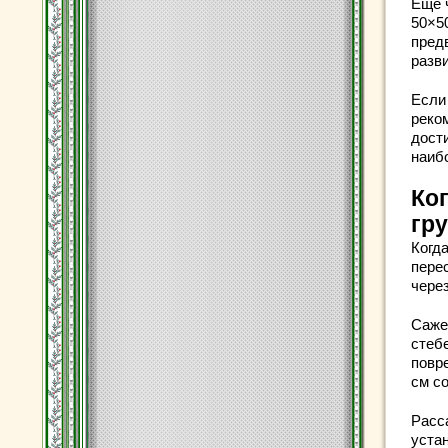
Еще 
50×5
пред
разви
Если
реком
дости
наиб
Ко
гр
Когд
перес
через
Саже
стебе
повр
см с
Расс
уста