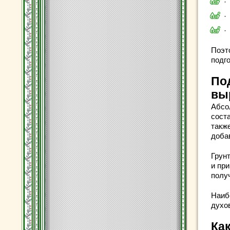
·
·
·
Поэт
подго
По
вы
Абсо
сост
такж
доба
Грунт
и при
полу
Наиб
духов
Ка