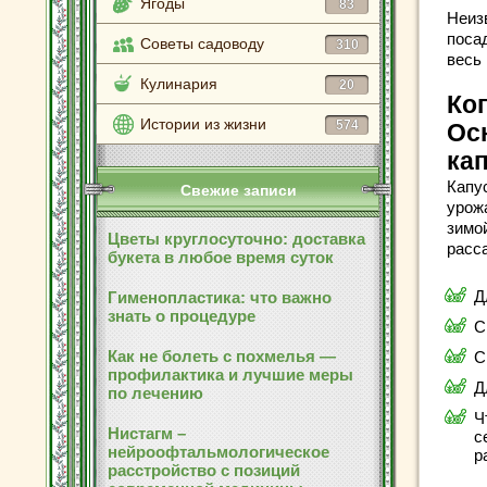
Ягоды
83
Неиз
поса
Советы садоводу
310
весь
Кулинария
20
Ког
Истории из жизни
574
Ос
ка
Капус
Свежие записи
урожа
зимо
Цветы круглосуточно: доставка
расс
букета в любое время суток
Д
Гименопластика: что важно
знать о процедуре
С
Как не болеть с похмелья —
С
профилактика и лучшие меры
Д
по лечению
Ч
Нистагм –
с
нейроофтальмологическое
р
расстройство с позиций