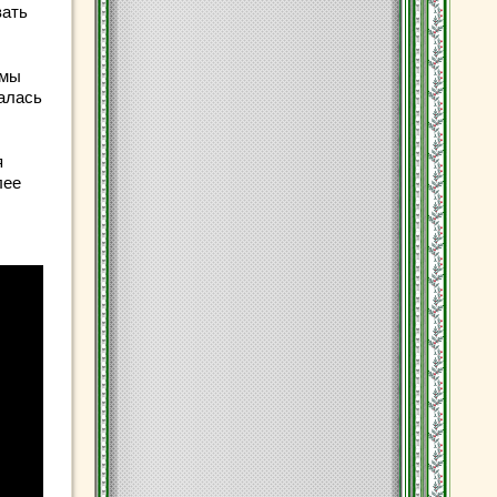
вать
емы
валась
я
лее