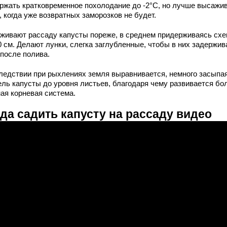
ржать кратковременное похолодание до -2°С, но лучше высажи
, когда уже возвратных заморозков не будет.
живают рассаду капусты пореже, в среднем придерживаясь сх
0 см. Делают лунки, слегка заглубленные, чтобы в них задержи
 после полива.
ледствии при рыхлениях земля выравнивается, немного засыпа
ель капусты до уровня листьев, благодаря чему развивается бо
ая корневая система.
да садить капусту на рассаду видео