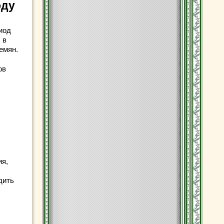
оду
иод
 в
емян.
ов
ия,
дить