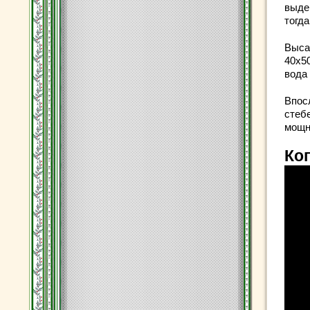
выде
тогда
Выса
40х5
вода
Впос
стеб
мощн
Ког