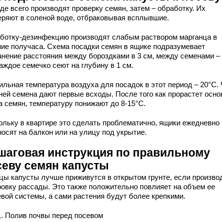
де всего производят проверку семян, затем – обработку. Их
еряют в соленой воде, отбраковывая всплывшие.
ботку-дезинфекцию производят слабым раствором марганца в
ние получаса. Схема посадки семян в ящике подразумевает
анение расстояния между бороздками в 3 см, между семенами – 
аждое семечко сеют на глубину в 1 см.
ильная температура воздуха для посадок в этот период – 20°C.
дней семена дают первые всходы. После того как прорастет осно
а семян, температуру понижают до 8-15°C.
ольку в квартире это сделать проблематично, ящики ежедневно
осят на балкон или на улицу под укрытие.
шаговая инструкция по правильному
севу семян капусты
цы капусты лучше приживутся в открытом грунте, если произво
ровку рассады. Это также положительно повлияет на объем ее
евой системы, а сами растения будут более крепкими.
1. Полив почвы перед посевом