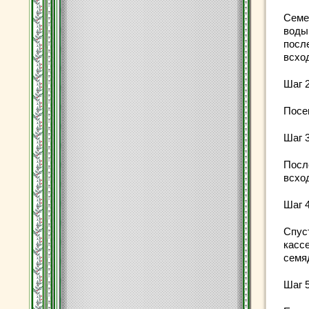
Семе
воды
посл
всхо
Шаг 
Посе
Шаг 
Посл
всхо
Шаг 
Спус
касс
семя
Шаг 