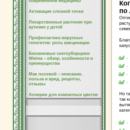
современной медицины
Ког
по
Активация слезной точки
Опти
Лекарственные растения при
раст
аутизме у детей
семе
Профилактика вирусных
Благ
гепатитов: роль вакцинации
капус
Бензиновые снегоуборщики
Weima – обзор, особенности и
·
преимущества
·
Мак полевой – описание,
·
польза и вред, рецепты,
·
отзывы
Но т
Аспирин для комнатных цветов
так 
вытя
катег
·