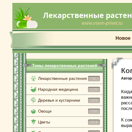
www.vsem-privet.ru
Новое
Темы лекарственных растений
Ко
Лекарственные растения
Автор
92
Народная медицина
135
Когд
важн
Деревья и кустарники
368
расс
посл
Овощи
590
К со
Цветы
654
выра