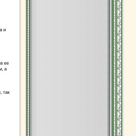
а и
в ее
, а
, так