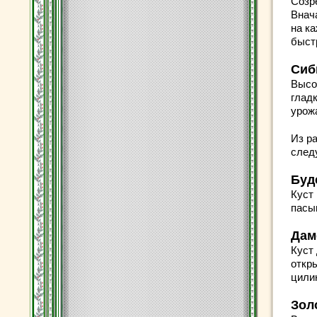
Созр
Внача
на ка
быст
Сиб
Высот
гладк
урожа
Из р
след
Буд
Куст
пасы
Дам
Куст 
откры
цилин
Зол