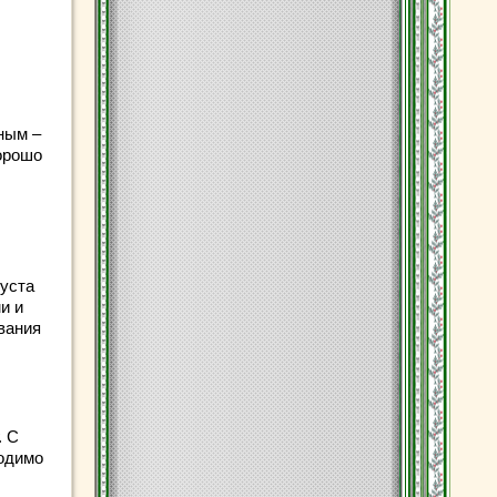
ным –
хорошо
куста
и и
вания
. С
ходимо