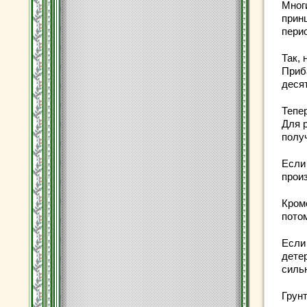
Мног
принц
пери
Так, 
Приб
деся
Тепе
Для 
получ
Если
прои
Кром
пото
Если
дете
силь
Грунт