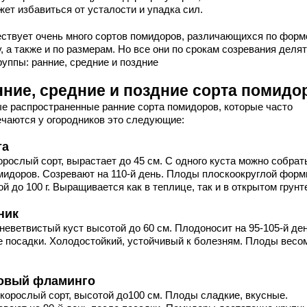
ет избавиться от усталости и упадка сил.
ствует очень много сортов помидоров, различающихся по форм
, а также и по размерам. Но все они по срокам созревания делят
руппы: ранние, средние и поздние
нние, средние и поздние сорта помидо
е распространенные ранние сорта помидоров, которые часто
ечаются у огородников это следующие:
та
рослый сорт, вырастает до 45 см. С одного куста можно собрат
омидоров. Созревают на 110-й день. Плоды плоскоокруглой форм
й до 100 г. Выращивается как в теплице, так и в открытом грунт
ник
неветвистый куст высотой до 60 см. Плодоносит на 95-105-й де
е посадки. Холодостойкий, устойчивый к болезням. Плоды весо
овый фламинго
корослый сорт, высотой до100 см. Плоды сладкие, вкусные.