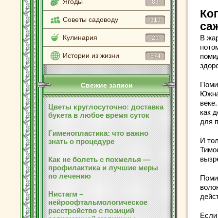
Ягоды
83
Ко
Советы садоводу
310
са
Кулинария
В жа
20
пото
Истории из жизни
помид
574
здор
Поми
Свежие записи
Южная
веке
Цветы круглосуточно: доставка
как 
букета в любое время суток
для 
Гименопластика: что важно
И то
знать о процедуре
Тимо
вызр
Как не болеть с похмелья —
профилактика и лучшие меры
по лечению
Поми
воло
Нистагм –
дейс
нейроофтальмологическое
расстройство с позиций
Если