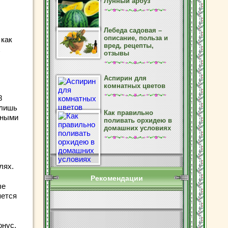
Лунный арбуз
Лебеда садовая –
описание, польза и
 как
вред, рецепты,
х
отзывы
Аспирин для
комнатных цветов
8
 лишь
Как правильно
дными
поливать орхидею в
домашних условиях
лях.
Рекомендации
ые
яется
онус,