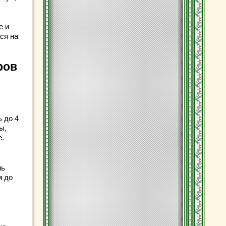
е и
ся на
ров
ь до 4
ы,
е.
нь
м до