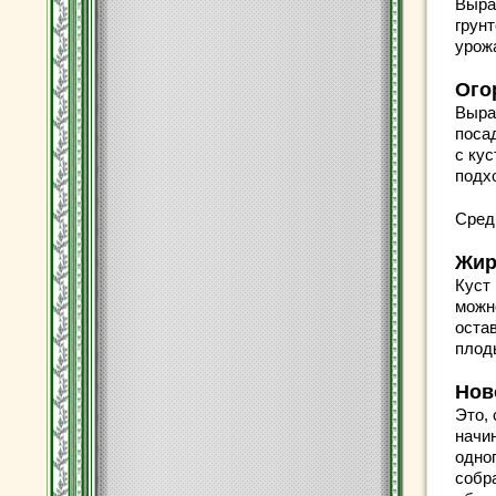
Выра
грунт
урож
Ого
Выра
поса
с кус
подх
Сред
Жи
Куст 
можн
оста
плод
Нов
Это, 
начин
одног
собр