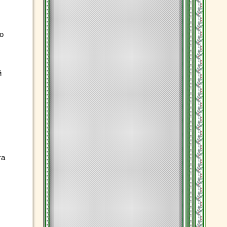
о
й
та