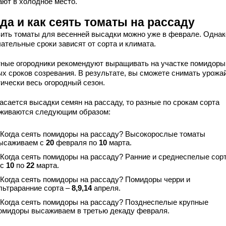
ают в холодное место.
да и как сеять томаты на рассаду
вить томаты для весенней высадки можно уже в феврале. Однак
ательные сроки зависят от сорта и климата.
ные огородники рекомендуют выращивать на участке помидоры
ых сроков созревания. В результате, вы сможете снимать урожа
тически весь огородный сезон.
асается высадки семян на рассаду, то разные по срокам сорта
живаются следующим образом:
 Когда сеять помидоры на рассаду? Высокорослые томаты
ысаживаем с
20
февраля по
10
марта.
 Когда сеять помидоры на рассаду? Ранние и среднеспелые сор
 с
10
по
22
марта.
 Когда сеять помидоры на рассаду? Помидоры черри и
льтраранние сорта –
8,9,14
апреля.
 Когда сеять помидоры на рассаду? Позднеспелые крупные
омидоры высаживаем в третью декаду февраля.