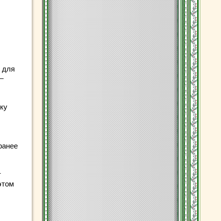
 для
–
ку
ранее
т
этом