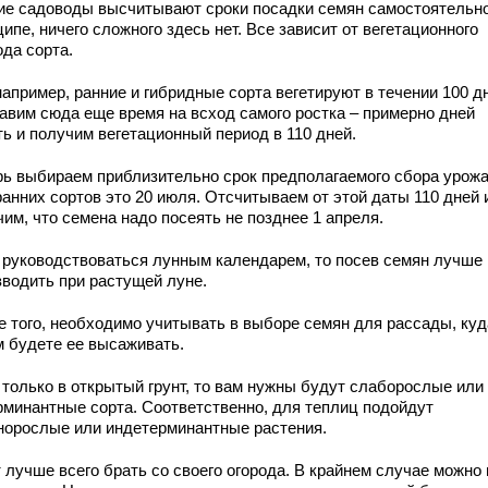
ие садоводы высчитывают сроки посадки семян самостоятельно
ипе, ничего сложного здесь нет. Все зависит от вегетационного
ода сорта.
например, ранние и гибридные сорта вегетируют в течении 100 д
авим сюда еще время на всход самого ростка – примерно дней
ть и получим вегетационный период в 110 дней.
рь выбираем приблизительно срок предполагаемого сбора урожа
ранних сортов это 20 июля. Отсчитываем от этой даты 110 дней 
им, что семена надо посеять не позднее 1 апреля.
 руководствоваться лунным календарем, то посев семян лучше
зводить при растущей луне.
е того, необходимо учитывать в выборе семян для рассады, куд
м будете ее высаживать.
 только в открытый грунт, то вам нужны будут слаборослые или
рминантные сорта. Соответственно, для теплиц подойдут
норослые или индетерминантные растения.
 лучше всего брать со своего огорода. В крайнем случае можно 