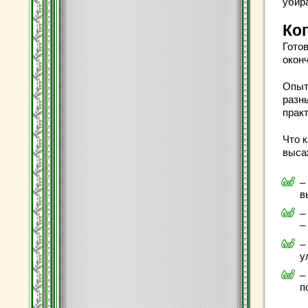
убир
Ког
Гото
оконч
Опыт
разн
прак
Что к
выса
–
в
–
–
–
у
–
п