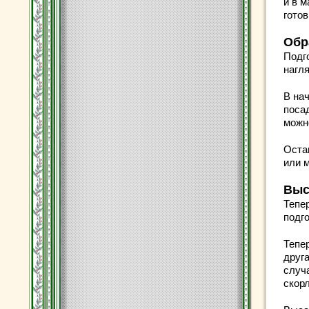
и в м
готов
Обр
Подг
нагл
В на
посад
можн
Оста
или 
Выс
Тепе
подг
Тепер
друг
случ
скор