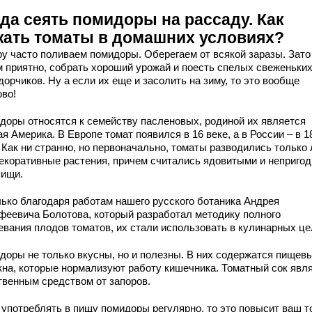
гда сеять помидоры на рассаду. Как
жать томаты в домашних условиях?
ру часто поливаем помидоры. Оберегаем от всякой заразы. Зато
м приятно, собрать хороший урожай и поесть спелых свеженьки
орчиков. Ну а если их еще и засолить на зиму, то это вообще
ово!
доры относятся к семейству пасленовых, родиной их является
 Америка. В Европе томат появился в 16 веке, а в России – в 1
. Как ни странно, но первоначально, томаты разводились только
декоративные растения, причем считались ядовитыми и неприго
пищи.
лько благодаря работам нашего русского ботаника Андрея
феевича Болотова, который разработал методику полного
евания плодов томатов, их стали использовать в кулинарных це
доры не только вкусны, но и полезны. В них содержатся пищев
кна, которые нормализуют работу кишечника. Томатный сок явл
твенным средством от запоров.
 употреблять в пищу помидоры регулярно, то это повысит ваш т