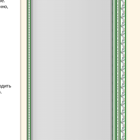
ые.
чно,
одить
.