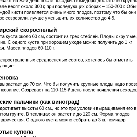
евают на 90-й день после посадки. Помидоры достаточно крупн
ле весят около 300 г, при последующих сборах – 150-200 г. Обы
ждой кисти появляется очень много плодов, поэтому что бы они
ро созревали, лучше уменьшить их количество до 4-5.
ирский скороспелый
а куста около 60 см, состоит из трех стеблей. Плоды округлые,
ие. С одного куста при хорошем уходе можно получить до 1 кг
я. Масса плодов 60-110 г.
аспространенных среднеспелых сортов, хотелось бы отметить
ующие:
еновка
 вырастает до 70 см. Что бы получить крупные плоды надо пров
нкование. Созревает на 110-115-й день после появления всходов
ские пальчики (как виноград)
достигает высоты 60 см., но это при условии выращивания его в
том грунте. В теплицах он растет и до 120 см. Форма плодов
дрическая. С одного куста можно собрать до 3 кг. помидор.
отые купола