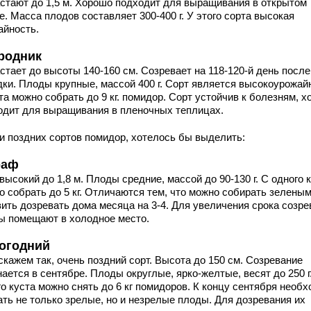
стают до 1,5 м. Хорошо подходит для выращивания в открытом
е. Масса плодов составляет 300-400 г. У этого сорта высокая
айность.
родник
стает до высоты 140-160 см. Созревает на 118-120-й день после
дки. Плоды крупные, массой 400 г. Сорт является высокоурожай
та можно собрать до 9 кг. помидор. Сорт устойчив к болезням, 
одит для выращивания в пленочных теплицах.
и поздних сортов помидор, хотелось бы выделить:
раф
высокий до 1,8 м. Плоды средние, массой до 90-130 г. С одного 
о собрать до 5 кг. Отличаются тем, что можно собирать зеленым
вить дозревать дома месяца на 3-4. Для увеличения срока созре
ы помещают в холодное место.
огодний
скажем так, очень поздний сорт. Высота до 150 см. Созревание
ается в сентябре. Плоды округлые, ярко-желтые, весят до 250 г
о куста можно снять до 6 кг помидоров. К концу сентября необ
ать не только зрелые, но и незрелые плоды. Для дозревания их