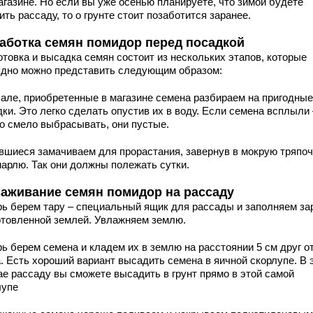
агазине. Но если вы уже осенью планируете, что зимой будете
ить рассаду, то о грунте стоит позаботится заранее.
аботка семян помидор перед посадкой
отовка и высадка семян состоит из нескольких этапов, которые
ядно можно представить следующим образом:
чале, приобретенные в магазине семена разбираем на пригодные
ки. Это легко сделать опустив их в воду. Если семена всплыли 
о смело выбрасывать, они пустые.
вшиеся замачиваем для прорастания, завернув в мокрую тряпоч
марлю. Так они должны полежать сутки.
аживание семян помидор на рассаду
рь берем тару – специальный ящик для рассады и заполняем за
отовленной землей. Увлажняем землю.
ь берем семена и кладем их в землю на расстоянии 5 см друг о
а. Есть хороший вариант высадить семена в яичной скорлупе. В 
ае рассаду вы сможете высадить в грунт прямо в этой самой
лупе