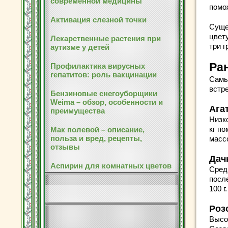
современной медицины
помож
Активация слезной точки
Суще
цвету
Лекарственные растения при
три г
аутизме у детей
Ра
Профилактика вирусных
гепатитов: роль вакцинации
Самы
встр
Бензиновые снегоуборщики
Weima – обзор, особенности и
Ага
преимущества
Низко
кг п
Мак полевой – описание,
польза и вред, рецепты,
массо
отзывы
Дач
Аспирин для комнатных цветов
Сред
посл
100 г.
Роз
Высо