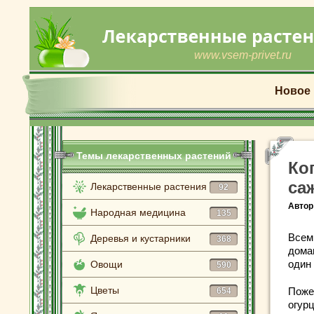
www.vsem-privet.ru
Новое
Темы лекарственных растений
Ко
са
Лекарственные растения
92
Автор
Народная медицина
135
Всем 
Деревья и кустарники
368
дома
один
Овощи
590
Цветы
Поже
654
огур