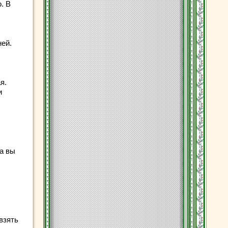
. В
ней.
я.
и
а вы
взять