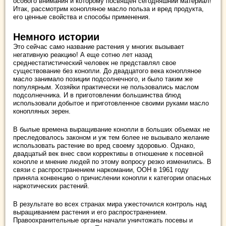
особого внимания и которому посвящен сегодняшний материал!
Итак, рассмотрим конопляное масло польза и вред продукта,
его ценные свойства и способы применения.
Немного истории
Это сейчас само название растения у многих вызывает
негативную реакцию! А еще сотню лет назад
среднестатистический человек не представлял свое
существование без конопли. До двадцатого века конопляное
масло занимало позиции подсолнечного, и было таким же
популярным. Хозяйки практически не пользовались маслом
подсолнечника. И в приготовлении большинства блюд
использовали добытое и приготовленное своими руками масло
конопляных зерен.
В былые времена выращивание конопли в больших объемах не
преследовалось законом и уж тем более не вызывало желание
использовать растение во вред своему здоровью. Однако,
двадцатый век внес свои коррективы в отношение к посевной
конопле и мнение людей по этому вопросу резко изменились. В
связи с распространением наркомании, ООН в 1961 году
приняла конвенцию о причислении конопли к категории опасных
наркотических растений.
В результате во всех странах мира ужесточился контроль над
выращиванием растения и его распространением.
Правоохранительные органы начали уничтожать посевы и