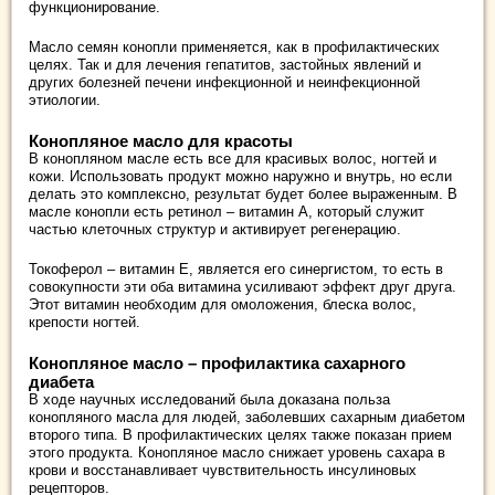
функционирование.
Масло семян конопли применяется, как в профилактических
целях. Так и для лечения гепатитов, застойных явлений и
других болезней печени инфекционной и неинфекционной
этиологии.
Конопляное масло для красоты
В конопляном масле есть все для красивых волос, ногтей и
кожи. Использовать продукт можно наружно и внутрь, но если
делать это комплексно, результат будет более выраженным. В
масле конопли есть ретинол – витамин А, который служит
частью клеточных структур и активирует регенерацию.
Токоферол – витамин Е, является его синергистом, то есть в
совокупности эти оба витамина усиливают эффект друг друга.
Этот витамин необходим для омоложения, блеска волос,
крепости ногтей.
Конопляное масло – профилактика сахарного
диабета
В ходе научных исследований была доказана польза
конопляного масла для людей, заболевших сахарным диабетом
второго типа. В профилактических целях также показан прием
этого продукта. Конопляное масло снижает уровень сахара в
крови и восстанавливает чувствительность инсулиновых
рецепторов.