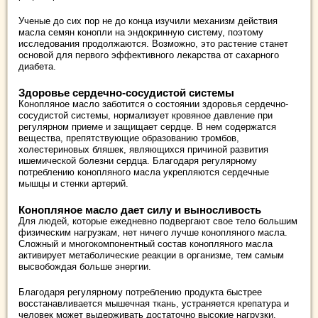
Ученые до сих пор не до конца изучили механизм действия
масла семян конопли на эндокринную систему, поэтому
исследования продолжаются. Возможно, это растение станет
основой для первого эффективного лекарства от сахарного
диабета.
Здоровье сердечно-сосудистой системы
Конопляное масло заботится о состоянии здоровья сердечно-
сосудистой системы, нормализует кровяное давление при
регулярном приеме и защищает сердце. В нем содержатся
вещества, препятствующие образованию тромбов,
холестериновых бляшек, являющихся причиной развития
ишемической болезни сердца. Благодаря регулярному
потреблению конопляного масла укрепляются сердечные
мышцы и стенки артерий.
Конопляное масло дает силу и выносливость
Для людей, которые ежедневно подвергают свое тело большим
физическим нагрузкам, нет ничего лучше конопляного масла.
Сложный и многокомпонентный состав конопляного масла
активирует метаболические реакции в организме, тем самым
высвобождая больше энергии.
Благодаря регулярному потреблению продукта быстрее
восстанавливается мышечная ткань, устраняется крепатура и
человек может выдерживать достаточно высокие нагрузки.