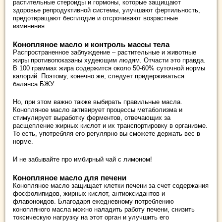
растительные стероиды и гормоны, которые защищают
здоровье репродуктивной системы, улучшают фертильность,
предотвращают бесплодие и отсрочивают возрастные
изменения.
Конопляное масло и контроль массы тела
Распространенное заблуждение – растительные и животные
жиры противопоказаны худеющим людям. Отчасти это правда.
В 100 граммах жира содержится около 50-60% суточной нормы
калорий. Поэтому, конечно же, следует придерживаться
баланса БЖУ.
Но, при этом важно также выбирать правильные масла.
Конопляное масло активирует процессы метаболизма и
стимулирует выработку ферментов, отвечающих за
расщепление жирных кислот и их транспортировку в организме.
То есть, употребляя его регулярно вы сможете держать вес в
норме.
И не забывайте про имбирный чай с лимоном!
Конопляное масло для печени
Конопляное масло защищает клетки печени за счет содержания
фосфолипидов, жирных кислот, антиоксидантов и
флавоноидов. Благодаря ежедневному потреблению
конопляного масла можно наладить работу печени, снизить
токсическую нагрузку на этот орган и улучшить его