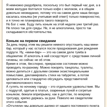
Я немножко раздобрела, поскольку это был первый час дня, а в
моем желудке болтался только кофе с молоком, и в общем
довольно неожиданно, потому что на самом деле наша беседа
касалась коньяка (не учитывая мой ответ) только поверхностно,
и я точно не планировала такого поворота.
Но Бог с ним. Буду пить коньяк на этой неделе уже третий раз.
Не плохо так для среды. Не, я не алкоголичка, просто так
складываются обстоятельства.
Коньяк на первом свидании
За день перед этим мы решили немного опустошить наш мини-
бар, который у нас остался после празднования дня рождения
подруги. Ну, «мини-бар» — это на самом деле тумба в
общежитии. И алкоголь в ней соседствует с средствами личной
гигиены, но сейчас не об этом.
Время в этом, бесспорно, прекрасном состоянии можно
проводить по-разному. Можно покорять танцполы, туалеты,
можно делиться с друзьями своими экзистенциальными
помыслами, декламировать стихи на табуретке, а потом
целоваться или стандартно обсуждать представителей
противоположного пола.
А гулять по ночному городу – это отдельное удовольствие. Мы
с подругой, одетые в платья, озаренные луной и согретые
коньяком, бежали вприпрыжку, как в детстве, по мокрому
тротуару, крепко держась за руки. Повезло же свидетелям
этого события.
«Отгуляли» мы довольно далеко от нашего постоянного пункта