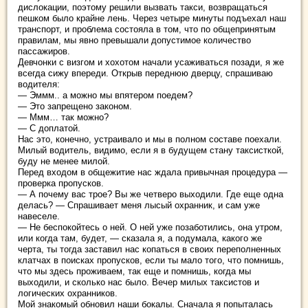
дислокации, поэтому решили вызвать такси, возвращаться
пешком было крайне лень. Через четыре минуты подъехал наш
транспорт, и проблема состояла в том, что по общепринятым
правилам, мы явно превышали допустимое количество
пассажиров.
Девчонки с визгом и хохотом начали усаживаться позади, я же
всегда сижу впереди. Открыв переднюю дверцу, спрашиваю
водителя:
— Эммм.. а можно мы впятером поедем?
— Это запрещено законом.
— Ммм… так можно?
— С доплатой.
Нас это, конечно, устраивало и мы в полном составе поехали.
Милый водитель, видимо, если я в будущем стану таксисткой,
буду не менее милой.
Перед входом в общежитие нас ждала привычная процедура —
проверка пропусков.
— А почему вас трое? Вы же четверо выходили. Где еще одна
делась? — Спрашивает меня лысый охранник, и сам уже
навеселе.
— Не беспокойтесь о ней. О ней уже позаботились, она утром,
или когда там, будет, — сказала я, а подумала, какого же
черта, ты тогда заставил нас копаться в своих переполненных
клатчах в поисках пропусков, если ты мало того, что помнишь,
что мы здесь проживаем, так еще и помнишь, когда мы
выходили, и сколько нас было. Вечер милых таксистов и
логических охранников.
Мой знакомый обновил наши бокалы. Сначала я попыталась