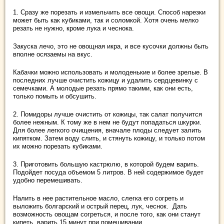
1. Сразу же порезать и измельчить все овощи. Способ нарезки
может быть как кубиками, так и соломкой. Хотя очень мелко
резать не нужно, кроме лука и чеснока.
Закуска лечо, это не овощная икра, и все кусочки должны быть
вполне осязаемы на вкус.
Кабачки можно использовать и молоденькие и более зрелые. В
последних лучше очистить кожицу и удалить сердцевинку с
семечками. А молодые резать прямо такими, как они есть,
только помыть и обсушить.
2. Помидоры лучше очистить от кожицы, так салат получится
более нежным. К тому же в нем не будут попадаться шкурки.
Для более легкого очищения, вначале плоды следует залить
кипятком. Затем воду слить, и стянуть кожицу, и только потом
их можно порезать кубиками.
3. Приготовить большую кастрюлю, в которой будем варить.
Подойдет посуда объемом 5 литров. В ней содержимое будет
удобно перемешивать.
Налить в нее растительное масло, слегка его согреть и
выложить болгарский и острый перец, лук, чеснок. Дать
возможность овощам согреться, и после того, как они станут
кипеть, варить 15 минут при помешивании.