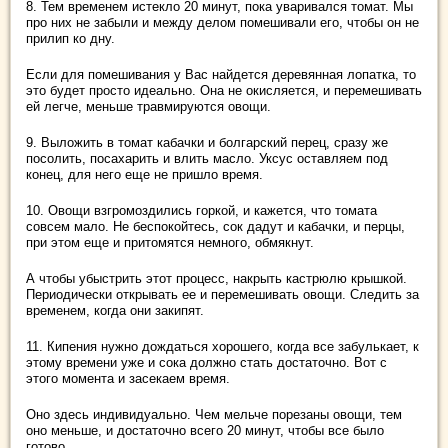
8. Тем временем истекло 20 минут, пока уваривался томат. Мы
про них не забыли и между делом помешивали его, чтобы он не
прилип ко дну.
Если для помешивания у Вас найдется деревянная лопатка, то
это будет просто идеально. Она не окисляется, и перемешивать
ей легче, меньше травмируются овощи.
9. Выложить в томат кабачки и болгарский перец, сразу же
посолить, посахарить и влить масло. Уксус оставляем под
конец, для него еще не пришло время.
10. Овощи взгромоздились горкой, и кажется, что томата
совсем мало. Не беспокойтесь, сок дадут и кабачки, и перцы,
при этом еще и притомятся немного, обмякнут.
А чтобы убыстрить этот процесс, накрыть кастрюлю крышкой.
Периодически открывать ее и перемешивать овощи. Следить за
временем, когда они закипят.
11. Кипения нужно дождаться хорошего, когда все забулькает, к
этому времени уже и сока должно стать достаточно. Вот с
этого момента и засекаем время.
Оно здесь индивидуально. Чем мельче порезаны овощи, тем
оно меньше, и достаточно всего 20 минут, чтобы все было
готово.