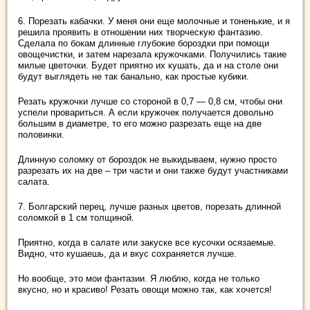
6. Порезать кабачки. У меня они еще молочные и тоненькие, и я
решила проявить в отношении них творческую фантазию.
Сделала по бокам длинные глубокие бороздки при помощи
овощечистки, и затем нарезала кружочками. Получились такие
милые цветочки. Будет приятно их кушать, да и на столе они
будут выглядеть не так банально, как простые кубики.
Резать кружочки лучше со стороной в 0,7 — 0,8 см, чтобы они
успели провариться. А если кружочек получается довольно
большим в диаметре, то его можно разрезать еще на две
половинки.
Длинную соломку от бороздок не выкидываем, нужно просто
разрезать их на две – три части и они также будут участниками
салата.
7. Болгарский перец, лучше разных цветов, порезать длинной
соломкой в 1 см толщиной.
Приятно, когда в салате или закуске все кусочки осязаемые.
Видно, что кушаешь, да и вкус сохраняется лучше.
Но вообще, это мои фантазии. Я люблю, когда не только
вкусно, но и красиво! Резать овощи можно так, как хочется!