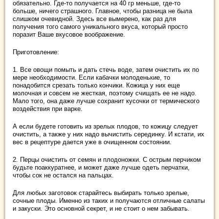
обязательно. Где-то получается на 40 гр меньше, где-то
больше, ничего страшного. Главное, чтобы разница не была
слишком очевидной. Здесь все вымерено, как раз для
получения того самого уникального вкуса, который просто
поразит Ваше вкусовое воображение.
Приготовление:
1. Все овощи помыть и дать стечь воде, затем очистить их по
мере необходимости. Если кабачки молоденькие, то
понадобится срезать только кончики. Кожица у них еще
молочная и совсем не жесткая, поэтому счищать ее не надо.
Мало того, она даже лучше сохранит кусочки от термического
воздействия при варке.
А если будете готовить из зрелых плодов, то кожицу следует
очистить, а также у них надо вычистить серединку. И кстати, их
вес в рецептуре дается уже в очищенном состоянии.
2. Перцы очистить от семян и плодоножки. С острым перчиком
будьте поаккуратнее, и может даже лучше одеть перчатки,
чтобы сок не остался на пальцах.
Для любых заготовок старайтесь выбирать только зрелые,
сочные плоды. Именно из таких и получаются отличные салаты
и закуски. Это основной секрет, и не стоит о нем забывать.