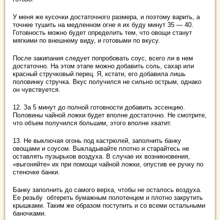
У меня же кусочки достаточного размера, и поэтому варить, а
точнее тушить на медленном огне я их буду минут 35 — 40.
Готовность можно будет определить тем, что овощи станут
мягкими по внешнему виду, и готовыми по вкусу.
После закипания следует попробовать соус, всего ли в нем
достаточно. На этом этапе можно добавить соль, сахар или
красный стручковый перец. Я, кстати, его добавила лишь
половинку стручка. Вкус получился не сильно острым, однако
он чувствуется.
12. За 5 минут до полной готовности добавить эссенцию.
Половины чайной ложки будет вполне достаточно. Не смотрите,
что объем получился большим, этого вполне хватит.
13. Не выключая огонь под кастрюлей, заполнить банку
овощами и соусом. Выкладывайте плотно и старайтесь не
оставлять пузырьков воздуха. В случае их возникновения,
«выгоняйте» их при помощи чайной ложки, опустив ее ручку по
стеночке банки.
Банку заполнить до самого верха, чтобы не осталось воздуха.
Ее резьбу обтереть бумажным полотенцем и плотно закрутить
крышками. Таким же образом поступить и со всеми остальными
баночками.