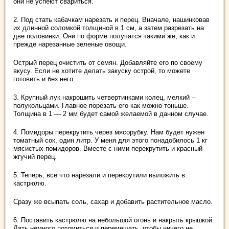
они не успеют свариться.
2. Под стать кабачкам нарезать и перец. Вначале, нашинковав
их длинной соломкой толщиной в 1 см, а затем разрезать на
две половинки. Они по форме получатся такими же, как и
прежде нарезанные зеленые овощи.
Острый перец очистить от семян. Добавляйте его по своему
вкусу. Если не хотите делать закуску острой, то можете
готовить и без него.
3. Крупный лук накрошить четвертинками колец, мелкий –
полукольцами. Главное порезать его как можно тоньше.
Толщина в 1 — 2 мм будет самой желаемой в данном случае.
4. Помидоры перекрутить через мясорубку. Нам будет нужен
томатный сок, один литр. У меня для этого понадобилось 1 кг
мясистых помидоров. Вместе с ними перекрутить и красный
жгучий перец.
5. Теперь, все что нарезали и перекрутили выложить в
кастрюлю.
Сразу же всыпать соль, сахар и добавить растительное масло.
6. Поставить кастрюлю на небольшой огонь и накрыть крышкой.
Дать немного потомиться и перемешать, чтобы ничего не