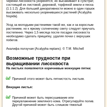
черенки лисохвоста укоренятся, их высаживают в субстрат,
состоящий из листовой, дерновой, торфяной земли и песка
(1:1:1:2). Для большей декоративности можно в один горшок
высаживать несколько укоренившихся растений (Acalypha
hispida).
Уход за молодыми растениями такой же, как и за взрослым
растением, но к яркому солнечному свету следует приучать
постепенно. Через 1,5 месяца после посадки лисохвоста
необходимо сделать прищипку, удаляя почки с верхушек
побегов.
Акалифа ползучая (Acalypha reptans). © T.M. Mitchell
Возможные трудности при
выращивании лисохвоста
На листьях появляются коричневые мокнущие пятна:
Причиной этого может быть пятнистость листьев.
Вянущие листья:
Причиной может быть пересушивание или
переувлажнение земляного кома. Отрегулируйте полив.
Другой причиной может быть слишком тяжелый