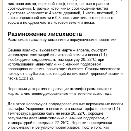
листовая земля, верховой торф, песок, взятые в равном
соотношении. В разных источниках соотношение частей
субстрата колеблется: 4 части дерновой, 1 часть листовой, 2
части парниковой земли и 0,5 песка или кислого верхового
торфа и по одной части листовой земли и песка.
Размножение лисохвоста
Размножают акалифу семенами и верхушечными черенками.
Семена акалифы высевают в марте – апреле, субстрат
используют состоящий из листовой земли и песка (1:1).
Необходимо поддерживать температуру 20..22°C, при
использовании мини-теплички с нижним подогревом
проращивание семян происходит быстрее. Сеянцы лисохвоста
пикируют в субстрат, состоящий из листовой, дерновой земли и
песка (1:1:1,2).
Черенками декоративно цветущие акалифы размножают в
марте, а лиственно-декоративные — в течение всего года.
Для этого используют полуодревесневшие верхушечные побеги
акалифы. Укореняют в песке или в смеси торфа с песком (1:1).
Температура должна быть не ниже 20..22°C, хорошие
результаты дает мини-тепличка с нижним подогревом, с
температурой в пределах 22..25°C. Черенки периодически
опрыскивают и регулярно проветривают. После того, как