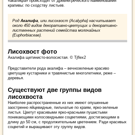
«акалифа» происходит от древнегреческого наименования
крапивы: по сходству листьев.
Род
Акалифа
, или лисохвост (Acalypha) насчитывает
около 450 видов декоративно-цветущих и декоративно-
лиственных растений семейства молочайных
(Euphorbiaceae).
Лисохвост фото
Акалифа щетинисто-волосистая. © Tjflex2
Представители рода акалифа – вечнозеленые красиво
цветущие кустарники и травянистые многолетники, реже –
деревья.
Существуют две группы видов
лисохвоста
Наиболее распространенные из них имеют опушенные
заостренно яйцевидные, пильчатые по краям, ярко-зеленые
листья. Цветут красивыми ярко-красными пушистыми
поникающими колосовидными соцветиями, достигающими в
длину до 50 см, с продолжительным цветением. Ради красивых
соцветий и выращивают эту группу видов.