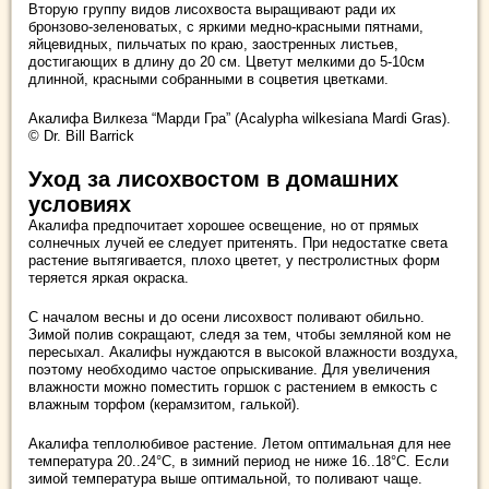
Вторую группу видов лисохвоста выращивают ради их
бронзово-зеленоватых, с яркими медно-красными пятнами,
яйцевидных, пильчатых по краю, заостренных листьев,
достигающих в длину до 20 см. Цветут мелкими до 5-10см
длинной, красными собранными в соцветия цветками.
Акалифа Вилкеза “Марди Гра” (Acalypha wilkesiana Mardi Gras).
© Dr. Bill Barrick
Уход за лисохвостом в домашних
условиях
Акалифа предпочитает хорошее освещение, но от прямых
солнечных лучей ее следует притенять. При недостатке света
растение вытягивается, плохо цветет, у пестролистных форм
теряется яркая окраска.
С началом весны и до осени лисохвост поливают обильно.
Зимой полив сокращают, следя за тем, чтобы земляной ком не
пересыхал. Акалифы нуждаются в высокой влажности воздуха,
поэтому необходимо частое опрыскивание. Для увеличения
влажности можно поместить горшок с растением в емкость с
влажным торфом (керамзитом, галькой).
Акалифа теплолюбивое растение. Летом оптимальная для нее
температура 20..24°С, в зимний период не ниже 16..18°С. Если
зимой температура выше оптимальной, то поливают чаще.