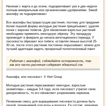
Начиная с марта и до осени, подкармливают раз в две недели
полным минеральным или органическими удобрениями. Зимой
акалифу не подкармливают.
Все акалифы быстрорастущие растения, поэтому для придания
более пышной формы молодые растения прищипывают, удаляя
почки с верхних побегов. Для обновления взрослых растений
необходимо применять ежегодную обрезку. Эту процедуру
производят в феврале до начала вегетационного периода. У
лисохвоста обрезают все побеги, оставляя пеньки высотой 25-
30 см, после этого растение постоянно опрыскивают, можно для
лучшей адаптации надеть прозрачный полиэтиленовый пакет.
Работая с акалифой, соблюдайте осторожность, так
как все части растения содержат ядовитый сок.
Акалифа, или лисохвост. © Hort Group
Молодые растения пересаживают ежегодно, взрослые
экземпляры – каждые 3-4 года, если лисохвост утратил свою
декоративность, то его обновляют укоренением черенков.
Почвенная смесь для выращивания лисохвоста должна быть
легкой, проницаемой для воды и воздуха. Ее состав: дерновая,