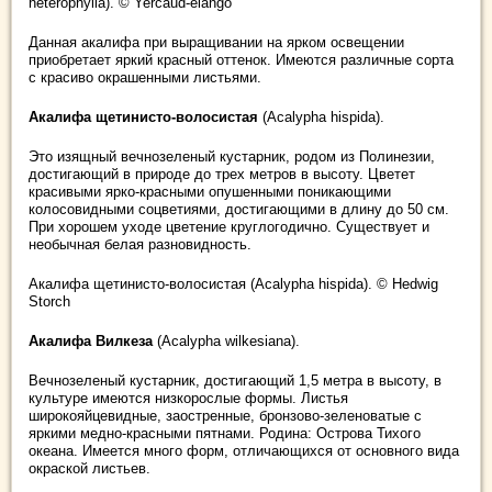
heterophylla). © Yercaud-elango
Данная акалифа при выращивании на ярком освещении
приобретает яркий красный оттенок. Имеются различные сорта
с красиво окрашенными листьями.
Акалифа щетинисто-волосистая
(Acalypha hispida).
Это изящный вечнозеленый кустарник, родом из Полинезии,
достигающий в природе до трех метров в высоту. Цветет
красивыми ярко-красными опушенными поникающими
колосовидными соцветиями, достигающими в длину до 50 см.
При хорошем уходе цветение круглогодично. Существует и
необычная белая разновидность.
Акалифа щетинисто-волосистая (Acalypha hispida). © Hedwig
Storch
Акалифа Вилкеза
(Acalypha wilkesiana).
Вечнозеленый кустарник, достигающий 1,5 метра в высоту, в
культуре имеются низкорослые формы. Листья
широкояйцевидные, заостренные, бронзово-зеленоватые с
яркими медно-красными пятнами. Родина: Острова Тихого
океана. Имеется много форм, отличающихся от основного вида
окраской листьев.