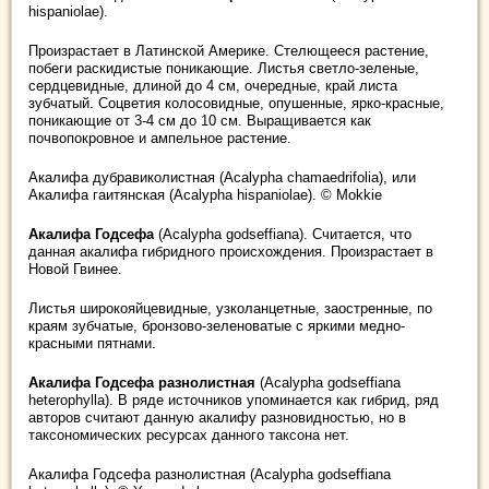
hispaniolae).
Произрастает в Латинской Америке. Стелющееся растение,
побеги раскидистые поникающие. Листья светло-зеленые,
сердцевидные, длиной до 4 см, очередные, край листа
зубчатый. Соцветия колосовидные, опушенные, ярко-красные,
поникающие от 3-4 см до 10 см. Выращивается как
почвопокровное и ампельное растение.
Акалифа дубравиколистная (Acalypha chamaedrifolia), или
Акалифа гаитянская (Acalypha hispaniolae). © Mokkie
Акалифа Годсефа
(Acalypha godseffiana). Считается, что
данная акалифа гибридного происхождения. Произрастает в
Новой Гвинее.
Листья широкояйцевидные, узколанцетные, заостренные, по
краям зубчатые, бронзово-зеленоватые с яркими медно-
красными пятнами.
Акалифа Годсефа разнолистная
(Acalypha godseffiana
heterophylla). В ряде источников упоминается как гибрид, ряд
авторов считают данную акалифу разновидностью, но в
таксономических ресурсах данного таксона нет.
Акалифа Годсефа разнолистная (Acalypha godseffiana