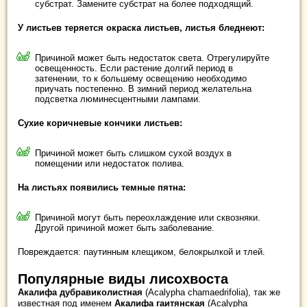
субстрат. Замените субстрат на более подходящий.
У листьев теряется окраска листьев, листья бледнеют:
Причиной может быть недостаток света. Отрегулируйте
освещенность. Если растение долгий период в
затенении, то к большему освещению необходимо
приучать постепенно. В зимний период желательна
подсветка люминесцентными лампами.
Сухие коричневые кончики листьев:
Причиной может быть слишком сухой воздух в
помещении или недостаток полива.
На листьях появились темные пятна:
Причиной могут быть переохлаждение или сквозняки.
Другой причиной может быть заболевание.
Повреждается: паутинным клещиком, белокрылкой и тлей.
Популярные виды лисохвоста
Акалифа дубравиколистная
(Acalypha chamaedrifolia), так же
известная под именем
Акалифа гаитянская
(Acalypha