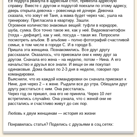
Её подруга рванула в адресный стол, привезла адресную
справку. Вместе с другом и подругой поехали по этому адресу,
дверь открыла девочка – ровесница её дочери. Девочка
сказала, что зовут её Таня, а мама будет через час, ушла на
тренировку. Пригласила в квартиру. Зашли.
Огромное количество знакомых вещей: туфли в коридоре,
шуба, сумка. Все точно такое же, как у неё. Видеомагнитофон
(тогда – дефицит), как у неё, посуда – такая же. Попросили
посмотреть альбом. В альбоме – полно фотографий счастливой
семьи, в том числе в городе С. И в городе Б.
Пришла эта женщина. Познакомились. Все друг другу
рассказали. Оказалось, что приезжали они к нему друг за
другом. Сначала его жена – на неделю, потом – Нина. А его
начальство и друзья все знали. И вещи он им покупал
одинаковые. Дома бывал по 2-3 дня в неделю, говорил про
командировки.
Выяснили, что из каждой командировки он сначала приезжал к
Нине, дня через 2 – к жене. Рыдали все до утра. Обещали друг
другу расстаться с ним. Она рассталась.
Через год он пришел, она его не приняла. Через 10 лет
встретились случайно. Она узнала, что с женой они не
расстались и счастливо живут до сих пор.
Любовь к двум женщинам — история из жизни
Понравилась статья? Поделись с друзьями в соц.сетях: