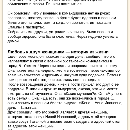
объяснения в любви. Решили пожениться.
Он объяснил, что у военных в командировке нет на руках
паспортов, поэтому запись о браке будет сделана в военном
билете его начальством, а когда он вернется, им поставят
штампы в паспортах.
Собрались его друзья, устроили вечеринку. Было весело и
вообще здорово, она была счастлива. Через неделю улетела
домой.
Любовь к двум женщинам — история из жизни
Еще через месяц он приехал на один день, сообщил что его
направляют в связи с военной обстановкой комендантом в
город Б. Улетел. Через три недели попросил приехать к нему.
Она прилетела на неделю, жили в гостинице, перезнакомил со
всем начальством и друзьями, накупил кучу подарков. Потом к
ним прилетел её отец, они остались еще на неделю.
После возвращения домой, к ней в гости пришел его друг с её
подругой. Выпили и друг не выдержал, сказав, что «не может
смотреть на её мучения». Она: «Какие мучения?». Он: «А у него
есть семья». Она: «Да есть, они же поженились в городе С.,
она и запись в военном билете видела: «Жена – Нина Ивановна,
дочь – Татьяна».
Друг сообщил, что его женой является другая женщина,
которую также зовут Ниной Ивановной, а дочь этой женщина
также зовут Татьяной и посоветовал съездить в адресный стол
за адресом этой женщины.