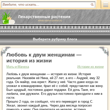
www.vsem-privet.ru
Выберите рубрику блога
Любовь к двум женщинам —
история из жизни
Мать-и-Мачеха
Истории из жизни
Любовь к двум женщинам — история из жизни. История
реальная. Назовём её Нина, ей 27 лет, а его – Андрей, ему 32
года. Он майор, она юрист. Жили у неё. Часто даже когда он
уезжал в командировки, брал её с собой, представлял как жену.
Был щедрый, постоянно дарил подарки. Её дочь Таня, его
любила, они дружили. Его друзья постоянно приходили к ним в
гости.
Прошло 2 года, он сообщил, что его переводят в город С.
Уехал, звонил каждый день. Через два месяца попросил
приехать к нему. Она прилетела на неделю, встреча,