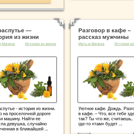
распутье —
Разговор в кафе –
ория из жизни
рассказ мужчины
и-Мачеха
Истории из жизни
Мать-и-Мачеха
Истории из
спутье - история из жизни.
Уютное кафе. Дождь. Разг
о на проселочной дороге
в кафе. – Что, все тебе зд
ли машину. Найти ее
так? Ты что же, считаешь,
гла девушка, случайно
где-то «там» будет ...
ченная в ближайшей ...