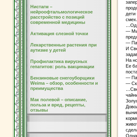
запе
Нистагм –
прод
нейроофтальмологическое
дети 
расстройство с позиций
смех.
современной медицины
…Одн
— Мы
Активация слезной точки
пред
— Па
Лекарственные растения при
И Св
аутизме у детей
зада
На н
Профилактика вирусных
Ее б
гепатитов: роль вакцинации
поста
— Па
Бензиновые снегоуборщики
Weima – обзор, особенности и
— Ска
преимущества
…Све
чайни
Мак полевой – описание,
Золуш
польза и вред, рецепты,
Дово
отзывы
выни
кормя
живот
сдела
Одна