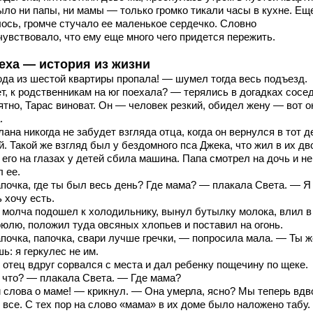
ыло ни папы, ни мамы — только громко тикали часы в кухне. Ещ
лось, громче стучало ее маленькое сердечко. Словно
чувствовало, что ему еще много чего придется пережить.
еха — история из жизни
да из шестой квартиры пропала! — шумел тогда весь подъезд.
т, к родственникам на юг поехала? — терялись в догадках сосе
тно, Тарас виноват. Он — человек резкий, обидел жену — вот о
.
ана никогда не забудет взгляда отца, когда он вернулся в тот д
. Такой же взгляд был у бездомного пса Джека, что жил в их дв
 его на глазах у детей сбила машина. Папа смотрел на дочь и не
 ее.
почка, где ты был весь день? Где мама? — плакала Света. — Я
 хочу есть.
 молча подошел к холодильнику, вынул бутылку молока, влил в
рюлю, положил туда овсяных хлопьев и поставил на огонь.
почка, папочка, свари лучше гречки, — попросила мала. — Ты ж
ь: я геркулес не им.
 отец вдруг сорвался с места и дал ребенку пощечину по щеке.
 что? — плакала Света. — Где мама?
 слова о маме! — крикнул. — Она умерла, ясно? Мы теперь вдв
 все. С тех пор на слово «мама» в их доме было наложено табу.