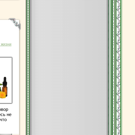
 жизни
овор
есь не
 что