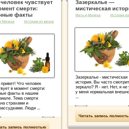
 человек чувствует
Зазеркалье —
омент смерти:
мистическая истор
чные факты
Мать-и-Мачеха
Истории из
и-Мачеха
Истории из жизни
Зазеркалье - мистическая
история. Вы часто смотрит
 привет! Что человек
зеркало? Я - нет. Нет, я не
твует в момент смерти:
у меня нормальная внешно
ные факты в нашем
...
риале. Тема смерти
ана страхами и
ассудками. Люди ...
Читать запись полност
ать запись полностью