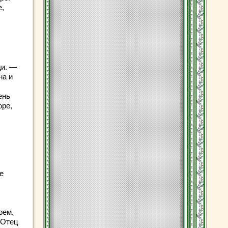
е,
ди. —
на и
ень
оре,
е
оем.
 Отец