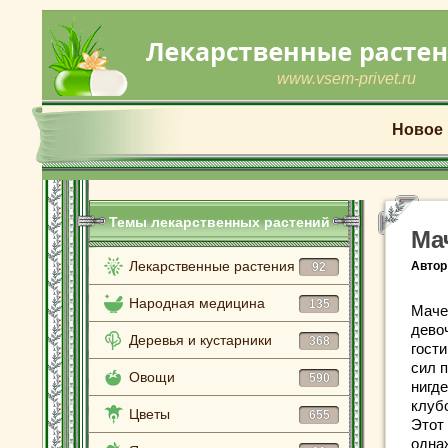
www.vsem-privet.ru
Новое
Темы лекарственных растений
Ма
Лекарственные растения
Автор
92
Народная медицина
135
Маче
девоч
Деревья и кустарники
368
гост
сил 
Овощи
590
нигде
клуб
Цветы
655
Этот 
одна