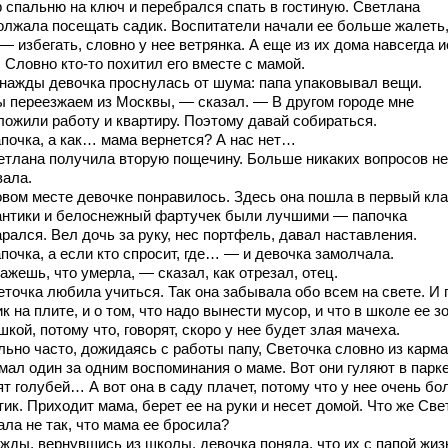
р спальню на ключ и перебрался спать в гостиную. Светлана
олжала посещать садик. Воспитатели начали ее больше жалеть,
— избегать, словно у нее ветрянка. А еще из их дома навсегда 
 Словно кто-то похитил его вместе с мамой.
ажды девочка проснулась от шума: папа упаковывал вещи.
 переезжаем из Москвы, — сказал. — В другом городе мне
ложили работу и квартиру. Поэтому давай собираться.
почка, а как… мама вернется? А нас нет…
етлана получила вторую пощечину. Больше никаких вопросов не
вала.
овом месте девочке понравилось. Здесь она пошла в первый кла
антики и белоснежный фартучек были лучшими — папочка
рался. Вел дочь за руку, нес портфель, давал наставления.
почка, а если кто спросит, где… — и девочка замолчала.
жешь, что умерла, — сказал, как отрезал, отец.
точка любила учиться. Так она забывала обо всем на свете. И 
к на плите, и о том, что надо вынести мусор, и что в школе ее з
кой, потому что, говорят, скоро у нее будет злая мачеха.
льно часто, дожидаясь с работы папу, Светочка словно из карм
мал один за одним воспоминания о маме. Вот они гуляют в парке
т голубей… А вот она в саду плачет, потому что у нее очень бо
ик. Приходит мама, берет ее на руки и несет домой. Что же Све
ла не так, что мама ее бросила?
жды, вернувшись из школы, девочка поняла, что их с папой жиз