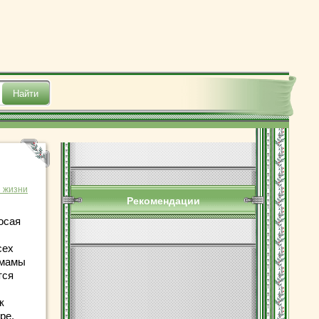
з жизни
Рекомендации
осая
сех
 мамы
тся
к
ре.