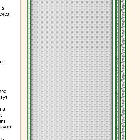
 а
исчез
сс.
про
овут
ана
,
лит
точка
нь