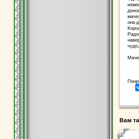
изме
доно
маче
она 
Коро
Радо
навер
чудо,
Маче
Понр
Вам та