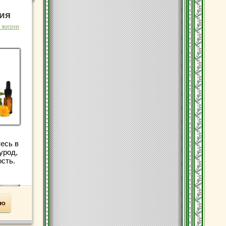
ия
 жизни
есь в
 урод,
сть.
ью