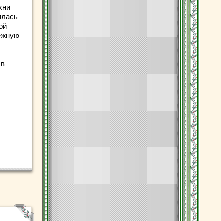
хни
илась
ой
нежную
 в