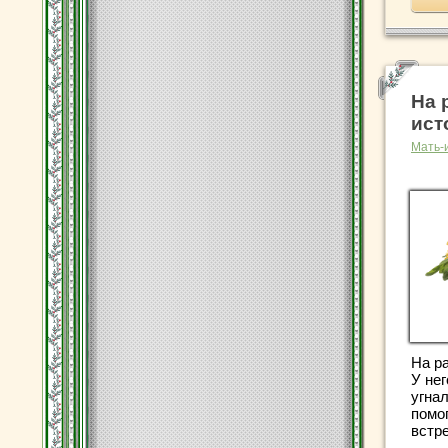
На 
ист
Мать-
На ра
У нег
угна
помо
встре