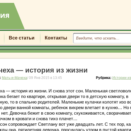
Все статьи
Контакты
чеха — история из жизни
:
Мать-и-Мачеха
/ 09 Янв 2015 в 13:45
Рубрика:
Истории и
ха — история из жизни. И снова этот сон. Маленькая светловол
ка бегает по квартире, открывая двери то в детскую комнату, в
иную, то в спальню родителей. Маленькие кулачки колотят изо в
по двери ванной комнаты, ребенок вихрем влетает в кухню… Но
 нет. Девочка бежит в свою комнату, скукоживается, сворачивае
очком в кровати и снова тихо плачет…
сон сопровождает Светлану вот уже двадцать лет. С тех пор, ка
жды она, пятилетняя девочка, проснулась утром в пустой кварти