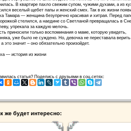
нилась. В квартире пахло свежим супом, чужими духами, а из ку
сился веселый щебет папы и женский смех. Так в их жизни появ
ха Тамара — женщина безупречно красивая и хитрая. Перед пап
дорожкой стелился, а наедине со Светланой превращалась в С
леву, упрекала за каждую мелочь.
сть приносили только воспоминания о маме, которую увидеть,
няка, уже было не суждено. Но, девочка не переставала верить
 а это значит – оно обязательно произойдет.
ха — история из жизни
авилась статья? Поделись с друзьями в соц.сетях:
к же будет интересно: