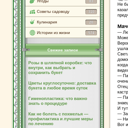
Ягоды
83
Не б
каза
Советы садоводу
310
пред
Кулинария
20
Мач
— Лю
Истории из жизни
574
Може
Вероя
ушла
Свежие записи
Светл
домой
Розы в шляпной коробке: что
когда
внутри, как выбрать и
видел
сохранить букет
— Па
очень
Цветы круглосуточно: доставка
Отец
букета в любое время суток
каст
— Па
Гименопластика: что важно
знаеш
знать о процедуре
И тут
— За
Как не болеть с похмелья —
профилактика и лучшие меры
— Ни
по лечению
Вот и