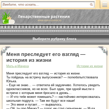
www.vsem-privet.ru
Выберите рубрику блога
Меня преследует его взгляд —
история из жизни
Мать-и-Мачеха
Истории из жизни
Меня преследует его взгляд — история из жизни.
Ты пойдешь на встречу выпускников? — полюбопытствовала
Юлька.
– Еще не знаю… — ответила ей задумчиво. Хотелось увидеть
одноклассников, но не всех. Был один, при одной мысли о
встрече с которым меня бросало в дрожь…
— И что тебе может помешать? — настойчиво интересовалась
школьная подруга. — Там же будут все наши!
— Это меня и пугает… — вырвалось.
— Ой, ты про Мишку? — голос ее стал серьезным. — М-да,