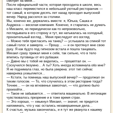
смотрит на меня…
После официальной части, которая проходила в школе, весь
наш класс переместился в небольшой уютный ресторанчик —
тот самый, в котором десять лет назад проходил выпускной
вечер. Народ расселся за столики.
Мы, конечно же, держались вместе: я, Юлька, Сашка и
Андрюха — веселая компания. Конечно, я старалась не думать
о Михаиле, но периодически как-то непроизвольно,
поглядывала в его сторону и тут, же натыкалась на холодный,
пронзительный взгляд… Меня преследует его взгляд.
— Можно тебя пригласить на танец? — услышала за спиной тот
самый голос и замерла. — Прошу… — и он протянул мне свою
руку. Я как будто под гипнозом встала и пошла танцевать.
Михаил сразу прижал меня к себе, так сильно, что в тело
впились пуговицы от его рубашки.
— Давно мы с тобой не виделись, — прошептал он. —
Соскучился безумно… А ты? Хоть иногда вспоминала обо мне?
Я не поднимала глаз, но была уверена: этот тип сейчас
наверняка ухмыляется…
— Кстати, ты помнишь наш выпускной вечер? — продолжал он
тихим голосом. — То, что случилось в этом ресторане тогда?
Точнее… — он на мгновенье замолчал, — что должно было
произойти…
— Такое не забывается… — ответила машинально. В интонации
чувствовалось презрение и в тоже время страх.
— Это хорошо, — хмыкнул Михаил, — значит, не придется
напоминать, что у нас остались незавершенные дела…
К счастью, музыка закончилась, и я тут же рванула к нашему