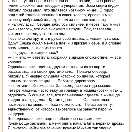
И тут… тут на пороге появился он — высокий, спина ровная,
плечи широкие, шаг твердый и уверенный. Всем своим видом
Михаил показывал, что является хозяином жизни. С гордо
поднятой головой прошагал в конец класса, бросив в мою
сторону небрежный взгляд, и сел за последнюю парту.
Я напряглась… Сердце забилось сильнее, и через пару минут
уже казалось, что оно выскочит из груди. Почувствовала,
как меня преследует его взгляд.
Нервно стала крутить в руках свой платок, а мысли путались…
Вдруг Сашка обнял меня за плечи и прижал к себе, и я словно
опомнилась, вышла из транса…
— Подруга, что случилось?
— Ничего, — ответила, сохраняя видимое спокойствие, — все
хорошо…
Одноклассники, один за другим вставали из-за парт и
рассказывали о своих достижениях… Пришла очередь
Михаила. Я нервно слушала историю обидчика, который
зычным голосом вещал: — Работаю директором
консалтинговой компании. За последние три года сменил
четыре машины, часто езжу за границу, в командировки и так…
отдохнуть. В общем, все, что планировал сделать в жизни до
тридцати лет, сделал. Кроме одного… — Он пристально
посмотрел на меня. — Пока не женился… Не встретил ту,
единственную, от которой захотелось бы завести парочку
киндеров.
Все одноклассники, еще не обремененные семьями,
понимающе закивали, а меня опять начала бить нервная дрожь.
Я, пытаясь найти объяснение: почему Михаил так злобно