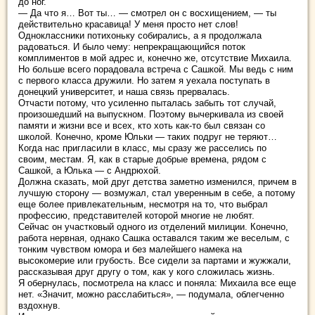
до ног.
— Да что я… Вот ты… — смотрел он с восхищением, — ты
действительно красавица! У меня просто нет слов!
Одноклассники потихоньку собирались, а я продолжала
радоваться. И было чему: непрекращающийся поток
комплиментов в мой адрес и, конечно же, отсутствие Михаила.
Но больше всего порадовала встреча с Сашкой. Мы ведь с ним
с первого класса дружили. Но затем я уехала поступать в
донецкий университет, и наша связь прервалась.
Отчасти потому, что усиленно пыталась забыть тот случай,
произошедший на выпускном. Поэтому вычеркивала из своей
памяти и жизни все и всех, кто хоть как-то был связан со
школой. Конечно, кроме Юльки — таких подруг не теряют…
Когда нас пригласили в класс, мы сразу же расселись по
своим, местам. Я, как в старые добрые времена, рядом с
Сашкой, а Юлька — с Андрюхой.
Должна сказать, мой друг детства заметно изменился, причем в
лучшую сторону — возмужал, стал уверенным в себе, а потому
еще более привлекательным, несмотря на то, что выбрал
профессию, представителей которой многие не любят.
Сейчас он участковый одного из отделений милиции. Конечно,
работа нервная, однако Сашка оставался таким же веселым, с
тонким чувством юмора и без малейшего намека на
высокомерие или грубость. Все сидели за партами и жужжали,
рассказывая друг другу о том, как у кого сложилась жизнь.
Я обернулась, посмотрела на класс и поняла: Михаила все еще
нет. «Значит, можно расслабиться», — подумала, облегченно
вздохнув.