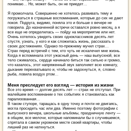
понимаю… Но, может быть, он не приедет…
Я промолчала. Совершенно не хотелось развивать тему и
погружаться в страшные воспоминания, которые до сих не дают
покоя. Подруга, видимо, поняла это и больше о вечере не
говорила. До назначенной встречи оставался ровно месяц, а я
все еще не определилась — пойду на мероприятие или нет.
Очень хотелось увидеть своих одноклассников десять лет
спустя, узнать, у кого и как сложилась жизнь, рассказать о
своих достижениях. Однако по-прежнему мучил страх…
Страх перед встречей с тем, кто чуть не искалечил мне жизнь.
Когда я вспоминала этот ужасный день — наш выпускной, все
тело сжималось, сердце начинало биться так сильно и громко,
что казалось, этот напряженный звук заполняет всю комнату,
дыхание перехватывало и, чтобы не задохнуться, я, словно
рыба, ловила воздух ртом…
Меня преследует его взгляд — история из жизни
Все это время — долгие десять лет — страх не отступал. При
малейшем воспоминании о тех событиях я становилась как
парализованная…
В таком ступоре, таращась в одну точку и почти не двигаясь,
могла просидеть час или два. Именно поэтому фотографии с
выпускного вечера, школьные альбомы, праздничную ленту —
в общем, все мелочи, которые напоминали бы о случившемся,
спрятала в самом укромном месте своей квартиры, чтобы
лишний раз не наткнуться.