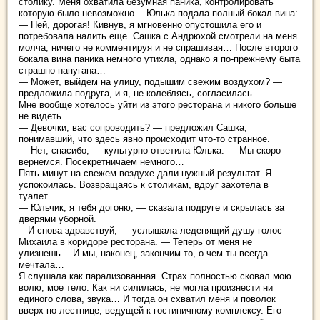
столику. Меня охватила безумная паника, контролировать
которую было невозможно… Юлька подала полный бокал вина:
— Пей, дорогая! Кивнув, я мгновенно опустошила его и
потребовала налить еще. Сашка с Андрюхой смотрели на меня
молча, ничего не комментируя и не спрашивая… После второго
бокала вина паника немного утихла, однако я по-прежнему быта
страшно напугана…
— Может, выйдем на улицу, подышим свежим воздухом? —
предложила подруга, и я, не колеблясь, согласилась.
Мне вообще хотелось уйти из этого ресторана и никого больше
не видеть…
— Девочки, вас сопроводить? — предложил Сашка,
понимавший, что здесь явно происходит что-то странное.
— Нет, спасибо, — культурно ответила Юлька. — Мы скоро
вернемся. Посекретничаем немного…
Пять минут на свежем воздухе дали нужный результат. Я
успокоилась. Возвращаясь к столикам, вдруг захотела в
туалет.
— Юльчик, я тебя догоню, — сказала подруге и скрылась за
дверями уборной.
—И снова здравствуй, — услышала леденящий душу голос
Михаила в коридоре ресторана. — Теперь от меня не
улизнешь… И мы, наконец, закончим то, о чем ты всегда
мечтала…
Я слушала как парализованная. Страх полностью сковал мою
волю, мое тело. Как ни силилась, не могла произнести ни
единого слова, звука… И тогда он схватил меня и поволок
вверх по лестнице, ведущей к гостиничному комплексу. Его