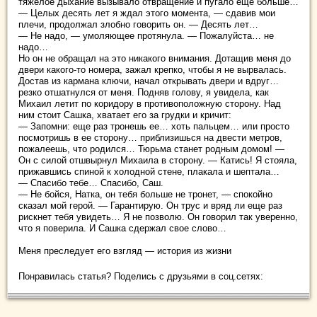
тяжелое дыхание вызывало отвращение и пугало еще больше…
— Целых десять лет я ждал этого момента, — сдавив мои
плечи, продолжал злобно говорить он. — Десять лет…
— Не надо, — умоляющее протянула. — Пожалуйста… не
надо…
Но он не обращал на это никакого внимания. Дотащив меня до
двери какого-то номера, зажал крепко, чтобы я не вырвалась.
Достав из кармана ключи, начал открывать двери и вдруг…
резко отшатнулся от меня. Подняв голову, я увидела, как
Михаил летит по коридору в противоположную сторону. Над
ним стоит Сашка, хватает его за грудки и кричит:
— Запомни: еще раз тронешь ее… хоть пальцем… или просто
посмотришь в ее сторону… приблизишься на двести метров,
пожалеешь, что родился… Тюрьма станет родным домом! —
Он с силой отшвырнул Михаила в сторону. — Катись! Я стояла,
прижавшись спиной к холодной стене, плакала и шептала…
— Спасибо тебе… Спасибо, Саш.
— Не бойся, Натка, он тебя больше не тронет, — спокойно
сказал мой герой. — Гарантирую. Он трус и вряд ли еще раз
рискнет тебя увидеть… Я не позволю. Он говорил так уверенно,
что я поверила. И Сашка сдержал свое слово…
Меня преследует его взгляд — история из жизни
Понравилась статья? Поделись с друзьями в соц.сетях: