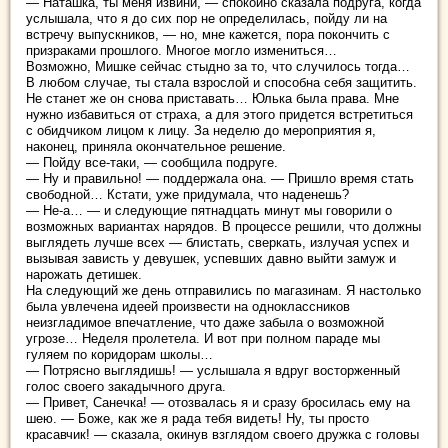
— Наташка, ты меня извини, — спокойно сказала подруга, когда
услышала, что я до сих пор не определилась, пойду ли на
встречу выпускников, — но, мне кажется, пора покончить с
призраками прошлого. Многое могло измениться…
Возможно, Мишке сейчас стыдно за то, что случилось тогда…
В любом случае, ты стала взрослой и способна себя защитить.
Не станет же он снова приставать… Юлька была права. Мне
нужно избавиться от страха, а для этого придется встретиться
с обидчиком лицом к лицу. За неделю до мероприятия я,
наконец, приняла окончательное решение.
— Пойду все-таки, — сообщила подруге.
— Ну и правильно! — поддержала она. — Пришло время стать
свободной… Кстати, уже придумала, что наденешь?
— Не-а… — и следующие пятнадцать минут мы говорили о
возможных вариантах нарядов. В процессе решили, что должны
выглядеть лучше всех — блистать, сверкать, излучая успех и
вызывая зависть у девушек, успевших давно выйти замуж и
нарожать детишек.
На следующий же день отправились по магазинам. Я настолько
была увлечена идеей произвести на одноклассников
неизгладимое впечатление, что даже забыла о возможной
угрозе… Неделя пролетела. И вот при полном параде мы
гуляем по коридорам школы…
— Потрясно выглядишь! — услышала я вдруг восторженный
голос своего закадычного друга.
— Привет, Санечка! — отозвалась я и сразу бросилась ему на
шею. — Боже, как же я рада тебя видеть! Ну, ты просто
красавчик! — сказала, окинув взглядом своего дружка с головы