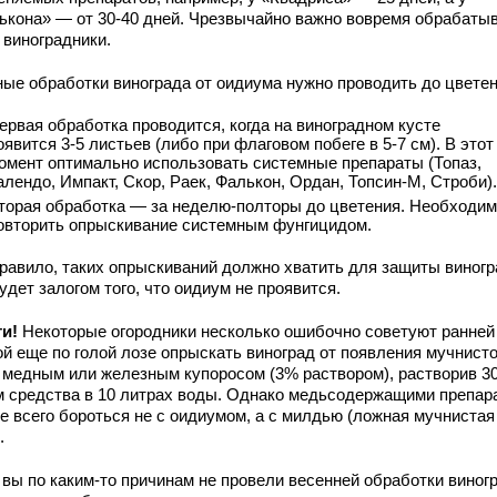
ькона» — от 30-40 дней. Чрезвычайно важно вовремя обрабаты
 виноградники.
ные обработки винограда от оидиума нужно проводить до цветен
ервая обработка проводится, когда на виноградном кусте
оявится 3-5 листьев (либо при флаговом побеге в 5-7 см). В этот
омент оптимально использовать системные препараты (Топаз,
алендо, Импакт, Скор, Раек, Фалькон, Ордан, Топсин-М, Строби).
торая обработка — за неделю-полторы до цветения. Необходи
овторить опрыскивание системным фунгицидом.
правило, таких опрыскиваний должно хватить для защиты виногр
удет залогом того, что оидиум не проявится.
ти!
Некоторые огородники несколько ошибочно советуют ранней
ой еще по голой лозе опрыскать виноград от появления мучнист
 медным или железным купоросом (3% раствором), растворив 3
м средства в 10 литрах воды. Однако медьсодержащими препар
е всего бороться не с оидиумом, а с милдью (ложная мучнистая
.
 вы по каким-то причинам не провели весенней обработки виног