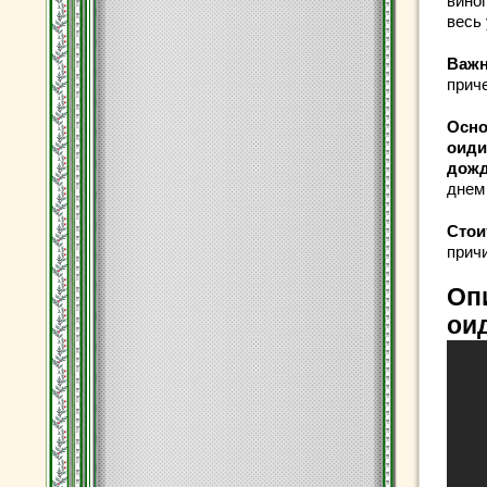
виног
весь 
Важ
приче
Осно
оид
дож
днем 
Стои
прич
Оп
ои