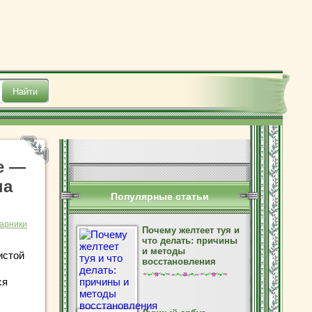
е —
на
Популярные статьи
тарники
Почему желтеет туя и
что делать: причины
и методы
истой
восстановления
ся