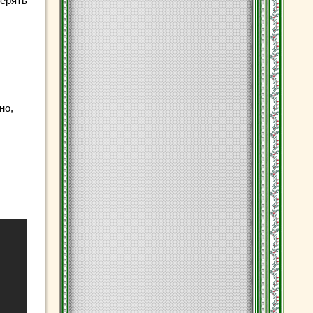
терять
но,