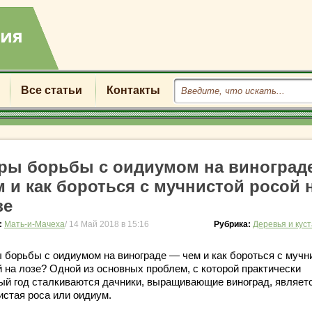
Все статьи
Контакты
ры борьбы с оидиумом на виноград
м и как бороться с мучнистой росой 
зе
:
Мать-и-Мачеха
/ 14 Май 2018 в 15:16
Рубрика:
Деревья и кус
 борьбы с оидиумом на винограде — чем и как бороться с мучн
й на лозе? Одной из основных проблем, с которой практически
ый год сталкиваются дачники, выращивающие виноград, являет
истая роса или оидиум.