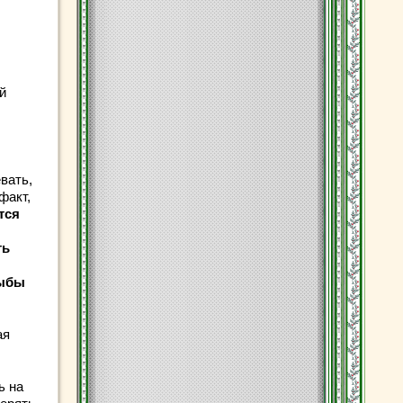
й
вать,
факт,
тся
ть
рыбы
ая
ь на