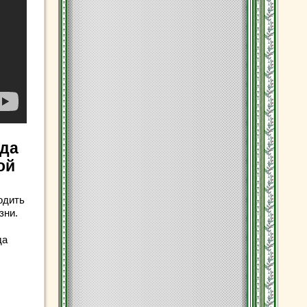
гда
ой
одить
зни.
да