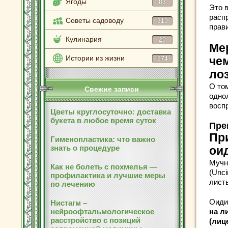
Ягоды
83
Это 
расп
Советы садоводу
310
прави
Кулинария
20
Ме
Истории из жизни
574
чем
ло
О то
Свежие записи
одно
восп
Цветы круглосуточно: доставка
букета в любое время суток
Пре
Пр
Гименопластика: что важно
знать о процедуре
ои
Мучн
Как не болеть с похмелья —
(Unci
профилактика и лучшие меры
листь
по лечению
Оиди
Нистагм –
нейроофтальмологическое
на л
расстройство с позиций
(лиц