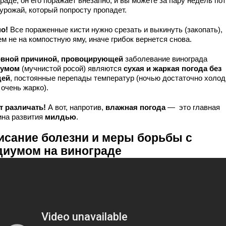
раде, он его поражает внезапно, и вы можете за пару недель по
урожай, который попросту пропадет.
но!
Все пораженные кисти нужно срезать и выкинуть (закопать),
м не на компостную яму, иначе грибок вернется снова.
вной причиной, провоцирующей
заболевание винограда
иумом
(мучнистой росой) являются
сухая и жаркая погода без
дей
, постоянные перепады температур (ночью достаточно холод
очень жарко).
т различать!
А вот, напротив,
влажная погода
— это главная
ина развития
милдью
.
исание болезни и меры борьбы с
диумом на винограде