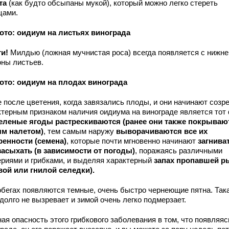
та
(как будто обсыпаны мукой), который можно легко стереть
цами.
ото: оидиум на листьях винограда
ти!
Милдью (ложная мучнистая роса) всегда появляется с нижне
оны листьев.
ото: оидиум на плодах винограда
 после цветения, когда завязались плоды, и они начинают созре
ктерным признаком наличия оидиума на винограде является тот 
еленые ягоды растрескиваются (ранее они также покрываю
м налетом)
, тем самым наружу
выворачиваются все их
ренности (семена)
, которые почти мгновенно начинают
загнива
засыхать (в зависимости от погоды)
, поражаясь различными
ериями и грибками, и выделяя характерный
запах пропавшей 
вой или гнилой селедки).
обегах появляются темные, очень быстро чернеющие пятна. Так
долго не вызревает и зимой очень легко подмерзает.
ая опасность этого грибкового заболевания в том, что появляяс