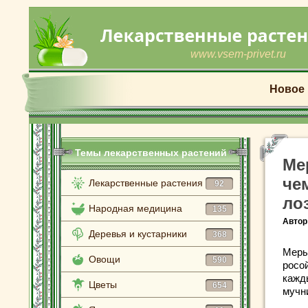
www.vsem-privet.ru
Новое
Темы лекарственных растений
Ме
че
Лекарственные растения
92
ло
Народная медицина
135
Автор
Деревья и кустарники
368
Меры
Овощи
590
росо
кажд
Цветы
654
мучн