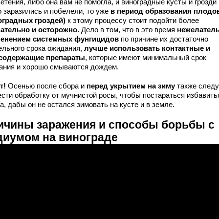
етения, либо она вам не помогла, и виноградные кусты и грозди
о заразились и побелели, то уже
в период образования плодо
оградных гроздей)
к этому процессу стоит подойти более
ательно и осторожно.
Дело в том, что в это время
нежелател
енением системных фунгицидов
по причине их достаточно
ельного срока ожидания,
лучше использовать контактные и
содержащие препараты
, которые имеют минимальный срок
ания и хорошо смываются дождем.
т!
Осенью после сбора и
перед укрытием на зиму
также следу
ести обработку от мучнистой росы, чтобы постараться избавить
а, дабы он не остался зимовать на кусте и в земле.
ичины заражения и способы борьбы с
диумом на винограде