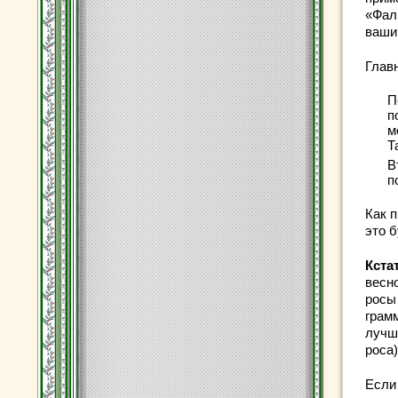
«Фал
ваши
Глав
П
п
м
Т
В
п
Как 
это б
Кста
весн
росы
грам
лучш
роса)
Если