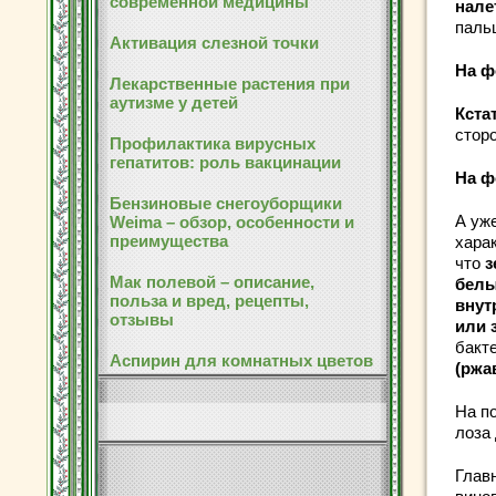
современной медицины
нале
паль
Активация слезной точки
На ф
Лекарственные растения при
аутизме у детей
Кста
стор
Профилактика вирусных
гепатитов: роль вакцинации
На ф
Бензиновые снегоуборщики
А уже
Weima – обзор, особенности и
преимущества
хара
что
з
Мак полевой – описание,
белы
польза и вред, рецепты,
внут
отзывы
или 
бакт
Аспирин для комнатных цветов
(ржа
На п
лоза 
Главн