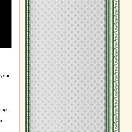
нужно
воря,
в