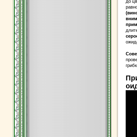
до цв
равн
(вин
вним
прим
длит
серо
ожид
Сове
пров
грибк
Пр
ои