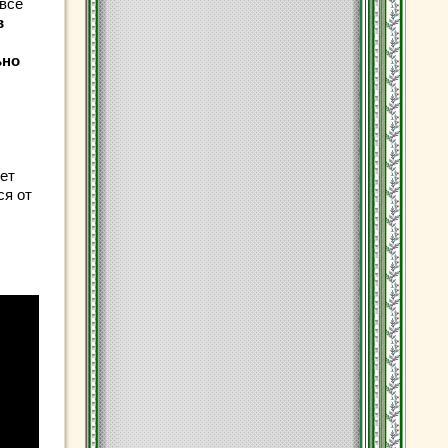
 все
в
ьно
ет
ся от