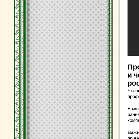
Пр
и
ч
ро
Чтоб
проф
Важн
ранн
комп
Важ
прим