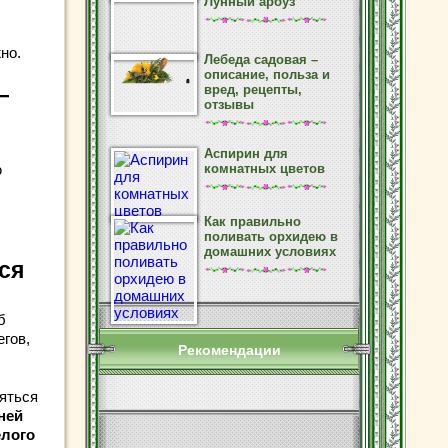
Лунный арбуз
но.
Лебеда садовая –
описание, польза и
—
вред, рецепты,
отзывы
Аспирин для
ю
комнатных цветов
Как правильно
поливать орхидею в
домашних условиях
ся
б
егов,
Рекомендации
ляться
ней
елого