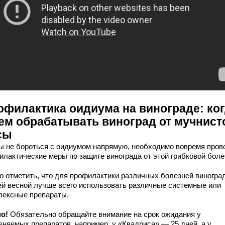
офилактика оидиума на винограде: ко
ем обрабатывать виноград от мучнист
сы
ы не бороться с оидиумом напрямую, необходимо вовремя пров
илактические меры по защите винограда от этой грибковой боле
о отметить, что для профилактики различных болезней виногра
ей весной лучше всего использовать различные системные или
лексные препараты.
но!
Обязательно обращайте внимание на срок ожидания у
еняемых препаратов, например, у «Квадриса» — 25 дней, а у