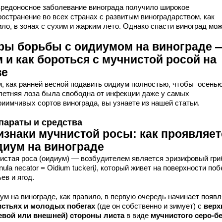
вредоносное заболевание винограда получило широкое
ространение во всех странах с развитым виноградарством, как
ло, в зонах с сухим и жарким лето. Однако спасти виноград мож
ры борьбы с оидиумом на винограде 
 и как бороться с мучнистой росой на
зе
м, как ранней весной подавить оидиум полностью, чтобы осень
летняя лоза была свободна от инфекции даже у самых
риимчивых сортов винограда, вы узнаете из нашей статьи.
параты и средства
изнаки мучнистой росы: как проявляет
диум на винограде
истая роса (оидиум) — возбудителем является эризифовый гри
nula necator = Oidium tuckeri
)
, который живет на поверхности поб
ев и ягод.
ум на винограде, как правило, в первую очередь начинает появ
истьях и молодых побегах
(где он собственно и зимует) с
верх
евой или внешней) стороны листа
в виде
мучнистого серо-б