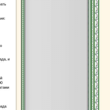
вать
ия:
мо
ада, и
ой
00
атами
рада