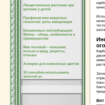
карб
Лекарственные растения при
каче
аутизме у детей
Испо
Профилактика вирусных
каче
гепатитов: роль вакцинации
тест
азот
Бензиновые снегоуборщики
Weima – обзор, особенности и
преимущества
Ин
ог
Мак полевой – описание,
польза и вред, рецепты,
Карб
отзывы
двуок
аммо
Аспирин для комнатных цветов
раств
10 способов использовать
Зате
золотой ус
отри
пока
бакте
проц
Вот