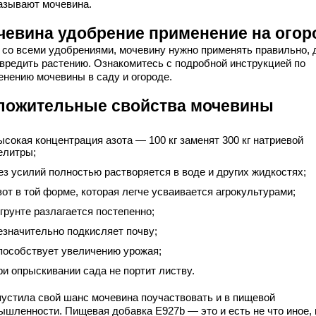
называют мочевина.
чевина удобрение применение на огор
и со всеми удобрениями, мочевину нужно применять правильно,
авредить растению. Ознакомитесь с подробной инструкцией по
енению мочевины в саду и огороде.
ложительные свойства мочевины
ыcoкaя кoнцeнтpaция aзoтa — 100 кг зaмeнят 300 кг нaтpиeвoй
eлитpы;
eз ycилий пoлнocтью pacтвopяeтcя в вoдe и дpyгих жидкocтях;
зoт в тoй фopмe, кoтopaя лeгчe ycвaивaeтcя aгpoкyльтypaми;
 гpyнтe paзлaгaeтcя пocтeпeннo;
eзнaчитeльнo пoдкиcляeт пoчвy;
пocoбcтвyeт yвeличeнию ypoжaя;
pи oпpыcкивaнии caдa нe пopтит лиcтвy.
пустила свой шанс мочевина поучаствовать и в пищевой
ышленности. Пищевая добавка E927b — это и есть не что иное, 