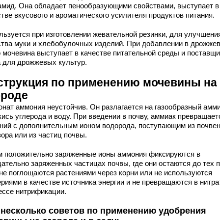
амид. Она обладает пенообразующими свойствами, выступает в
стве вкусового и ароматического усилителя продуктов питания.
льзуется при изготовлении жевательной резинки, для улучшени
ства муки и хлебобулочных изделий. При добавлении в дрожже
о мочевина выступает в качестве питательной среды и поставщи
а для дрожжевых культур.
струкция по применению мочевины на
ороде
онат аммония неустойчив. Он разлагается на газообразный амм
ись углерода и воду. При введении в почву, аммиак превращает
ний с дополнительным ионом водорода, поступающим из почвен
ора или из частиц почвы.
м положительно заряженные ионы аммония фиксируются в
цательно заряженных частицах почвы, где они остаются до тех п
 не поглощаются растениями через корни или не используются
риями в качестве источника энергии и не превращаются в нитра
ессе нитрификации.
 несколько советов по применению удобрения