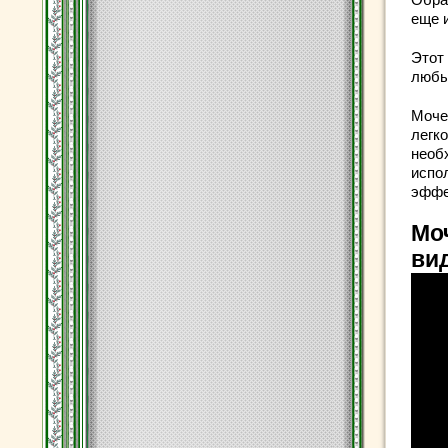
еще 
Этот
любы
Моче
легк
необ
испо
эффе
Мо
ви