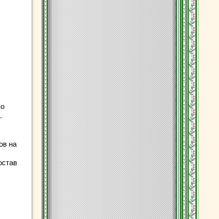
во
.
ов на
остав