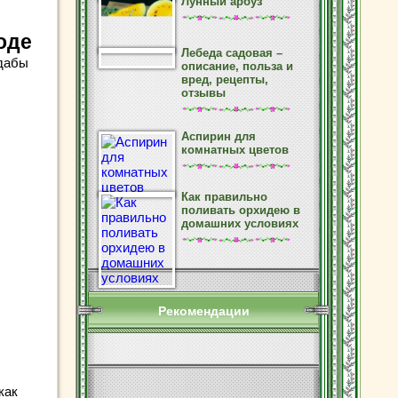
Лунный арбуз
оде
Лебеда садовая –
 дабы
описание, польза и
вред, рецепты,
отзывы
Аспирин для
комнатных цветов
Как правильно
поливать орхидею в
домашних условиях
Рекомендации
как