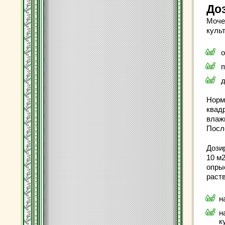
До
Моче
культ
о
п
д
Норма
квад
влаж
Посл
Дози
10 м
опры
раст
н
н
к