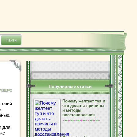
Популярные статьи
доводу
Почему желтеет туя и
стений
что делать: причины
е
и методы
енью.
восстановления
» для
кже