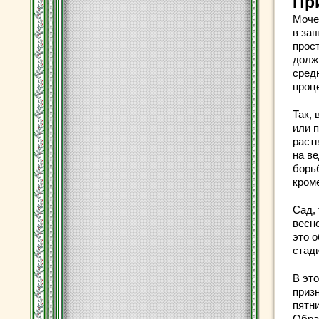
Пр
Мочев
в защ
прос
долж
сред
проц
Так,
или п
раств
на ве
борьб
кром
Сад,
весно
это о
стад
В эт
приз
пятни
Обраб