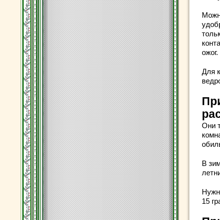
Можн
удоб
толь
конт
ожог.
Для 
ведр
Пр
ра
Они 
комн
обил
В зи
летн
Нужно
15 г