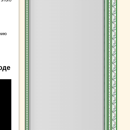
нию
,
оде