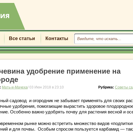
Все статьи
Контакты
чевина удобрение применение на
ороде
:
Мать-и-Мачеха
/ 03 Июн 2018 в 23:10
Рубрика:
Советы са
ный садовод и огородник не забывает применять для своих ра
ичные удобрения, помогающие вырастить здоровое плодородно
ение. Особенно важно удобрять почву для растения весной и ос
овременном рынке можно встретить множество видов «подпитки
ений и для почвы. Особым спросом пользуется карбамид — та