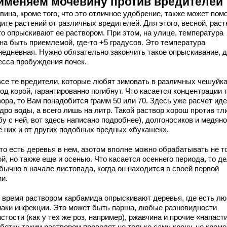
именяем мочевину против вредителей
ина, кроме того, что это отличное удобрение, также может пом
ите растений от различных вредителей. Для этого, весной, раст
то опрыскивают ее раствором. При этом, на улице, температура
на быть приемлемой, где-то +5 градусов. Это температура
недневная. Нужно обязательно закончить такое опрыскивание, 
есса пробуждения почек.
 все те вредители, которые любят зимовать в различных чешуйка
од корой, гарантированно погибнут. Что касается концентрации 
ора, то Вам понадобится грамм 50 или 70. Здесь уже расчет иде
дро воды, а всего лишь на литр. Такой раствор хорош против тли
у с ней, вот здесь написано подробнее), долгоносиков и медяно
е них и от других подобных вредных «букашек».
 то есть деревья в нем, азотом вполне можно обрабатывать не т
й, но также еще и осенью. Что касается осеннего периода, то д
бычно в начале листопада, когда он находится в своей первой
ии.
о время раствором карбамида опрыскивают деревья, где есть л
наки инфекции. Это может быть парша, любые разновидности
стости (как у тех же роз, например), ржавчина и прочие «напасти
отку таким раствором проводят не только саму крону, но кроме