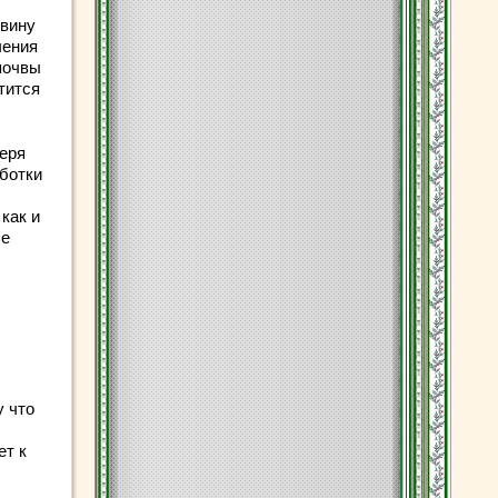
евину
чения
почвы
тится
еря
ботки
как и
ые
у что
ет к