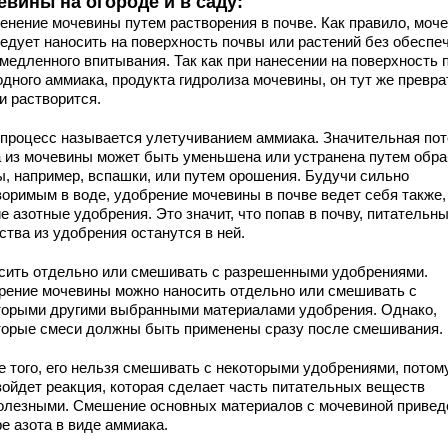
евины на огороде и в саду:
енение мочевины путем растворения в почве. Как правило, моч
ледует наносить на поверхность почвы или растений без обеспе
емедленного впитывания. Так как при нанесении на поверхность 
одного аммиака, продукта гидролиза мочевины, он тут же превра
 и растворится.
 процесс называется улетучиванием аммиака. Значительная пот
а из мочевины может быть уменьшена или устранена путем обра
ы, например, вспашки, или путем орошения. Будучи сильно
воримым в воде, удобрение мочевины в почве ведет себя также, 
е азотные удобрения. Это значит, что попав в почву, питательн
ства из удобрения останутся в ней.
сить отдельно или смешивать с разрешенными удобрениями.
рение мочевины можно наносить отдельно или смешивать с
торыми другими выбранными материалами удобрения. Однако,
торые смеси должны быть применены сразу после смешивания.
е того, его нельзя смешивать с некоторыми удобрениями, потом
зойдет реакция, которая сделает часть питательных веществ
олезными. Смешение основных материалов с мочевиной привед
е азота в виде аммиака.