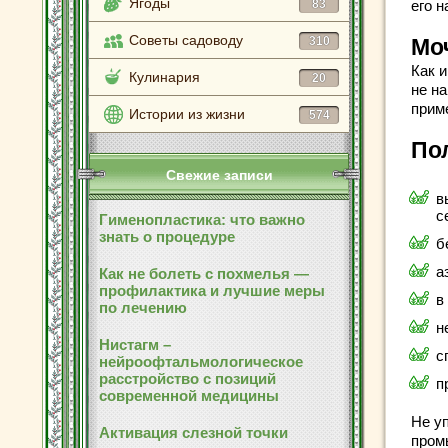
Ягоды
83
его 
Советы садоводу
310
Мо
Как 
Кулинария
20
не н
прим
Истории из жизни
574
По
Свежие записи
в
c
Гименопластика: что важно
знать о процедуре
б
a
Как не болеть с похмелья —
профилактика и лучшие меры
в
по лечению
н
Нистагм –
c
нейроофтальмологическое
расстройство с позиций
п
современной медицины
Не у
Активация слезной точки
пром