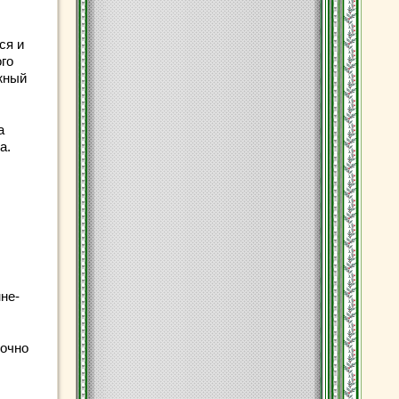
ся и
го
жный
а
а.
не-
точно