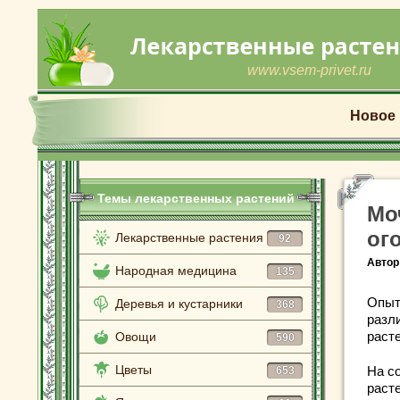
www.vsem-privet.ru
Новое
Темы лекарственных растений
Мо
ог
Лекарственные растения
92
Автор
Народная медицина
135
Опыт
Деревья и кустарники
368
разл
раст
Овощи
590
Цветы
На с
653
раст