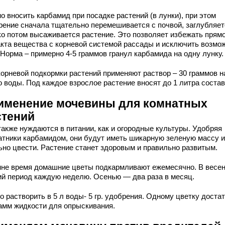
о вносить карбамид при посадке растений (в лунки), при этом
рение сначала тщательно перемешивается с почвой, заглубляет
ко потом высаживается растение. Это позволяет избежать прямо
акта вещества с корневой системой рассады и исключить возмо
 Норма – примерно 4-5 граммов гранул карбамида на одну лунку.
корневой подкормки растений применяют раствор – 30 граммов н
о воды. Под каждое взрослое растение вносят до 1 литра состав
именение мочевины для комнатных
стений
также нуждаются в питании, как и огородные культуры. Удобряя
атники карбамидом, они будут иметь шикарную зеленую массу и
ьно цвести. Растение станет здоровым и правильно развитым.
мне время домашние цветы подкармливают ежемесячно. В весен
ий период каждую неделю. Осенью — два раза в месяц.
 растворить в 5 л воды- 5 гр. удобрения. Одному цветку доста
рамм жидкости для опрыскивания.