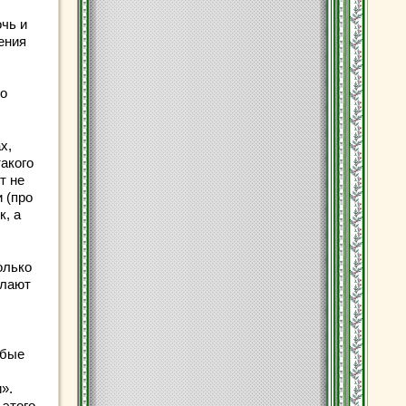
очь и
ения
до
х,
такого
т не
 (про
к, а
олько
елают
юбые
».
 этого