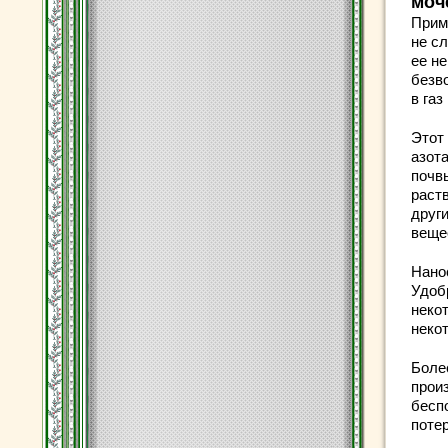
моч
Прим
не с
ее н
безв
в газ
Этот
азот
почв
раст
други
веще
Нано
Удоб
неко
неко
Боле
прои
бесп
потер