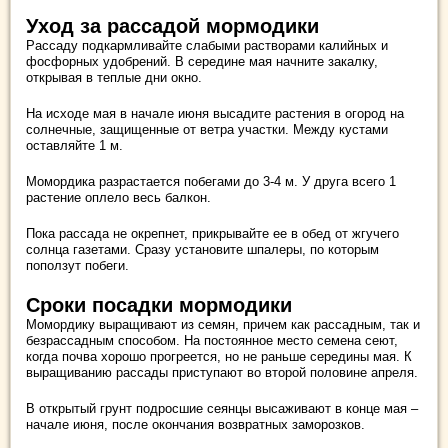
Уход за рассадой мормодики
Рассаду подкармливайте слабыми растворами калийных и
фосфорных удобрений. В середине мая начните закалку,
открывая в теплые дни окно.
На исходе мая в начале июня высадите растения в огород на
солнечные, защищенные от ветра участки. Между кустами
оставляйте 1 м.
Момордика разрастается побегами до 3-4 м. У друга всего 1
растение оплело весь балкон.
Пока рассада не окрепнет, прикрывайте ее в обед от жгучего
солнца газетами. Сразу установите шпалеры, по которым
поползут побеги.
Сроки посадки мормодики
Момордику выращивают из семян, причем как рассадным, так и
безрассадным способом. На постоянное место семена сеют,
когда почва хорошо прогреется, но не раньше середины мая. К
выращиванию рассады приступают во второй половине апреля.
В открытый грунт подросшие сеянцы высаживают в конце мая –
начале июня, после окончания возвратных заморозков.