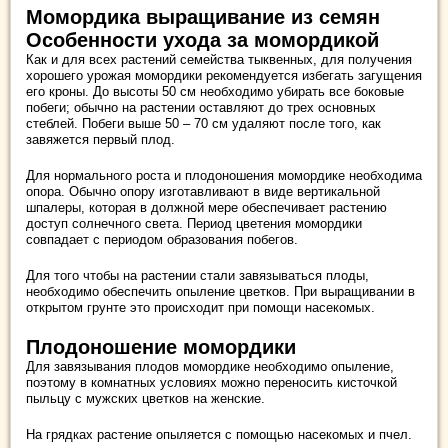
Момордика выращивание из семян
Особенности ухода за момордикой
Как и для всех растений семейства тыквенных, для получения
хорошего урожая момордики рекомендуется избегать загущения
его кроны. До высоты 50 см необходимо убирать все боковые
побеги; обычно на растении оставляют до трех основных
стеблей. Побеги выше 50 – 70 см удаляют после того, как
завяжется первый плод.
Для нормального роста и плодоношения момордике необходима
опора. Обычно опору изготавливают в виде вертикальной
шпалеры, которая в должной мере обеспечивает растению
доступ солнечного света. Период цветения момордики
совпадает с периодом образования побегов.
Для того чтобы на растении стали завязываться плоды,
необходимо обеспечить опыление цветков. При выращивании в
открытом грунте это происходит при помощи насекомых.
Плодоношение момордики
Для завязывания плодов момордике необходимо опыление,
поэтому в комнатных условиях можно переносить кисточкой
пыльцу с мужских цветков на женские.
На грядках растение опыляется с помощью насекомых и пчел.