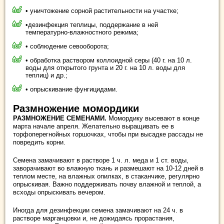
• уничтожение сорной растительности на участке;
•дезинфекция теплицы, поддержание в ней
температурно-влажностного режима;
• соблюдение севооборота;
• обработка раствором коллоидной серы (40 г. на 10 л.
воды для открытого грунта и 20 г. на 10 л. воды для
теплиц) и др.;
• опрыскивание фунгицидами.
Размножение момордики
РАЗМНОЖЕНИЕ СЕМЕНАМИ.
Момордику высевают в конце
марта начале апреля. Желательно выращивать ее в
торфоперегнойных горшочках, чтобы при высадке рассады не
повредить корни.
Семена замачивают в растворе 1 ч. л. меда и 1 ст. воды,
заворачивают во влажную ткань и размешают на 10-12 дней в
теплом месте, на влажных опилках, в стаканчике, регулярно
опрыскивая. Важно поддерживать почву влажной и теплой, а
всходы опрыскивать вечером.
Иногда для дезинфекции семена замачивают на 24 ч. в
растворе марганцовки и, не дожидаясь прорастания,