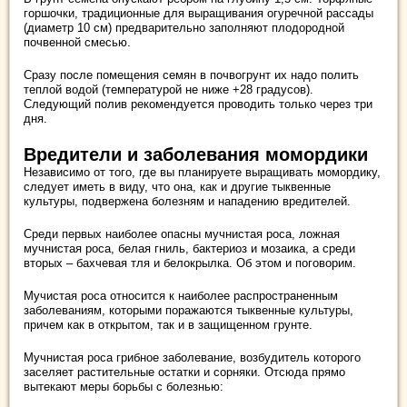
горшочки, традиционные для выращивания огуречной рассады
(диаметр 10 см) предварительно заполняют плодородной
почвенной смесью.
Сразу после помещения семян в почвогрунт их надо полить
теплой водой (температурой не ниже +28 градусов).
Следующий полив рекомендуется проводить только через три
дня.
Вредители и заболевания момордики
Независимо от того, где вы планируете выращивать момордику,
следует иметь в виду, что она, как и другие тыквенные
культуры, подвержена болезням и нападению вредителей.
Среди первых наиболее опасны мучнистая роса, ложная
мучнистая роса, белая гниль, бактериоз и мозаика, а среди
вторых – бахчевая тля и белокрылка. Об этом и поговорим.
Мучистая роса относится к наиболее распространенным
заболеваниям, которыми поражаются тыквенные культуры,
причем как в открытом, так и в защищенном грунте.
Мучнистая роса грибное заболевание, возбудитель которого
заселяет растительные остатки и сорняки. Отсюда прямо
вытекают меры борьбы с болезнью: