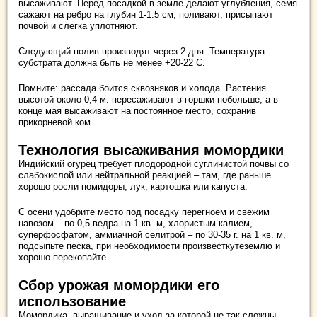
высаживают. Перед посадкой в земле делают углубления, семя
сажают на ребро на глубин 1-1.5 см, поливают, присыпают
почвой и слегка уплотняют.
Следующий полив производят через 2 дня. Температура
субстрата должна быть не менее +20-22 С.
Помните: рассада боится сквозняков и холода. Растения
высотой около 0,4 м. пересаживают в горшки побольше, а в
конце мая высаживают на постоянное место, сохранив
прикорневой ком.
Технология высаживания момордики
Индийский огурец требует плодородной суглинистой почвы со
слабокислой или нейтральной реакцией – там, где раньше
хорошо росли помидоры, лук, картошка или капуста.
С осени удобрите место под посадку перегноем и свежим
навозом – по 0,5 ведра на 1 кв. м, хлористым калием,
суперфосфатом, аммиачной селитрой – по 30-35 г. на 1 кв. м,
подсыпьте песка, при необходимости произвесткутеземлю и
хорошо перекопайте.
Сбор урожая момордики его
использование
Момордика, выращивание и уход за которой не так сложны,