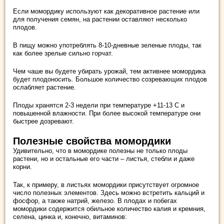
Если момордику используют как декоративное растение или
для получения семян, на растении оставляют несколько
плодов.
В пищу можно употреблять 8-10-дневные зеленые плоды, так
как более зрелые сильно горчат.
Чем чаше вы будете убирать урожай, тем активнее момордика
будет плодоносить. Большое количество созревающих плодов
ослабляет растение.
Плоды хранятся 2-3 недели при температуре +11-13 С и
повышенной влажности. При более высокой температуре они
быстрее дозревают.
Полезные свойства момордики
Удивительно, что в момордике полезны не только плоды
растени, но и остальные его части – листья, стебли и даже
корни.
Так, к примеру, в листьях момордики присутствует огромное
число полезных элементов. Здесь можно встретить кальций и
фосфор, а также натрий, железо. В плодах и побегах
момордики содержится обильное количество калия и кремния,
селена, цинка и, конечно, витаминов: