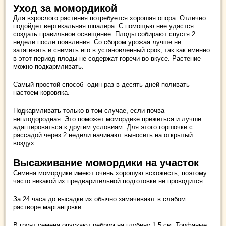
Уход за момордикой
Для взрослого растения потребуется хорошая опора. Отлично
подойдет вертикальная шпалера. С помощью нее удастся
создать правильное освещение. Плоды собирают спустя 2
недели после появления. Со сбором урожая лучше не
затягивать и снимать его в установленный срок, так как именно
в этот период плоды не содержат горечи во вкусе. Растение
можно подкармливать.
Самый простой способ -один раз в десять дней поливать
настоем коровяка.
Подкармливать только в том случае, если почва
неплодородная. Это поможет момордике прижиться и лучше
адаптироваться к другим условиям. Для этого горшочки с
рассадой через 2 недели начинают выносить на открытый
воздух.
Высаживание момордики на участок
Семена момордики имеют очень хорошую всхожесть, поэтому
часто никакой их предварительной подготовки не проводится.
За 24 часа до высадки их обычно замачивают в слабом
растворе марганцовки.
В грунт семена опускают ребром на глубину 1,5 см. Торфяные