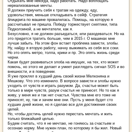
Отдыхать мне некогда, надо работать. Надо воплощать
нереализованные мечты.
Я должен приучить себя к тратам на одежду, еду,
удовольствия, меньше откладывать в сейф. Стратегия
блицкрига по машине провалилась. Помощь, на которую я
рассчитывал не пришла. Победу торжествует скептики, типа
Подколзиной, а не мечтатели, как я.
Безусловно, я не должен разъедаться, или разодеваться. Но на
это придется тратить больше, чем в 2015 г. О машинах мне
лучше забыть. На этом фон встает проблема зависти, злобы.
Ну, найду я вторую работу, начну выжимать из себя все соки.
Но это опять метро, толпа, крики и пр. Это опять жизнь среди
черни.
Какая будет развиваться злоба на имущих, на тех, кто может
помочь, но этого не делает и умеет разглядеть сигнал SOS и во
внешности, и в поведении.
Я уже проклял в худший день своей жизни Мелконяна и
Мешкову. Что это изменило. В вопросе зависти и злобы нужно
уходить от чувств и играть разумом. Да, счастье может быть
только в мире чувств, разум счастья не принесет. Но то как я
живу, у меня же и так нет счастья. Чувства мне его тоже не
приносят, ну, так и зачем мне они. Пусть у меня будет сто
худших дней жизни, но я сделаю все для достижения своих
целей.
Но, чтобы достичь целей нужно перестать мечтать и жить
только ближайшей целью.
Будем считать, что я не мечтаю, не гоняюсь за счастьем и
осознаю норму. Мне нужен план, по которому я бы жил. Новый