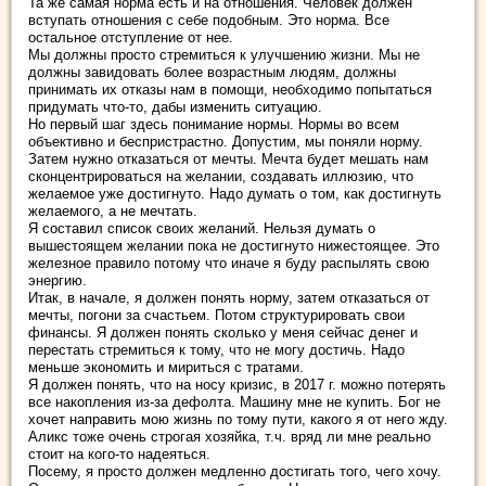
Та же самая норма есть и на отношения. Человек должен
вступать отношения с себе подобным. Это норма. Все
остальное отступление от нее.
Мы должны просто стремиться к улучшению жизни. Мы не
должны завидовать более возрастным людям, должны
принимать их отказы нам в помощи, необходимо попытаться
придумать что-то, дабы изменить ситуацию.
Но первый шаг здесь понимание нормы. Нормы во всем
объективно и беспристрастно. Допустим, мы поняли норму.
Затем нужно отказаться от мечты. Мечта будет мешать нам
сконцентрироваться на желании, создавать иллюзию, что
желаемое уже достигнуто. Надо думать о том, как достигнуть
желаемого, а не мечтать.
Я составил список своих желаний. Нельзя думать о
вышестоящем желании пока не достигнуто нижестоящее. Это
железное правило потому что иначе я буду распылять свою
энергию.
Итак, в начале, я должен понять норму, затем отказаться от
мечты, погони за счастьем. Потом структурировать свои
финансы. Я должен понять сколько у меня сейчас денег и
перестать стремиться к тому, что не могу достичь. Надо
меньше экономить и мириться с тратами.
Я должен понять, что на носу кризис, в 2017 г. можно потерять
все накопления из-за дефолта. Машину мне не купить. Бог не
хочет направить мою жизнь по тому пути, какого я от него жду.
Аликс тоже очень строгая хозяйка, т.ч. вряд ли мне реально
стоит на кого-то надеяться.
Посему, я просто должен медленно достигать того, чего хочу.