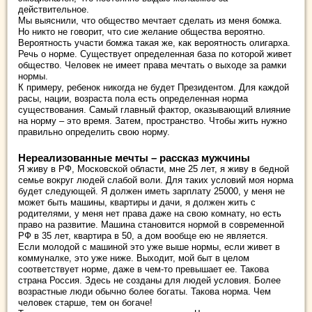
действительное.
Мы выяснили, что общество мечтает сделать из меня бомжа.
Но никто не говорит, что сие желание общества вероятно.
Вероятность участи бомжа такая же, как вероятность олигарха.
Речь о норме. Существует определенная база по которой живет
общество. Человек не имеет права мечтать о выходе за рамки
нормы.
К примеру, ребенок никогда не будет Президентом. Для каждой
расы, нации, возраста пола есть определенная норма
существования. Самый главный фактор, оказывающий влияние
на норму – это время. Затем, пространство. Чтобы жить нужно
правильно определить свою норму.
Нереализованные мечты – рассказ мужчины
Я живу в РФ, Московской области, мне 25 лет, я живу в бедной
семье вокруг людей слабой воли. Для таких условий моя норма
будет следующей. Я должен иметь зарплату 25000, у меня не
может быть машины, квартиры и дачи, я должен жить с
родителями, у меня нет права даже на свою комнату, но есть
право на развитие. Машина становится нормой в современной
РФ в 35 лет, квартира в 50, а дом вообще ею не является.
Если молодой с машиной это уже выше нормы, если живет в
коммуналке, это уже ниже. Выходит, мой быт в целом
соответствует норме, даже в чем-то превышает ее. Такова
страна Россия. Здесь не созданы для людей условия. Более
возрастные люди обычно более богаты. Такова норма. Чем
человек старше, тем он богаче!