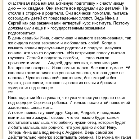
счастливая пара начала активную подготовку к счастливому
дню — их свадьбе. Они вместе все продумали до деталей. Не
стояли в стороне и родители. Они всячески помогали, пытаясь
освободить детей от предсвадебных хлопот. Ведь Инна и
Сергей как раз заканчивали четвертый курс института. Поэтому
должны были еще и к государственным экзаменам
подготовиться.
В день свадьбы Инна, счастливая и немного взволнованная, так
же сидела перед зеркалом и любовалась собой. Когда в
комнату вошли перепуганные родители и подруга, девушка
поняла, что что-то случилось. «На встречную полосу выехал
грузовик. Сергей и водитель погибли, — едва смогла
произнести мама. — Андрей, друг жениха, в реанимации».
Как прошли похороны, Инна помнит плохо. Все как в тумане. Ей
вкололи такое количество успокоительного, что она даже не
плакала. Чувствовала себя растением, без эмоций и без
чувств, растением, которое вырвали из почвы и бросили
«умирать» под солнцем.
***
Впоследствии Инна узнала, что уже четвертую неделю носит
под сердцем Сергиева ребенка. И только после этой новости ей
захотелось снова жить.
А потом пришел лучший друг Сергея, Андрей, и предложил
выйти за него замуж. Говорил, что ей тяжело будет самой
воспитывать малыша, что ребенку нужен отец, который будет
любить малыша, как родного, что уже давно любит Инну.
Теперь Инна шла под венец с Андреем. Ведь самой же
действительно нелегко воспитывать ребенка. Но нужна ли такая