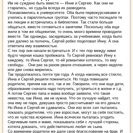
Им не суждено быть вместе — Инне и Сергею. Как они ни
старались, но судьба всегда их разводила.
Познакомились в университете. Оба были первокурсниками и
учились в параллельных группах. Поэтому часто посещали те
же лекции и встречались в библиотеке. Так стали больше
общаться, вместе готовиться к занятиям. Поскольку оба еще
жили в том же общежитии, то очень много времени проводили
вместе. Так однажды, засидевшись за учебниками, когда было
уже далеко за полночь, Сергей робко поцеловал Инну. А она
ответила ему взаимностью.
С тех пор они начали встречаться. И с тех пор между ними
будто черная кошка пробежала. То Сергей ревновал Инну к
каждому, то Инна Сергея, то ей романтики хотелось, то ему
свободы… Они раз за разом рвали отношения, а через неделю
или две снова мирились.
Так продолжалось почти три года. А когда наконец все стихло,
Инна и Сергей решили пожениться. Но тогда помешали
родители, причем как его, так и ее. Говорили, что они еще дети,
образование сначала надо получить, устроиться в жизни и т.д.
А потом Сергею папа и мама вообще заявили, что такая
невестка, как Инна, им не нужна. Что он лучшую найдет, что
она ему не пара, девушка просто рассчитывает на его деньги.
Но Инна и Сергей не сдавались. Они изо всех сил пытались
показать родителям, что уже взрослые, могут за себя постоять,
что их чувства искренни. Инна всячески пыталась угодить
Сергиевым папе и маме, показывала себя с лучшей стороны,
хотела доказать, что действительно любит их сына.
Со временем родители же дали свое благословение на брак. И