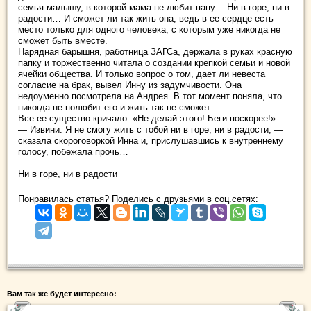
семья малышу, в которой мама не любит папу… Ни в горе, ни в
радости… И сможет ли так жить она, ведь в ее сердце есть
место только для одного человека, с которым уже никогда не
сможет быть вместе.
Нарядная барышня, работница ЗАГСа, держала в руках красную
папку и торжественно читала о создании крепкой семьи и новой
ячейки общества. И только вопрос о том, дает ли невеста
согласие на брак, вывел Инну из задумчивости. Она
недоуменно посмотрела на Андрея. В тот момент поняла, что
никогда не полюбит его и жить так не сможет.
Все ее существо кричало: «Не делай этого! Беги поскорее!»
— Извини. Я не смогу жить с тобой ни в горе, ни в радости, —
сказала скороговоркой Инна и, прислушавшись к внутреннему
голосу, побежала прочь…
Ни в горе, ни в радости
Понравилась статья? Поделись с друзьями в соц.сетях:
Вам так же будет интересно: