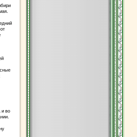
ибири
мая.
ледний
 от
е
ей
осные
к
 и во
нии.
ну