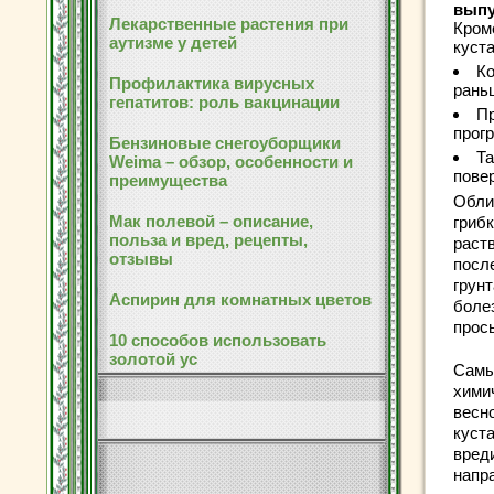
выпу
Лекарственные растения при
Кром
аутизме у детей
куста
Ко
Профилактика вирусных
ран
гепатитов: роль вакцинации
П
прогр
Бензиновые снегоуборщики
Та
Weima – обзор, особенности и
пове
преимущества
Обли
Мак полевой – описание,
гриб
польза и вред, рецепты,
раст
отзывы
посл
грунт
Аспирин для комнатных цветов
болез
прос
10 способов использовать
золотой ус
Самы
хими
весн
куста
вред
напр