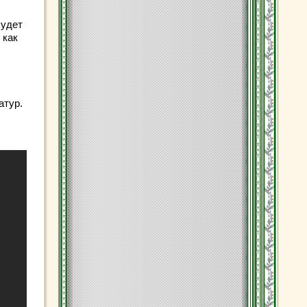
будет
 как
атур.