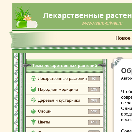
www.vsem-privet.ru
Новое
Темы лекарственных растений
Об
Лекарственные растения
Автор
92
Народная медицина
135
Чтоб
совр
Деревья и кустарники
368
не з
Одни
Овощи
590
вред
весн
Цветы
653
Соде