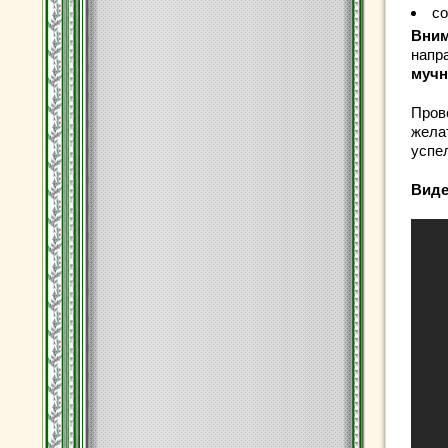
со
Вним
напр
мучн
Пров
жела
успе
Виде