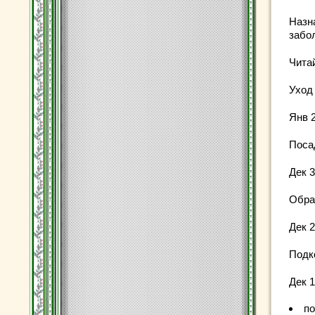
Назн
забо
Чита
Уход
Янв 2
Поса
Дек 3
Обра
Дек 2
Подк
Дек 1
по