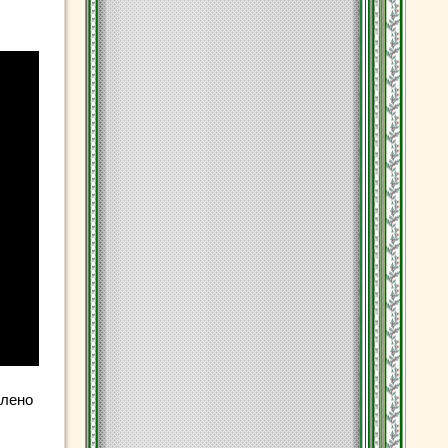
влено