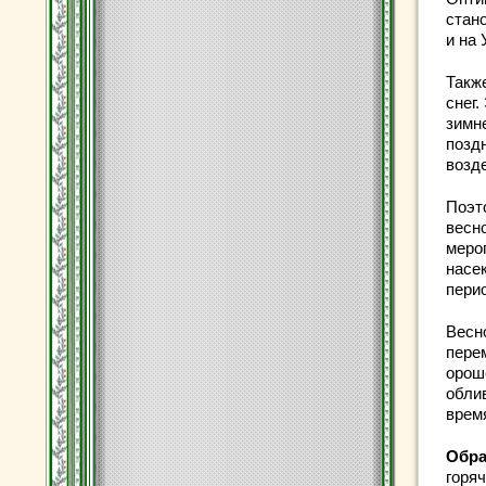
стан
и на
Такж
снег.
зимне
позд
возде
Поэт
весн
меро
насе
пери
Весн
пере
орош
облив
время
Обра
горя