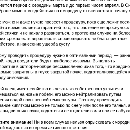
овится период с середины марта и до первых чисел апреля. В С
 Урале момент воздействия на смородину оттягивается к началу 
е можно и даже нужно провести процедуру, пока еще лежит пос
 Это время является гарантией того, что растение не проснулось
й спячки и не начало развиваться, в противном случае на боле
них сроках есть вероятность спровоцировать не благоприятное
йствие, а нанесение ущерба кусту.
ому проводить процедуру нужно в оптимальный период — ранн
ой, когда вредители будут наиболее уязвимы. Выполнять
приятие в октябре-ноябре бессмысленно из-за того, что вредон
комые запрятаны в глухо закрытой почке, подготавливающейся 
оду зимования.
ой клещ имеет свойство вылезать из собственного укрытия и
мещаться на новые побеги, его можно нейтрализовать путем
ения водой повышенной температуры. Поэтому производить
ание кипятком можно не только по снегу или после его таянья, а
 выдвигания почки, подготовки ее к цветению или при ее набуха
тите внимание!
Ни в коем случае нельзя опрыскивать смороди
чей жидкостью во время активного цветения.