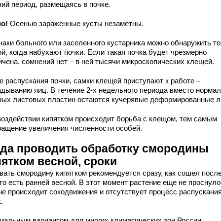
ний период, размещаясь в почке.
но!
Осенью зараженные кусты незаметны.
наки больного или заселенного кустарника можно обнаружить т
й, когда набухают почки. Если такая почка будет чрезмерно
ичена, сомнений нет – в ней тысячи микроскопических клещей.
е распускания почки, самки клещей приступают к работе –
адыванию яиц. В течение 2-х недельного периода вместо норма
ных листовых пластин остаются кучерявые деформированные л
воздействии кипятком происходит борьба с клещом, тем самым
ращение увеличения численности особей.
гда проводить обработку смородины
пятком весной, сроки
вать смородину кипятком рекомендуется сразу, как сошел посл
 то есть ранней весной. В этот момент растение еще не проснуло
 не происходит сокодвижения и отсутствует процесс распускани
.
мальным вариантом для многих климатических зон России