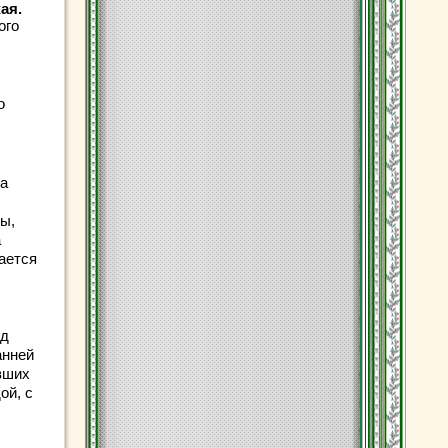
ая.
ого
о
да
ы,
а
тается
ед
анней
вших
ой, с