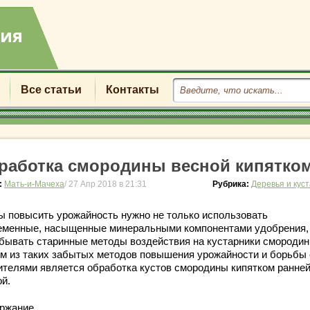
Все статьи
Контакты
работка смородины весной кипятко
:
Мать-и-Мачеха
/ 27 Апр 2018 в 21:31
Рубрика:
Деревья и кус
ы повысить урожайность нужно не только использовать
еменные, насыщенные минеральными компонентами удобрения, 
абывать старинные методы воздействия на кустарники смородин
м из таких забытых методов повышения урожайности и борьбы 
ителями является обработка кустов смородины кипятком ранне
ой.
ржание