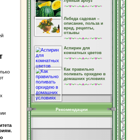
Лунный арбуз
Лебеда садовая –
описание, польза и
вред, рецепты,
отзывы
ей
Аспирин для
комнатных цветов
т
Как правильно
олько
поливать орхидею в
от
домашних условиях
ых
Рекомендации
вии
итета
риям.
во