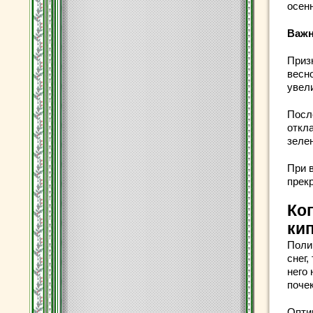
осен
Важ
Приз
весно
увел
Посл
откл
зеле
При 
прек
Ко
ки
Поли
снег,
него
почек
Опти