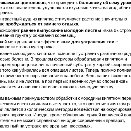
скаемых цветоносов
, что приводит к
большому объему урож
е этого, значительно улучшаются вкусовые качества ягод облит
рника.
нтрастный душ из кипятка стимулирует растение значительно
ьше
пробуждаться от зимнего отдыха.
роисходит
раннее выпускание молодой листвы
из-за быстрог
евания грунта у основания корневищ.
кой метод является эффективным
для устранения
тли
с
рхности ствола кустарника.
вание смородины кипятком позволяет устранить различного ро
ковые болезни. В прошлом фермеры обрабатывали кипятком и
вором марганцовки лишь почвенный субстрат у корней смородин
е того как убиралась вся опавшая листва. Теперь помимо полив
а применяется опрыскивание и на побеги. Ведь на них также ос
нь, как и на листве, а при первых весенних лучах споры вновь
ыпаются и начинают активно атаковать молодую листву.
м важным преимуществом обработки смородины кипятком пер
ческими инсектицидами выступает то, что орошение кипятком р
ой является экологическим методом воздействия на оккупирова
рник паразитов. Иногда, кроме обливания горячей кипяченой вод
ителями не может справиться ни один современный препарат,
авленный на устранение вредных насекомых.