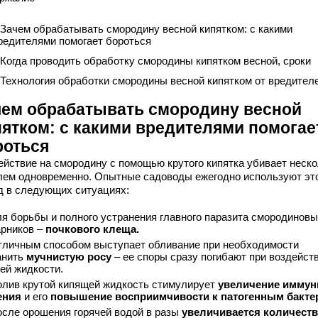
 Зачем обрабатывать смородину весной кипятком: с какими
редителями помогает бороться
 Когда проводить обработку смородины кипятком весной, сроки
 Технология обработки смородины весной кипятком от вредител
чем обрабатывать смородину весной
пятком:
с какими вредителями помогае
роться
ействие на смородину с помощью крутого кипятка убивает неск
лем одновременно. Опытные садоводы ежегодно используют эт
д в следующих ситуациях:
я борьбы и полного устранения главного паразита смородинов
арников –
почкового клеща.
личным способом выступает обливание при необходимости
анить
мучнистую росу
– ее споры сразу погибают при воздейст
чей жидкости.
лив крутой кипящей жидкость стимулирует
увеличение иммун
ения
и его
повышение восприимчивости к патогенным бакте
сле орошения горячей водой в разы
увеличивается количест