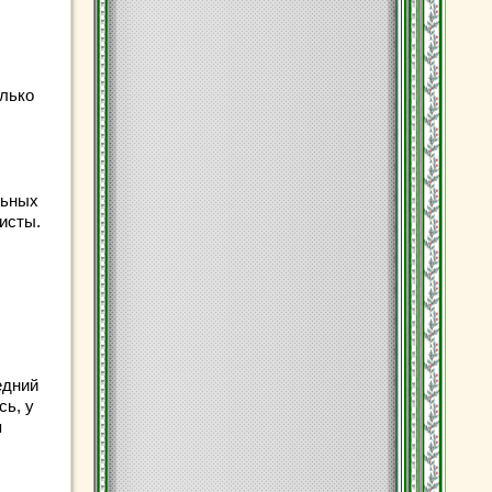
олько
льных
исты.
едний
сь, у
я