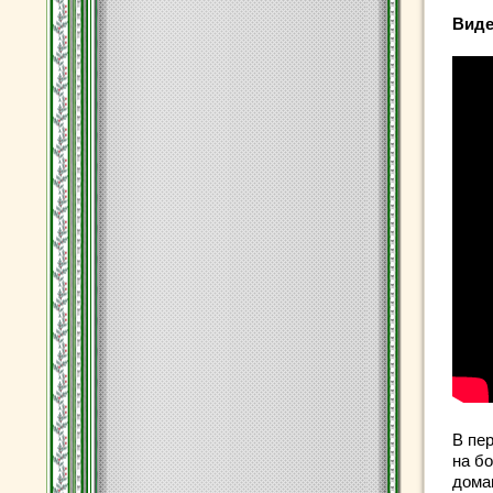
Виде
В пе
на б
дома