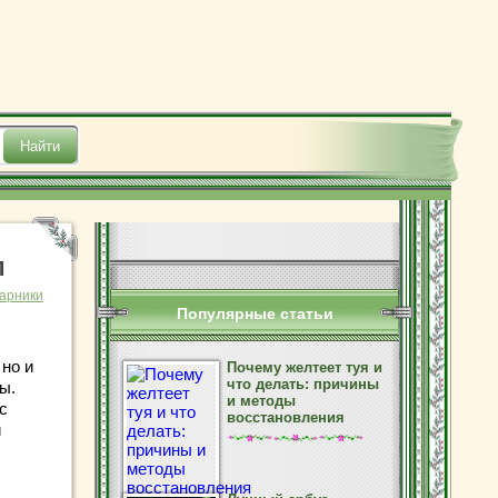
м
тарники
Популярные статьи
но и
Почему желтеет туя и
что делать: причины
ы.
и методы
с
восстановления
й