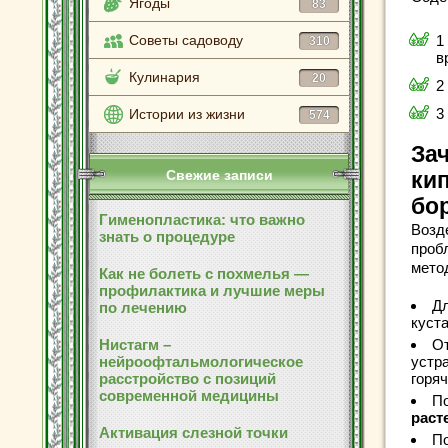
Ягоды
83
Советы садоводу
1
310
в
Кулинария
20
2
3
Истории из жизни
574
За
Свежие записи
ки
бо
Гименопластика: что важно
Возд
знать о процедуре
проб
мето
Как не болеть с похмелья —
профилактика и лучшие меры
Дл
по лечению
куст
Нистагм –
От
нейроофтальмологическое
устр
расстройство с позиций
горя
современной медицины
По
раст
Активация слезной точки
По