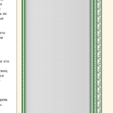
го
х
ь их
ые
это
ым
е это
ужно,
все
о
ором.
ь.