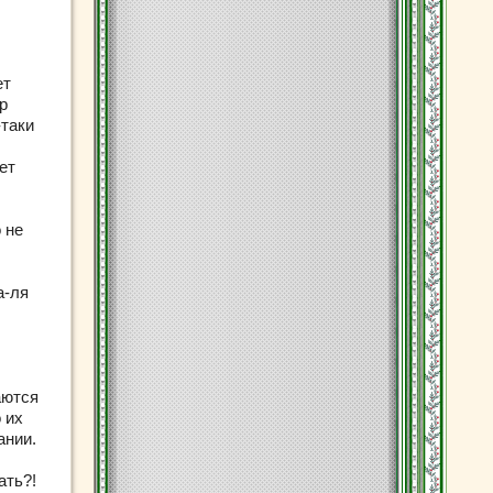
ет
р
-таки
ет
 не
а-ля
аются
 их
ании.
вать?!