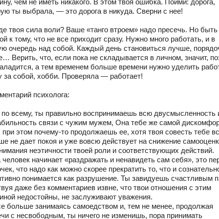
ну, чем не иметь никакого. В этом твоя ошибка. Пойми: дорога,
рую ты выбрала, — это дорога в никуда. Сверни с нее!
Где твоя сила воли? Ваше «танго втроем» надо пресечь. Но быть
ой к тому, что не все приходит сразу. Нужно много работать, и в
ую очередь над собой. Каждый день становиться лучше, порядо
… Верить, что, если пока не складывается в личном, значит, п
наладится, а тем временем больше времени нужно уделить рабо
у за собой, хобби. Проверяла — работает!
мментарий психолога:
 по всему, ты правильно воспринимаешь всю двусмысленность 
абильность связи с чужим мужем, Она тебе же самой дискомфор
 при этом почему-то продолжаешь ее, хотя твоя совесть тебе в
ше не дает покоя и уже вовсю действует на снижение самооценк
онимания неэтичности твоей роли и соответствующих действий.
а человек начинает «раздражать и ненавидеть сам себя», это п
чек, что надо как можно скорее прекратить то, что и сознательно
итивно понимается как разрушение. Ты завидуешь счастливым п
твуя даже без комментариев извне, что твои отношения с этим
иной недостойны, не заслуживают уважения.
се больше занимаясь самоедством и, тем не менее, продолжая
ечи с несвободным, ты ничего не изменишь, пора принимать