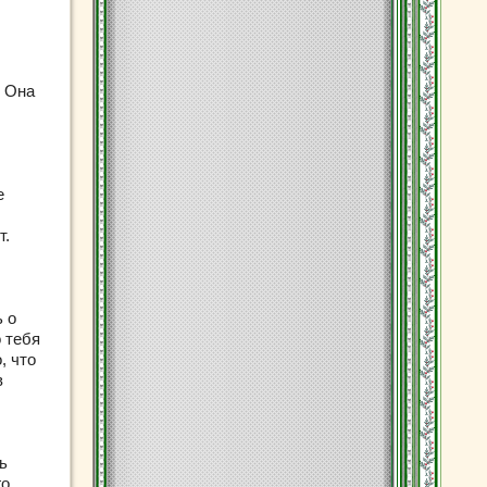
. Она
е
т.
ь о
 тебя
, что
в
ь
о,