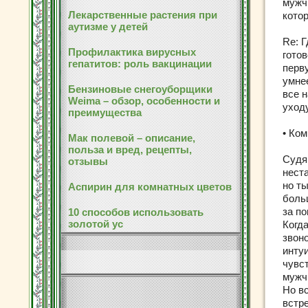
мужчи
Лекарственные растения при
кото
аутизме у детей
Re: 
Профилактика вирусных
готов
гепатитов: роль вакцинации
перв
умнее
Бензиновые снегоуборщики
все 
Weima – обзор, особенности и
уход
преимущества
• Ко
Мак полевой – описание,
польза и вред, рецепты,
Судя
отзывы
нест
но ты
Аспирин для комнатных цветов
боль
за п
10 способов использовать
золотой ус
Когд
звоно
инту
чувс
мужч
Но в
встр