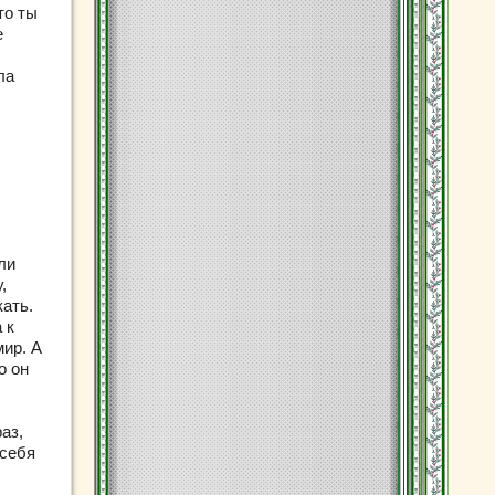
то ты
е
ла
ли
,
кать.
 к
мир. А
о он
аз,
 себя