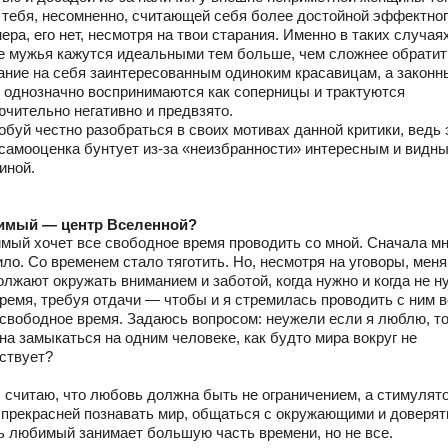
у тебя, несомненно, считающей себя более достойной эффектно
ера, его нет, несмотря на твои старания. Именно в таких случая
е мужья кажутся идеальными тем больше, чем сложнее обратит
ание на себя заинтересованным одиноким красавицам, а законн
 однозначно воспринимаются как соперницы и трактуются
ючительно негативно и предвзято.
обуй честно разобраться в своих мотивах данной критики, ведь 
 самооценка бунтует из-за «неизбранности» интересным и видн
иной.
мый — центр Вселенной?
мый хочет все свободное время проводить со мной. Сначала мн
ло. Со временем стало тяготить. Но, несмотря на уговоры, меня
лжают окружать вниманием и заботой, когда нужно и когда не н
время, требуя отдачи — чтобы и я стремилась проводить с ним 
 свободное время. Задаюсь вопросом: неужели если я люблю, т
на замыкаться на одним человеке, как будто мира вокруг не
ствует?
Я считаю, что любовь должна быть не ограничением, а стимулят
 прекрасней познавать мир, общаться с окружающими и доверят
ь любимый занимает большую часть времени, но не все.