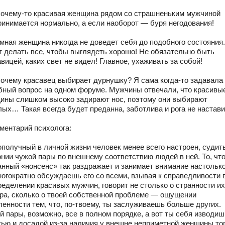
Почему-то красивая женщина рядом со страшненьким мужчиной
ринимается нормально, а если наоборот — буря негодования!
Умная женщина никогда не доведет себя до подобного состояния
т делать все, чтобы выглядеть хорошо! Не обязательно быть
вицей, каких свет не видел! Главное, ухаживать за собой!
Почему красавец выбирает дурнушку? Я сама когда-то задавала
бный вопрос на одном форуме. Мужчины отвечали, что красивы
ины слишком высоко задирают нос, поэтому они выбирают
ых… Такая всегда будет преданна, заботлива и рога не настави
мментарий психолога:
ополучный в личной жизни человек менее всего настроен, судит
онии чужой пары по внешнему соответствию людей в ней. То, что
анный «нонсенс» так раздражает и занимает внимание настолько
ногократно обсуждаешь его со всеми, взывая к справедливости 
ределении красивых мужчин, говорит не столько о странности их
ра, сколько о твоей собственной проблеме — ощущении
ленности тем, что, по-твоему, ты заслуживаешь больше других.
й пары, возможно, все в полном порядке, а вот ты себя изводиш
тью и досадой из-за наличия у внешне неприметной женщины тог