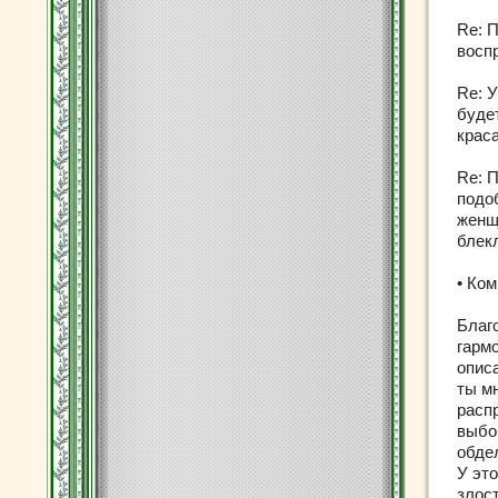
Re: 
восп
Re: 
буде
краса
Re: 
подо
женщ
блекл
• Ко
Благ
гарм
опис
ты м
расп
выбо
обде
У это
злос