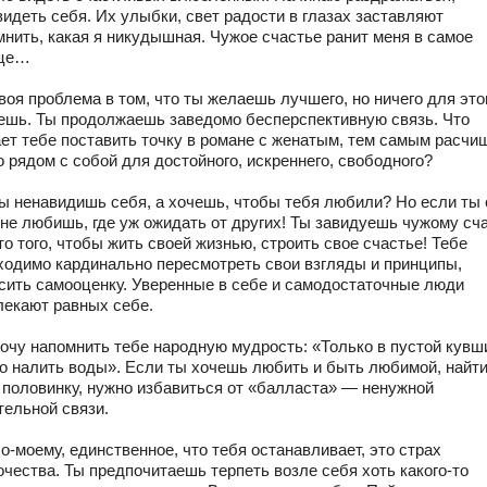
видеть себя. Их улыбки, свет радости в глазах заставляют
мнить, какая я никудышная. Чужое счастье ранит меня в самое
дце…
воя проблема в том, что ты желаешь лучшего, но ничего для это
ешь. Ты продолжаешь заведомо бесперспективную связь. Что
ет тебе поставить точку в романе с женатым, тем самым расчи
о рядом с собой для достойного, искреннего, свободного?
Ты ненавидишь себя, а хочешь, чтобы тебя любили? Но если ты
 не любишь, где уж ожидать от других! Ты завидуешь чужому сч
о того, чтобы жить своей жизнью, строить свое счастье! Тебе
ходимо кардинально пересмотреть свои взгляды и принципы,
сить самооценку. Уверенные в себе и самодостаточные люди
лекают равных себе.
Хочу напомнить тебе народную мудрость: «Только в пустой кувш
о налить воды». Если ты хочешь любить и быть любимой, найт
 половинку, нужно избавиться от «балласта» — ненужной
тельной связи.
о-моему, единственное, что тебя останавливает, это страх
очества. Ты предпочитаешь терпеть возле себя хоть какого-то