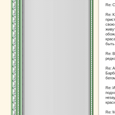
Re: 
Re: 
прис
свою 
живу
обож
крас
быть
Re: В
редко
Re: 
Барб
бего
Re: И
подх
неза
краси
Re: М