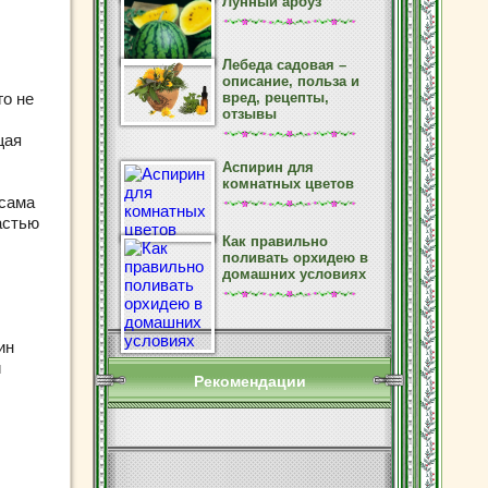
Лунный арбуз
Лебеда садовая –
описание, польза и
го не
вред, рецепты,
отзывы
щая
Аспирин для
комнатных цветов
 сама
астью
Как правильно
поливать орхидею в
домашних условиях
ин
и
Рекомендации