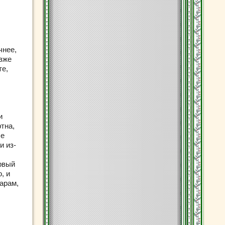
чнее,
озже
те,
и
тна,
се
и из-
ервый
, и
арам,