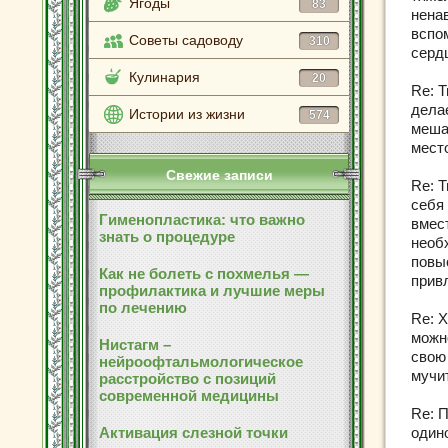
Ягоды
83
нена
вспо
Советы садоводу
310
сер
Кулинария
20
Re: Т
дела
Истории из жизни
574
меша
мест
Свежие записи
Re: 
себя
Гименопластика: что важно
вмест
знать о процедуре
необ
повы
Как не болеть с похмелья —
прив
профилактика и лучшие меры
по лечению
Re: 
можн
Нистагм –
свою
нейроофтальмологическое
мучи
расстройство с позиций
современной медицины
Re: П
Активация слезной точки
один