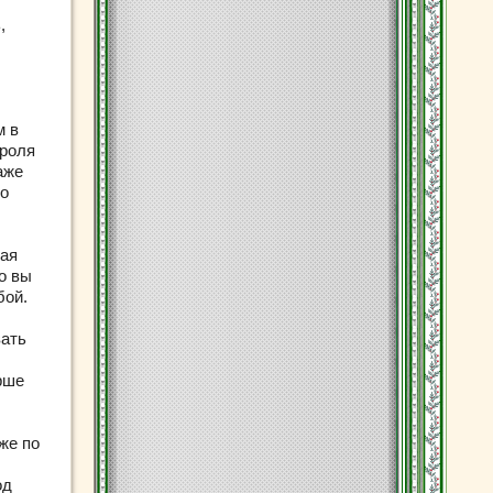
,
м в
троля
аже
до
ная
то вы
бой.
вать
рше
же по
од