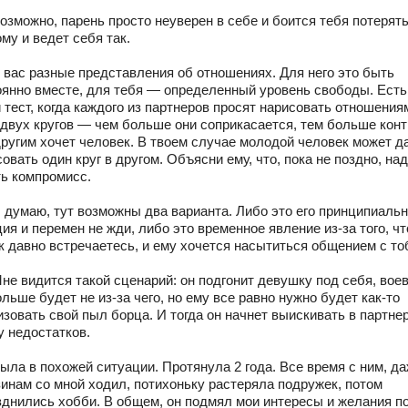
озможно, парень просто неуверен в себе и боится тебя потерять
му и ведет себя так.
У вас разные представления об отношениях. Для него это быть
оянно вместе, для тебя — определенный уровень свободы. Есть
 тест, когда каждого из партнеров просят нарисовать отношения
 двух кругов — чем больше они соприкасается, тем больше кон
другим хочет человек. В твоем случае молодой человек может д
овать один круг в другом. Объясни ему, что, пока не поздно, на
ть компромисс.
Я думаю, тут возможны два варианта. Либо это его принципиаль
ия и перемен не жди, либо это временное явление из-за того, ч
ак давно встречаетесь, и ему хочется насытиться общением с то
не видится такой сценарий: он подгонит девушку под себя, вое
льше будет не из-за чего, но ему все равно нужно будет как-то
изовать свой пыл борца. И тогда он начнет выискивать в партне
у недостатков.
ыла в похожей ситуации. Протянула 2 года. Все время с ним, да
зинам со мной ходил, потихоньку растеряла подружек, потом
зднились хобби. В общем, он подмял мои интересы и желания п