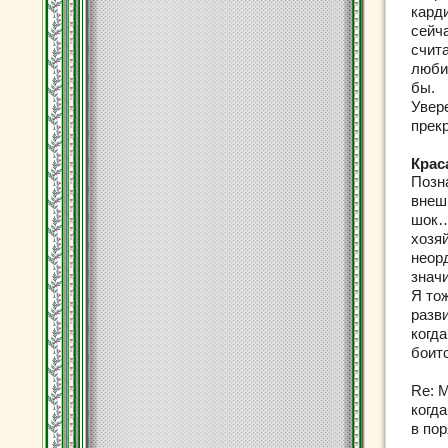
кард
сейч
счит
люби
бы.
Увере
прек
Крас
Позн
внешн
шок…
хозя
неор
значи
Я то
разв
когда
боит
Re: 
когда
в по