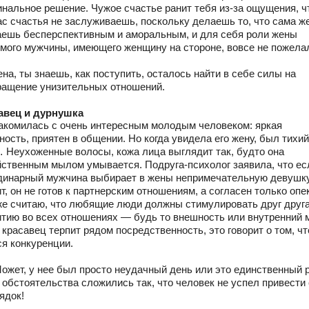
инальное решение. Чужое счастье ранит тебя из-за ощущения, ч
ас счастья не заслуживаешь, поскольку делаешь то, что сама ж
аешь бесперспективным и аморальным, и для себя роли жены
мого мужчины, имеющего женщину на стороне, вовсе не пожела
на, ты знаешь, как поступить, осталось найти в себе силы на
ращение унизительных отношений.
авец и дурнушка
акомилась с очень интересным молодым человеком: яркая
ость, приятен в общении. Но когда увидела его жену, был тихий
 Неухоженные волосы, кожа лица выглядит так, будто она
йственным мылом умывается. Подруга-психолог заявила, что ес
динарный мужчина выбирает в жены непримечательную девушку
т, он не готов к партнерским отношениям, а согласен только опе
же считаю, что любящие люди должны стимулировать друг друга
итию во всех отношениях — будь то внешность или внутренний 
 красавец терпит рядом посредственность, это говорит о том, чт
ся конкуренции.
Может, у нее был просто неудачный день или это единственный р
 обстоятельства сложились так, что человек не успел привести
рядок!