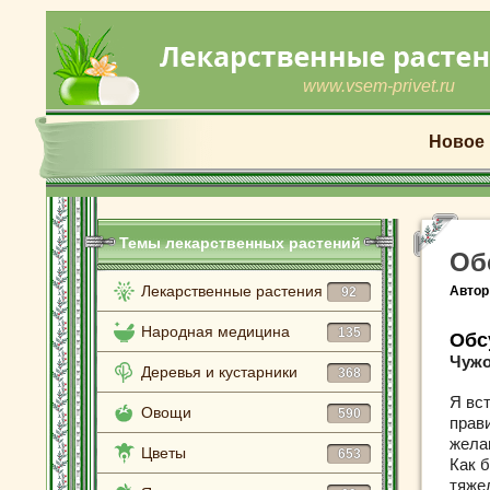
www.vsem-privet.ru
Новое
Темы лекарственных растений
Об
Лекарственные растения
Автор
92
Народная медицина
135
Обс
Чужо
Деревья и кустарники
368
Я вс
Овощи
590
прав
желаю
Цветы
653
Как 
тяже