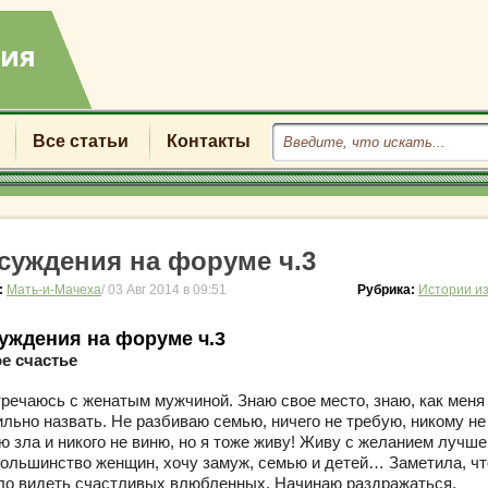
Все статьи
Контакты
суждения на форуме ч.3
:
Мать-и-Мачеха
/ 03 Авг 2014 в 09:51
Рубрика:
Истории и
уждения на форуме ч.3
е счастье
тречаюсь с женатым мужчиной. Знаю свое место, знаю, как меня
ильно назвать. Не разбиваю семью, ничего не требую, никому не
 зла и никого не виню, но я тоже живу! Живу с желанием лучше
большинство женщин, хочу замуж, семью и детей… Заметила, чт
ло видеть счастливых влюбленных. Начинаю раздражаться,