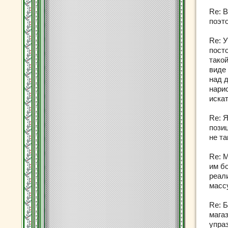
Re: В
поэто
Re: 
пост
такой
виде
над 
нарис
иска
Re: 
позиц
не т
Re: М
им бо
реал
масс
Re: Б
мага
упра