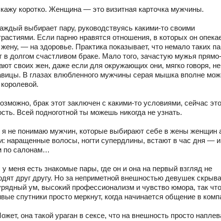
Скажу коротко. Женщина — это визитная карточка мужчины.
Каждый выбирает пару, руководствуясь какими-то своими
трастиями. Если парню нравятся отношения, в которых он опека
жену, — на здоровье. Практика показывает, что немало таких па
т в долгом счастливом браке. Мало того, зачастую мужья прямо
ают своих жен, даже если для окружающих они, мягко говоря, не
авицы. В глазах влюбленного мужчины серая мышка вполне мож
 королевой.
озможно, брак этот заключен с какими-то условиями, сейчас это
сть. Всей подноготной ты можешь никогда не узнать.
А я не понимаю мужчин, которые выбирают себе в жены женщин 
и: наращенные волосы, ногти супердлины, встают в час дня — и
м по салонам…
 у меня есть знакомые пары, где он и она на первый взгляд не
одят друг другу. Но за неприметной внешностью девушек скрыв
урядный ум, высокий профессионализм и чувство юмора, так что
вые спутники просто меркнут, когда начинается общение в комп
ожет, она такой ураган в сексе, что на внешность просто напле