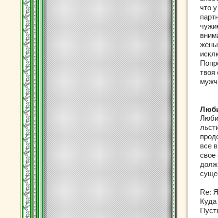
что 
партн
чужи
вним
жены
искл
Попр
твоя
мужч
Люби
Люби
льсти
продо
все 
свое
долж
суще
Re: 
Куда
Пуст