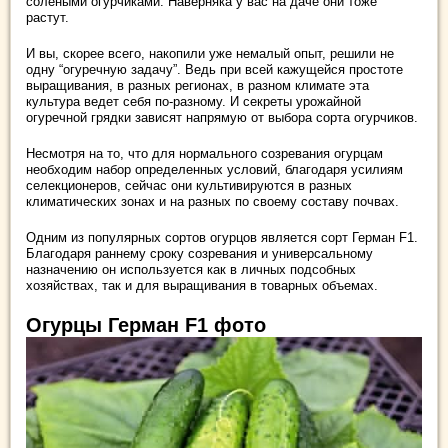
солеными огурчиками. Наверняка у вас на даче они тоже
растут.
И вы, скорее всего, накопили уже немалый опыт, решили не
одну “огуречную задачу”. Ведь при всей кажущейся простоте
выращивания, в разных регионах, в разном климате эта
культура ведет себя по-разному. И секреты урожайной
огуречной грядки зависят напрямую от выбора сорта огурчиков.
Несмотря на то, что для нормального созревания огурцам
необходим набор определенных условий, благодаря усилиям
селекционеров, сейчас они культивируются в разных
климатических зонах и на разных по своему составу почвах.
Одним из популярных сортов огурцов является сорт Герман F1.
Благодаря раннему сроку созревания и универсальному
назначению он используется как в личных подсобных
хозяйствах, так и для выращивания в товарных объемах.
Огурцы Герман F1 фото