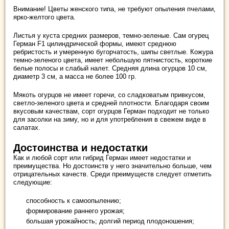
Внимание! Цветы женского типа, не требуют опыления пчелами,
ярко-желтого цвета.
Листья у куста средних размеров, темно-зеленые. Сам огурец
Герман F1 цилиндрической формы, имеют среднюю
ребристость и умеренную бугорчатость, шипы светлые. Кожура
темно-зеленого цвета, имеет небольшую пятнистость, короткие
белые полосы и слабый налет. Средняя длина огурцов 10 см,
диаметр 3 см, а масса не более 100 гр.
Мякоть огурцов не имеет горечи, со сладковатым привкусом,
светло-зеленого цвета и средней плотности. Благодаря своим
вкусовым качествам, сорт огурцов Герман подходит не только
для засолки на зиму, но и для употребления в свежем виде в
салатах.
Достоинства и недостатки
Как и любой сорт или гибрид Герман имеет недостатки и
преимущества. Но достоинств у него значительно больше, чем
отрицательных качеств. Среди преимуществ следует отметить
следующие:
способность к самоопылению;
формирование раннего урожая;
большая урожайность; долгий период плодоношения;