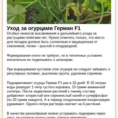
Уход за огурцами Герман F1
Особых нюансов высаживания и дальнейшего ухода за
растущими побегами нет. Нужно отметить только, что место
для посадки должно быть солнечным и защищенным от
сквозняков, почва – рыхлой и плодородной.
Формирования плети не требуют, но в тепличных условиях
желательно их подвязывать к шпалерам.
При выращивании кустиков этих огурцов не следует забывать о
регулярных поливах, рыхлении грунта, удалении сорняков.
Подкармливают огурцы Герман F1 раз в 10 дней. В 10 литрах
воды разводят 1 литр густого коровяка, 15 грамм аммиачной
селитры. После зацветания растений к такому составу
добавляют хлористый или сернокислый калий и суперфосфат
(по 20 грамм каждого). А в период плодоношения концентрацию
удваивают. Одного литра раствора хватает на 4 растения.
В качестве разнообразия можно устраивать подкормки через
лист, на которые огурцы очень хорошо реагируют.