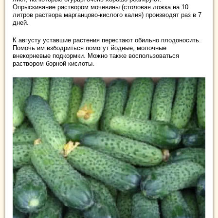
Опрыскивание раствором мочевины (столовая ложка на 10
литров раствора марганцово-кислого калия) производят раз в 7
дней.
К августу уставшие растения перестают обильно плодоносить.
Помочь им взбодриться помогут йодные, молочные
внекорневые подкормки. Можно также воспользоваться
раствором борной кислоты.