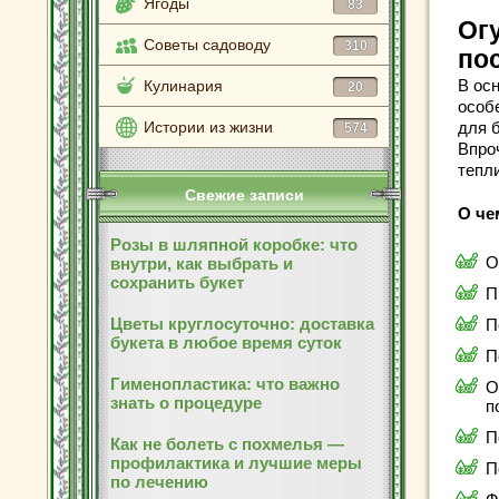
Ягоды
83
Ог
Советы садоводу
310
по
В ос
Кулинария
20
особе
Истории из жизни
для 
574
Впроч
тепл
Свежие записи
О че
Розы в шляпной коробке: что
О
внутри, как выбрать и
сохранить букет
П
Цветы круглосуточно: доставка
П
букета в любое время суток
П
Гименопластика: что важно
О
знать о процедуре
п
П
Как не болеть с похмелья —
профилактика и лучшие меры
П
по лечению