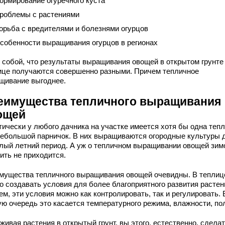
ормирование огуречного куста
роблемы с растениями
орьба с вредителями и болезнями огурцов
собенности выращивания огурцов в регионах
 собой, что результаты выращивания овощей в открытом грунте 
ице получаются совершенно разными. Причем тепличное
щивание выгоднее.
еимущества тепличного выращивания
ощей
тически у любого дачника на участке имеется хотя бы одна теп
небольшой парничок. В них выращиваются огородные культуры 
плый летний период. А уж о тепличном выращивании овощей зим
ить не приходится.
мущества тепличного выращивания овощей очевидны. В теплиц
о создавать условия для более благоприятного развития растен
м, эти условия можно как контролировать, так и регулировать. 
ую очередь это касается температурного режима, влажности, по
ивая растения в открытый грунт, вы этого, естественно, сделат