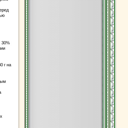
перед
тью
, 30%
нии
0 г на
ным
а
их