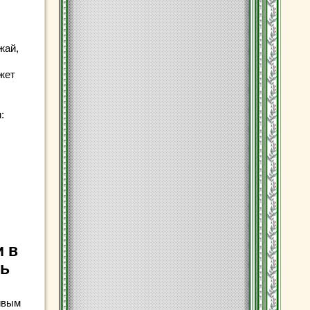
жай,
жет
:
и в
ть
ивым