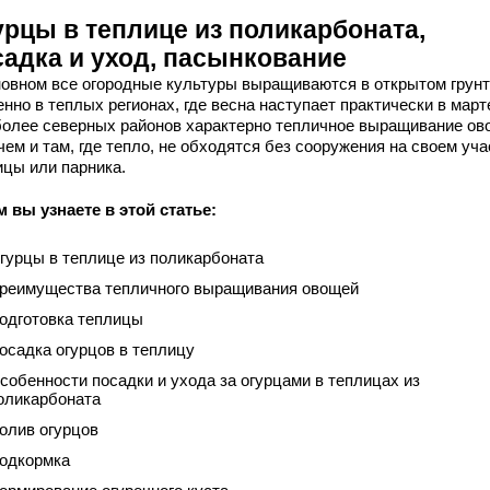
урцы в теплице из поликарбоната,
садка и уход, пасынкование
новном все огородные культуры выращиваются в открытом грунт
нно в теплых регионах, где весна наступает практически в март
более северных районов характерно тепличное выращивание ов
ем и там, где тепло, не обходятся без сооружения на своем уча
ицы или парника.
м вы узнаете в этой статье:
гурцы в теплице из поликарбоната
реимущества тепличного выращивания овощей
одготовка теплицы
осадка огурцов в теплицу
собенности посадки и ухода за огурцами в теплицах из
оликарбоната
олив огурцов
одкормка