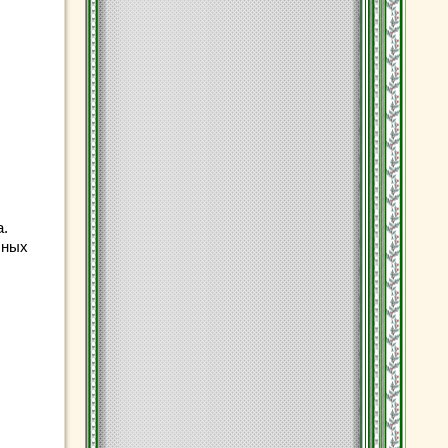
а.
чных