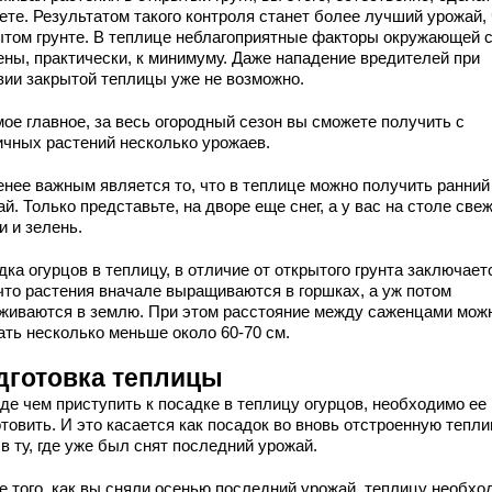
ете. Результатом такого контроля станет более лучший урожай, 
ытом грунте. В теплице неблагоприятные факторы окружающей 
ены, практически, к минимуму. Даже нападение вредителей при
вии закрытой теплицы уже не возможно.
мое главное, за весь огородный сезон вы сможете получить с
ичных растений несколько урожаев.
енее важным является то, что в теплице можно получить ранний
й. Только представьте, на дворе еще снег, а у вас на столе све
и и зелень.
ка огурцов в теплицу, в отличие от открытого грунта заключает
 что растения вначале выращиваются в горшках, а уж потом
живаются в землю. При этом расстояние между саженцами мож
ать несколько меньше около 60-70 см.
дготовка теплицы
де чем приступить к посадке в теплицу огурцов, необходимо ее
товить. И это касается как посадок во вновь отстроенную тепли
 в ту, где уже был снят последний урожай.
е того, как вы сняли осенью последний урожай, теплицу необхо