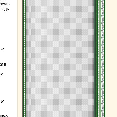
чем в
среды
жие
ся в
но
цу,
димо