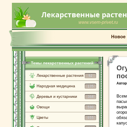
www.vsem-privet.ru
Новое
Темы лекарственных растений
Ог
по
Лекарственные растения
92
Автор
Народная медицина
135
Всем 
Деревья и кустарники
368
пасы
выра
Овощи
590
огор
Цветы
обяз
655
капус