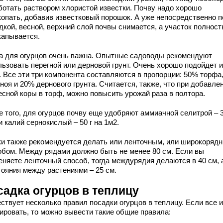
ботать раствором хлористой известки. Почву надо хорошо
копать, добавив известковый порошок. А уже непосредственно 
дкой, весной, верхний слой почвы снимается, а участок полнос
капывается.
а для огурцов очень важна. Опытные садоводы рекомендуют
льзовать перегной или дерновой грунт. Очень хорошо подойдет и
. Все эти три компонента составляются в пропорции: 50% торфа
ноя и 20% дернового грунта. Считается, также, что при добавле
есной коры в торф, можно повысить урожай раза в полтора.
 того, для огурцов почву еще удобряют аммиачной селитрой – 3
и калий сернокислый – 50 г на 1м2.
ки также рекомендуется делать или ленточным, или широкоряд
обом. Между рядами должно быть не менее 80 см. Если вы
еняете ленточный способ, тогда междурядия делаются в 40 см, 
тояния между растениями – 25 см.
садка огурцов в теплицу
ствует несколько правил посадки огурцов в теплицу. Если все 
ировать, то можно вывести такие общие правила: