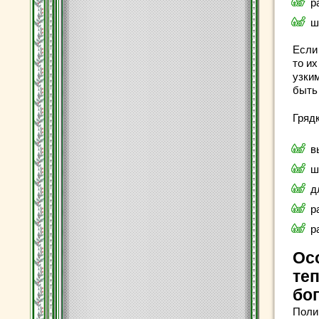
р
ш
Если
то и
узки
быть
Гряд
в
ш
д
р
р
Ос
те
бо
Поли