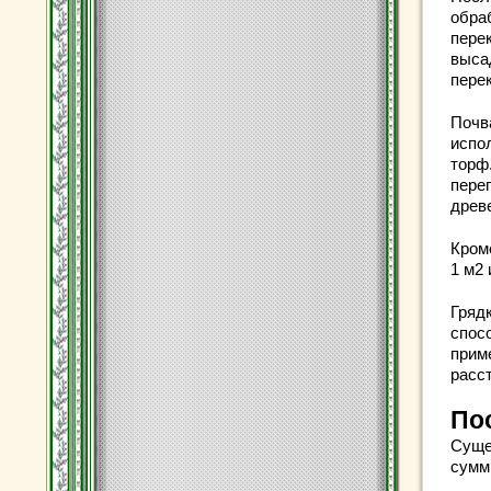
обра
пере
выса
пере
Почв
испо
торф
перег
древ
Кроме
1 м2 
Гряд
спос
прим
расс
По
Суще
сумм