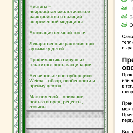
Ф
Нистагм –
П
нейроофтальмологическое
расстройство с позиций
Б
современной медицины
О
Активация слезной точки
Само
тепл
Лекарственные растения при
выра
аутизме у детей
Пр
Профилактика вирусных
гепатитов: роль вакцинации
ов
Прак
Бензиновые снегоуборщики
или 
Weima – обзор, особенности и
преимущества
в те
говор
Мак полевой – описание,
польза и вред, рецепты,
Преи
отзывы
можн
Приче
перв
Высаж