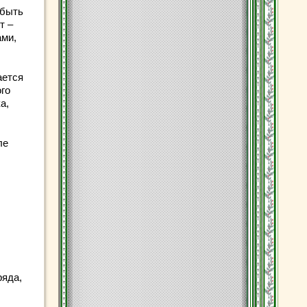
 быть
т –
ами,
ается
ого
а,
ле
ряда,