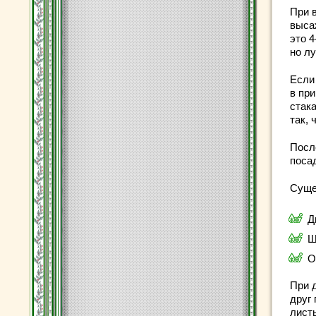
При 
выса
это 4
но л
Если
в пр
стак
так, 
Посл
поса
Суще
Д
Ш
О
При 
друг
лист