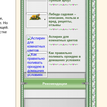
Лунный арбуз
Лебеда садовая –
описание, польза и
е,
вред, рецепты,
е. Но
отзывы
ощей.
стке
Аспирин для
комнатных цветов
Как правильно
поливать орхидею в
домашних условиях
Рекомендации