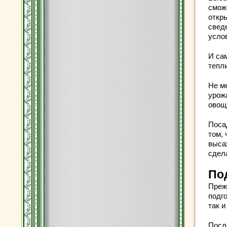
смож
откр
свед
усло
И са
тепл
Не м
урожа
овощ
Посад
том,
выса
сдел
По
Преж
подго
так и
Посл