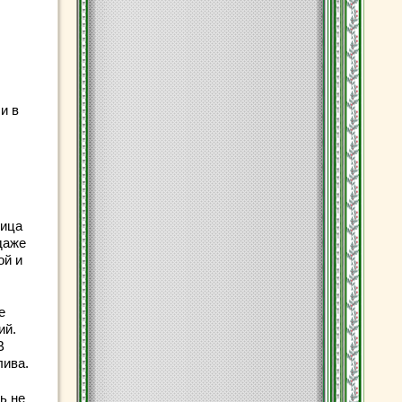
и в
лица
даже
ой и
е
ий.
В
лива.
ь не