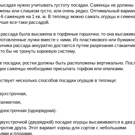
высадке нужно учитывать густоту посадки. Саженцы не должны
жены или слишком густо, или очень редко. Оптимальный вариан
-6 саженцев на 1 кв. м. В теплицу можно сажать огурцы и семен
учше все-таки рассадой.
 рассада была высажена в торфяные горшочки, то она высажив
иготовленные лунки вместе с ними. Из пластикового или бумажн
анчика рассада аккуратно достается путем разрезания стаканчик
что бы не тронуть корневую систему.
е посадки, ростки должны быть расположены вертикально. Пос
дки саженцы необходимо присыпать торфом или опилками.
ствует несколько способов посадки огурцов в теплице:
вухстрочная,
ахматная,
днострочная (однорядная).
двухстрочной (двурядной) посадке огурцы высаживаются в два 
 против друга. Этот вариант хорош для сортов с небольшими
ьями и плодами.