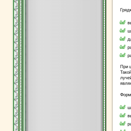
Гряд
в
ш
д
р
р
При 
Тако
луче
явля
Форм
ш
в
р