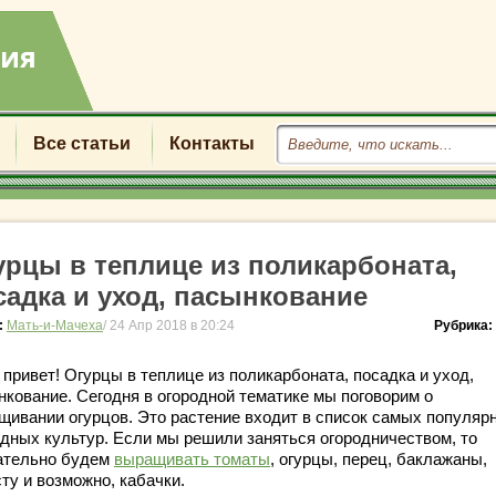
Все статьи
Контакты
урцы в теплице из поликарбоната,
садка и уход, пасынкование
:
Мать-и-Мачеха
/ 24 Апр 2018 в 20:24
Рубрика:
привет! Огурцы в теплице из поликарбоната, посадка и уход,
нкование. Сегодня в огородной тематике мы поговорим о
щивании огурцов. Это растение входит в список самых популяр
одных культур. Если мы решили заняться огородничеством, то
ательно будем
выращивать томаты
, огурцы, перец, баклажаны,
ту и возможно, кабачки.