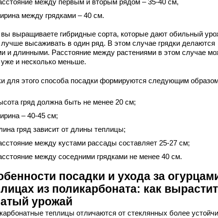
асстояние между первым и вторым рядом – 35-40 см,
ирина между грядками – 40 см.
 вы выращиваете гибридные сорта, которые дают обильный уро
х лучше высаживать в один ряд. В этом случае грядки делаются
ми и длинными. Расстояние между растениями в этом случае мо
 уже и несколько меньше.
ки для этого способа посадки формируются следующим образом
ысота гряд должна быть не менее 20 см;
ирина – 40-45 см;
лина гряд зависит от длины теплицы;
асстояние между кустами рассады составляет 25-27 см;
асстояние между соседними грядками не менее 40 см.
обенности посадки и ухода за огурцам
плицах из поликарбоната: как вырасти
гатый урожай
карбонатные теплицы отличаются от стеклянных более устойч