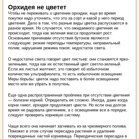
Орхидея не цветет
Чтобы не переживать о цветении орхидеи, еще во время
покупки надо уточнить, что это за сорт и какой у него период
цветения. Дело в том, что разные виды цветка распускаются в
разное время. Но случается, что ожидаемого цветения не
происходит, тогда как зеленая масса продолжает рост.
Основными причинами отсутствия бутонов являются
следующие: резкие перепады температуры; неправильный
полив; нарушение режима покоя; недостаток света.
О недостатке света говорит цвет листьев: они становятся ярко-
зелеными, тогда как их естественный цвет светло-зеленый.
Если же листья желтеют, это говорит об избыточном
количестве ультрафиолета, то есть избыточном освещении.
Меры борьбы: цветок надо поставить в более освещенное
место или же убрать в полутень.
Еще одна распространенная проблема при отсутствии цветения
— болезни корней. Определить ее сложно. Иногда, даже когда
корни гниют, орхидея продолжает цвести. Но если она долгое
время не радовала цветением, а с освещением все в порядке,
следует проверить корневую систему.
Чаще всего она начинает загнивать из-за чрезмерного полива.
Поможет в этом случае пересадка растения и удаление
поврежденных частей корневища. Периодическая пересадка в