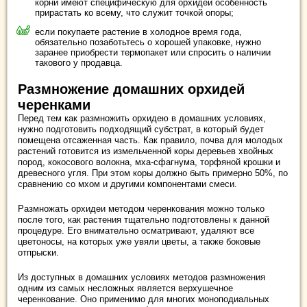
корни имеют специфическую для орхидей особенность
прирастать ко всему, что служит точкой опоры;
если покупаете растение в холодное время года,
обязательно позаботьтесь о хорошей упаковке, нужно
заранее приобрести термопакет или спросить о наличии
такового у продавца.
Размножение домашних орхидей
черенками
Перед тем как размножить орхидею в домашних условиях,
нужно подготовить подходящий субстрат, в который будет
помещена отсаженная часть. Как правило, почва для молодых
растений готовится из измельченной коры деревьев хвойных
пород, кокосового волокна, мха-сфагнума, торфяной крошки и
древесного угля. При этом коры должно быть примерно 50%, по
сравнению со мхом и другими компонентами смеси.
Размножать орхидеи методом черенкования можно только
после того, как растения тщательно подготовлены к данной
процедуре. Его внимательно осматривают, удаляют все
цветоносы, на которых уже увяли цветы, а также боковые
отпрыски.
Из доступных в домашних условиях методов размножения
одним из самых несложных является верхушечное
черенкование. Оно применимо для многих моноподиальных