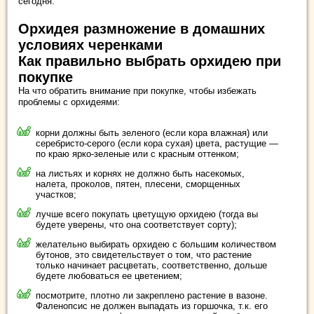
сегодня.
Орхидея размножение в домашних
условиях черенками
Как правильно выбрать орхидею при
покупке
На что обратить внимание при покупке, чтобы избежать
проблемы с орхидеями:
корни должны быть зеленого (если кора влажная) или
серебристо-серого (если кора сухая) цвета, растущие —
по краю ярко-зеленые или с красным оттенком;
на листьях и корнях не должно быть насекомых,
налета, проколов, пятен, плесени, сморщенных
участков;
лучше всего покупать цветущую орхидею (тогда вы
будете уверены, что она соответствует сорту);
желательно выбирать орхидею с большим количеством
бутонов, это свидетельствует о том, что растение
только начинает расцветать, соответственно, дольше
будете любоваться ее цветением;
посмотрите, плотно ли закреплено растение в вазоне.
Фаленопсис не должен выпадать из горшочка, т.к. его