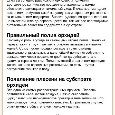
Если вы успешно размножили орхидею, и получили
достаточное количество посадочного материала, важно
обеспечить саженцам оптимальный уход. К счастью, молодым
растениям требуется такой же уход, как и взрослым растениям,
за исключением подкормок. Вносить удобрения дополнительно
не имеет смысла до первого цветения, так как все необходимые
питательные вещества содержатся в субстрате.
Правильный полив орхидей
Ключевую роль в уходе за саженцами играет полив. Важно не
переувлажнить грунт, так как это может вызвать загнивание
корней. Сразу после посадки ростков в грунт саженцы
тщательно опрыскивают, а дальнейший полив потребуется не
раньше, чем через несколько дней, когда субстрат станет
сухим, а горшок легким. Полив емкостей с саженцам проводят
также, как и со взрослыми растениями, то есть – путем
погружения горшков в воду.
Появление плесени на субстрате
орхидеи
Это одна из самых распространенных проблем. Плесень
появляется из-за застоя воздуха. Важно обеспечить
циркуляцию или периодическое проветривание теплички. Это
минимизирует риск появления плесени. В противном случае,
очаги нужно в обязательном порядке удалить.