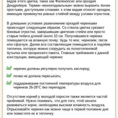
видов этого цветка, таких как Фаленопсис или орхидея
Дендробиум. Термин «моноподиальные» можно выразить более
простыми, доступными словами: к этим видам относят орхидеи,
имеющие промежутки ровных стеблей между узлами отростков.
В домашних условиях размножение орхидей черенками
происходит следующим образом. Со ствола цветка срезают
боковые отростки, завершившие цветение стебли или просто
старые побеги длиной около 10 см. Получившиеся черенки
помещаются на влажную почву: будь то мох, чернозем, песок
или сфагнум. Далее все составляющие помещаются в подобие
теплички, которую можно соорудить из полиэтиленовой
бутылки или прозрачного пакета. Главные требования к данной
конструкции, вмещающей черенки:
черенки должны регулярно получать кислород;
почва не должна пересыхать;
поддерживание постоянной температуры воздуха для
черенков 26-28°С без перепадов.
Отсутствие корней у молодой поросли также является частой
проблемой. Нужно понимать, что для того, чтоб начали
развиваться корни, необходима высокая влажность воздуха.
Опрыскивайте черенки как можно чаще в первой половине дня
или поместите их в тепличку.