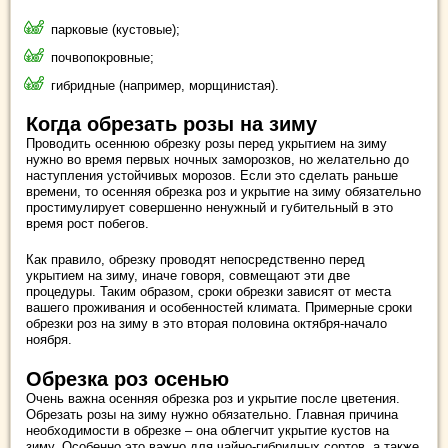
парковые (кустовые);
почвопокровные;
гибридные (например, морщинистая).
Когда обрезать розы на зиму
Проводить осеннюю обрезку розы перед укрытием на зиму
нужно во время первых ночных заморозков, но желательно до
наступления устойчивых морозов. Если это сделать раньше
времени, то осенняя обрезка роз и укрытие на зиму обязательно
простимулирует совершенно ненужный и губительный в это
время рост побегов.
Как правило, обрезку проводят непосредственно перед
укрытием на зиму, иначе говоря, совмещают эти две
процедуры. Таким образом, сроки обрезки зависят от места
вашего проживания и особенностей климата. Примерные сроки
обрезки роз на зиму в это вторая половина октября-начало
ноября.
Обрезка роз осенью
Очень важна осенняя обрезка роз и укрытие после цветения.
Обрезать розы на зиму нужно обязательно. Главная причина
необходимости в обрезке – она облегчит укрытие кустов на
зиму. Особенно это важно для чайно-гибридных сортов, а также