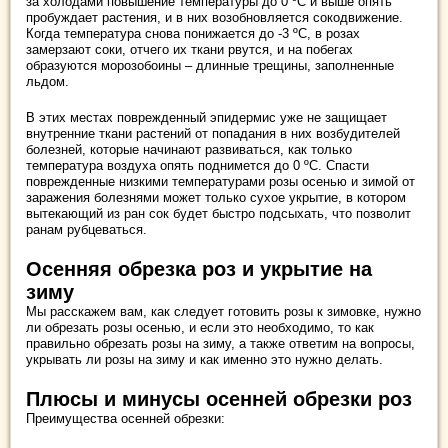
за холодами повышение температуры до 0 ºC и выше опять
пробуждает растения, и в них возобновляется сокодвижение.
Когда температура снова понижается до -3 ºC, в розах
замерзают соки, отчего их ткани рвутся, и на побегах
образуются морозобоины – длинные трещины, заполненные
льдом.
В этих местах поврежденный эпидермис уже не защищает
внутренние ткани растений от попадания в них возбудителей
болезней, которые начинают развиваться, как только
температура воздуха опять поднимется до 0 ºC. Спасти
поврежденные низкими температурами розы осенью и зимой от
заражения болезнями может только сухое укрытие, в котором
вытекающий из ран сок будет быстро подсыхать, что позволит
ранам рубцеваться.
Осенняя обрезка роз и укрытие на
зиму
Мы расскажем вам, как следует готовить розы к зимовке, нужно
ли обрезать розы осенью, и если это необходимо, то как
правильно обрезать розы на зиму, а также ответим на вопросы,
укрывать ли розы на зиму и как именно это нужно делать.
Плюсы и минусы осенней обрезки роз
Преимущества осенней обрезки: