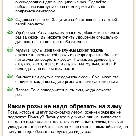
оборудованием для выращивания роз. Сделайте
небольшие изогнутые края ножницами и больше
подрежьте секатором.
Садовые перчатки. Защитите себя от шипов с плотной
парой перчаток.
Удобрения. Розы подкармливают удобрением несколько
раз за сезон. Вы можете купить удобрение специально
для роз, но это не строго обязательно.
Мульча. Мульчирование клумбы может помочь
сохранить вредителей прочь и распространять больше
питательных веществ к розам. Например, древесную
стружку, хвою, торф, или другой вид мульчи, который
подойдет для вашей местности.
Компост или другую посадочную смесь. Смешивая это
с почвой, когда вы садите розы, это помогает им расти.
Лопата. Тебе понадобится рыть ямы, когда сажаете
розы.
Какие розы не надо обрезать на зиму
Розы, которые цветут однократно летом, осенней обрезке не
подлежат. Почему? Потому что в укрытие они не нуждаются,
т.к. легко выдерживают достаточно сильные морозы, а значит,
укладывать и пригибать к земле их не нужно. Таким образом, на
зиму не надо обрезать следующие виды роз: