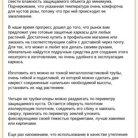
свести влажность защищаемого объекта до минимума.
Подчеркиваем, что указанная температура очень комфортна
для кустов розы, потому что при ней происходит ее
закаливание.
В наше время прогресс дошел до того, что рынок вам
предложит уже готовые защитные каркасы для любых
растений. Достаточно купить в профильном магазине или
заказать на соответствующем сайте с доставкой через почту.
Для тех, кто может и любит все делать своими руками,
обязательно найдутся подручные средства для создания этого
нехитрого в изготовлении, но очень удобного в эксплуатации
каркаса.
Изготовить его можно из тонкой металлопластиковой трубы,
очень гибкой и податливой, из которой можно сделать две
накрест соединенные «шпильки» необходимой высоты,
установить их над растением.
Четыре ее трубки-опоры можно раздвигать по периметру
защищаемого куста. Остается обернуть полотном
изолирующим полотном, соединить его сбоку и завязать
сверху, прикопать по периметру землей уложить
фиксирующими своей тяжестью предметами, лучше камнями
или кирпичами.
Еще раз напоминаем, что использование в качестве утепления