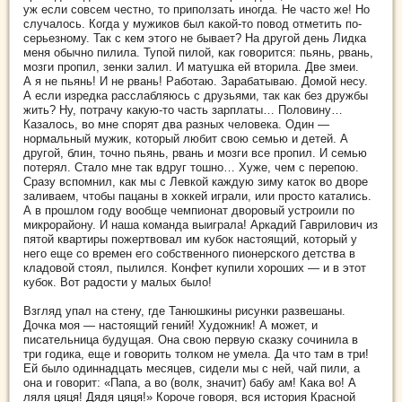
уж если совсем честно, то приползать иногда. Не часто же! Но
случалось. Когда у мужиков был какой-то повод отметить по-
серьезному. Так с кем этого не бывает? На другой день Лидка
меня обычно пилила. Тупой пилой, как говорится: пьянь, рвань,
мозги пропил, зенки залил. И матушка ей вторила. Две змеи.
А я не пьянь! И не рвань! Работаю. Зарабатываю. Домой несу.
А если изредка расслабляюсь с друзьями, так как без дружбы
жить? Ну, потрачу какую-то часть зарплаты… Половину…
Казалось, во мне спорят два разных человека. Один —
нормальный мужик, который любит свою семью и детей.
А
другой, блин, точно пьянь, рвань и мозги все пропил. И семью
потерял. Стало мне так вдруг тошно… Хуже, чем с перепою.
Сразу вспомнил, как мы с Левкой каждую зиму каток во дворе
заливаем, чтобы пацаны в хоккей играли, или просто катались.
А в прошлом году вообще чемпионат дворовый устроили по
микрорайону. И наша команда выиграла! Аркадий Гаврилович из
пятой квартиры пожертвовал им кубок настоящий, который у
него еще со времен его собственного пионерского детства в
кладовой стоял, пылился. Конфет купили хороших — и в этот
кубок. Вот радости у малых было!
Взгляд упал на стену, где Танюшкины рисунки развешаны.
Дочка моя — настоящий гений! Художник! А может, и
писательница будущая. Она свою первую сказку сочинила в
три годика, еще и говорить толком не умела. Да что там в три!
Ей было одиннадцать месяцев, сидели мы с ней, чай пили, а
она и говорит: «Папа, а во (волк, значит) бабу ам! Кака во! А
ляля цяця! Дядя цяця!» Короче говоря, вся история Красной