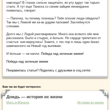
навсегда? В глазах сильно защипало, во рту вдруг так горько
стало. А тут еще Танюха со своим зайцем неожиданно
появилась, говорит:
— Папочка, ты почему плачешь? Тебя плохие люди обидели?
Так мы с Левкой им ка-ак дадим палками! Захлебнулся
слезами.
Долго мы с Лидой разговаривали. Много она всякого обо мне
рассказала. Было и стыдно, и больно. Но сердце трепетало от
счастья: они вернулись! Знаете, с тех пор я лишь один бокал
шампанского на Новый год выпиваю.
И больше — ни капли.
Победа над зеленым змием!
Победа над зеленым змием
Понравилась статья? Поделись с друзьями в соц.сетях:
Вам так же будет интересно:
Дождь — история их жизни
Мать-и-Мачеха
Истории из жизни