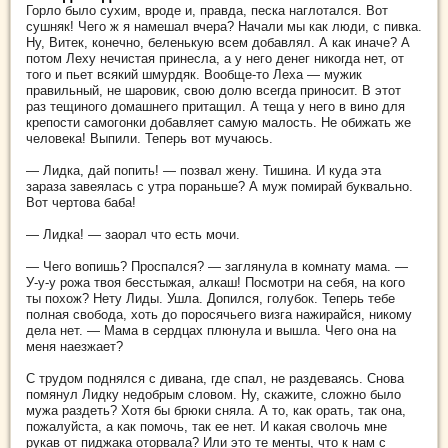
Горло было сухим, вроде и, правда, песка наглотался. Вот
сушняк! Чего ж я намешал вчера? Начали мы как люди, с пивка.
Ну, Витек, конечно, беленькую всем добавлял. А как иначе? А
потом Леху нечистая принесла, а у него денег никогда нет, от
того и пьет всякий шмурдяк. Вообще-то Леха — мужик
правильный, не шаровик, свою долю всегда приносит. В этот
раз тещиного домашнего притащил. А теща у него в вино для
крепости самогонки добавляет самую малость. Не обижать же
человека! Выпили. Теперь вот мучаюсь.
— Лидка, дай попить! — позвал жену. Тишина. И куда эта
зараза завеялась с утра пораньше? А муж помирай буквально.
Вот чертова баба!
— Лидка! — заорал что есть мочи.
— Чего вопишь? Проспался? — заглянула в комнату мама. —
У-у-у рожа твоя бесстыжая, алкаш! Посмотри на себя, на кого
ты похож? Нету Лиды. Ушла. Допился, голубок. Теперь тебе
полная свобода, хоть до поросячьего визга нажирайся, никому
дела нет. — Мама в сердцах плюнула и вышла. Чего она на
меня наезжает?
С трудом поднялся с дивана, где спал, не раздеваясь. Снова
помянул Лидку недобрым словом. Ну, скажите, сложно было
мужа раздеть? Хотя бы брюки сняла. А то, как орать, так она,
пожалуйста, а как помочь, так ее нет. И какая сволочь мне
рукав от пиджака оторвала? Или это те менты, что к нам с