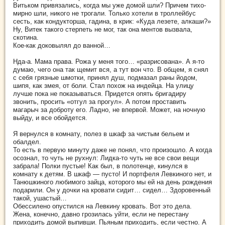
Витьком привязались, когда мы уже домой шли? Причем тихо-
мирно шли, никого не трогали. Только хотели в троллейбус
сесть, как кондукторша, гадина, в крик: «Куда лезете, алкаши?»
Ну, Витек такого стерпеть не мог, так она ментов вызвала,
скотина.
Кое-как доковылял до ванной…
Нда-а. Мама права. Рожа у меня того… «разрисована». А я-то
думаю, чего она так щемит вся, а тут вон что. В общем, я снял
с себя грязные шмотки, принял душ, подмазал раны йодом,
шипя, как змея, от боли. Стал похож на индейца. На улицу
лучше пока не показываться. Придется опять бригадиру
звонить, просить «отгул за прогул». А потом проставить
магарыч за доброту его. Ладно, не впервой. Может, на ночную
выйду, и все обойдется.
Я вернулся в комнату, полез в шкаф за чистым бельем и
обалдел.
То есть в первую минуту даже не понял, что
произошло. А когда
осознал, то чуть не рухнул: Лидка-то чуть не все свои вещи
забрала! Полки пустые! Как был, в полотенце, кинулся в
комнату к детям. В шкаф — пусто! И портфеля Левкиного нет, и
Танюшкиного любимого зайца, которого мы ей на день рождения
подарили. Он у дочки на кровати сидит… сидел… Здоровенный
такой, ушастый…
Обессилено опустился на Левкину кровать. Вот это дела.
Жена, конечно, давно грозилась уйти, если не перестану
приходить домой выпивши. Пьяным приходить, если честно. А