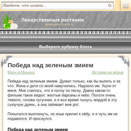
www.vsem-privet.ru
Выберите рубрику блога
Победа над зеленым змием
Мать-и-Мачеха
Истории из жизни
Победа над зеленым змием. Думал только, как бы выпить и за
что. Жена и дети со мной намучились. Надоело им. Ушли от
меня.
Мне снилось, что я ползу по песку. Давно каком-то
фильме такое видел: желтые барханы и небо. Ползти очень
тяжело, голова чугунная, и я все время тычусь мордой в эту
сыпучую дрянь, а она забивает мне рот.
Попытался выплюнуть, но язык прилип к нёбу, и я чуть им не
подавился. И проснулся.
Победа над зеленым змием