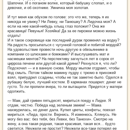
Шапочки. И о поганом волке, который бабушку слопал, и о
девочке, и об охотнике. Умничка моя золотая.
И тут меня как обухом по голове: это что же, теперь я их
никогда не увижу? Ни Левку, ни Танюшку? А Лидочка моя? А
если на нее какой-нибудь хлыщ глаз положит? Она же
красавица! Певунья! Хозяйка! Да за ее пирожки можно жизнь
отдать!
И я такое сокровище как последний дурак променял на водку?
На радость просыпаться с чугунной головой и побитой мордой?
На удовольствие провести ночь-другую в обезьяннике в
компании со шлюхами и бомжами? И выслушивать мат и
насмешки ментов? На перспективу загнуться лет в сорок от
цирроза печени или другой какой дряни? Рехнулся я, что ли?
Подскочил — и в ванную снова. Морду мылом отдраил, чтобы
йод смыть. Потом тайком мамину пудру с трюмо в прихожей
взял, припудрил ссадины, чтобы не так заметно было. Оделся в
рубашку белую, лучший костюм. В карманах пошарил: денег не
густо. То ли пропили вчера, то ли вытащили. Придется у матери
одолжить.
— Мам, дай гривен пятьдесят, мириться поеду к Лидке. Я
отдам, честно. Победа над зеленым змием! — Мама
нахмурилась, но денег дала. Купил цветы, конфеты, поехал
мириться. «Лида, прости. Вернись. Я изменюсь. Клянусь. Не
могу без вас: без тебя, без Левки, без Танюхи». Смотрю на
жену, а она такая родная, такая красивая, такая вся… будто
светится. Неужели не простит? Неужели все-таки потерял ее