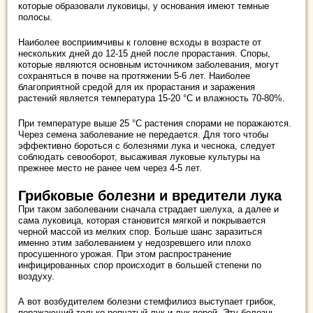
которые образовали луковицы, у основания имеют темные
полосы.
Наиболее восприимчивы к головне всходы в возрасте от
нескольких дней до 12-15 дней после прорастания. Споры,
которые являются основным источником заболевания, могут
сохраняться в почве на протяжении 5-6 лет. Наиболее
благоприятной средой для их прорастания и заражения
растений является температура 15-20 °С и влажность 70-80%.
При температуре выше 25 °С растения спорами не поражаются.
Через семена заболевание не передается. Для того чтобы
эффективно бороться с болезнями лука и чеснока, следует
соблюдать севооборот, высаживая луковые культуры на
прежнее место не ранее чем через 4-5 лет.
Грибковые болезни и вредители лука
При таком заболевании сначала страдает шелуха, а далее и
сама луковица, которая становится мягкой и покрывается
черной массой из мелких спор. Больше шанс заразиться
именно этим заболеванием у недозревшего или плохо
просушенного урожая. При этом распространение
инфицированных спор происходит в большей степени по
воздуху.
А вот возбудителем болезни стемфилиоз выступает грибок,
поражающий только репчатый лук и лук-порей. Эту болезнь