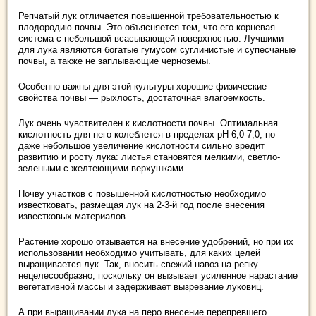
Репчатый лук отличается повышенной требовательностью к
плодородию почвы. Это объясняется тем, что его корневая
система с небольшой всасывающей поверхностью. Лучшими
для лука являются богатые гумусом суглинистые и супесчаные
почвы, а также не заплывающие черноземы.
Особенно важны для этой культуры хорошие физические
свойства почвы — рыхлость, достаточная влагоемкость.
Лук очень чувствителен к кислотности почвы. Оптимальная
кислотность для него колеблется в пределах рН 6,0-7,0, но
даже небольшое увеличение кислотности сильно вредит
развитию и росту лука: листья становятся мелкими, светло-
зелеными с желтеющими верхушками.
Почву участков с повышенной кислотностью необходимо
известковать, размещая лук на 2-3-й год после внесения
известковых материалов.
Растение хорошо отзывается на внесение удобрений, но при их
использовании необходимо учитывать, для каких целей
выращивается лук. Так, вносить свежий навоз на репку
нецелесообразно, поскольку он вызывает усиленное нарастание
вегетативной массы и задерживает вызревание луковиц.
А при выращивании лука на перо внесение перепревшего