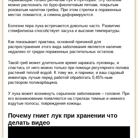
можно распознать по буро-фиолетовым пятнам, покрытым
розоватым налетом грибка. При этом стрелки в пораженных
местах ломаются, а семена деформируются.
Болезни пера лука встречаются довольно часто. Развитию
стемфилиоза способствует засуха и высокие температуры.
Как показывает практика, основной причиной для
распространения этого вида заболевания является наличие
недалеко от грядки пораженных растительных остатков.
Такой гриб может длительное время заражать луковицы, и
спастись от него можно только при помощи регулярного полива
растений теплой водой. К тому же, и парники, и ваш садовый
инвентарь лучше перед работой обработать 0,45%-ным
раствором поликарбацина.
У лука может возникнуть серьезное заболевание – головня. При
его возникновении появляются на стрелках темные и немного
вздутые полосы, повреждения кожицы.
Почему гниет лук при хранении что
делать видео