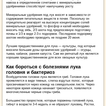
навоза в определенном сочетании с минеральными
удобрениями способствует наилучшему росту.
Минеральные удобрения под лук вносят в зависимости от
содержания питательных веществ в почве. Поскольку он
отрицательно реагирует на высокую концентрацию солей
минеральных удобрений, то фосфор и калий необходимо
вносить под зябь, 2/3 азота под предпосевную подготовку
почвы и 1/3 в виде 2-3-х подкормок. Последнюю подкормку
азотом необходимо проводить не позднее 20 июня.
Лучшие предшественники для лука — культуры, под которые
вносили большие дозы органических удобрений — огурцы,
тыква, кабачок, ранняя капуста. Сам же репчатый лук является
хорошим предшественником для всех овощных культур.
Как бороться с болезнями лука
головня и бактериоз
Возбудителем головни лука является гриб. Головня лука
проявляется в виде темных, слегка вздутых полос, которые
просвечиваются через кожицу на семядольном листе. Через
некоторое время кожица начинает трескаться, появляются
многочисленные черные споры гриба.
Большинство проростков, которые поражены головней лука,
гибнут в возрасте 3-4 недель и не образуют луковиц. Ростки,