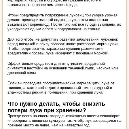
картофеля, капусты и огурцов, на прежнее место его
высаживают не ранее чем через 4 года.
Чтобы предупредить повреждение луковиц при уборке урожая
делают предварительный подкоп, а уж потом полностью
выкапывают корнеплод. После того как все плоды выкопаны, их
укладывают одним слоем и подсушивают на солнце.
Для того чтобы не допустить развития заболеваний, лук-севок
перед посадкой в почву обрабатывают раствором марганцовки.
Чтобы предотвратить заражение луковиц различными
вредителями посевы лука чередуют с посевами моркови.
Эффективным средством для отпугивания вредителей
считаются настойки на основании табачной пыли, чеснока или
древесной золы.
Если вы проводите профилактические меры защиты лука от
гниения, а также соблюдаете правильный температурный и
влажностный режим в помещении, при хранении лука.
Что нужно делать, чтобы снизить
потери лука при хранении?
Прежде всего на своем огороде необходимо ввести севооборот
и чередовать овощные культуры так, чтобы лук возвращался на
прежнее место не чаще, чем на четвертый год.