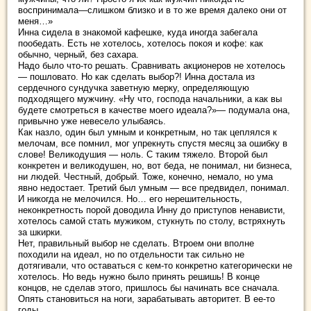
воспринимала—слишком близко и в то же время далеко они от
меня…»
Инна сидела в знакомой кафешке, куда иногда забегала
пообедать. Есть не хотелось, хотелось покоя и кофе: как
обычно, черный, без сахара.
Надо было что-то решать. Сравнивать акционеров не хотелось
— пошловато. Но как сделать выбор?! Инна достала из
сердечного сундучка заветную мерку, определяющую
подходящего мужчину. «Ну что, господа начальники, а как вы
будете смотреться в качестве моего идеала?»— подумала она,
привычно уже невесело улыбаясь.
Как назло, один был умным и конкретным, но так цеплялся к
мелочам, все помнил, мог упрекнуть спустя месяц за ошибку в
слове! Великодушия — ноль. С таким тяжело. Второй был
конкретен и великодушен, но, вот беда, не понимал, ни бизнеса,
ни людей. Честный, добрый. Тоже, конечно, немало, но ума
явно недостает. Третий был умным — все предвидел, понимал.
И никогда не мелочился. Но… его нерешительность,
неконкретность порой доводила Инну до приступов ненависти,
хотелось самой стать мужиком, стукнуть по столу, встряхнуть
за шкирки.
Нет, правильный выбор не сделать. Втроем они вполне
походили на идеал, но по отдельности так сильно не
дотягивали, что оставаться с кем-то конкретно категорически не
хотелось. Но ведь нужно было принять решишь! В конце
концов, не сделав этого, пришлось бы начинать все сначала.
Опять становиться на ноги, зарабатывать авторитет. В ее-то
годы…