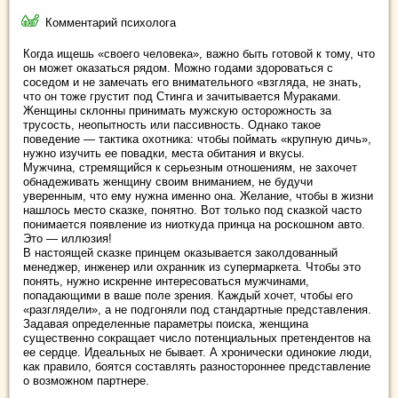
Комментарий психолога
Когда ищешь «своего человека», важно быть готовой к тому, что
он может оказаться рядом. Можно годами здороваться с
соседом и не замечать его внимательного «взгляда, не знать,
что он тоже грустит под Стинга и зачитывается Мураками.
Женщины склонны принимать мужскую осторожность за
трусость, неопытность или пассивность. Однако такое
поведение — тактика охотника: чтобы поймать «крупную дичь»,
нужно изучить ее повадки, места обитания и вкусы.
Мужчина, стремящийся к серьезным отношениям, не захочет
обнадеживать женщину своим вниманием, не будучи
уверенным, что ему нужна именно она. Желание, чтобы в жизни
нашлось место сказке, понятно. Вот только под сказкой часто
понимается появление из ниоткуда принца на роскошном авто.
Это — иллюзия!
В настоящей сказке принцем оказывается заколдованный
менеджер, инженер или охранник из супермаркета. Чтобы это
понять, нужно искренне интересоваться мужчинами,
попадающими в ваше поле зрения. Каждый хочет, чтобы его
«разглядели», а не подгоняли под стандартные представления.
Задавая определенные параметры поиска, женщина
существенно сокращает число потенциальных претендентов на
ее сердце. Идеальных не бывает. А хронически одинокие люди,
как правило, боятся составлять разностороннее представление
о возможном партнере.