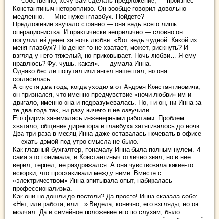
— Собственно, хочу вам сделать предложение, — произнес
Константиныч неторопливо. Он вообще говорил довольно
медленно. — Мне нужен главбух. Пойдете?
Предложение звучало странно — она ведь всего лишь
операционистка. И практически неприлично — словно он
посулил ей денег за ночь любви. «Вот ведь чудной. Какой из
меня главбух? Но денег-то не хватает, может, рискнуть? И
взгляд у него тяжелый, но приковывает. Ночь любви… Я ему
нравлюсь? Фу, чушь, какая», — думала Инна.
Однако бес ли попутал или ангел нашептал, но она
согласилась.
А спустя два года, когда уходила от Андрея Константиновича,
он признался, что именно предчувствие «ночи любви» им и
двигало, именно она и подразумевалась. Но, ни он, ни Инна за
те два года так, ни разу ничего и не озвучили.
Его фирма занималась инженерными работами. Проблем
хватало, общение директора и главбуха затягивалось до ночи.
Два-три раза в месяц Инна даже оставалась ночевать в офисе
— ехать домой под утро смысла не было.
Как главный бухгалтер, поначалу Инна была полным нулем. И
сама это понимала, и Константиныч отлично знал, но в нее
верил, терпел, не раздражался. А она чувствовала какие-то
искорки, что проскакивали между ними. Вместе с
«электричеством» Инна впитывала опыт, набиралась
профессионализма.
Как они не дошли до постели? Да просто! Инна сказала себе:
«Нет, или работа, или…» Видела, конечно, его взгляды, но он
молчал. Да и семейное положение его по слухам, было