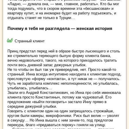
«Ладно, — думала она, — мне, главное, работать». Кто бы мог
тогда подумать, что в скором времени эта «бесшансовая» и
квартиру купит, и на иномарке будет на работу подъезжать, и
отдыхать станет не только в Турции…
Почему я тебя не разглядела — женская история
Странный клиент
Принц предстал перед ней в образе быстро лысеющего и столь
же стремительно теряющего былую форму клиента банка,
вечно недовольного, такого, на которого приходилось тратить
почти весь дневной запас дежурных улыбок.
Не то чтобы он был так уж привередлив, нет. Просто какой-то
странный: Инна всегда интуитивно находила к клиентам подход,
пресловутую «форму «контакта», а тут никак не — получалось.
Чуть не заработала комплекс неполноценности, но улыбалась,
улыбалась, улыбалась…
Звали его Андрей Константинович, но Инна про себя именовала
клиента просто Константиныч, потому как чудноватый. Его
предложение «выйти поговорить» застало Инну прямо в
середине дежурной улыбки.
Говорить с клиентом один на один запрещалось строжайше,
кругом были камеры, микрофончики. Риск был велик — уволят
в секунду… Но Инна вышла с ним зачем-то, под предлогом
перекура, благо «предаваться пороку» гоняли на улицу.