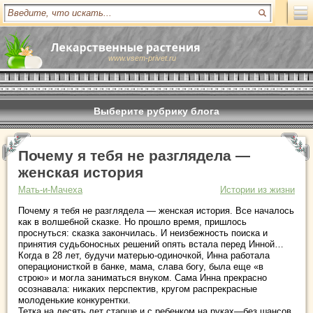
www.vsem-privet.ru
Выберите рубрику блога
Почему я тебя не разглядела —
женская история
Мать-и-Мачеха
Истории из жизни
Почему я тебя не разглядела — женская история. Все началось
как в волшебной сказке. Но прошло время, пришлось
проснуться: сказка закончилась. И неизбежность поиска и
принятия судьбоносных решений опять встала перед Инной…
Когда в 28 лет, будучи матерью-одиночкой, Инна работала
операционисткой в банке, мама, слава богу, была еще «в
строю» и могла заниматься внуком. Сама Инна прекрасно
осознавала: никаких перспектив, кругом распрекрасные
молоденькие конкурентки.
Тетка на десять лет старше и с ребенком на руках—без шансов.