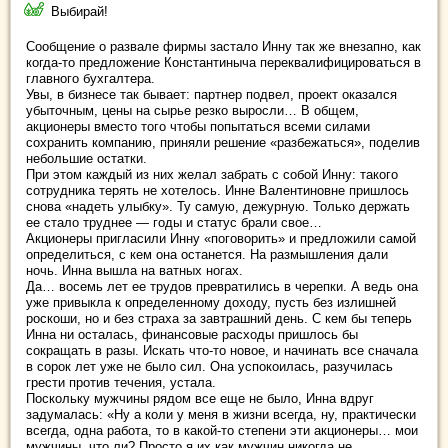
Выбирай!
Сообщение о развале фирмы застало Инну так же внезапно, как
когда-то предложение Константиныча переквалифицироваться в
главного бухгалтера.
Увы, в бизнесе так бывает: партнер подвел, проект оказался
убыточным, цены на сырье резко выросли… В общем,
акционеры вместо того чтобы попытаться всеми силами
сохранить компанию, приняли решение «разбежаться», поделив
небольшие остатки.
При этом каждый из них желал забрать с собой Инну: такого
сотрудника терять не хотелось. Инне Валентиновне пришлось
снова «надеть улыбку». Ту самую, дежурную. Только держать
ее стало труднее — годы и статус брали свое…
Акционеры пригласили Инну «поговорить» и предложили самой
определиться, с кем она останется. На размышления дали
ночь. Инна вышла на ватных ногах.
Да… восемь лет ее трудов превратились в черепки. А ведь она
уже привыкла к определенному доходу, пусть без излишней
роскоши, но и без страха за завтрашний день. С кем бы теперь
Инна ни осталась, финансовые расходы пришлось бы
сокращать в разы. Искать что-то новое, и начинать все сначала
в сорок лет уже не было сил. Она успокоилась, разучилась
грести против течения, устала.
Поскольку мужчины рядом все еще не было, Инна вдруг
задумалась: «Ну а коли у меня в жизни всегда, ну, практически
всегда, одна работа, то в какой-то степени эти акционеры… мои
мужчины, что ли? Просто я их как мужчин никогда не