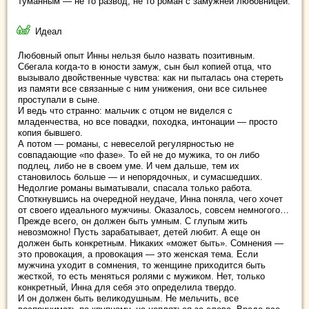
туманным — не то развод, не то роман с замужней любовницей.
Идеал
Любовный опыт Инны нельзя было назвать позитивным.
Сбегала когда-то в юности замуж, сын был копией отца, что
вызывало двойственные чувства: как ни пыталась она стереть
из памяти все связанные с ним унижения, они все сильнее
проступали в сыне.
И ведь что странно: мальчик с отцом не виделся с
младенчества, но все повадки, походка, интонации — просто
копия бывшего.
А потом — романы, с невеселой регулярностью не
совпадающие «по фазе». То ей не до мужика, то он либо
подлец, либо не в своем уме. И чем дальше, тем их
становилось больше — и непорядочных, и сумасшедших.
Недолгие романы выматывали, спасала только работа.
Споткнувшись на очередной неудаче, Инна поняла, чего хочет
от своего идеального мужчины. Оказалось, совсем немногого…
Прежде всего, он должен быть умным. С глупым жить
невозможно! Пусть зарабатывает, детей любит. А еще он
должен быть конкретным. Никаких «может быть». Сомнения —
это провокация, а провокация — это женская тема. Если
мужчина уходит в сомнения, то женщине приходится быть
жесткой, то есть меняться ролями с мужиком. Нет, только
конкретный, Инна для себя это определила твердо.
И он должен быть великодушным. Не мельчить, все