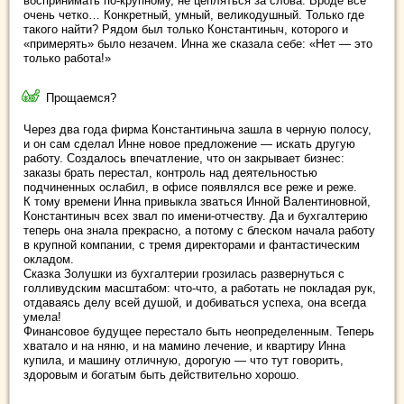
воспринимать по-крупному, не цепляться за слова. Вроде все
очень четко… Конкретный, умный, великодушный. Только где
такого найти? Рядом был только Константиныч, которого и
«примерять» было незачем. Инна же сказала себе: «Нет — это
только работа!»
Прощаемся?
Через два года фирма Константиныча зашла в черную полосу,
и он сам сделал Инне новое предложение — искать другую
работу. Создалось впечатление, что он закрывает бизнес:
заказы брать перестал, контроль над деятельностью
подчиненных ослабил, в офисе появлялся все реже и реже.
К тому времени Инна привыкла зваться Инной Валентиновной,
Константиныч всех звал по имени-отчеству. Да и бухгалтерию
теперь она знала прекрасно, а потому с блеском начала работу
в крупной компании, с тремя директорами и фантастическим
окладом.
Сказка Золушки из бухгалтерии грозилась развернуться с
голливудским масштабом: что-что, а работать не покладая рук,
отдаваясь делу всей душой, и добиваться успеха, она всегда
умела!
Финансовое будущее перестало быть неопределенным. Теперь
хватало и на няню, и на мамино лечение, и квартиру Инна
купила, и машину отличную, дорогую — что тут говорить,
здоровым и богатым быть действительно хорошо.