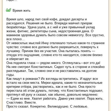
Время жить
Время шло, народ пил свой кофе, доедал десерты и
расходился. Решения не было. Впереди маячил призрак
безработицы. Удача ушла, а с ней и уже привычный уклад
жизни, фитнес, репетиторы сына, недостроенная дача. О
мамином здоровье думать было совсем невмоготу. Все грустно,
все плохо…
От невеселых мыслей Инну отвлекало только какое-то странное
чувство: словно все должно было разрешиться, повернуть к
лучшему. Причем без ее участия. Она пыталась понять —
откуда это ощущение, словно кто-то находится, совсем близко
и оберегает ее.
Она подняла глаза — рядом никого. Оглянулась—вот это да!
На нее смотрел Константиныч. Сидел чуть в стороне и спокойно
разглядывал. Так, словно они и не расставались на долгие
годы.
Как пишут в романах? Их взгляды встретились. И вдруг все
встало на свои места. Мерки идеала, какие-то незначительные
критерии отбора, растворились, как и не было. Она просто
перестала об этом думать, потому, что Константиныч подошел,
протянул ей руку и сказал, как обычно, довольно медленно:
— Едем ко мне. Хватит работать. Давно уже хватит. Пора жить.
Счастливо. Вместе.
Просто сказал. Конкретно. Великодушно. С любовью.