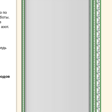
о по
аботы.
в
азот.
ведь
иодов