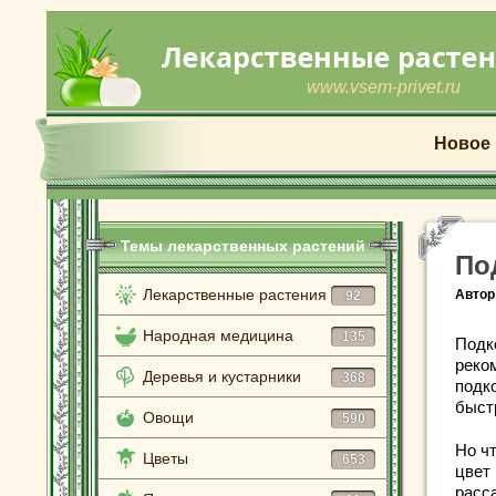
www.vsem-privet.ru
Новое
Темы лекарственных растений
По
Лекарственные растения
Автор
92
Народная медицина
135
Подк
реко
Деревья и кустарники
368
подк
быст
Овощи
590
Но ч
Цветы
653
цвет
расс