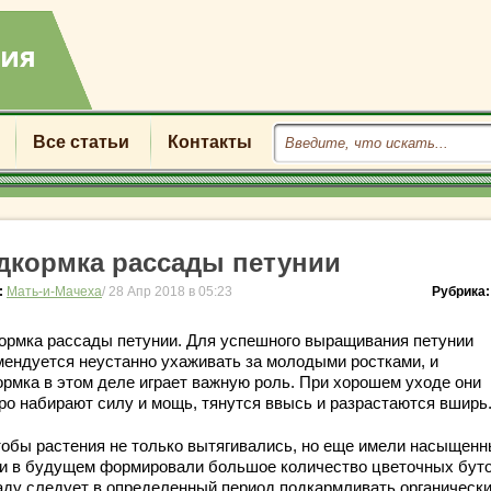
Все статьи
Контакты
дкормка рассады петунии
:
Мать-и-Мачеха
/ 28 Апр 2018 в 05:23
Рубрика
ормка рассады петунии. Для успешного выращивания петунии
мендуется неустанно ухаживать за молодыми ростками, и
ормка в этом деле играет важную роль. При хорошем уходе они
ро набирают силу и мощь, тянутся ввысь и разрастаются вширь
тобы растения не только вытягивались, но еще имели насыщен
 и в будущем формировали большое количество цветочных буто
аду следует в определенный период подкармливать органическ