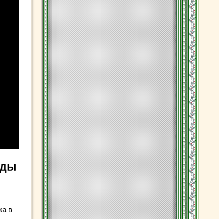
ады
ка в