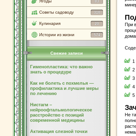
Ягоды
83
мине
Советы садоводу
310
По
Кулинария
20
При 
проц
Истории из жизни
574
дома
Соде
Свежие записи
1
Гименопластика: что важно
2
знать о процедуре
3
Как не болеть с похмелья —
4
профилактика и лучшие меры
по лечению
5
Нистагм –
За
нейроофтальмологическое
Не т
расстройство с позиций
современной медицины
полн
раст
Активация слезной точки
нема