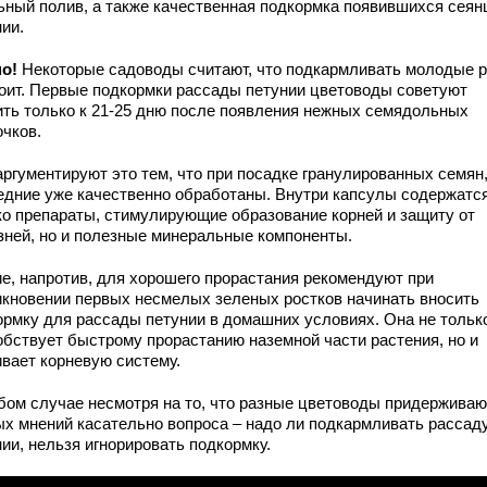
ьный полив, а также качественная подкормка появившихся сеян
ии.
но!
Некоторые садоводы считают, что подкармливать молодые р
тоит. Первые подкормки рассады петунии цветоводы советуют
ить только к 21-25 дню после появления нежных семядольных
очков.
аргументируют это тем, что при посадке гранулированных семян
едние уже качественно обработаны. Внутри капсулы содержатся
ко препараты, стимулирующие образование корней и защиту от
зней, но и полезные минеральные компоненты.
ие, напротив, для хорошего прорастания рекомендуют при
икновении первых несмелых зеленых ростков начинать вносить
ормку для рассады петунии в домашних условиях. Она не тольк
обствует быстрому прорастанию наземной части растения, но и
ивает корневую систему.
бом случае несмотря на то, что разные цветоводы придерживаю
ых мнений касательно вопроса – надо ли подкармливать рассад
ии, нельзя игнорировать подкормку.