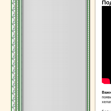
По
Важ
появ
хела