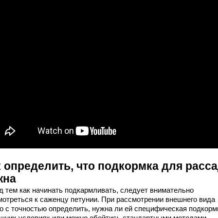
к определить, что подкормка для расс
жна
д тем как начинать подкармливать, следует внимательно
мотреться к саженцу петунии. При рассмотрении внешнего вида
о с точностью определить, нужна ли ей специфическая подкорм
шних условиях или можно обойтись стандартными методами.