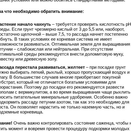
на что необходимо обратить внимание:
астение начало чахнуть
– требуется проверить кислотность рН
реды. Если грунт чрезмерно кислый от 3 до 5,5 или, наоборот,
остаточно щелочной – выше 7,5, то рассада начнет постепенно
ибнуть. В таких условиях ее корневая система не имеет
озможности развиваться. Оптимальная земля для выращивания
етунии – слабокислая или нейтральная. При отсутствии
птимальной среды рекомендуется внести доломитовую муку,
звестку или древесную золу.
ассада перестала развиваться, желтеет
– при посадке грунт
ужно выбирать легкий, рыхлый, хорошо пропускающий воздух и
лагу. В большинстве случаев многие приобретают покупной
убстрат, который не отличается богатыми условиями для
рорастания. Поэтому до посадки его рекомендуется развести
ополам с вермикулитом, а во время выращивания чаще рыхлить
носить питательные минеральные удобрения. Особенно важно
одкормить рассаду петунии азотом, так как это необходимо для
оста. Он позволяет нарастить не только наземную часть, но и
одземные корневища.
ание!
Очень важно контролировать состояние саженца, чтобы 
тить момент и вовремя провести процедуру подкормки молодых