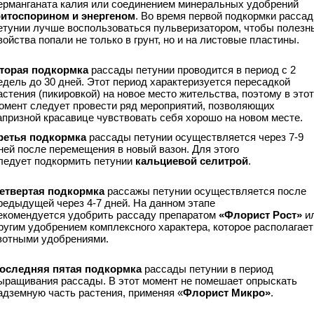
ерманганата калия или соединением минеральных удобрений
итоспорином и энергеном
. Во время первой подкормки расса
етунии лучше воспользоваться пульверизатором, чтобы полезн
войства попали не только в грунт, но и на листовые пластины.
торая подкормка
рассады петунии проводится в период с 2
едель до 30 дней. Этот период характеризуется пересадкой
астения (пикировкой) на новое место жительства, поэтому в этот
омент следует провести ряд мероприятий, позволяющих
апризной красавице чувствовать себя хорошо на новом месте.
ретья подкормка
рассады петунии осуществляется через 7-9
ней после перемещения в новый вазон. Для этого
ледует подкормить петунии
кальциевой селитрой
.
етвертая подкормка
рассажы петунии осуществляется после
редыдущей через 4-7 дней. На данном этапе
екомендуется удобрить рассаду препаратом
«Флорист Рост»
и
ругим удобрением комплексного характера, которое располагает
зотными удобрениями.
оследняя пятая подкормка
рассады петунии в период
ыращивания рассады. В этот момент не помешает опрыскать
адземную часть растения, применяя «
Флорист Микро»
.