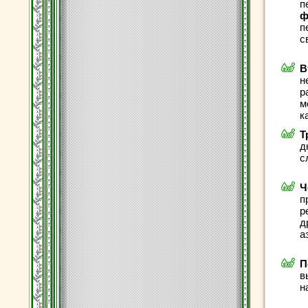
п
ф
п
с
В
н
р
м
к
Т
д
с
Ч
п
р
д
а
П
в
н