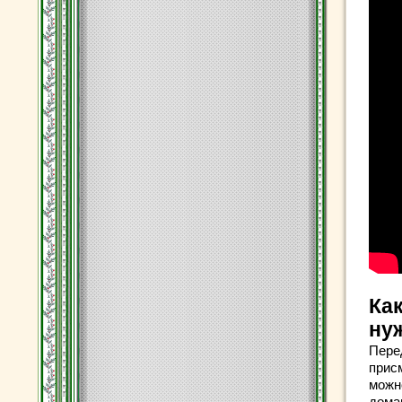
Ка
ну
Пере
прис
можн
дома