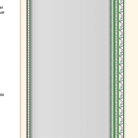
ды
ые
ли