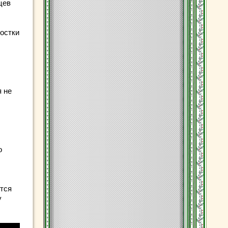
цев
остки
,
 не
о
тся
у