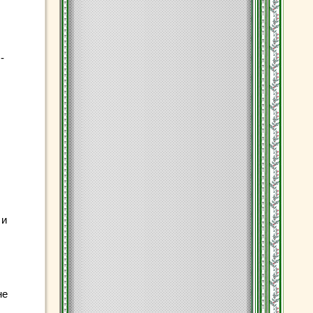
-
 и
не