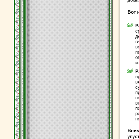
Вот 
Р
с
д
г
в
п
о
и
Р
н
в
с
п
п
в
п
р
п
Вним
упус