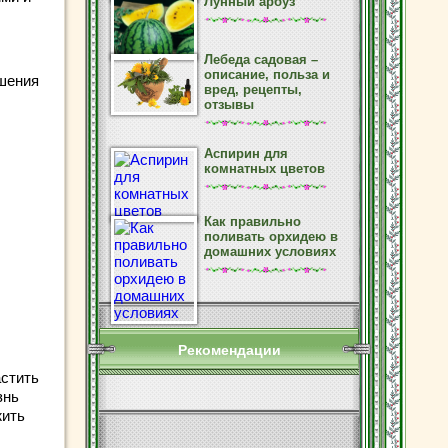
Лунный арбуз
Лебеда садовая –
описание, польза и
шения
вред, рецепты,
отзывы
Аспирин для
комнатных цветов
Как правильно
поливать орхидею в
домашних условиях
Рекомендации
астить
знь
жить