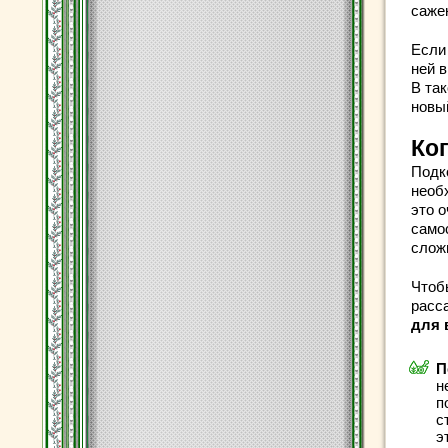
саже
Если
ней в
В та
новы
Ко
Подк
необ
это 
само
слож
Чтоб
расс
для 
П
н
п
с
э