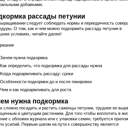
ральными добавками.
дкормка рассады петунии
выращивании следует соблюдать нормы и периодичность совер
едуры. О том, как и чем можно подкормить рассаду петунии в
шних условиях, читайте далее!
ржание
 Зачем нужна подкормка
 Как определить, что подкормка для рассады нужна
 Когда подкармливать рассаду: сроки
 Особенности подкормки до и после пикировки
 Чем и как подкармливать для роста
чем нужна подкормка
ак сложно посадить и растить саженцы петунии, труднее ее выр
оценным и цветущим растением. Для того чтобы воплотить в жи
ение с обложки журнала или с упаковки семян, требуется прило
ло усилий. Первым шагом на пути к совершенству является