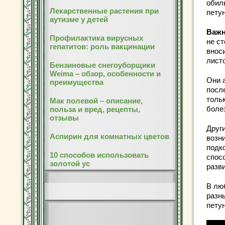
обил
Лекарственные растения при
петун
аутизме у детей
Важ
Профилактика вирусных
не с
гепатитов: роль вакцинации
внос
лист
Бензиновые снегоуборщики
Weima – обзор, особенности и
Они 
преимущества
посл
толь
Мак полевой – описание,
боле
польза и вред, рецепты,
отзывы
Друг
Аспирин для комнатных цветов
возн
подк
10 способов использовать
спос
золотой ус
разв
В лю
разн
петун