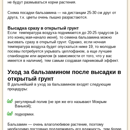
не будут размываться корни растения.
Схема посадки бальзамина — на дистанции 25-30 см друг от
друга, т.к. цветы очень пышно разрастаются.
Высадка сразу в открытый грунт
Если температура воздуха поднимается до 20-25 градусов (а
это конец мая-начало июня), то семена бальзамина можно
высевать сразу в открытый грунт. Однако, если ночная
температура воздуха будет опускаться ниже 19, то молодые
посевы потребуется укрывать целлофаном, а еще лучшее
спанбондом или акрилом (в зависимости от того, что у вас
имеется в наличии), тем самым создавая парниковый эффект.
Уход за бальзамином после высадки в
открытый грунт
В дальнейший в уход за бальзамином входят следующие
процедуры:
регулярный полив (не зря же его называют Мокрым
Ванькой);
подкормки.
Бальзамин — очень влаголюбивое растение, поэтому
необходимо постоянно поддерживать его влажность, тем более,