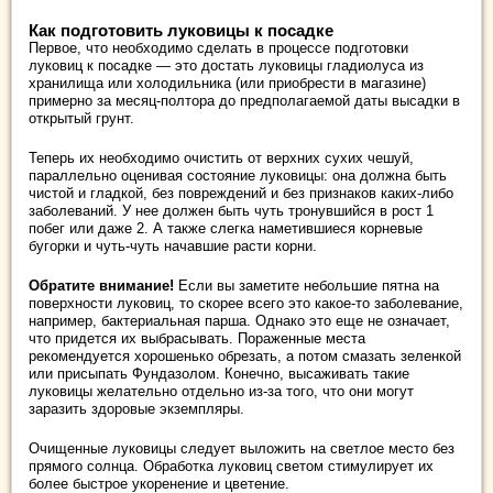
Как подготовить луковицы к посадке
Первое, что необходимо сделать в процессе подготовки
луковиц к посадке — это достать луковицы гладиолуса из
хранилища или холодильника (или приобрести в магазине)
примерно за месяц-полтора до предполагаемой даты высадки в
открытый грунт.
Теперь их необходимо очистить от верхних сухих чешуй,
параллельно оценивая состояние луковицы: она должна быть
чистой и гладкой, без повреждений и без признаков каких-либо
заболеваний. У нее должен быть чуть тронувшийся в рост 1
побег или даже 2. А также слегка наметившиеся корневые
бугорки и чуть-чуть начавшие расти корни.
Обратите внимание!
Если вы заметите небольшие пятна на
поверхности луковиц, то скорее всего это какое-то заболевание,
например, бактериальная парша. Однако это еще не означает,
что придется их выбрасывать. Пораженные места
рекомендуется хорошенько обрезать, а потом смазать зеленкой
или присыпать Фундазолом. Конечно, высаживать такие
луковицы желательно отдельно из-за того, что они могут
заразить здоровые экземпляры.
Очищенные луковицы следует выложить на светлое место без
прямого солнца. Обработка луковиц светом стимулирует их
более быстрое укоренение и цветение.