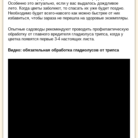
Особенно это актуально, если у вас выдалось дождливое
лето. Когда цветы заболеют, то спасать их уже будет поздно.
Необходимо будет всего-навсего как можно быстрее от них
избавиться, чтобы зараза не перешла на здоровые экземпляры.
Опытные садоводы рекомендуют проводить профилактическую
обработку от главного вредителя гладиолуса трипса, когда у
цветка появятся первые 3-4 настоящих листа.
Видео: обязательная обработка гладиолусов от трипса