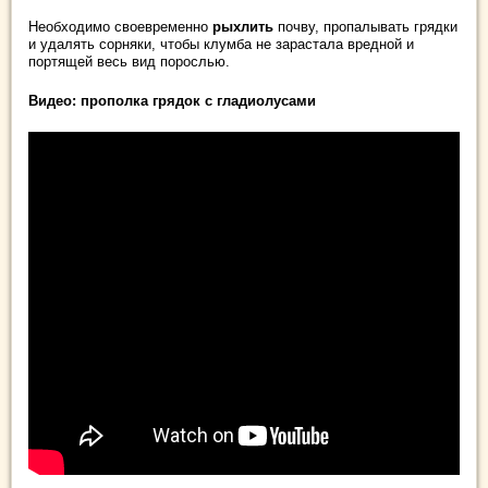
Необходимо своевременно
рыхлить
почву, пропалывать грядки
и удалять сорняки, чтобы клумба не зарастала вредной и
портящей весь вид порослью.
Видео: прополка грядок с гладиолусами