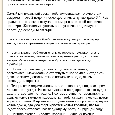
созревание луковицы может происходить в ранние и поздние
сроки в зависимости от сорта.
Самый минимальный срок, чтобы луковица как-то окрепла и
вызрела — это 2 недели после цветения, а лучше даже 3-4. Как
правило, это время наступает примерно во второй половине
сентябре. Желательно убрать все луковицы гладиолусов
вплоть до середины октября.
Советы по выкопке и обработке луковиц гладиолуса перед
закладкой на хранение в виде пошаговой инструкции:
Выкапывать требуется очень осторожно. Близко лопату
ставить не нужно, иначе можно повредить деток, которые
иногда обрастают в виде своеобразного гнезда вокруг
луковицы.
После того как вы достанете луковицу из земли,
попытайтесь максимально стряхнуть с нее землю и отделить
деток, а затем дополнительно промойте в воде, чтобы
освободить корешки.
Теперь необходимо избавиться от старого донца, в котором
больше нет нужды. Но если луковица не дозрела, то это будет
сделать достаточно трудно. Поэтому лучше не торопиться, а
дать луковке немного подсохнуть, чтобы старая луковица потом
хорошо отошла. В противном случае можно попросту повредить
новое донце, где уже формируются новые корешки, что не
будет способствовать последующему росту в будущем году.
Пришла очередь удалить корешки. Лучше их именно