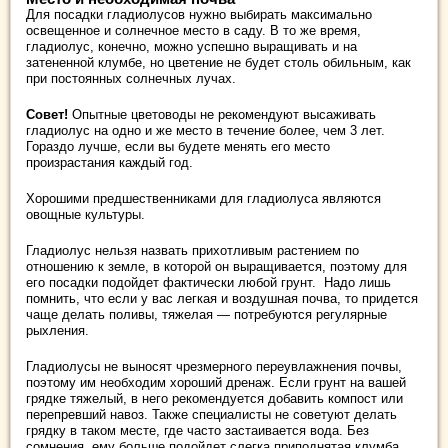
Для посадки гладиолусов нужно выбирать максимально
освещенное и солнечное место в саду. В то же время,
гладиолус, конечно, можно успешно выращивать и на
затененной клумбе, но цветение не будет столь обильным, как
при постоянных солнечных лучах.
Совет!
Опытные цветоводы не рекомендуют высаживать
гладиолус на одно и же место в течение более, чем 3 лет.
Гораздо лучше, если вы будете менять его место
произрастания каждый год.
Хорошими предшественниками для гладиолуса являются
овощные культуры.
Гладиолус нельзя назвать прихотливым растением по
отношению к земле, в которой он выращивается, поэтому для
его посадки подойдет фактически любой грунт. Надо лишь
помнить, что если у вас легкая и воздушная почва, то придется
чаще делать поливы, тяжелая — потребуются регулярные
рыхления.
Гладиолусы не выносят чрезмерного переувлажнения почвы,
поэтому им необходим хороший дренаж. Если грунт на вашей
грядке тяжелый, в него рекомендуется добавить компост или
перепревший навоз. Также специалисты не советуют делать
грядку в таком месте, где часто застаивается вода. Без
сомнения, ему больше подойдет слегка приподнятая клумба.