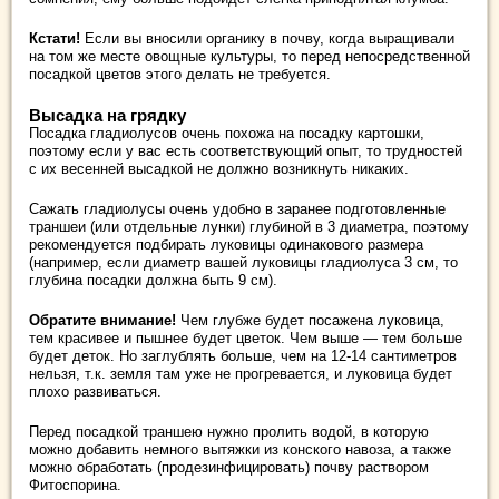
Кстати!
Если вы вносили органику в почву, когда выращивали
на том же месте овощные культуры, то перед непосредственной
посадкой цветов этого делать не требуется.
Высадка на грядку
Посадка гладиолусов очень похожа на посадку картошки,
поэтому если у вас есть соответствующий опыт, то трудностей
с их весенней высадкой не должно возникнуть никаких.
Сажать гладиолусы очень удобно в заранее подготовленные
траншеи (или отдельные лунки) глубиной в 3 диаметра, поэтому
рекомендуется подбирать луковицы одинакового размера
(например, если диаметр вашей луковицы гладиолуса 3 см, то
глубина посадки должна быть 9 см).
Обратите внимание!
Чем глубже будет посажена луковица,
тем красивее и пышнее будет цветок. Чем выше — тем больше
будет деток. Но заглублять больше, чем на 12-14 сантиметров
нельзя, т.к. земля там уже не прогревается, и луковица будет
плохо развиваться.
Перед посадкой траншею нужно пролить водой, в которую
можно добавить немного вытяжки из конского навоза, а также
можно обработать (продезинфицировать) почву раствором
Фитоспорина.