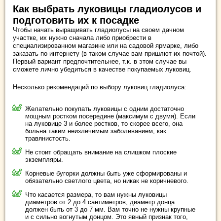
Как выбрать луковицы гладиолусов и
подготовить их к посадке
Чтобы начать выращивать гладиолусы на своем дачном
участке, их нужно сначала либо приобрести в
специализированном магазине или на садовой ярмарке, либо
заказать по интернету (в таком случае вам пришлют их почтой).
Первый вариант предпочтительнее, т.к. в этом случае вы
сможете лично убедиться в качестве покупаемых луковиц.
Несколько рекомендаций по выбору луковиц гладиолуса:
Желательно покупать луковицы с одним достаточно
мощным ростком посередине (максимум с двумя). Если
на луковице 3 и более ростков, то скорее всего, она
больна таким неизлечимым заболеванием, как
травянистость.
Не стоит обращать внимание на слишком плоские
экземпляры.
Корневые бугорки должны быть
уже сформированы и
обязательно светлого цвета, но никак не коричневого.
Что касается размера, то вам нужны луковицы
диаметров от 2 до 4 сантиметров, диаметр донца
должен быть от 3 до 7 мм. Вам точно не нужны крупные
и с сильно вогнутым донцом. Это явный признак того,