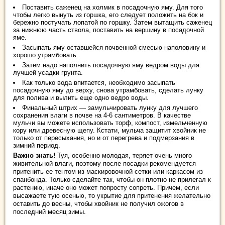
Поставить саженец на холмик в посадочную яму. Для того
чтобы легко вынуть из горшка, его следует положить на бок и
бережно постучать лопатой по горшку. Затем вытащить саженец
за нижнюю часть ствола, поставить на вершину в посадочной
яме.
Засыпать яму оставшейся почвенной смесью наполовину и
хорошо утрамбовать.
Затем надо наполнить посадочную яму ведром воды для
лучшей усадки грунта.
Как только вода впитается, необходимо засыпать
посадочную яму до верху, снова утрамбовать, сделать лунку
для полива и вылить еще одно ведро воды.
Финальный штрих — замульчировать лунку для лучшего
сохранения влаги в почве на 4-6 сантиметров. В качестве
мульчи вы можете использовать торф, компост, измельченную
кору или древесную щепу. Кстати, мульча защитит хвойник не
только от пересыхания, но и от перегрева и подмерзания в
зимний период.
Важно знать!
Туя, особенно молодая, теряет очень много
живительной влаги, поэтому после посадки рекомендуется
притенить ее тентом из маскировочной сетки или каркасом из
спанбонда. Только сделайте так, чтобы он плотно не прилегал к
растению, иначе оно может попросту сопреть. Причем, если
высажаете тую осенью, то укрытие для притенения желательно
оставить до весны, чтобы хвойник не получил ожогов в
последний месяц зимы.