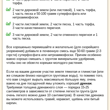
торфа.
2 части дерновой земли (или листовой), 1 часть торфа,
1 часть песка и 50-100 грамм суперфосфата или
нитроаммофоски.
2 части листовой земли, 2 части песка, 1 часть торфа,
3 части качественного перегноя.
3 части дерновой земли, 2 части отменного перегноя и 1
часть песка.
Все хорошенько перемешайте и желательно (для скорейшего
укоренения) добавьте в почвенную смесь еще 50-60 грамм (2-3
горсти) суперфосфата или нитроаммофоски. Причем особенно
важно хорошо смешать с грунтом минеральное удобрение,
чтобы оно не обожгло корешки молодого растения.
Если на вашем дачном участке земля тяжелая и глинистая (или
же слишком близко находятся грунтовые воды), то помимо того,
что вам следует вырыть максимально большую яму, очень
важно на дне посадочной ямы уложить хороший
дренаж
.
Требуемая толщина дренажного слоя — порядка 15-25
сантиметров в зависимости от степени легкости грунта (для
очень легкого можно даже 10 сантиметров). В качестве дренажа
вы можете использовать гравий, керамзит, щебень или битый
кирпич.