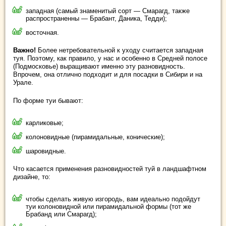
западная (самый знаменитый сорт — Смарагд, также
распространенны — Брабант, Даника, Тедди);
восточная.
Важно!
Более нетребовательной к уходу считается западная
туя. Поэтому, как правило, у нас и особенно в Средней полосе
(Подмосковье) выращивают именно эту разновидность.
Впрочем, она отлично подходит и для посадки в Сибири и на
Урале.
По форме туи бывают:
карликовые;
колоновидные (пирамидальные, конические);
шаровидные.
Что касается применения разновидностей туй в ландшафтном
дизайне, то:
чтобы сделать живую изгородь, вам идеально подойдут
туи колоновидной или пирамидальной формы (тот же
Брабанд или Смарагд);