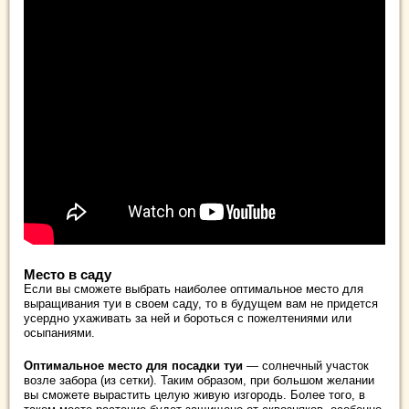
Место в саду
Если вы сможете выбрать наиболее оптимальное место для
выращивания туи в своем саду, то в будущем вам не придется
усердно ухаживать за ней и бороться с пожелтениями или
осыпаниями.
Оптимальное место для посадки туи
— солнечный участок
возле забора (из сетки). Таким образом, при большом желании
вы сможете вырастить целую живую изгородь. Более того, в