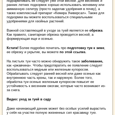
подкармливать ее следует уже этой весной. Для весенних и
ранних летних подкормок хорошо использовать мочевину или
аммиачную селитру (просто заделав удобрения в почву), а
также комплексный препарат «Кемира Универсал». Также для
подкормки вы можете воспользоваться специальными
удобрениями для хвойных растений.
Важной составляющей в уходе за туей является ее
обрезка
.
Как правило, санитарная обрезка проводится весной, а
формирующая еще и осенью.
Кстати!
Более подробно почитать про
подготовку туи к зиме
,
ее обрезку и укрытие, вы можете
по этой ссылке.
На листьях туи часто можно обнаружить такое
заболевание,
как «ржавчина». Чтобы предотвратить ее появление следует
воспользоваться медным или железным купоросом.
Обрабатывать следует ранней весной или даже осенью как
внутреннюю часть кроны, так и наружную. Более того,
обработка туи осенью железным купоросом повысит ее
устойчивость к весенним ожогам, которые часто возникают из-
за снега.
Видео: уход за туей в саду
Даже начинающий дачник может без особых усилий вырастить
у себя на участке полную жизненных сил красавицу тую.