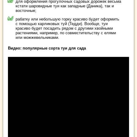
для оформления прогулочных садовых дорожек весьма
кстати шаровидные туи как западные (Даника), так и
восточные;
рабатку или небольшую горку красиво будет оформить
с помощью карликовых туй (Тедди). Вообще, туи
красиво будет посадить рядом с другими хвойными
растениями, например, по совместительству с елями
или можжевельниками.
Видео: популярные сорта туи для сада