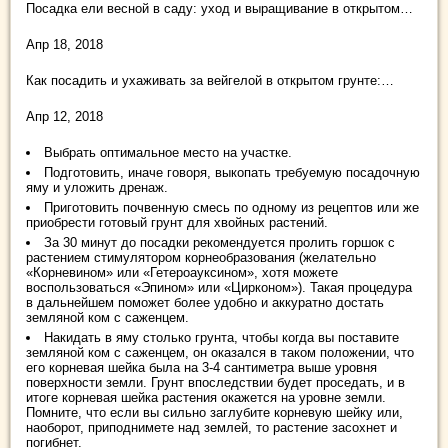
Посадка ели весной в саду: уход и выращивание в открытом…
Апр 18, 2018
Как посадить и ухаживать за вейгелой в открытом грунте:…
Апр 12, 2018
Выбрать оптимальное место на участке.
Подготовить, иначе говоря, выкопать требуемую посадочную
яму и уложить дренаж.
Приготовить почвенную смесь по одному из рецептов или же
приобрести готовый грунт для хвойных растений.
За 30 минут до посадки рекомендуется пролить горшок с
растением стимулятором корнеобразования (желательно
«Корневином» или «Гетероауксином», хотя можете
воспользоваться «Эпином» или «Цирконом»). Такая процедура
в дальнейшем поможет более удобно и аккуратно достать
земляной ком с саженцем.
Накидать в яму столько грунта, чтобы когда вы поставите
земляной ком с саженцем, он оказался в таком положении, что
его корневая шейка была на 3-4 сантиметра выше уровня
поверхности земли. Грунт впоследствии будет проседать, и в
итоге корневая шейка растения окажется на уровне земли.
Помните, что если вы сильно заглубите корневую шейку или,
наоборот, приподнимете над землей, то растение засохнет и
погибнет.