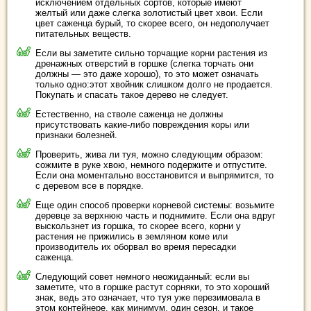
исключением отдельных сортов, которые имеют
желтый или даже слегка золотистый цвет хвои. Если
цвет саженца бурый, то скорее всего, он недополучает
питательных веществ.
Если вы заметите сильно торчащие корни растения из
дренажных отверстий в горшке (слегка торчать они
должны — это даже хорошо), то это может означать
только одно:этот хвойник слишком долго не продается.
Покупать и спасать такое дерево не следует.
Естественно, на стволе саженца не должны
присутствовать какие-либо повреждения коры или
признаки болезней.
Проверить, жива ли туя, можно следующим образом:
сожмите в руке хвою, немного подержите и отпустите.
Если она моментально восстановится и выпрямится, то
с деревом все в порядке.
Еще один способ проверки корневой системы: возьмите
деревце за верхнюю часть и поднимите. Если она вдруг
выскользнет из горшка, то скорее всего, корни у
растения не прижились в земляном коме или
производитель их оборвал во время пересадки
саженца.
Следующий совет немного неожиданный: если вы
заметите, что в горшке растут сорняки, то это хороший
знак, ведь это означает, что туя уже перезимовала в
этом контейнере, как минимум, один сезон, и такое