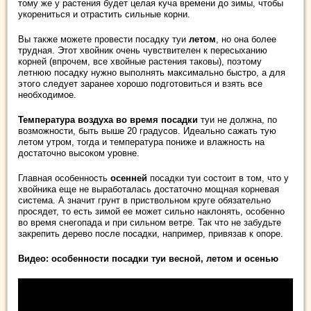
тому же у растения будет целая куча времени до зимы, чтобы
укорениться и отрастить сильные корни.
Вы также можете провести посадку туи
летом
, но она более
трудная. Этот хвойник очень чувствителен к пересыханию
корней (впрочем, все хвойные растения таковы), поэтому
летнюю посадку нужно выполнять максимально быстро, а для
этого следует заранее хорошо подготовиться и взять все
необходимое.
Температура воздуха во время посадки
туи не должна, по
возможности, быть выше 20 градусов. Идеально сажать тую
летом утром, тогда и температура пониже и влажность на
достаточно высоком уровне.
Главная особенность
осенней
посадки туи состоит в том, что у
хвойника еще не выработалась достаточно мощная корневая
система. А значит грунт в приствольном круге обязательно
просядет, то есть зимой ее может сильно наклонять, особенно
во время снегопада и при сильном ветре. Так что не забудьте
закрепить дерево после посадки, например, привязав к опоре.
Видео: особенности посадки туи весной, летом и осенью