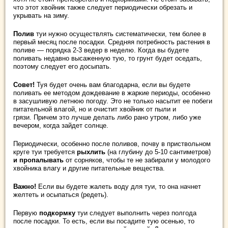
что этот хвойник также следует периодически обрезать и
укрывать на зиму.
Полив
туи нужно осуществлять систематически, тем более в
первый месяц после посадки. Средняя потребность растения в
поливе — порядка 2-3 ведер в неделю. Когда вы будете
поливать недавно высаженную тую, то грунт будет оседать,
поэтому следует его досыпать.
Совет!
Туя будет очень вам благодарна, если вы будете
поливать ее методом дождевание в жаркие периоды, особенно
в засушливую летнюю погоду. Это не только насытит ее побеги
питательной влагой, но и очистит хвойник от пыли и
грязи. Причем это лучше делать либо рано утром, либо уже
вечером, когда зайдет солнце.
Периодически, особенно после поливов, почву в приствольном
круге туи требуется
рыхлить
(на глубину до 5-10 сантиметров)
и пропалывать
от сорняков, чтобы те не забирали у молодого
хвойника влагу и другие питательные вещества.
Важно!
Если вы будете жалеть воду для туи, то она начнет
желтеть и осыпаться (редеть).
Первую
подкормку
туи следует выполнить через полгода
после посадки. То есть, если вы посадите тую осенью, то