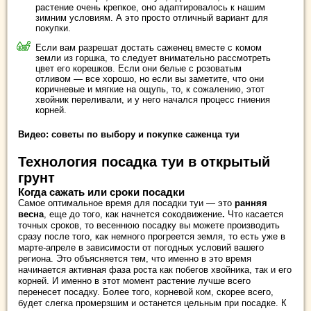
растение очень крепкое, оно адаптировалось к нашим
зимним условиям. А это просто отличный вариант для
покупки.
Если вам разрешат достать саженец вместе с комом
земли из горшка, то следует внимательно рассмотреть
цвет его корешков. Если они белые с розоватым
отливом — все хорошо, но если вы заметите, что они
коричневые и мягкие на ощупь, то, к сожалению, этот
хвойник переливали, и у него начался процесс гниения
корней.
Видео: советы по выбору и покупке саженца туи
Технология посадка туи в открытый
грунт
Когда сажать или сроки посадки
Самое оптимальное время для посадки туи — это
ранняя
весна
, еще до того, как начнется сокодвижение
.
Что касается
точных сроков, то весеннюю посадку вы можете производить
сразу после того, как немного прогреется земля, то есть уже в
марте-апреле в зависимости от погодных условий вашего
региона. Это объясняется тем, что именно в это время
начинается активная фаза роста как побегов хвойника, так и его
корней. И именно в этот момент растение лучше всего
перенесет посадку. Более того, корневой ком, скорее всего,
будет слегка промерзшим и останется цельным при посадке. К