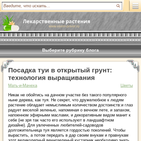
www.vsem-privet.ru
Выберите рубрику блога
Посадка туи в открытый грунт:
технология выращивания
Мать-и-Мачеха
Цветы
Никак не обойтись на дачном участке без такого популярного
ныне дерева, как туя. Не секрет, что дружелюбное к людям
растение обладает немыслимым количеством достоинств:и глаз
радует веселой зеленью, напоминая о вечном лете, и запахом,
напоенном эфирными маслами, и декоративным видом манит к
себе (не зря так часто его используют в ландшафтном
дизайне). Для увлеченных любителей-садоводов
долгожительница туя является гордостью поколений. Чтобы
вырастить, а потом передать в дар своим внукам и правнукам
этот великолепный вечнозеленый кустарник необходимо знать