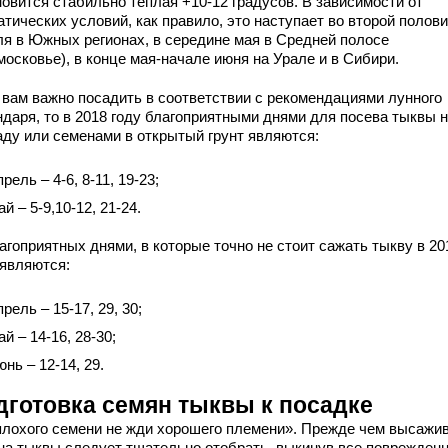
новится стабильно теплая +10-12 градусов. В зависимости от
тических условий, как правило, это наступает во второй полов
ля в Южных регионах, в середине мая в Средней полосе
осковье), в конце мая-начале июня на Урале и в Сибири.
 вам важно посадить в соответствии с рекомендациями лунного
ндаря, то в 2018 году благоприятными днями для посева тыквы 
аду или семенами в открытый грунт являются:
прель – 4-6, 8-11, 19-23;
ай – 5-9,10-12, 21-24.
агоприятных днями, в которые точно не стоит сажать тыкву в 20
 являются:
прель – 15-17, 29, 30;
ай – 14-16, 28-30;
юнь – 12-14, 29.
дготовка семян тыквы к посадке
плохого семени не жди хорошего племени». Прежде чем высажив
на тыквы следует тщательно отобрать, выкинув все поврежден