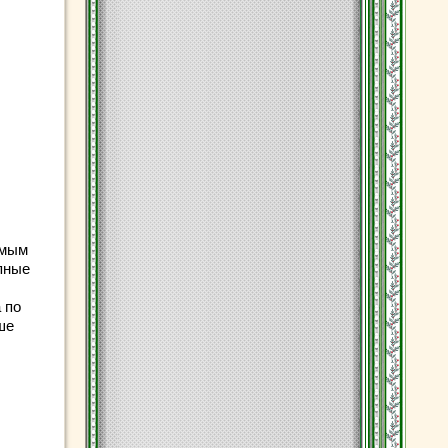
амым
пные
 по
ше