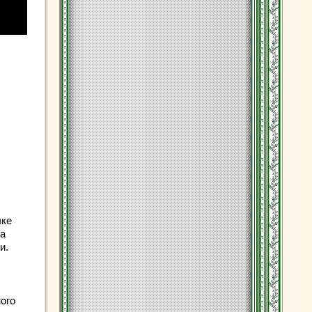
чке
ра
и.
ого