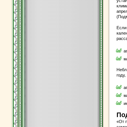
уста
клима
апре
(Подм
Если
кале
расс
а
м
Небл
году,
а
м
и
По
«От 
семе