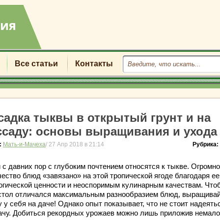
Все статьи
Контакты
садка тыквы в открытый грунт и на
ссаду: основы выращивания и ухода
:
Мать-и-Мачеха
/ 27 Апр 2018 в 21:14
Рубрика:
 с давних пор с глубоким почтением относятся к тыкве. Огромн
чество блюд «завязано» на этой тропической ягоде благодаря ее
огической ценности и неоспоримым кулинарным качествам. Что
стол отличался максимальным разнообразием блюд, выращива
 у себя на даче! Однако опыт показывает, что не стоит надеять
ачу. Добиться рекордных урожаев можно лишь приложив немало