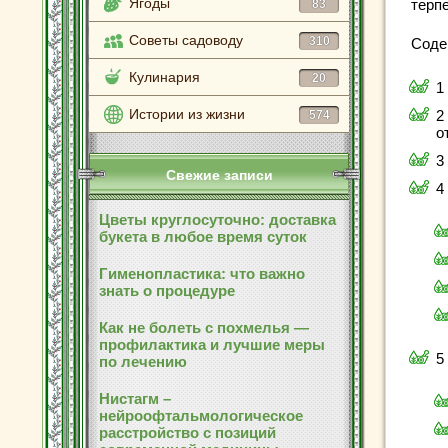
Ягоды
терпе
83
Советы садоводу
310
Соде
Кулинария
20
1
Истории из жизни
2
574
о
3
Свежие записи
4
Цветы круглосуточно: доставка
букета в любое время суток
Гименопластика: что важно
знать о процедуре
Как не болеть с похмелья —
профилактика и лучшие меры
5
по лечению
Нистагм –
нейроофтальмологическое
расстройство с позиций