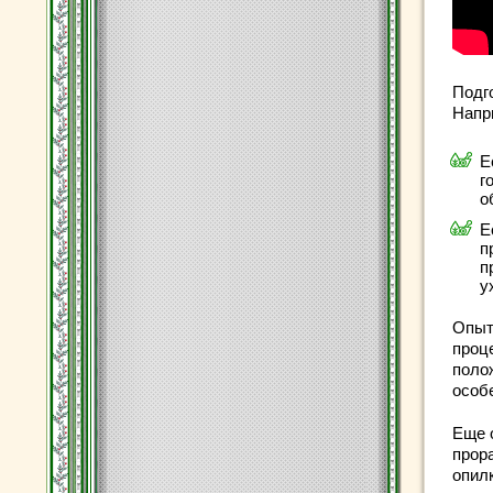
Подг
Напр
Е
г
о
Е
п
п
у
Опыт
проц
поло
особ
Еще 
прор
опилк