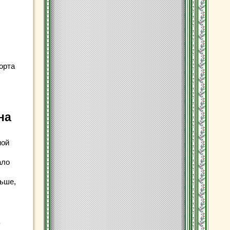
орта
на
мой
ало
ньше,