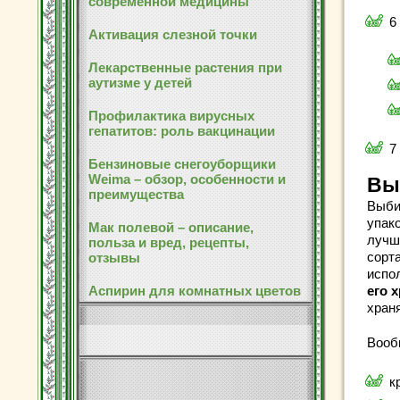
современной медицины
6
Активация слезной точки
Лекарственные растения при
аутизме у детей
Профилактика вирусных
гепатитов: роль вакцинации
7
Бензиновые снегоуборщики
Weima – обзор, особенности и
Вы
преимущества
Выби
упак
Мак полевой – описание,
лучш
польза и вред, рецепты,
сорта
отзывы
испол
Аспирин для комнатных цветов
его 
храня
Вооб
к