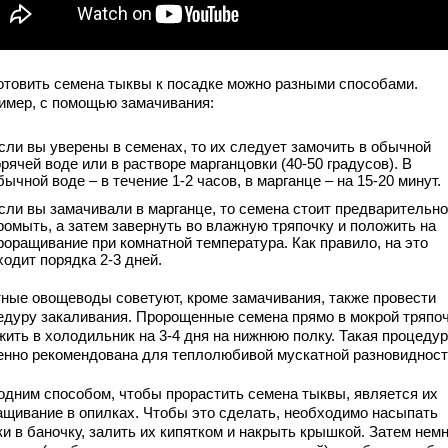
отовить семена тыквы к посадке можно разными способами.
имер, с помощью замачивания:
сли вы уверены в семенах, то их следует замочить в обычной
орячей воде или в растворе марганцовки (40-50 градусов). В
бычной воде – в течение 1-2 часов, в марганце – на 15-20 минут.
сли вы замачивали в марганце, то семена стоит предварительно
ромыть, а затем завернуть во влажную тряпочку и положить на
роращивание при комнатной температура. Как правило, на это
ходит порядка 2-3 дней.
ные овощеводы советуют, кроме замачивания, также провести
едуру закаливания. Пророщенные семена прямо в мокрой тряпо
жить в холодильник на 3-4 дня на нижнюю полку. Такая процеду
енно рекомендована для теплолюбивой мускатной разновидност
одним способом, чтобы прорастить семена тыквы, является их
ащивание в опилках. Чтобы это сделать, необходимо насыпать
и в баночку, залить их кипятком и накрыть крышкой. Затем немн