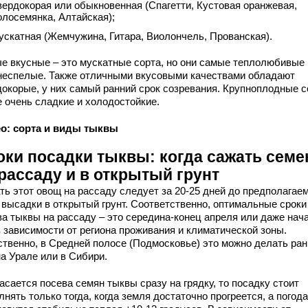
вердокорая или обыкновенная (Спагетти, Кустовая оранжевая,
олосемянка, Алтайская);
ускатная (Жемчужина, Гитара, Виолончель, Прованская).
е вкусные – это мускатные сорта, но они самые теплолюбивые
неспелые. Также отличными вкусовыми качествами обладают
докорые, у них самый ранний срок созревания. Крупноплодные с
е очень сладкие и холодостойкие.
о: сорта и виды тыквы
оки посадки тыквы: когда сажать семе
рассаду и в открытый грунт
ть этот овощ на рассаду следует за 20-25 дней до предполагае
 высадки в открытый грунт. Соответственно, оптимальные сроки
ва тыквы на рассаду – это середина-конец апреля или даже нач
в зависимости от региона проживания и климатической зоны.
ственно, в Средней полосе (Подмосковье) это можно делать ра
на Урале или в Сибири.
асается посева семян тыквы сразу на грядку, то посадку стоит
нять только тогда, когда земля достаточно прогреется, а погода