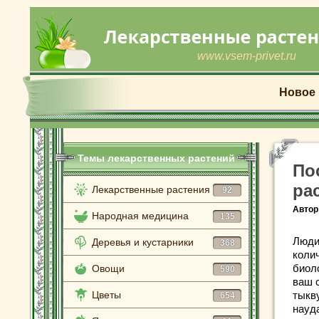
www.vsem-privet.ru
Новое
Темы лекарственных растений
По
ра
Лекарственные растения
92
Автор
Народная медицина
135
Люди
Деревья и кустарники
368
коли
биол
Овощи
590
ваш 
Цветы
тыкву
654
науд