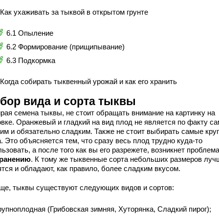
 Как ухаживать за тыквой в открытом грунте
6.1 Опыление
6.2 Формирование (прищипывание)
6.3 Подкормка
 Когда собирать тыквенный урожай и как его хранить
бор вида и сорта тыквы
рая семена тыквы, не стоит обращать внимание на картинку на
овке. Оранжевый и гладкий на вид плод не является по факту с
им и обязательно сладким. Также не стоит выбирать самые кру
. Это объясняется тем, что сразу весь плод трудно куда-то
ьзовать, а после того как вы его разрежете, возникнет проблема
хранению
. К тому же тыквенные сорта небольших размеров луч
тся и обладают, как правило, более сладким вкусом.
ще, тыквы существуют следующих видов и сортов:
рупноплодная (Грибовская зимняя, Хуторянка, Сладкий пирог);