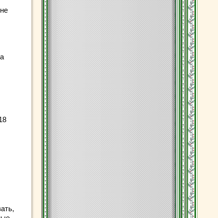
ине
на
18
ать,
ные,