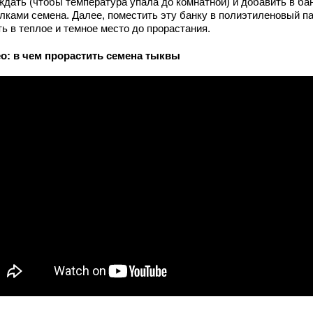
ждать (чтобы температура упала до комнатной) и добавить в ба
илками семена. Далее, поместить эту банку в полиэтиленовый па
ь в теплое и темное место до прорастания.
о: в чем прорастить семена тыквы