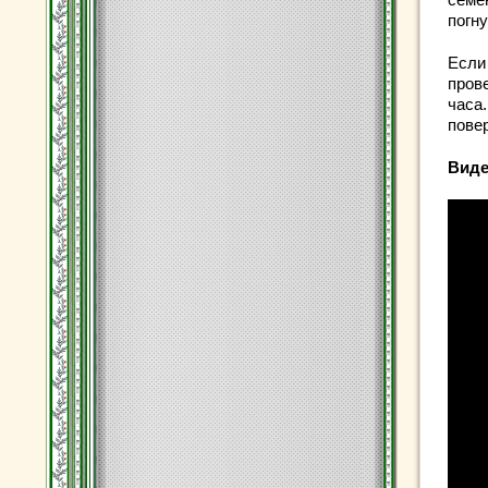
погн
Если
прове
часа.
пове
Виде