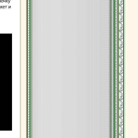
ночку
кет и