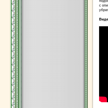
подо
с оп
убрат
Виде